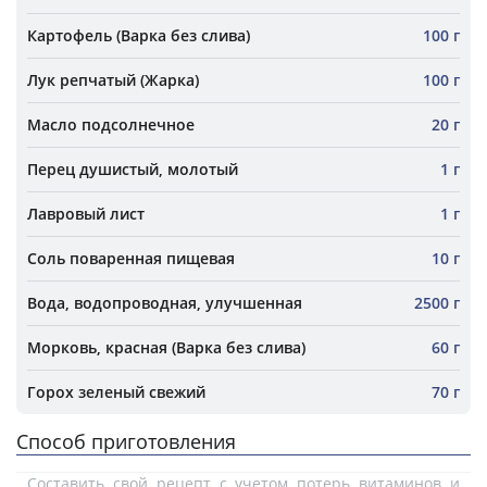
Картофель (Варка без слива)
100 г
Лук репчатый (Жарка)
100 г
Масло подсолнечное
20 г
Перец душистый, молотый
1 г
Лавровый лист
1 г
Соль поваренная пищевая
10 г
Вода, водопроводная, улучшенная
2500 г
Морковь, красная (Варка без слива)
60 г
Горох зеленый свежий
70 г
Способ приготовления
Составить свой рецепт с учетом потерь витаминов и