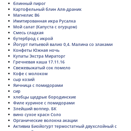
блинный пирог
Картофельный блин Аля-драник
Магнелис В6
Имитированная икра Русалка
Мой салат (Капуста с огурцом)
Смесь сладкая
бутерброд с икрой
Йогурт питьевой валио 0,4. Малина со злаками
Конфеты Южная ночь
Купаты Экстра Мираторг
Гречневая каша 17.11.16
Свежевыжатый сок помело
Кофе с молоком
сыр козий
Яичница с помидорами
сир
хлебцы щедрые бородинские
Филе куриное с помидорами
Злейший воппер. БК
вино сухое красн Соло
Органические волокна акации
Активиа Биойогурт термостатный двухслойный с