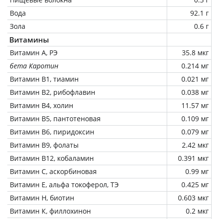
Вода
92.1 г
Зола
0.6 г
Витамины
Витамин А, РЭ
35.8 мкг
бета Каротин
0.214 мг
Витамин В1, тиамин
0.021 мг
Витамин В2, рибофлавин
0.038 мг
Витамин В4, холин
11.57 мг
Витамин В5, пантотеновая
0.109 мг
Витамин В6, пиридоксин
0.079 мг
Витамин В9, фолаты
2.42 мкг
Витамин В12, кобаламин
0.391 мкг
Витамин C, аскорбиновая
0.99 мг
Витамин Е, альфа токоферол, ТЭ
0.425 мг
Витамин Н, биотин
0.603 мкг
Витамин К, филлохинон
0.2 мкг