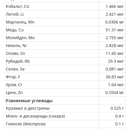
Кобальт, Co
1.466 мкг
Литий, Li
2.421 мкг
Марганец, Mn
0.0306 мг
Медь, Cu
51.31 мкг
Молибден, Mo
2.755 мкг
Никель, Ni
2.828 мкг
Олово, Sn
11.45 мкг
Рубидий, Rb
29.3 мкг
Селен, Se
0.081 мкг
Фтор, F
30.83 мкг
Хром, Cr
1.64 мкг
Цинк, Zn
0.5504 мг
Усвояемые углеводы
Крахмал и декстрины
0.525 г
Моно- и дисахариды (сахара)
0.4 г
Глюкоза (декстроза)
0.1 г