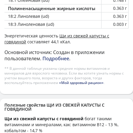
18:1 Олеиновая (ud)
0.148 г
Полиненасыщенные жирные кислоты
0.363 г
18:2 Линолевая (ud)
0.363 г
18:3 Линоленовая (ud)
0.003 г
Энергетическая ценность
Щи из свежей капусты с
говядиной
составляет 44,1 кКал.
Основной источник: Создан в приложении
пользователем.
Подробнее
.
** В данной таблице указаны средние нормы витаминов и
минералов для взрослого человека. Если вы хотите узнать нормы с
учетом вашего пола, возраста и других факторов, тогда
воспользуйтесь приложением
«Мой здоровый рацион»
.
Полезные свойства ЩИ ИЗ СВЕЖЕЙ КАПУСТЫ С
ГОВЯДИНОЙ
Щи из свежей капусты с говядиной
богат такими
витаминами и минералами, как: витамином B12 - 13 %,
кобальтом - 14,7 %