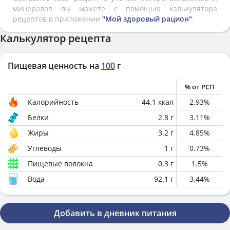
минералов вы можете с помощью калькулятора
рецептов в приложении
"Мой здоровый рацион"
.
Калькулятор рецепта
Пищевая ценность на
100
г
% от РСП
Калорийность
44.1
ккал
2.93
%
Белки
2.8
г
3.11
%
Жиры
3.2
г
4.85
%
Углеводы
1
г
0.73
%
Пищевые волокна
0.3
г
1.5
%
Вода
92.1
г
3.44
%
Добавить в дневник питания