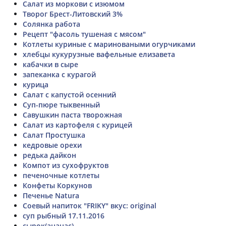
Салат из моркови с изюмом
Творог Брест-Литовский 3%
Солянка работа
Рецепт "фасоль тушеная с мясом"
Котлеты куриные с мариноваными огурчиками
хлебцы кукурузные вафельные елизавета
кабачки в сыре
запеканка с курагой
курица
Салат с капустой осенний
Суп-пюре тыквенный
Савушкин паста творожная
Салат из картофеля с курицей
Салат Простушка
кедровые орехи
редька дайкон
Компот из сухофруктов
печеночные котлеты
Конфеты Коркунов
Печенье Natura
Соевый напиток "FRIKY" вкус: original
суп рыбный 17.11.2016
сырок(ананас)