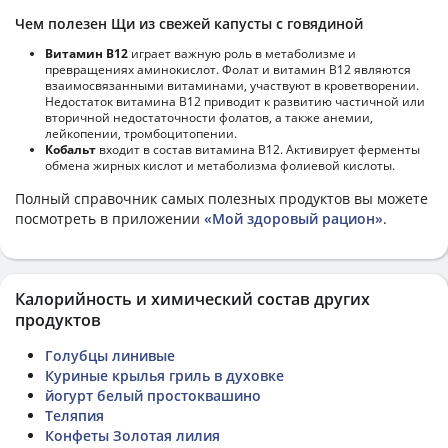
Чем полезен Щи из свежей капусты с говядиной
Витамин В12
играет важную роль в метаболизме и
превращениях аминокислот. Фолат и витамин В12 являются
взаимосвязанными витаминами, участвуют в кроветворении.
Недостаток витамина В12 приводит к развитию частичной или
вторичной недостаточности фолатов, а также анемии,
лейкопении, тромбоцитопении.
Кобальт
входит в состав витамина В12. Активирует ферменты
обмена жирных кислот и метаболизма фолиевой кислоты.
Полный справочник самых полезных продуктов вы можете
посмотреть в приложении
«Мой здоровый рацион»
.
Калорийность и химический состав других
продуктов
Голубцы линивые
Куриные крылья гриль в духовке
йогурт белый простоквашино
Теляпия
Конфеты Золотая лилия