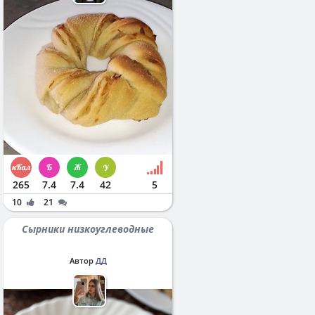
265
7.4
7.4
42
5
10
21
Сырники низкоуглеводные
Автор
ДД