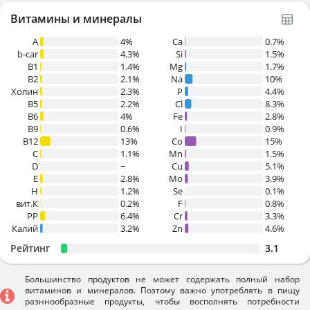
Витамины и минералы
A
4%
Ca
0.7%
b-car
4.3%
Si
1.5%
В1
1.4%
Mg
1.7%
B2
2.1%
Na
10%
Холин
2.3%
P
4.4%
B5
2.2%
Cl
8.3%
B6
4%
Fe
2.8%
B9
0.6%
I
0.9%
B12
13%
Co
15%
C
1.1%
Mn
1.5%
D
~
Cu
5.1%
E
2.8%
Mo
3.9%
H
1.2%
Se
0.1%
вит.К
0.2%
F
0.8%
PP
6.4%
Cr
3.3%
Калий
3.2%
Zn
4.6%
Рейтинг
3.1
Большинство продуктов не может содержать полный набор
витаминов и минералов. Поэтому важно употреблять в пищу
разннообразные продукты, чтобы восполнять потребности