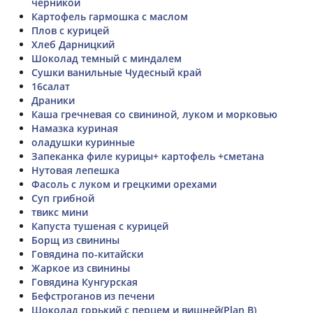
черникой
Картофель гармошка с маслом
Плов с курицей
Хлеб Дарницкий
Шоколад темный с миндалем
Сушки ванильные Чудесный край
16салат
Драники
Каша гречневая со свининой, луком и морковью
Намазка куриная
оладушки куринные
Запеканка филе курицы+ картофель +сметана
Нутовая лепешка
Фасоль с луком и грецкими орехами
Суп грибной
твикс мини
Капуста тушеная с курицей
Борщ из свинины
Говядина по-китайски
Жаркое из свинины
Говядина Кунгурская
Бефстроганов из печени
Шоколад горький с перцем и вишней(Plan B)