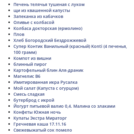
Печень телячья тушеная с луком
щи из квашенной капусты
Запеканка из кабачков
Оливье с колбасой
Колбаса докторская (ермолино)
Плов
Хлеб Богородский Бездрожжевой
Супер Контик Ванильный (красный) Konti (4 печенья,
100 грамм)
Компот из вишни
блинный пирог
Картофельный блин Аля-драник
Магнелис В6
Имитированная икра Русалка
Мой салат (Капуста с огурцом)
Смесь сладкая
бутерброд с икрой
Йогурт питьевой валио 0,4. Малина со злаками
Конфеты Южная ночь
Купаты Экстра Мираторг
Гречневая каша 17.11.16
Свежевыжатый сок помело