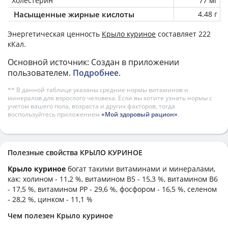
Холестерин
77 мг
Насыщенные жирные кислоты
4.48 г
Энергетическая ценность
Крыло куриное
составляет 222
кКал.
Основной источник: Создан в приложении
пользователем.
Подробнее
.
** В данной таблице указаны средние нормы витаминов и
минералов для взрослого человека. Если вы хотите узнать нормы с
учетом вашего пола, возраста и других факторов, тогда
воспользуйтесь приложением
«Мой здоровый рацион»
.
Полезные свойства КРЫЛО КУРИНОЕ
Крыло куриное
богат такими витаминами и минералами,
как: холином - 11,2 %, витамином B5 - 15,3 %, витамином B6
- 17,5 %, витамином PP - 29,6 %, фосфором - 16,5 %, селеном
- 28,2 %, цинком - 11,1 %
Чем полезен Крыло куриное