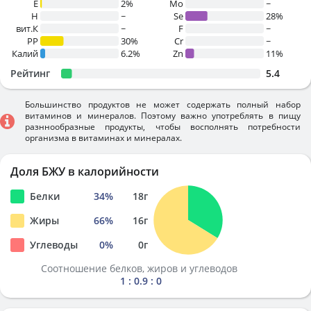
E
2%
Mo
~
H
~
Se
28%
вит.К
~
F
~
PP
30%
Cr
~
Калий
6.2%
Zn
11%
Рейтинг
5.4
Большинство продуктов не может содержать полный набор
витаминов и минералов. Поэтому важно употреблять в пищу
разннообразные продукты, чтобы восполнять потребности
организма в витаминах и минералах.
Доля БЖУ в калорийности
Белки
34
%
18
г
Жиры
66
%
16
г
Углеводы
0
%
0
г
Соотношение белков, жиров и углеводов
1 : 0.9 : 0