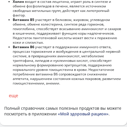
Холин
входит в состав лецитина, играет роль в синтезе и
обмене фосфолипидов в печени, является источником
свободных метильных групп, действует как липотропный
фактор.
Витамин В5
участвует в белковом, жировом, углеводном
обмене, обмене холестерина, синтезе ряда гормонов,
гемоглобина, способствует всасыванию аминокислот и сахаров
в кишечнике, поддерживает функцию коры надпочечников.
Недостаток пантотеновой кислоты может вести к поражению
кожи и слизистых.
Витамин В6
участвует в поддержании иммунного ответа,
процессах торможения и возбуждения в центральной нервной
системе, в превращениях аминокислот, метаболизме
триптофана, липидов и нуклеиновых кислот, способствует
нормальному формированию эритроцитов, поддержанию
нормального уровня гомоцистеина в крови. Недостаточное
потребление витамина В6 сопровождается снижением
аппетита, нарушением состояния кожных покровов, развитием
гомоцистеинемии, анемии.
еще
Полный справочник самых полезных продуктов вы можете
посмотреть в приложении
«Мой здоровый рацион»
.