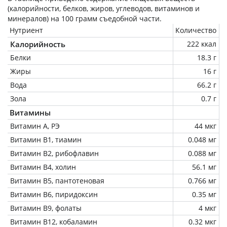
(калорийности, белков, жиров, углеводов, витаминов и
минералов) на
100 грамм
съедобной части.
Нутриент
Количество
Калорийность
222 ккал
Белки
18.3 г
Жиры
16 г
Вода
66.2 г
Зола
0.7 г
Витамины
Витамин А, РЭ
44 мкг
Витамин В1, тиамин
0.048 мг
Витамин В2, рибофлавин
0.088 мг
Витамин В4, холин
56.1 мг
Витамин В5, пантотеновая
0.766 мг
Витамин В6, пиридоксин
0.35 мг
Витамин В9, фолаты
4 мкг
Витамин В12, кобаламин
0.32 мкг