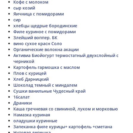
Кофе с молоком
сыр козий
Яичница с помидорами
сир
хлебцы щедрые бородинские
Филе куриное с помидорами
Злейший воппер. БК
вино сухое красн Соло
Органические волокна акации
Активиа Биойогурт термостатный двухслойный с
черникой
Картофель гармошка с маслом
Плов с курицей
Хлеб Дарницкий
Шоколад темный с миндалем
Сушки ванильные Чудесный край
16салат
Драники
Каша гречневая со свининой, луком и морковью
Намазка куриная
оладушки куринные
Запеканка филе курицы+ картофель +сметана
Нутовая лепешка