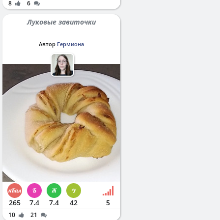
8
6
Луковые завиточки
Автор
Гермиона
265
7.4
7.4
42
5
10
21