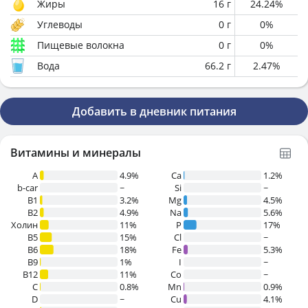
Жиры
16
г
24.24
%
Углеводы
0
г
0
%
Пищевые волокна
0
г
0
%
Вода
66.2
г
2.47
%
Добавить в дневник питания
Витамины и минералы
A
4.9%
Ca
1.2%
b-car
~
Si
~
В1
3.2%
Mg
4.5%
B2
4.9%
Na
5.6%
Холин
11%
P
17%
B5
15%
Cl
~
B6
18%
Fe
5.3%
B9
1%
I
~
B12
11%
Co
~
C
0.8%
Mn
0.9%
D
~
Cu
4.1%