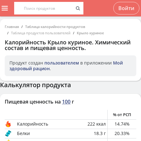
Войти
Главная
Таблица калорийности продуктов
Таблица продуктов пользователей
Крыло куриное
Калорийность
Крыло куриное
. Химический
состав и пищевая ценность.
Продукт создан
пользователем
в приложении
Мой
здоровый рацион
.
Калькулятор продукта
Пищевая ценность на
100
г
% от РСП
Калорийность
222
ккал
14.74
%
Белки
18.3
г
20.33
%