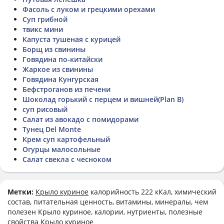
Фасоль с луком и грецкими орехами
Суп грибной
твикс мини
Капуста тушеная с курицей
Борщ из свинины
Говядина по-китайски
Жаркое из свинины
Говядина Кунгурская
Бефстроганов из печени
Шоколад горький с перцем и вишней(Plan B)
суп рисовый
Салат из авокадо с помидорами
Тунец Del Monte
Крем суп картофельный
Огурцы малосольные
Салат свекла с чесноком
Метки:
Крыло куриное
калорийность 222 кКал, химический
состав, питательная ценность, витамины, минералы, чем
полезен Крыло куриное, калории, нутриенты, полезные
свойства Крыло куриное