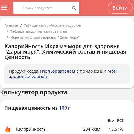
Войти
Главная
Таблица калорийности продуктов
Таблица продуктов пользователей
Икра из моря для здоровья "Дары моря"
Калорийность
Икра из моря для здоровья
"Дары моря"
. Химический состав и пищевая
ценность.
Продукт создан
пользователем
в приложении
Мой
здоровый рацион
.
Калькулятор продукта
Пищевая ценность на
100
г
% от РСП
Калорийность
234
ккал
15.54
%