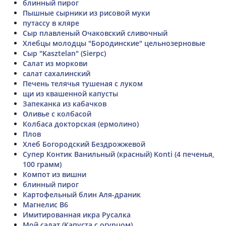
блинный пирог
Пышные сырники из рисовой муки
путассу в кляре
Сыр плавленый Очаковский сливочный
Хлебцы молодцы "Бородинские" цельнозерновые
Сыр "Kasztelan" (Sierpc)
Салат из моркови
салат сахалинский
Печень телячья тушеная с луком
щи из квашенной капусты
Запеканка из кабачков
Оливье с колбасой
Колбаса докторская (ермолино)
Плов
Хлеб Богородский Бездрожжевой
Супер Контик Ванильный (красный) Konti (4 печенья,
100 грамм)
Компот из вишни
блинный пирог
Картофельный блин Аля-драник
Магнелис В6
Имитированная икра Русалка
Мой салат (Капуста с огурцом)