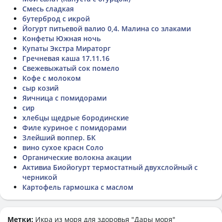
Смесь сладкая
бутерброд с икрой
Йогурт питьевой валио 0,4. Малина со злаками
Конфеты Южная ночь
Купаты Экстра Мираторг
Гречневая каша 17.11.16
Свежевыжатый сок помело
Кофе с молоком
сыр козий
Яичница с помидорами
сир
хлебцы щедрые бородинские
Филе куриное с помидорами
Злейший воппер. БК
вино сухое красн Соло
Органические волокна акации
Активиа Биойогурт термостатный двухслойный с
черникой
Картофель гармошка с маслом
Метки:
Икра из моря для здоровья "Дары моря"