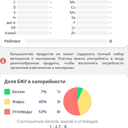
C
~
Mn
~
D
~
Cu
~
E
~
Mo
~
H
~
Se
~
вит.К
~
F
~
PP
~
Cr
~
Калий
~
Zn
~
Рейтинг
0
Большинство продуктов не может содержать полный набор
витаминов и минералов. Поэтому важно употреблять в пищу
разннообразные продукты, чтобы восполнять потребности
организма в витаминах и минералах.
Доля БЖУ в калорийности
Белки
7
%
1
г
Жиры
40
%
3
г
Углеводы
53
%
8
г
Соотношение белков, жиров и углеводов
1 : 2.7 : 8