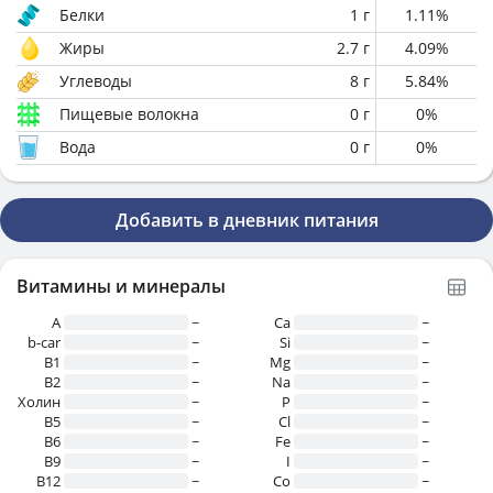
Белки
1
г
1.11
%
Жиры
2.7
г
4.09
%
Углеводы
8
г
5.84
%
Пищевые волокна
0
г
0
%
Вода
0
г
0
%
Добавить в дневник питания
Витамины и минералы
A
~
Ca
~
b-car
~
Si
~
В1
~
Mg
~
B2
~
Na
~
Холин
~
P
~
B5
~
Cl
~
B6
~
Fe
~
B9
~
I
~
B12
~
Co
~