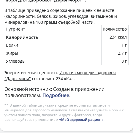
В таблице приведено содержание пищевых веществ
(калорийности, белков, жиров, углеводов, витаминов и
минералов) на
100 грамм
съедобной части.
Нутриент
Количество
Калорийность
234 ккал
Белки
1 г
Жиры
2.7 г
Углеводы
8 г
Энергетическая ценность
Икра из моря для здоровья
"Дары моря"
составляет 234 кКал.
Основной источник: Создан в приложении
пользователем.
Подробнее
.
** В данной таблице указаны средние нормы витаминов и
минералов для взрослого человека. Если вы хотите узнать нормы с
учетом вашего пола, возраста и других факторов, тогда
воспользуйтесь приложением
«Мой здоровый рацион»
.