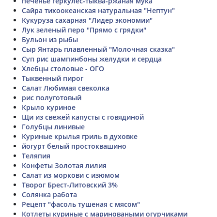
печенье геркулес-тыква-ржаная мука
Сайра тихоокеанская натуральная "Нептун"
Кукуруза сахарная "Лидер экономии"
Лук зеленый перо "Прямо с грядки"
Бульон из рыбы
Сыр Янтарь плавленный "Молочная сказка"
Суп рис шампинбоны желудки и сердца
Хлебцы столовые - ОГО
Тыквенный пирог
Салат Любимая свеколка
рис полуготовый
Крыло куриное
Щи из свежей капусты с говядиной
Голубцы линивые
Куриные крылья гриль в духовке
йогурт белый простоквашино
Теляпия
Конфеты Золотая лилия
Салат из моркови с изюмом
Творог Брест-Литовский 3%
Солянка работа
Рецепт "фасоль тушеная с мясом"
Котлеты куриные с мариноваными огурчиками