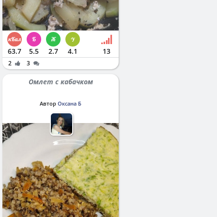
63.7
5.5
2.7
4.1
13
2
3
Омлет с кабачком
Автор
Оксана Б