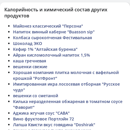
Калорийность и химический состав других
продуктов
Майонез классический "Персона"
Напиток винный каберне "Buasson sip"
Колбаса сырокопченая Фестивальная
Шоколад ЭКО
Кефир 1% "Алтайская буренка"
Айран кисломолочный напиток 1,5%
каша гречневая
вешенки свежие
Хорошая компания плитка молочная с вафельной
крошкой "РотФронт"
Имитированная икра лососевая отборная "Русское
чудо"
вешенки со сметаной
Килька неразделенная обжареная в томатном соусе
"Фаворит"
Аджика жгучая соус "САВА"
Вино фруктовое Портлэйн 72
Лапша Квисти вкус говядина "Doshirak"