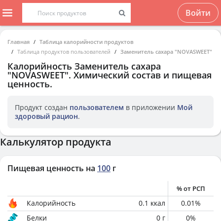
Войти
Главная
Таблица калорийности продуктов
Таблица продуктов пользователей
Заменитель сахара "NOVASWEET"
Калорийность
Заменитель сахара
"NOVASWEET"
. Химический состав и пищевая
ценность.
Продукт создан
пользователем
в приложении
Мой
здоровый рацион
.
Калькулятор продукта
Пищевая ценность на
100
г
% от РСП
Калорийность
0.1
ккал
0.01
%
Белки
0
г
0
%