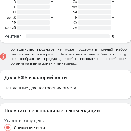
D
~
Cu
~
E
~
Mo
~
H
~
Se
~
вит.К
~
F
~
PP
~
Cr
~
Калий
~
Zn
~
Рейтинг
0
Большинство продуктов не может содержать полный набор
витаминов и минералов. Поэтому важно употреблять в пищу
разннообразные продукты, чтобы восполнять потребности
организма в витаминах и минералах.
Доля БЖУ в калорийности
Нет данных для построения отчета
Получите персональные рекомендации
Укажите вашу цель
Снижение веса