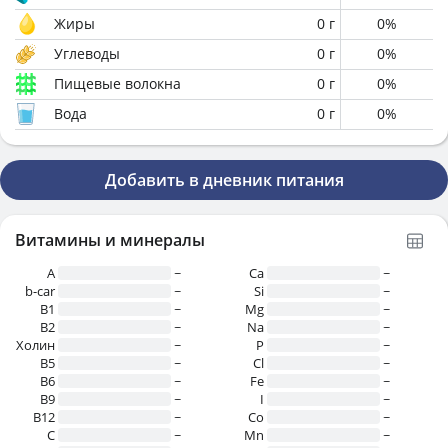
Жиры
0
г
0
%
Углеводы
0
г
0
%
Пищевые волокна
0
г
0
%
Вода
0
г
0
%
Добавить в дневник питания
Витамины и минералы
A
~
Ca
~
b-car
~
Si
~
В1
~
Mg
~
B2
~
Na
~
Холин
~
P
~
B5
~
Cl
~
B6
~
Fe
~
B9
~
I
~
B12
~
Co
~
C
~
Mn
~