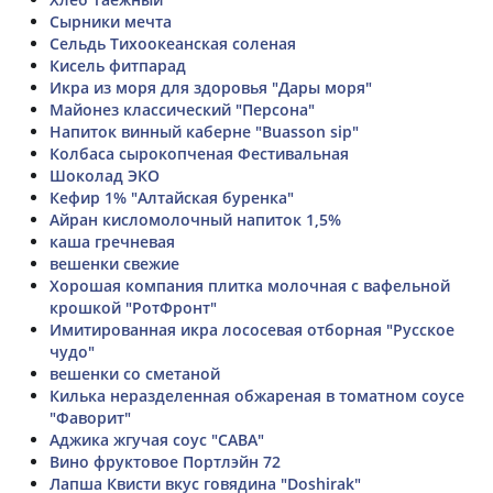
Сырники мечта
Сельдь Тихоокеанская соленая
Кисель фитпарад
Икра из моря для здоровья "Дары моря"
Майонез классический "Персона"
Напиток винный каберне "Buasson sip"
Колбаса сырокопченая Фестивальная
Шоколад ЭКО
Кефир 1% "Алтайская буренка"
Айран кисломолочный напиток 1,5%
каша гречневая
вешенки свежие
Хорошая компания плитка молочная с вафельной
крошкой "РотФронт"
Имитированная икра лососевая отборная "Русское
чудо"
вешенки со сметаной
Килька неразделенная обжареная в томатном соусе
"Фаворит"
Аджика жгучая соус "САВА"
Вино фруктовое Портлэйн 72
Лапша Квисти вкус говядина "Doshirak"