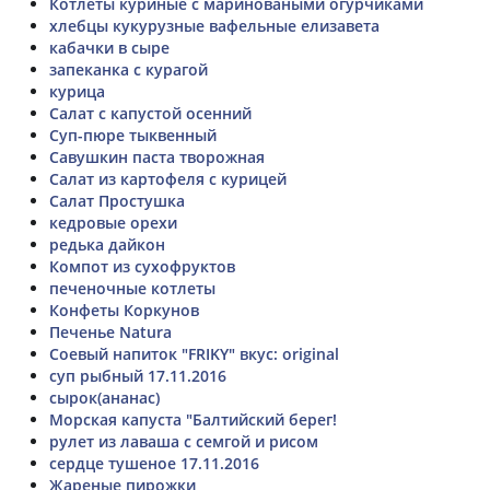
Котлеты куриные с мариноваными огурчиками
хлебцы кукурузные вафельные елизавета
кабачки в сыре
запеканка с курагой
курица
Салат с капустой осенний
Суп-пюре тыквенный
Савушкин паста творожная
Салат из картофеля с курицей
Салат Простушка
кедровые орехи
редька дайкон
Компот из сухофруктов
печеночные котлеты
Конфеты Коркунов
Печенье Natura
Соевый напиток "FRIKY" вкус: original
суп рыбный 17.11.2016
сырок(ананас)
Морская капуста "Балтийский берег!
рулет из лаваша с семгой и рисом
сердце тушеное 17.11.2016
Жареные пирожки