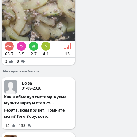
63.7
5.5
2.7
4.1
13
2
3
Интересные блоги
Вова
01-08-2026
Как я обманул систему, купил
мультиварку и стал 75...
Ребята, всем привет! Помните
меня? Того Вову, кото...
14
138