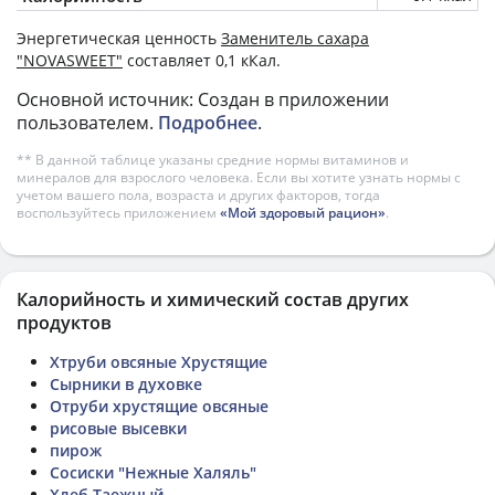
Энергетическая ценность
Заменитель сахара
"NOVASWEET"
составляет 0,1 кКал.
Основной источник: Создан в приложении
пользователем.
Подробнее
.
** В данной таблице указаны средние нормы витаминов и
минералов для взрослого человека. Если вы хотите узнать нормы с
учетом вашего пола, возраста и других факторов, тогда
воспользуйтесь приложением
«Мой здоровый рацион»
.
Калорийность и химический состав других
продуктов
Хтруби овсяные Хрустящие
Сырники в духовке
Отруби хрустящие овсяные
рисовые высевки
пирож
Сосиски "Нежные Халяль"
Хлеб Таежный