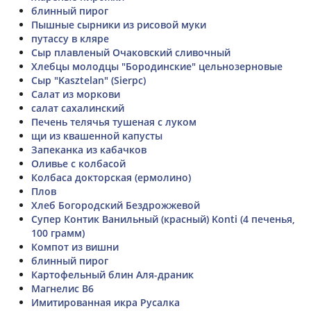
блинный пирог
Пышные сырники из рисовой муки
путассу в кляре
Сыр плавленый Очаковский сливочный
Хлебцы молодцы "Бородинские" цельнозерновые
Сыр "Kasztelan" (Sierpc)
Салат из моркови
салат сахалинский
Печень телячья тушеная с луком
щи из квашенной капусты
Запеканка из кабачков
Оливье с колбасой
Колбаса докторская (ермолино)
Плов
Хлеб Богородский Бездрожжевой
Супер Контик Ванильный (красный) Konti (4 печенья,
100 грамм)
Компот из вишни
блинный пирог
Картофельный блин Аля-драник
Магнелис В6
Имитированная икра Русалка