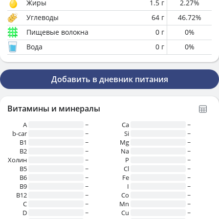
Жиры
1.5
г
2.27
%
Углеводы
64
г
46.72
%
Пищевые волокна
0
г
0
%
Вода
0
г
0
%
Добавить в дневник питания
Витамины и минералы
A
~
Ca
~
b-car
~
Si
~
В1
~
Mg
~
B2
~
Na
~
Холин
~
P
~
B5
~
Cl
~
B6
~
Fe
~
B9
~
I
~
B12
~
Co
~
C
~
Mn
~
D
~
Cu
~