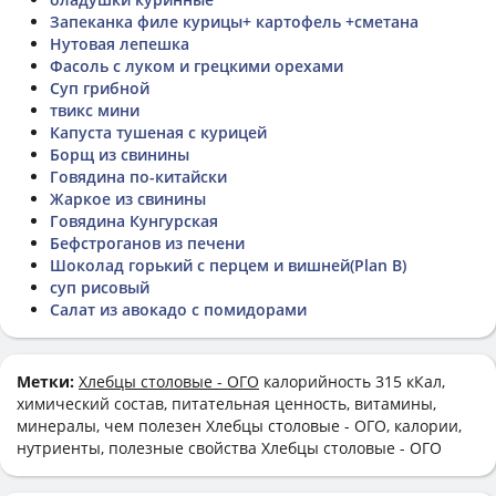
Запеканка филе курицы+ картофель +сметана
Нутовая лепешка
Фасоль с луком и грецкими орехами
Суп грибной
твикс мини
Капуста тушеная с курицей
Борщ из свинины
Говядина по-китайски
Жаркое из свинины
Говядина Кунгурская
Бефстроганов из печени
Шоколад горький с перцем и вишней(Plan B)
суп рисовый
Салат из авокадо с помидорами
Метки:
Хлебцы столовые - ОГО
калорийность 315 кКал,
химический состав, питательная ценность, витамины,
минералы, чем полезен Хлебцы столовые - ОГО, калории,
нутриенты, полезные свойства Хлебцы столовые - ОГО