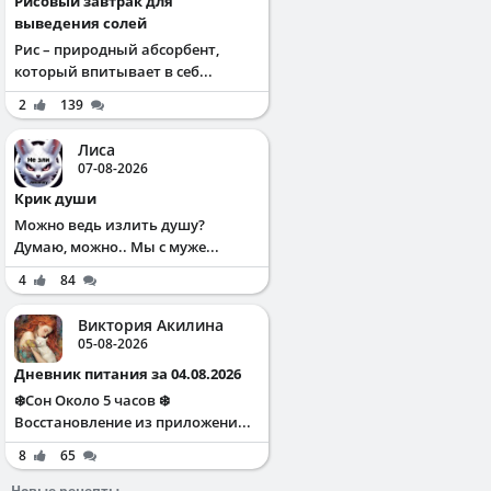
Рисовый завтрак для
выведения солей
Рис – природный абсорбент,
который впитывает в себ...
2
139
Лиса
07-08-2026
Крик души
Можно ведь излить душу?
Думаю, можно.. Мы с муже...
4
84
Виктория Акилина
05-08-2026
Дневник питания за 04.08.2026
❄️Сон Около 5 часов ❄️
Восстановление из приложени...
8
65
Новые рецепты