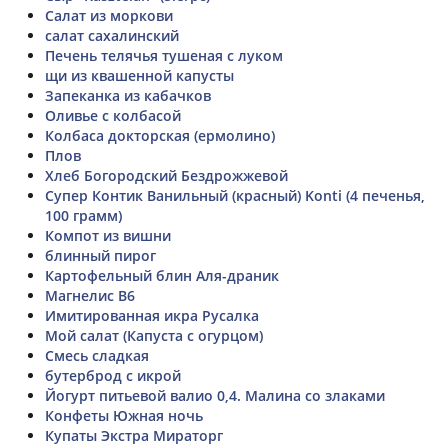
Салат из моркови
салат сахалинский
Печень телячья тушеная с луком
щи из квашенной капусты
Запеканка из кабачков
Оливье с колбасой
Колбаса докторская (ермолино)
Плов
Хлеб Богородский Бездрожжевой
Супер Контик Ванильный (красный) Konti (4 печенья,
100 грамм)
Компот из вишни
блинный пирог
Картофельный блин Аля-драник
Магнелис В6
Имитированная икра Русалка
Мой салат (Капуста с огурцом)
Смесь сладкая
бутерброд с икрой
Йогурт питьевой валио 0,4. Малина со злаками
Конфеты Южная ночь
Купаты Экстра Мираторг