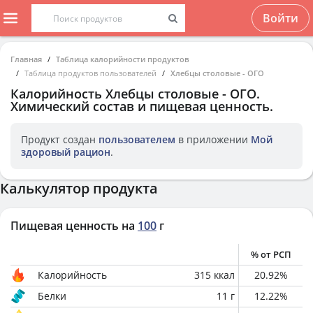
Войти
Главная
Таблица калорийности продуктов
Таблица продуктов пользователей
Хлебцы столовые - ОГО
Калорийность
Хлебцы столовые - ОГО
.
Химический состав и пищевая ценность.
Продукт создан
пользователем
в приложении
Мой
здоровый рацион
.
Калькулятор продукта
Пищевая ценность на
100
г
% от РСП
Калорийность
315
ккал
20.92
%
Белки
11
г
12.22
%