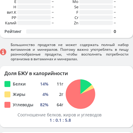
E
~
Mo
~
H
~
Se
~
вит.К
~
F
~
PP
~
Cr
~
Калий
~
Zn
~
Рейтинг
0
Большинство продуктов не может содержать полный набор
витаминов и минералов. Поэтому важно употреблять в пищу
разннообразные продукты, чтобы восполнять потребности
организма в витаминах и минералах.
Доля БЖУ в калорийности
Белки
14
%
11
г
Жиры
4
%
2
г
Углеводы
82
%
64
г
Соотношение белков, жиров и углеводов
1 : 0.1 : 5.8