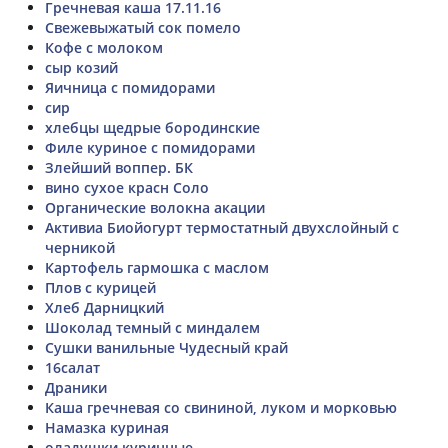
Гречневая каша 17.11.16
Свежевыжатый сок помело
Кофе с молоком
сыр козий
Яичница с помидорами
сир
хлебцы щедрые бородинские
Филе куриное с помидорами
Злейший воппер. БК
вино сухое красн Соло
Органические волокна акации
Активиа Биойогурт термостатный двухслойный с
черникой
Картофель гармошка с маслом
Плов с курицей
Хлеб Дарницкий
Шоколад темный с миндалем
Сушки ванильные Чудесный край
16салат
Драники
Каша гречневая со свининой, луком и морковью
Намазка куриная
оладушки куринные