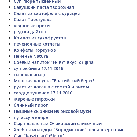
Суп-пюре тыквенный
Савушкин паста творожная
Салат из картофеля с курицей
Салат Простушка
кедровые орехи
редька дайкон
Компот из сухофруктов
печеночные котлеты
Конфеты Коркунов
Печенье Natura
Соевый напиток "FRIKY" вкус: original
суп рыбный 17.11.2016
сырок(ананас)
Морская капуста "Балтийский берег!
рулет из лаваша с семгой и рисом
сердце тушеное 17.11.2016
Жареные пирожки
блинный пирог
Пышные сырники из рисовой муки
путассу в кляре
Сыр плавленый Очаковский сливочный
Хлебцы молодцы "Бородинские" цельнозерновые
Сыр "Kasztelan" (Sierpc)