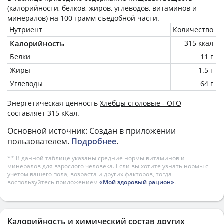
(калорийности, белков, жиров, углеводов, витаминов и
минералов) на
100 грамм
съедобной части.
Нутриент
Количество
Калорийность
315 ккал
Белки
11 г
Жиры
1.5 г
Углеводы
64 г
Энергетическая ценность
Хлебцы столовые - ОГО
составляет 315 кКал.
Основной источник: Создан в приложении
пользователем.
Подробнее
.
** В данной таблице указаны средние нормы витаминов и
минералов для взрослого человека. Если вы хотите узнать нормы с
учетом вашего пола, возраста и других факторов, тогда
воспользуйтесь приложением
«Мой здоровый рацион»
.
Калорийность и химический состав других