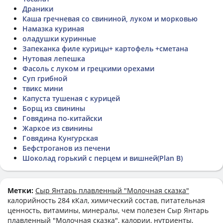
Драники
Каша гречневая со свининой, луком и морковью
Намазка куриная
оладушки куринные
Запеканка филе курицы+ картофель +сметана
Нутовая лепешка
Фасоль с луком и грецкими орехами
Суп грибной
твикс мини
Капуста тушеная с курицей
Борщ из свинины
Говядина по-китайски
Жаркое из свинины
Говядина Кунгурская
Бефстроганов из печени
Шоколад горький с перцем и вишней(Plan B)
Метки:
Сыр Янтарь плавленный "Молочная сказка"
калорийность 284 кКал, химический состав, питательная
ценность, витамины, минералы, чем полезен Сыр Янтарь
плавленный "Молочная сказка", калории, нутриенты,