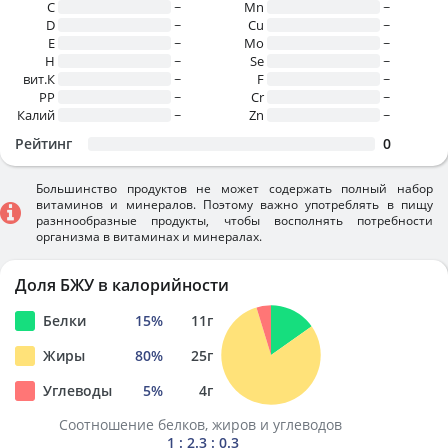
C
~
Mn
~
D
~
Cu
~
E
~
Mo
~
H
~
Se
~
вит.К
~
F
~
PP
~
Cr
~
Калий
~
Zn
~
Рейтинг
0
Большинство продуктов не может содержать полный набор
витаминов и минералов. Поэтому важно употреблять в пищу
разннообразные продукты, чтобы восполнять потребности
организма в витаминах и минералах.
Доля БЖУ в калорийности
Белки
15
%
11
г
Жиры
80
%
25
г
Углеводы
5
%
4
г
Соотношение белков, жиров и углеводов
1 : 2.3 : 0.3