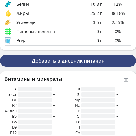
Белки
10.8
г
12
%
Жиры
25.2
г
38.18
%
Углеводы
3.5
г
2.55
%
Пищевые волокна
0
г
0
%
Вода
0
г
0
%
Добавить в дневник питания
Витамины и минералы
A
~
Ca
~
b-car
~
Si
~
В1
~
Mg
~
B2
~
Na
~
Холин
~
P
~
B5
~
Cl
~
B6
~
Fe
~
B9
~
I
~
B12
~
Co
~