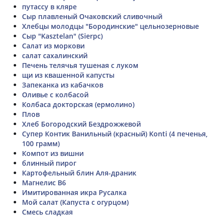
путассу в кляре
Сыр плавленый Очаковский сливочный
Хлебцы молодцы "Бородинские" цельнозерновые
Сыр "Kasztelan" (Sierpc)
Салат из моркови
салат сахалинский
Печень телячья тушеная с луком
щи из квашенной капусты
Запеканка из кабачков
Оливье с колбасой
Колбаса докторская (ермолино)
Плов
Хлеб Богородский Бездрожжевой
Супер Контик Ванильный (красный) Konti (4 печенья,
100 грамм)
Компот из вишни
блинный пирог
Картофельный блин Аля-драник
Магнелис В6
Имитированная икра Русалка
Мой салат (Капуста с огурцом)
Смесь сладкая