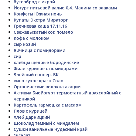
бутерброд с икрой
Йогурт питьевой валио 0,4. Малина со злаками
Конфеты Южная ночь
Купаты Экстра Мираторг
Гречневая каша 17.11.16
Свежевыжатый сок помело
Кофе с молоком
сыр козий
Яичница с помидорами
сир
хлебцы щедрые бородинские
Филе куриное с помидорами
Злейший воппер. БК
вино сухое красн Соло
Органические волокна акации
Активиа Биойогурт термостатный двухслойный с
черникой
Картофель гармошка с маслом
Плов с курицей
Хлеб Дарницкий
Шоколад темный с миндалем
Сушки ванильные Чудесный край
16салат