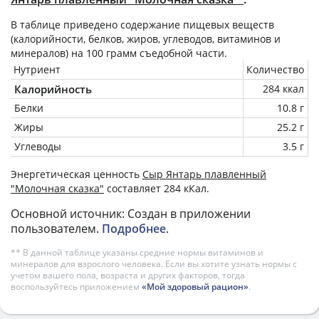
В таблице приведено содержание пищевых веществ
(калорийности, белков, жиров, углеводов, витаминов и
минералов) на
100 грамм
съедобной части.
Нутриент
Количество
Калорийность
284 ккал
Белки
10.8 г
Жиры
25.2 г
Углеводы
3.5 г
Энергетическая ценность
Сыр Янтарь плавленный
"Молочная сказка"
составляет 284 кКал.
Основной источник: Создан в приложении
пользователем.
Подробнее
.
** В данной таблице указаны средние нормы витаминов и
минералов для взрослого человека. Если вы хотите узнать нормы с
учетом вашего пола, возраста и других факторов, тогда
воспользуйтесь приложением
«Мой здоровый рацион»
.