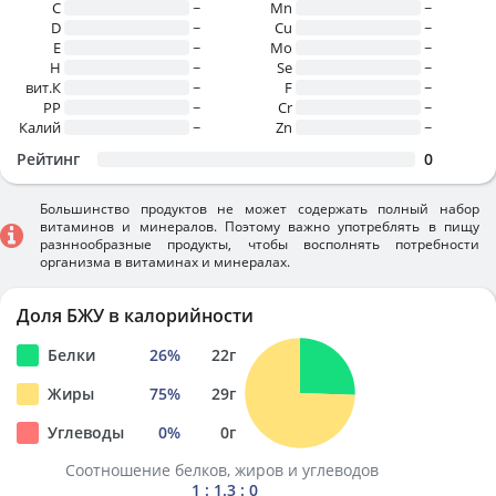
C
~
Mn
~
D
~
Cu
~
E
~
Mo
~
H
~
Se
~
вит.К
~
F
~
PP
~
Cr
~
Калий
~
Zn
~
Рейтинг
0
Большинство продуктов не может содержать полный набор
витаминов и минералов. Поэтому важно употреблять в пищу
разннообразные продукты, чтобы восполнять потребности
организма в витаминах и минералах.
Доля БЖУ в калорийности
Белки
26
%
22
г
Жиры
75
%
29
г
Углеводы
0
%
0
г
Соотношение белков, жиров и углеводов
1 : 1.3 : 0