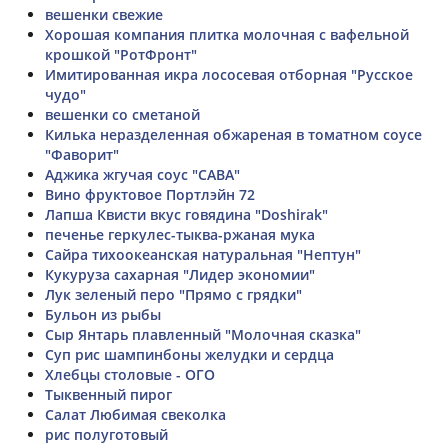
вешенки свежие
Хорошая компания плитка молочная с вафельной
крошкой "РотФронт"
Имитированная икра лососевая отборная "Русское
чудо"
вешенки со сметаной
Килька неразделенная обжареная в томатном соусе
"Фаворит"
Аджика жгучая соус "САВА"
Вино фруктовое Портлэйн 72
Лапша Квисти вкус говядина "Doshirak"
печенье геркулес-тыква-ржаная мука
Сайра тихоокеанская натуральная "Нептун"
Кукуруза сахарная "Лидер экономии"
Лук зеленый перо "Прямо с грядки"
Бульон из рыбы
Сыр Янтарь плавленный "Молочная сказка"
Суп рис шампинбоны желудки и сердца
Хлебцы столовые - ОГО
Тыквенный пирог
Салат Любимая свеколка
рис полуготовый