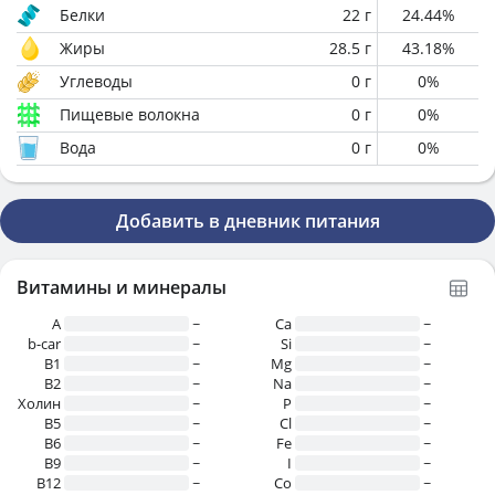
Белки
22
г
24.44
%
Жиры
28.5
г
43.18
%
Углеводы
0
г
0
%
Пищевые волокна
0
г
0
%
Вода
0
г
0
%
Добавить в дневник питания
Витамины и минералы
A
~
Ca
~
b-car
~
Si
~
В1
~
Mg
~
B2
~
Na
~
Холин
~
P
~
B5
~
Cl
~
B6
~
Fe
~
B9
~
I
~
B12
~
Co
~