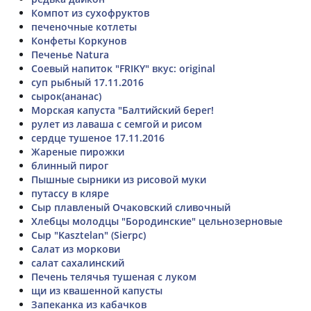
Компот из сухофруктов
печеночные котлеты
Конфеты Коркунов
Печенье Natura
Соевый напиток "FRIKY" вкус: original
суп рыбный 17.11.2016
сырок(ананас)
Морская капуста "Балтийский берег!
рулет из лаваша с семгой и рисом
сердце тушеное 17.11.2016
Жареные пирожки
блинный пирог
Пышные сырники из рисовой муки
путассу в кляре
Сыр плавленый Очаковский сливочный
Хлебцы молодцы "Бородинские" цельнозерновые
Сыр "Kasztelan" (Sierpc)
Салат из моркови
салат сахалинский
Печень телячья тушеная с луком
щи из квашенной капусты
Запеканка из кабачков