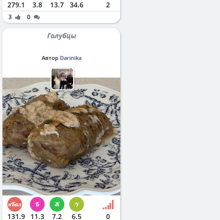
279.1
3.8
13.7
34.6
2
3
0
Голубцы
Автор
Darinika
131.9
11.3
7.2
6.5
0