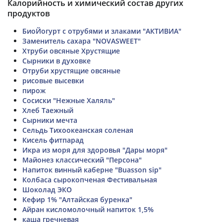
Калорийность и химический состав других
продуктов
БиоЙогурт с отрубями и злаками "АКТИВИА"
Заменитель сахара "NOVASWEET"
Хтруби овсяные Хрустящие
Сырники в духовке
Отруби хрустящие овсяные
рисовые высевки
пирож
Сосиски "Нежные Халяль"
Хлеб Таежный
Сырники мечта
Сельдь Тихоокеанская соленая
Кисель фитпарад
Икра из моря для здоровья "Дары моря"
Майонез классический "Персона"
Напиток винный каберне "Buasson sip"
Колбаса сырокопченая Фестивальная
Шоколад ЭКО
Кефир 1% "Алтайская буренка"
Айран кисломолочный напиток 1,5%
каша гречневая