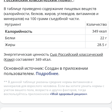
В таблице приведено содержание пищевых веществ
(калорийности, белков, жиров, углеводов, витаминов и
минералов) на
100 грамм
съедобной части.
Нутриент
Количество
Калорийность
349 ккал
Белки
22 г
Жиры
28.5 г
Энергетическая ценность
Сыр Российский классический
(Комо)
составляет 349 кКал.
Основной источник: Создан в приложении
пользователем.
Подробнее
.
** В данной таблице указаны средние нормы витаминов и
минералов для взрослого человека. Если вы хотите узнать нормы с
учетом вашего пола, возраста и других факторов, тогда
воспользуйтесь приложением
«Мой здоровый рацион»
.