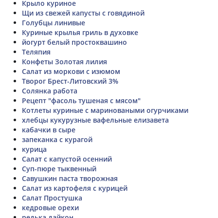
Крыло куриное
Щи из свежей капусты с говядиной
Голубцы линивые
Куриные крылья гриль в духовке
йогурт белый простоквашино
Теляпия
Конфеты Золотая лилия
Салат из моркови с изюмом
Творог Брест-Литовский 3%
Солянка работа
Рецепт "фасоль тушеная с мясом"
Котлеты куриные с мариноваными огурчиками
хлебцы кукурузные вафельные елизавета
кабачки в сыре
запеканка с курагой
курица
Салат с капустой осенний
Суп-пюре тыквенный
Савушкин паста творожная
Салат из картофеля с курицей
Салат Простушка
кедровые орехи
редька дайкон