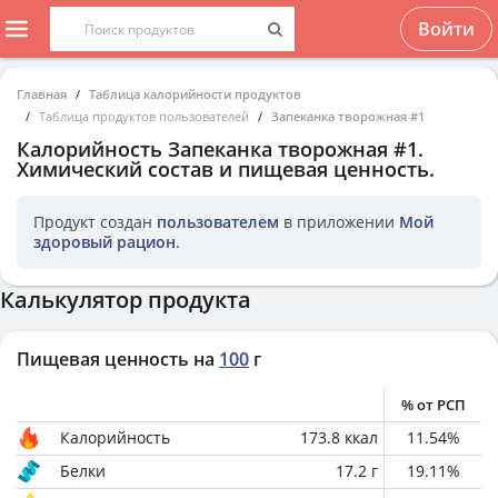
Войти
Главная
Таблица калорийности продуктов
Таблица продуктов пользователей
Запеканка творожная #1
Калорийность
Запеканка творожная #1
.
Химический состав и пищевая ценность.
Продукт создан
пользователем
в приложении
Мой
здоровый рацион
.
Калькулятор продукта
Пищевая ценность на
100
г
% от РСП
Калорийность
173.8
ккал
11.54
%
Белки
17.2
г
19.11
%