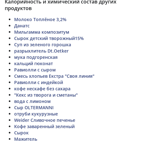
Калорийность и химический состав других
продуктов
Молоко Топлёное 3,2%
Данатс
Мильгамма композитум
Сырок детский творожный15%
Суп из зеленого горошка
разрыхлитель Dt.Oetker
мука подгоренская
кальций гюконат
Равиолли с сыром
Смесь хлопьев Екстра "Своя линия"
Равиолли с индейкой
кофе нескафе без сахара
"Кекс из творога и сметаны"
вода с лимоном
Сыр OLTERMANNI
отруби кукурузные
Weider Сливочное печенье
Кофе заваренный зеленый
Сырок
Мажитель