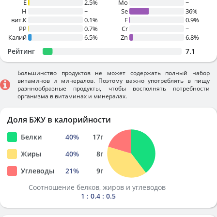
E
2.5%
Mo
~
H
~
Se
36%
вит.К
0.1%
F
0.9%
PP
0.7%
Cr
~
Калий
6.5%
Zn
6.8%
Рейтинг
7.1
Большинство продуктов не может содержать полный набор
витаминов и минералов. Поэтому важно употреблять в пищу
разннообразные продукты, чтобы восполнять потребности
организма в витаминах и минералах.
Доля БЖУ в калорийности
Белки
40
%
17
г
Жиры
40
%
8
г
Углеводы
21
%
9
г
Соотношение белков, жиров и углеводов
1 : 0.4 : 0.5