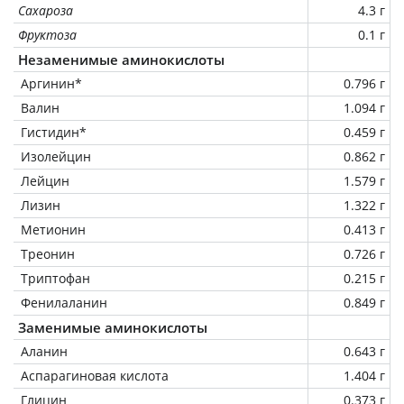
Сахароза
4.3 г
Фруктоза
0.1 г
Незаменимые аминокислоты
Аргинин*
0.796 г
Валин
1.094 г
Гистидин*
0.459 г
Изолейцин
0.862 г
Лейцин
1.579 г
Лизин
1.322 г
Метионин
0.413 г
Треонин
0.726 г
Триптофан
0.215 г
Фенилаланин
0.849 г
Заменимые аминокислоты
Аланин
0.643 г
Аспарагиновая кислота
1.404 г
Глицин
0.373 г