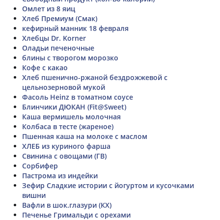
Омлет из 8 яиц
Хлеб Премиум (Смак)
кефирный манник 18 февраля
Хлебцы Dr. Korner
Оладьи печеночные
блины с творогом морозко
Кофе с какао
Хлеб пшенично-ржаной бездрожжевой с
цельнозерновой мукой
Фасоль Heinz в томатном соусе
Блинчики ДЮКАН (Fit@Sweet)
Каша вермишель молочная
Колбаса в тесте (жареное)
Пшенная каша на молоке с маслом
ХЛЕБ из куриного фарша
Свинина с овощами (ГВ)
Сорбифер
Пастрома из индейки
Зефир Сладкие истории с йогуртом и кусочками
вишни
Вафли в шок.глазури (КХ)
Печенье Гримальди с орехами