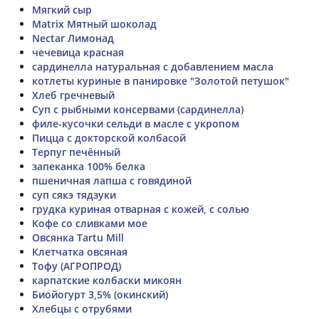
Мягкий сыр
Matrix Мятный шоколад
Nectar Лимонад
чечевица красная
сардинелла натуральная с добавлением масла
котлеты куриные в панировке "Золотой петушок"
Хлеб гречневый
Суп с рыбными консервами (сардинелла)
филе-кусочки сельди в масле с укропом
Пицца с докторской колбасой
Терпуг печённый
запеканка 100% белка
пшеничная лапша с говядиной
суп сякэ тядзуки
грудка куриная отварная с кожей, с солью
Кофе со сливками мое
Овсянка Tartu Mill
Клетчатка овсяная
Тофу (АГРОПРОД)
карпатские колбаски микоян
Биойогурт 3,5% (окинский)
Хлебцы с отрубями