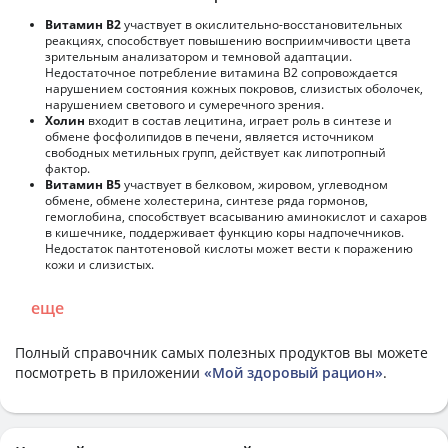
Витамин В2
участвует в окислительно-восстановительных
реакциях, способствует повышению восприимчивости цвета
зрительным анализатором и темновой адаптации.
Недостаточное потребление витамина В2 сопровождается
нарушением состояния кожных покровов, слизистых оболочек,
нарушением светового и сумеречного зрения.
Холин
входит в состав лецитина, играет роль в синтезе и
обмене фосфолипидов в печени, является источником
свободных метильных групп, действует как липотропный
фактор.
Витамин В5
участвует в белковом, жировом, углеводном
обмене, обмене холестерина, синтезе ряда гормонов,
гемоглобина, способствует всасыванию аминокислот и сахаров
в кишечнике, поддерживает функцию коры надпочечников.
Недостаток пантотеновой кислоты может вести к поражению
кожи и слизистых.
еще
Полный справочник самых полезных продуктов вы можете
посмотреть в приложении
«Мой здоровый рацион»
.