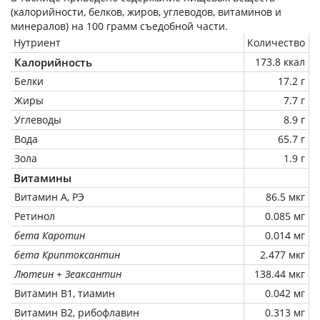
(калорийности, белков, жиров, углеводов, витаминов и
минералов) на
100 грамм
съедобной части.
Нутриент
Количество
Калорийность
173.8 ккал
Белки
17.2 г
Жиры
7.7 г
Углеводы
8.9 г
Вода
65.7 г
Зола
1.9 г
Витамины
Витамин А, РЭ
86.5 мкг
Ретинол
0.085 мг
бета Каротин
0.014 мг
бета Криптоксантин
2.477 мкг
Лютеин + Зеаксантин
138.44 мкг
Витамин В1, тиамин
0.042 мг
Витамин В2, рибофлавин
0.313 мг