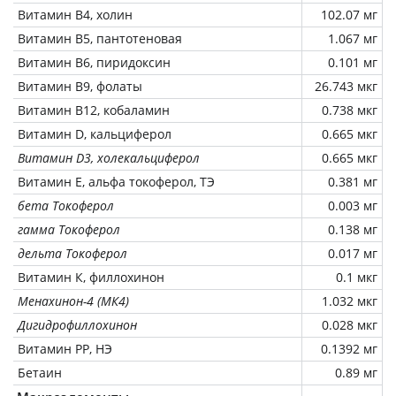
Витамин В4, холин
102.07 мг
Витамин В5, пантотеновая
1.067 мг
Витамин В6, пиридоксин
0.101 мг
Витамин В9, фолаты
26.743 мкг
Витамин В12, кобаламин
0.738 мкг
Витамин D, кальциферол
0.665 мкг
Витамин D3, холекальциферол
0.665 мкг
Витамин Е, альфа токоферол, ТЭ
0.381 мг
бета Токоферол
0.003 мг
гамма Токоферол
0.138 мг
дельта Токоферол
0.017 мг
Витамин К, филлохинон
0.1 мкг
Менахинон-4 (МК4)
1.032 мкг
Дигидрофиллохинон
0.028 мкг
Витамин РР, НЭ
0.1392 мг
Бетаин
0.89 мг