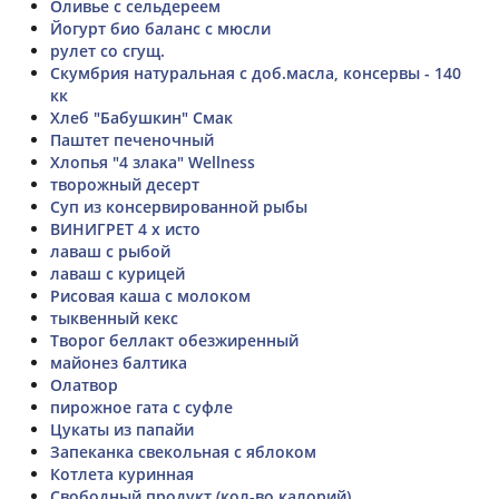
Оливье с сельдереем
Йогурт био баланс с мюсли
рулет со сгущ.
Скумбрия натуральная с доб.масла, консервы - 140
кк
Хлеб "Бабушкин" Смак
Паштет печеночный
Хлопья "4 злака" Wellness
творожный десерт
Суп из консервированной рыбы
ВИНИГРЕТ 4 х исто
лаваш с рыбой
лаваш с курицей
Рисовая каша с молоком
тыквенный кекс
Творог беллакт обезжиренный
майонез балтика
Олатвор
пирожное гата с суфле
Цукаты из папайи
Запеканка свекольная с яблоком
Котлета куринная
Свободный продукт (кол-во калорий)