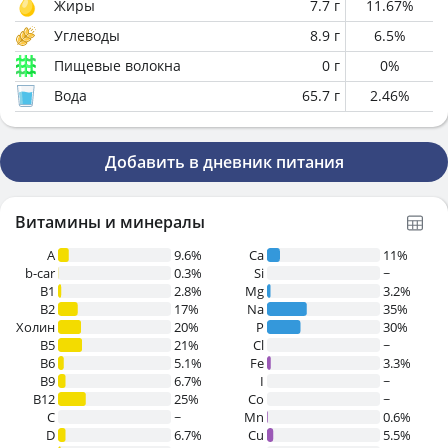
Жиры
7.7
г
11.67
%
Углеводы
8.9
г
6.5
%
Пищевые волокна
0
г
0
%
Вода
65.7
г
2.46
%
Добавить в дневник питания
Витамины и минералы
A
9.6%
Ca
11%
b-car
0.3%
Si
~
В1
2.8%
Mg
3.2%
B2
17%
Na
35%
Холин
20%
P
30%
B5
21%
Cl
~
B6
5.1%
Fe
3.3%
B9
6.7%
I
~
B12
25%
Co
~
C
~
Mn
0.6%
D
6.7%
Cu
5.5%