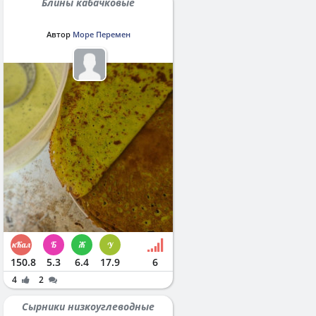
Блины кабачковые
Автор
Море Перемен
150.8
5.3
6.4
17.9
6
4
2
Сырники низкоуглеводные