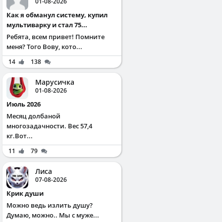
01-08-2026
Как я обманул систему, купил
мультиварку и стал 75...
Ребята, всем привет! Помните
меня? Того Вову, кото...
14
138
Марусичка
01-08-2026
Июль 2026
Месяц долбаной
многозадачности. Вес 57,4
кг.Вот...
11
79
Лиса
07-08-2026
Крик души
Можно ведь излить душу?
Думаю, можно.. Мы с муже...