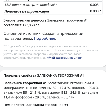
18:2 транс-изомер, не определён
0.003 г
Полиеновые трансжиры
0.003 г
Энергетическая ценность
Запеканка творожная #1
составляет 173,8 кКал.
Основной источник: Создан в приложении
пользователем.
Подробнее
.
** В данной таблице указаны средние нормы витаминов и
минералов для взрослого человека. Если вы хотите узнать нормы с
учетом вашего пола, возраста и других факторов, тогда
воспользуйтесь приложением
«Мой здоровый рацион»
.
Полезные свойства ЗАПЕКАНКА ТВОРОЖНАЯ #1
Запеканка творожная #1
богат такими витаминами и
минералами, как: витамином B2 - 17,4 %, холином - 20,4 %,
витамином B5 - 21,3 %, витамином B12 - 24,6 %, кальцием -
11,4 %, фосфором - 29,6 %, селеном - 35,7 %
Чем полезен Запеканка творожная #1