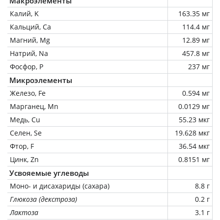
Макроэлементы
Калий, K
163.35 мг
Кальций, Ca
114.4 мг
Магний, Mg
12.89 мг
Натрий, Na
457.8 мг
Фосфор, P
237 мг
Микроэлементы
Железо, Fe
0.594 мг
Марганец, Mn
0.0129 мг
Медь, Cu
55.23 мкг
Селен, Se
19.628 мкг
Фтор, F
36.54 мкг
Цинк, Zn
0.8151 мг
Усвояемые углеводы
Моно- и дисахариды (сахара)
8.8 г
Глюкоза (декстроза)
0.2 г
Лактоза
3.1 г