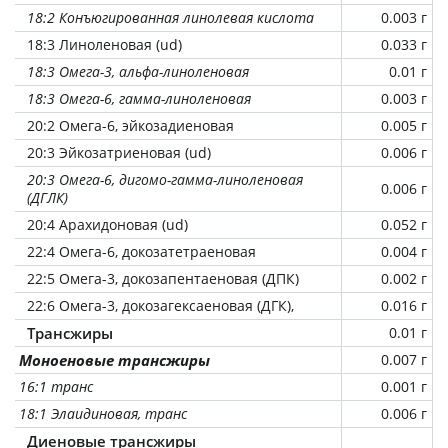
18:2 Конъюгированная линолевая кислота
0.003 г
18:3 Линоленовая (ud)
0.033 г
18:3 Омега-3, альфа-линоленовая
0.01 г
18:3 Омега-6, гамма-линоленовая
0.003 г
20:2 Омега-6, эйкозадиеновая
0.005 г
20:3 Эйкозатриеновая (ud)
0.006 г
20:3 Омега-6, дигомо-гамма-линоленовая
0.006 г
(ДГЛК)
20:4 Арахидоновая (ud)
0.052 г
22:4 Омега-6, докозатетраеновая
0.004 г
22:5 Омега-3, докозапентаеновая (ДПК)
0.002 г
22:6 Омега-3, докозагексаеновая (ДГК),
0.016 г
Трансжиры
0.01 г
Моноеновые трансжиры
0.007 г
16:1 транс
0.001 г
18:1 Элаидиновая, транс
0.006 г
Диеновые трансжиры