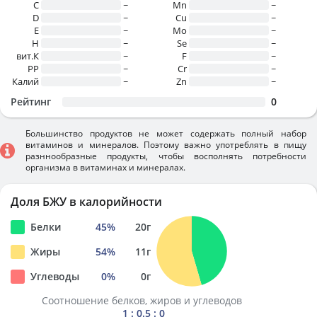
C
~
Mn
~
D
~
Cu
~
E
~
Mo
~
H
~
Se
~
вит.К
~
F
~
PP
~
Cr
~
Калий
~
Zn
~
Рейтинг
0
Большинство продуктов не может содержать полный набор
витаминов и минералов. Поэтому важно употреблять в пищу
разннообразные продукты, чтобы восполнять потребности
организма в витаминах и минералах.
Доля БЖУ в калорийности
Белки
45
%
20
г
Жиры
54
%
11
г
Углеводы
0
%
0
г
Соотношение белков, жиров и углеводов
1 : 0.5 : 0