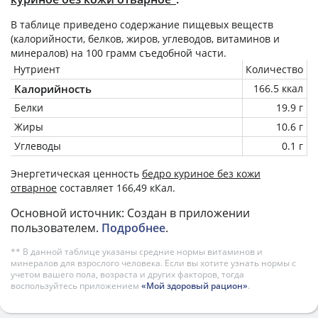
В таблице приведено содержание пищевых веществ
(калорийности, белков, жиров, углеводов, витаминов и
минералов) на
100 грамм
съедобной части.
Нутриент
Количество
Калорийность
166.5 ккал
Белки
19.9 г
Жиры
10.6 г
Углеводы
0.1 г
Энергетическая ценность
бедро куриное без кожи
отварное
составляет 166,49 кКал.
Основной источник: Создан в приложении
пользователем.
Подробнее
.
** В данной таблице указаны средние нормы витаминов и
минералов для взрослого человека. Если вы хотите узнать нормы с
учетом вашего пола, возраста и других факторов, тогда
воспользуйтесь приложением
«Мой здоровый рацион»
.