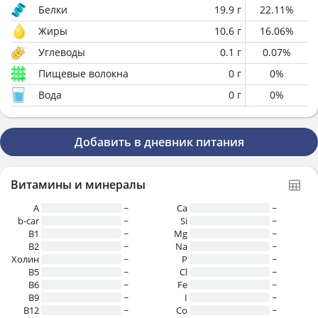
Белки
19.9
г
22.11
%
Жиры
10.6
г
16.06
%
Углеводы
0.1
г
0.07
%
Пищевые волокна
0
г
0
%
Вода
0
г
0
%
Добавить в дневник питания
Витамины и минералы
A
~
Ca
~
b-car
~
Si
~
В1
~
Mg
~
B2
~
Na
~
Холин
~
P
~
B5
~
Cl
~
B6
~
Fe
~
B9
~
I
~
B12
~
Co
~