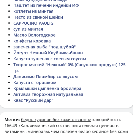
Паштет из печени индейки ИФ
котлеты из минтая
Песто из свиной шейки
CAPPUCINO PAULIG
суп из минтая
Масло Вологодское
конфеты коровка
запеченая рыба "под шубой"
Йогурт Нежный Клубника-банан
Капуста тушеная с соевым соусом
Творог мягкий "Нежный" 0% (Савушкин продукт) 125
гр.
Данисимо Пломбир со вкусом
Капуста с горошком
Крылышки цыпленка-бройлера
Активиа творожная натуральная
Квас "Русский дар"
Метки:
бедро куриное без кожи отварное
калорийность
166,49 кКал, химический состав, питательная ценность,
витамины, минералы, чем полезен бедро куриное без кожи