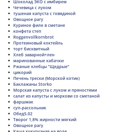
Шоколад ЭКО с имбирем
Чечевица с луком
тушеная капуста с говядиной
Овощное рагу
Куриное филе в сметане
конфета степ
Roggenvollkornbrot
Протеиновый коктейль
торт бисквитный
Хлеб заварной+лен
маринованные кабачки
Ржаные хлебцы "Щедрые"
цикорий
Печень трески (Морской котик)
Баклажаны Storko
Морская капуста с луком и пряностями
салат из капусты и моркови со сметаной
фаршмак
суп-рассольник
Обед5.02
Творог 1,8% жирности мягкий
Овощное рагу
Каша кукурузная на воде