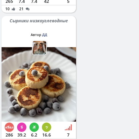
265
7.4
7.4
42
5
10
21
Сырники низкоуглеводные
Автор
ДД
286
39.2
6.2
16.6
7