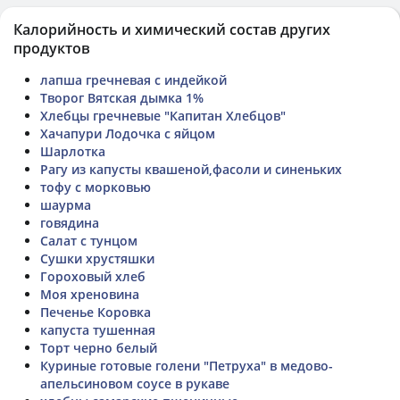
Калорийность и химический состав других
продуктов
лапша гречневая с индейкой
Творог Вятская дымка 1%
Хлебцы гречневые "Капитан Хлебцов"
Хачапури Лодочка с яйцом
Шарлотка
Рагу из капусты квашеной,фасоли и синеньких
тофу с морковью
шаурма
говядина
Салат с тунцом
Сушки хрустяшки
Гороховый хлеб
Моя хреновина
Печенье Коровка
капуста тушенная
Торт черно белый
Куриные готовые голени "Петруха" в медово-
апельсиновом соусе в рукаве