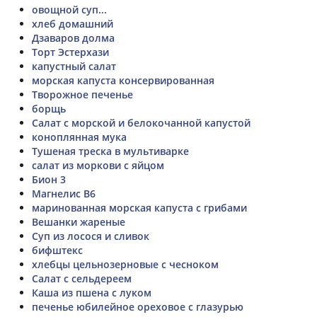
овощной суп...
хлеб домашний
Дзаваров долма
Торт Эстерхази
капустный салат
морская капуста консервированная
Творожное печенье
борщь
Салат с морской и белокочанной капустой
коноплянная мука
Тушеная треска в мультиварке
салат из моркови с яйцом
Бион 3
Магнелис B6
маринованная морская капуста с грибами
Вешанки жареные
Суп из лосося и сливок
бифштекс
хлебцы цельнозерновые с чесноком
Салат с сельдереем
Каша из пшена с луком
печенье юбилейное ореховое с глазурью