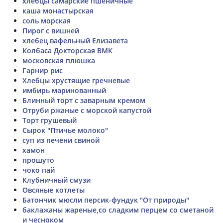
хлебцы самарские пшеничные
каша монастырская
соль морская
Пирог с вишней
хлебец вафельный Елизавета
Колбаса Докторская ВМК
московская плюшка
Гарнир рис
Хлебцы хрустящие гречневые
имбирь маринованный
Блинный торт с заварным кремом
Отруби ржаные с морской капустой
Торт грушевый
Сырок "Птичье молоко"
суп из печени свиной
хамон
прошуто
чоко пай
Клубничный смузи
Овсяные котлеты
Батончик мюсли персик-фундук "От природы"
баклажаны жареные,со сладким перцем со сметаной
и чесноком