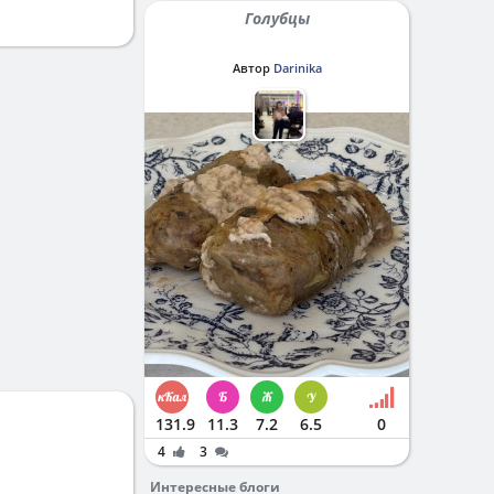
Голубцы
Автор
Darinika
131.9
11.3
7.2
6.5
0
4
3
Интересные блоги