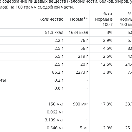
 содержание пищевых веществ (калорийности, белков, жиров, у
лов) на
100 грамм
съедобной части.
% от
%
Количество
Норма**
нормы в
норм
100 г
100 к
51.3 ккал
1684 ккал
3%
5
2.2 г
76 г
2.9%
5
2.5 г
56 г
4.5%
8
5.5 г
219 г
2.5%
4
2.5 г
20 г
12.5%
24
86.2 г
2273 г
3.8%
7
оты
0.2 г
~
0.8 г
~
156 мкг
900 мкг
17.3%
33
0.062 мг
~
3.199 мкг
~
0.646 мг
5 мг
12.9%
25