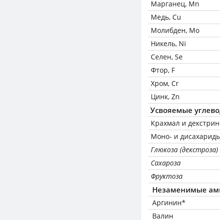
Марганец, Mn
Медь, Cu
Молибден, Mo
Никель, Ni
Селен, Se
Фтор, F
Хром, Cr
Цинк, Zn
Усвояемые углев
Крахмал и декстри
Моно- и дисахариды
Глюкоза (декстроза)
Сахароза
Фруктоза
Незаменимые ам
Аргинин*
Валин