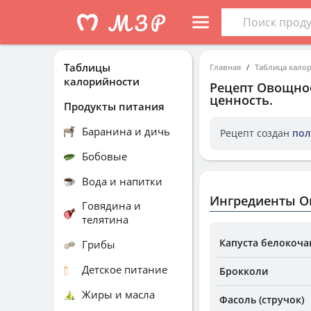
Таблицы
Главная
Таблица кало
калорийности
Рецепт
Овощное
ценность.
Продукты питания
Баранина и дичь
Рецепт создан
пол
Бобовые
Вода и напитки
Ингредиенты О
Говядина и
телятина
Капуста белокоча
Грибы
Детское питание
Брокколи
Жиры и масла
Фасоль (стручок)