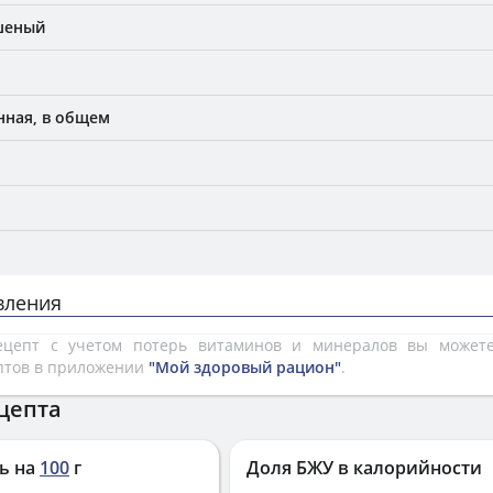
шеный
нная, в общем
вления
рецепт с учетом потерь витаминов и минералов вы може
птов в приложении
"Мой здоровый рацион"
.
цепта
ь на
100
г
Доля БЖУ в калорийности