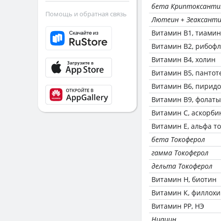
бета Криптоксанти
Помощь и обратная связь
Лютеин + Зеаксант
Витамин В1, тиамин
Витамин В2, рибоф
Витамин В4, холин
Витамин В5, пантот
Витамин В6, пирид
Витамин В9, фолаты
Витамин C, аскорби
Витамин Е, альфа т
бета Токоферол
гамма Токоферол
дельта Токоферол
Витамин Н, биотин
Витамин К, филлох
Витамин РР, НЭ
Ниацин