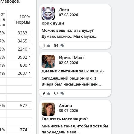
глеводов,
Лиса
 от
07-08-2026
100%
ы в
нормы
Крик души
кал
Можно ведь излить душу?
.8%
3283 г
Думаю, можно.. Мы с муже...
.7%
3455 г
4
84
.8%
2240 г
.9%
3982 г
Ирина Макс
02-08-2026
.4%
800 г
Дневник питания за 02.08.2026
.4%
2637 г
Сегодняшний рациончик. :)
Вчера был насыщенный ден...
9
67
.7%
577 г
Алина
30-07-2026
Где взять мотивацию?
Мне нужна такая, чтобы я хотя бы
.1%
774 г
пару недель в зел...