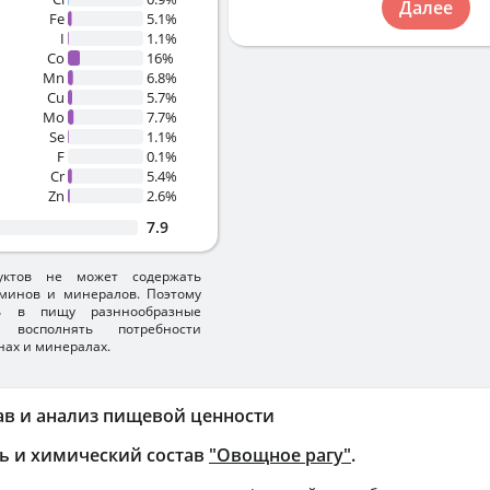
Далее
Fe
5.1%
I
1.1%
Co
16%
Mn
6.8%
Cu
5.7%
Mo
7.7%
Se
1.1%
F
0.1%
Cr
5.4%
Zn
2.6%
7.9
уктов не может содержать
минов и минералов. Поэтому
ть в пищу разннообразные
 восполнять потребности
нах и минералах.
ав и анализ пищевой ценности
ь и химический состав
"Овощное рагу"
.