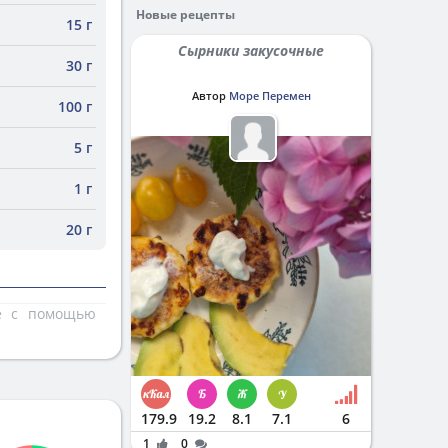
Новые рецепты
15 г
Сырники закусочные
30 г
Автор
Море Перемен
100 г
5 г
1 г
20 г
те с помощью
179.9
19.2
8.1
7.1
6
1
0