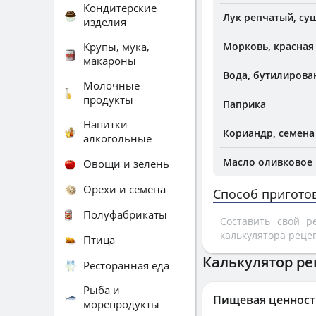
Кондитерские
Лук репчатый, су
изделия
Крупы, мука,
Морковь, красная
макароны
Вода, бутилирова
Молочные
продукты
Паприка
Напитки
Кориандр, семена
алкогольные
Масло оливковое
Овощи и зелень
Орехи и семена
Способ пригото
Полуфабрикаты
Составить свой 
калькулятора реце
Птица
Калькулятор ре
Ресторанная еда
Рыба и
Пищевая ценност
морепродукты