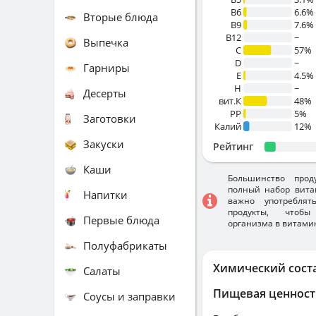
B6
6.6%
Вторые блюда
B9
7.6%
B12
~
Выпечка
C
57%
D
~
Гарниры
E
4.5%
H
~
Десерты
вит.К
48%
PP
5%
Заготовки
Калий
12%
Закуски
Рейтинг
Каши
Большинство прод
полный набор вита
Напитки
важно употребля
продукты, чтобы
Первые блюда
организма в витами
Полуфабрикаты
Химический сост
Салаты
Пищевая ценност
Соусы и заправки