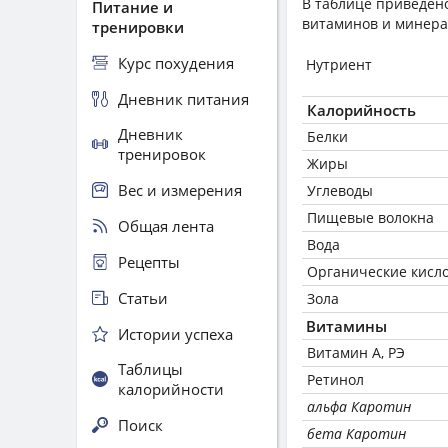
В таблице приведено
Питание и
витаминов и минера
тренировки
Курс похудения
Нутриент
Дневник питания
Калорийность
Дневник
Белки
тренировок
Жиры
Вес и измерения
Углеводы
Пищевые волокна
Общая лента
Вода
Рецепты
Органические кисл
Статьи
Зола
Витамины
Истории успеха
Витамин А, РЭ
Таблицы
Ретинол
калорийности
альфа Каротин
Поиск
бета Каротин