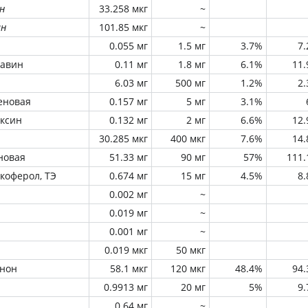
н
33.258 мкг
~
ин
101.85 мкг
~
0.055 мг
1.5 мг
3.7%
7
лавин
0.11 мг
1.8 мг
6.1%
11
6.03 мг
500 мг
1.2%
2
еновая
0.157 мг
5 мг
3.1%
оксин
0.132 мг
2 мг
6.6%
12
30.285 мкг
400 мкг
7.6%
14
новая
51.33 мг
90 мг
57%
111
окоферол, ТЭ
0.674 мг
15 мг
4.5%
8
0.002 мг
~
0.019 мг
~
0.001 мг
~
0.019 мкг
50 мкг
инон
58.1 мкг
120 мкг
48.4%
94
0.9913 мг
20 мг
5%
9
0.64 мг
~