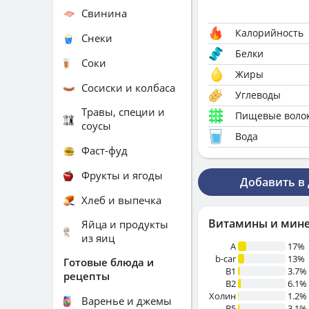
Свинина
Калорийность
Снеки
Белки
Соки
Жиры
Сосиски и колбаса
Углеводы
Травы, специи и
Пищевые воло
соусы
Вода
Фаст-фуд
Фрукты и ягоды
Добавить в
Хлеб и выпечка
Витамины и мин
Яйца и продукты
из яиц
A
17%
b-car
13%
Готовые блюда и
В1
3.7%
рецепты
B2
6.1%
Холин
1.2%
Варенье и джемы
B5
3.1%