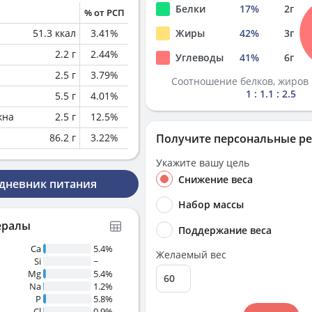
Белки
17
%
2
г
% от РСП
51.3
ккал
3.41
%
Жиры
42
%
3
г
2.2
г
2.44
%
Углеводы
41
%
6
г
2.5
г
3.79
%
Соотношение белков, жиров 
1 : 1.1 : 2.5
5.5
г
4.01
%
кна
2.5
г
12.5
%
86.2
г
3.22
%
Получите персональные р
Укажите вашу цель
Снижение веса
 дневник питания
Набор массы
ералы
Поддержание веса
Ca
5.4%
Желаемый вес
Si
~
Mg
5.4%
Na
1.2%
P
5.8%
Cl
0.9%