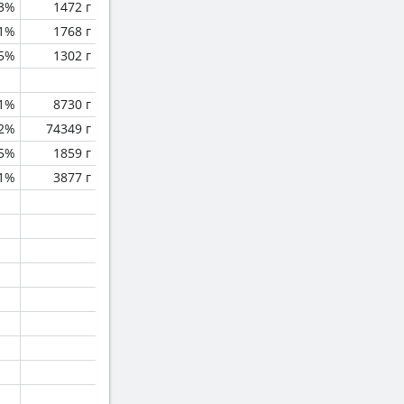
.3%
1472 г
.1%
1768 г
5%
1302 г
.1%
8730 г
.2%
74349 г
.5%
1859 г
.1%
3877 г