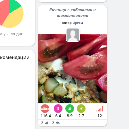
Яичница с кабачками и
шампиньонами
Автор
Ирина
и углеводов
екомендации
116.4
6.4
8.9
2.7
12
2
2