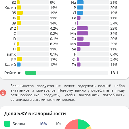
B2
9%
Na
21%
Холин
14%
P
20%
B5
19%
Cl
19%
B6
11%
Fe
11%
B9
14%
I
3.4%
B12
4.2%
Co
33%
C
0.2%
Mn
34%
D
0.1%
Cu
20%
E
6.2%
Mo
39%
H
11%
Se
11%
вит.К
0.1%
F
0.4%
PP
17%
Cr
5.4%
Калий
12%
Zn
11%
Рейтинг
13.1
Большинство продуктов не может содержать полный набор
витаминов и минералов. Поэтому важно употреблять в пищу
разннообразные продукты, чтобы восполнять потребности
организма в витаминах и минералах.
Доля БЖУ в калорийности
Белки
16
%
10
г