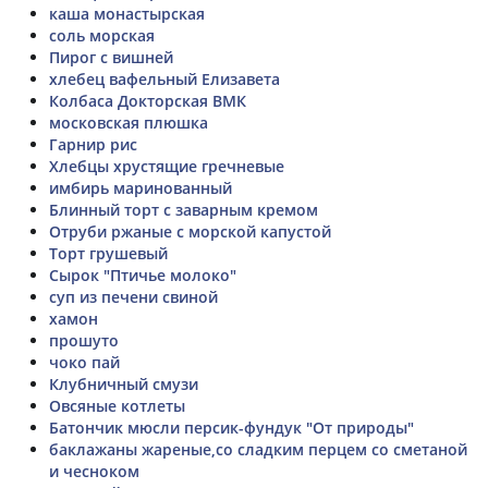
каша монастырская
соль морская
Пирог с вишней
хлебец вафельный Елизавета
Колбаса Докторская ВМК
московская плюшка
Гарнир рис
Хлебцы хрустящие гречневые
имбирь маринованный
Блинный торт с заварным кремом
Отруби ржаные с морской капустой
Торт грушевый
Сырок "Птичье молоко"
суп из печени свиной
хамон
прошуто
чоко пай
Клубничный смузи
Овсяные котлеты
Батончик мюсли персик-фундук "От природы"
баклажаны жареные,со сладким перцем со сметаной
и чесноком