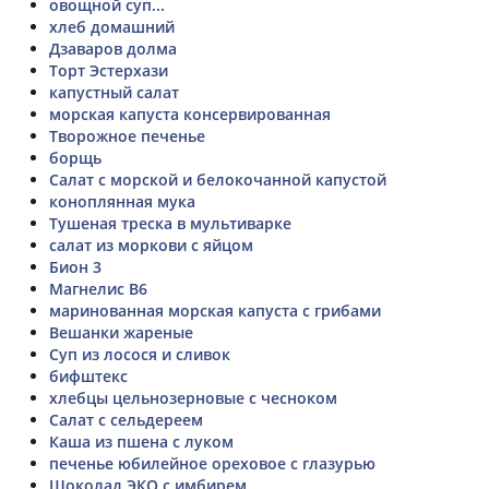
овощной суп...
хлеб домашний
Дзаваров долма
Торт Эстерхази
капустный салат
морская капуста консервированная
Творожное печенье
борщь
Салат с морской и белокочанной капустой
коноплянная мука
Тушеная треска в мультиварке
салат из моркови с яйцом
Бион 3
Магнелис B6
маринованная морская капуста с грибами
Вешанки жареные
Суп из лосося и сливок
бифштекс
хлебцы цельнозерновые с чесноком
Салат с сельдереем
Каша из пшена с луком
печенье юбилейное ореховое с глазурью
Шоколад ЭКО с имбирем