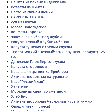
Паштет из печени индейки ИФ
котлеты из минтая
Песто из свиной шейки
CAPPUCINO PAULIG
суп из минтая
Масло Вологодское
конфеты коровка
запеченая рыба "под шубой"
Йогурт Нежный Клубника-банан
Капуста тушеная с соевым соусом
Творог мягкий "Нежный" 0% (Савушкин продукт) 125
гр.
Данисимо Пломбир со вкусом
Капуста с горошком
Крылышки цыпленка-бройлера
Активиа творожная натуральная
Квас "Русский дар"
Хачапури
Морковный салат со сметаной
Хлеб Био
Активиа творожная Чернослив-курага-инжир
Овощи (летняя смесь)