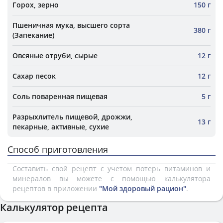
Горох, зерно
150 г
Пшеничная мука, высшего сорта
380 г
(Запекание)
Овсяные отруби, сырые
12 г
Сахар песок
12 г
Соль поваренная пищевая
5 г
Разрыхлитель пищевой, дрожжи,
13 г
пекарные, активные, сухие
Способ приготовления
Составить свой рецепт с учетом потерь витаминов и
минералов вы можете с помощью калькулятора
рецептов в приложении
"Мой здоровый рацион"
.
Калькулятор рецепта