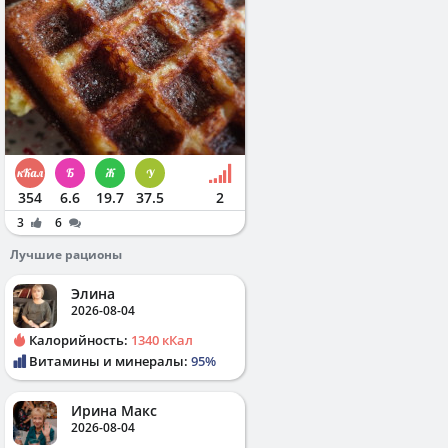
354
6.6
19.7
37.5
2
3
6
Лучшие рационы
Элина
2026-08-04
Калорийность:
1340 кКал
Витамины и минералы:
95%
Ирина Макс
2026-08-04