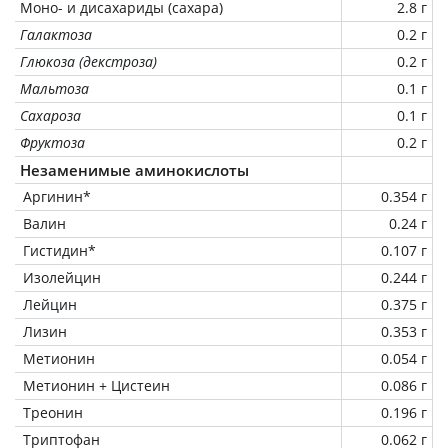
Моно- и дисахариды (сахара)
2.8 г
Галактоза
0.2 г
Глюкоза (декстроза)
0.2 г
Мальтоза
0.1 г
Сахароза
0.1 г
Фруктоза
0.2 г
Незаменимые аминокислоты
Аргинин*
0.354 г
Валин
0.24 г
Гистидин*
0.107 г
Изолейцин
0.244 г
Лейцин
0.375 г
Лизин
0.353 г
Метионин
0.054 г
Метионин + Цистеин
0.086 г
Треонин
0.196 г
Триптофан
0.062 г