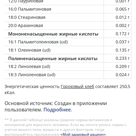
12:0 Лауриновая
0.001 г
16:0 Пальмитиновая
0.065 г
18:0 Стеариновая
0.012 г
20:0 Арахиновая
0.002 г
Мононенасыщенные жирные кислоты
0.172 г
16:1 Пальмитолеиновая (ud)
0.037 г
18:1 Олеиновая (ud)
0.135 г
Полиненасыщенные жирные кислоты
0.233 г
18:2 Линолевая (ud)
0.209 г
18:3 Линоленовая (ud)
0.024 г
Энергетическая ценность
Гороховый хлеб
составляет 250,5
кКал.
Основной источник: Создан в приложении
пользователем.
Подробнее
.
** В данной таблице указаны средние нормы витаминов и
минералов для взрослого человека. Если вы хотите узнать нормы с
учетом вашего пола, возраста и других факторов, тогда
воспользуйтесь приложением
«Мой здоровый рацион»
.