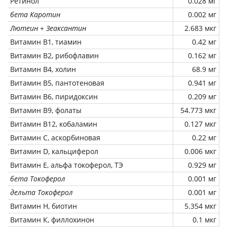
Ретинол
0.028 мг
бета Каротин
0.002 мг
Лютеин + Зеаксантин
2.683 мкг
Витамин В1, тиамин
0.42 мг
Витамин В2, рибофлавин
0.162 мг
Витамин В4, холин
68.9 мг
Витамин В5, пантотеновая
0.941 мг
Витамин В6, пиридоксин
0.209 мг
Витамин В9, фолаты
54.773 мкг
Витамин В12, кобаламин
0.127 мкг
Витамин C, аскорбиновая
0.22 мг
Витамин D, кальциферол
0.006 мкг
Витамин Е, альфа токоферол, ТЭ
0.929 мг
бета Токоферол
0.001 мг
дельта Токоферол
0.001 мг
Витамин Н, биотин
5.354 мкг
Витамин К, филлохинон
0.1 мкг