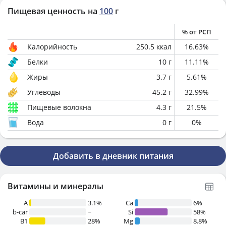
Пищевая ценность на
100
г
% от РСП
Калорийность
250.5
ккал
16.63
%
Белки
10
г
11.11
%
Жиры
3.7
г
5.61
%
Углеводы
45.2
г
32.99
%
Пищевые волокна
4.3
г
21.5
%
Вода
0
г
0
%
Добавить в дневник питания
Витамины и минералы
A
3.1%
Ca
6%
b-car
~
Si
58%
В1
28%
Mg
8.8%