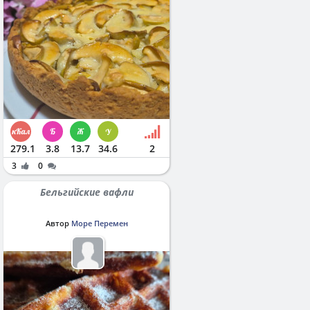
279.1
3.8
13.7
34.6
2
3
0
Бельгийские вафли
Автор
Море Перемен