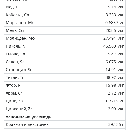
Йод, I
5.14 мкг
Кобальт, Co
3.333 мкг
Марганец, Mn
0.6857 мг
Медь, Cu
203.5 мкг
Молибден, Mo
27.491 мкг
Никель, Ni
46.989 мкг
Олово, Sn
5.47 мкг
Селен, Se
6.075 мкг
Стронций, Sr
14.91 мкг
Титан, Ti
38.92 мкг
Фтор, F
15.98 мкг
Хром, Cr
2.72 мкг
Цинк, Zn
1.3215 мг
Цирконий, Zr
2.09 мкг
Усвояемые углеводы
Крахмал и декстрины
39.135 г