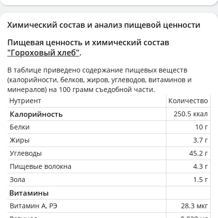
Химический состав и анализ пищевой ценности
Пищевая ценность и химический состав
"Гороховый хлеб"
.
В таблице приведено содержание пищевых веществ
(калорийности, белков, жиров, углеводов, витаминов и
минералов) на
100 грамм
съедобной части.
Нутриент
Количество
Калорийность
250.5 ккал
Белки
10 г
Жиры
3.7 г
Углеводы
45.2 г
Пищевые волокна
4.3 г
Зола
1.5 г
Витамины
Витамин А, РЭ
28.3 мкг