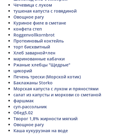
Чечевица с луком
тушеная капуста с говядиной
Овощное рагу
Куриное филе в сметане
конфета степ
Roggenvollkornbrot
Протеиновый коктейль
торт бисквитный
Хлеб заварной+лен
маринованные кабачки
Ржаные хлебцы "Щедрые"
цикорий
Печень трески (Морской котик)
Баклажаны Storko
Морская капуста с луком и пряностями
салат из капусты и моркови со сметаной
фаршмак
суп-рассольник
Обед5.02
Творог 1,8% жирности мягкий
Овощное рагу
Каша кукурузная на воде