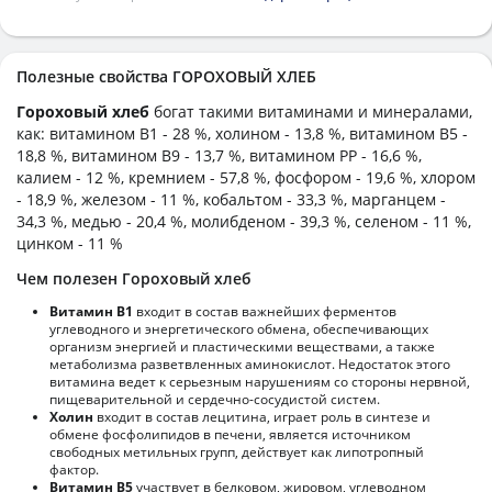
Полезные свойства ГОРОХОВЫЙ ХЛЕБ
Гороховый хлеб
богат такими витаминами и минералами,
как: витамином B1 - 28 %, холином - 13,8 %, витамином B5 -
18,8 %, витамином B9 - 13,7 %, витамином PP - 16,6 %,
калием - 12 %, кремнием - 57,8 %, фосфором - 19,6 %, хлором
- 18,9 %, железом - 11 %, кобальтом - 33,3 %, марганцем -
34,3 %, медью - 20,4 %, молибденом - 39,3 %, селеном - 11 %,
цинком - 11 %
Чем полезен Гороховый хлеб
Витамин В1
входит в состав важнейших ферментов
углеводного и энергетического обмена, обеспечивающих
организм энергией и пластическими веществами, а также
метаболизма разветвленных аминокислот. Недостаток этого
витамина ведет к серьезным нарушениям со стороны нервной,
пищеварительной и сердечно-сосудистой систем.
Холин
входит в состав лецитина, играет роль в синтезе и
обмене фосфолипидов в печени, является источником
свободных метильных групп, действует как липотропный
фактор.
Витамин В5
участвует в белковом, жировом, углеводном