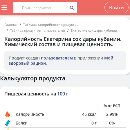
Войти
Главная
Таблица калорийности продуктов
Таблица продуктов пользователей
Екатерина сок дары кубании
Калорийность
Екатерина сок дары кубании
.
Химический состав и пищевая ценность.
Продукт создан
пользователем
в приложении
Мой
здоровый рацион
.
Калькулятор продукта
Пищевая ценность на
100
г
% от РСП
Калорийность
45
ккал
2.99
%
Белки
0
г
0
%