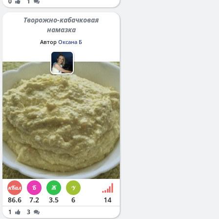
0
1
Творожно-кабачковая
намазка
Автор
Оксана Б
86.6
7.2
3.5
6
14
1
3