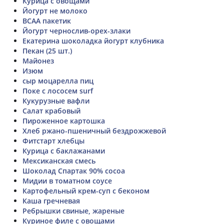
Курица с овощами
Йогурт не молоко
BCAA пакетик
Йогурт чернослив-орех-злаки
Екатерина шоколадка йогурт клубника
Пекан (25 шт.)
Майонез
Изюм
сыр моцарелла пиц
Поке с лососем surf
Кукурузные вафли
Салат крабовый
Пироженное картошка
Хлеб ржано-пшеничный бездрожжевой
Фитстарт хлебцы
Курица с баклажанами
Мексиканская смесь
Шоколад Спартак 90% cocoa
Мидии в томатном соусе
Картофельный крем-суп с беконом
Каша гречневая
Ребрышки свиные, жареные
Куриное филе с овощами