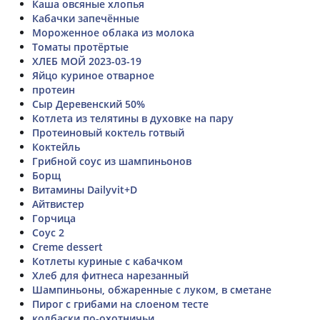
Каша овсяные хлопья
Кабачки запечённые
Мороженное облака из молока
Томаты протëртые
ХЛЕБ МОЙ 2023-03-19
Яйцо куриное отварное
протеин
Сыр Деревенский 50%
Котлета из телятины в духовке на пару
Протеиновый коктель готвый
Коктейль
Грибной соус из шампиньонов
Борщ
Витамины Dailyvit+D
Айтвистер
Горчица
Соус 2
Creme dessert
Котлеты куриные с кабачком
Хлеб для фитнеса нарезанный
Шампиньоны, обжаренные с луком, в сметане
Пирог с грибами на слоеном тесте
колбаски по-охотничьи