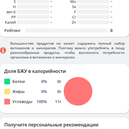
E
~
Mo
~
H
~
Se
~
вит.К
~
F
~
PP
~
Cr
~
Калий
~
Zn
~
Рейтинг
0
Большинство продуктов не может содержать полный набор
витаминов и минералов. Поэтому важно употреблять в пищу
разннообразные продукты, чтобы восполнять потребности
организма в витаминах и минералах.
Доля БЖУ в калорийности
Белки
0
%
0
г
Жиры
0
%
0
г
Углеводы
100
%
11
г
Получите персональные рекомендации