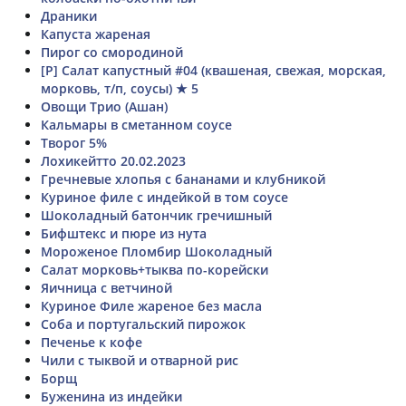
Драники
Капуста жареная
Пирог со смородиной
[Р] Салат капустный #04 (квашеная, свежая, морская,
морковь, т/п, соусы) ★ 5
Овощи Трио (Ашан)
Кальмары в сметанном соусе
Творог 5%
Лохикейтто 20.02.2023
Гречневые хлопья с бананами и клубникой
Куриное филе с индейкой в том соусе
Шоколадный батончик гречишный
Бифштекс и пюре из нута
Мороженое Пломбир Шоколадный
Салат морковь+тыква по-корейски
Яичница с ветчиной
Куриное Филе жареное без масла
Соба и португальский пирожок
Печенье к кофе
Чили с тыквой и отварной рис
Борщ
Буженина из индейки