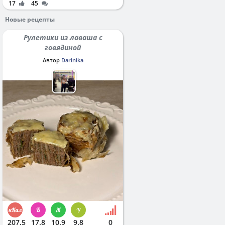
17
45
Новые рецепты
Рулетики из лаваша с
говядиной
Автор
Darinika
207.5
17.8
10.9
9.8
0