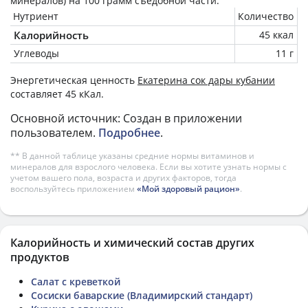
минералов) на
100 грамм
съедобной части.
Нутриент
Количество
Калорийность
45 ккал
Углеводы
11 г
Энергетическая ценность
Екатерина сок дары кубании
составляет 45 кКал.
Основной источник: Создан в приложении
пользователем.
Подробнее
.
** В данной таблице указаны средние нормы витаминов и
минералов для взрослого человека. Если вы хотите узнать нормы с
учетом вашего пола, возраста и других факторов, тогда
воспользуйтесь приложением
«Мой здоровый рацион»
.
Калорийность и химический состав других
продуктов
Салат с креветкой
Сосиски баварские (Владимирский стандарт)