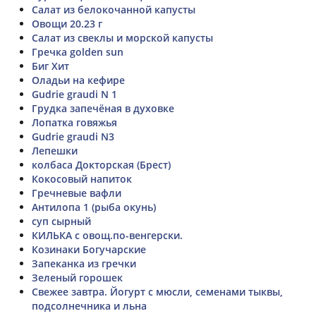
Салат из белокочанной капусты
Овощи 20.23 г
Салат из свеклы и морской капусты
Гречка golden sun
Биг Хит
Оладьи на кефире
Gudrie graudi N 1
Грудка запечёная в духовке
Лопатка говяжья
Gudrie graudi N3
Лепешки
колбаса Докторская (Брест)
Кокосовый напиток
Гречневые вафли
Антилопа 1 (рыба окунь)
суп сырный
КИЛЬКА с овощ.по-венгерски.
Козинаки Богучарские
Запеканка из гречки
Зеленый горошек
Свежее завтра. Йогурт с мюсли, семенами тыквы,
подсолнечника и льна