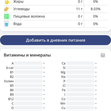
Жиры
0
г
0
%
Углеводы
11
г
8.03
%
Пищевые волокна
0
г
0
%
Вода
0
г
0
%
Добавить в дневник питания
Витамины и минералы
A
~
Ca
~
b-car
~
Si
~
В1
~
Mg
~
B2
~
Na
~
Холин
~
P
~
B5
~
Cl
~
B6
~
Fe
~
B9
~
I
~
B12
~
Co
~
C
~
Mn
~
D
~
Cu
~