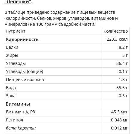
"Лепешки"
.
В таблице приведено содержание пищевых веществ
(калорийности, белков, жиров, углеводов, витаминов и
минералов) на
100 грамм
съедобной части.
Нутриент
Количество
Калорийность
223.3 ккал
Белки
8.2 г
Жиры
5 г
Углеводы
36.4 г
Углеводы (общие)
0.1 г
Пищевые волокна
1.8 г
Вода
55.5 г
Зола
0.6 г
Витамины
Витамин А, РЭ
45.3 мкг
Ретинол
0.048 мг
бета Каротин
0.012 мг