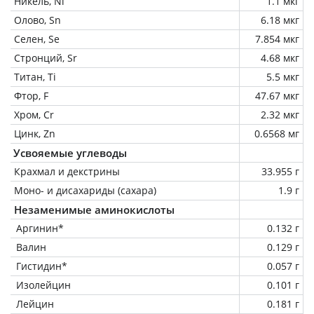
Никель, Ni
1.1 мкг
Олово, Sn
6.18 мкг
Селен, Se
7.854 мкг
Стронций, Sr
4.68 мкг
Титан, Ti
5.5 мкг
Фтор, F
47.67 мкг
Хром, Cr
2.32 мкг
Цинк, Zn
0.6568 мг
Усвояемые углеводы
Крахмал и декстрины
33.955 г
Моно- и дисахариды (сахара)
1.9 г
Незаменимые аминокислоты
Аргинин*
0.132 г
Валин
0.129 г
Гистидин*
0.057 г
Изолейцин
0.101 г
Лейцин
0.181 г