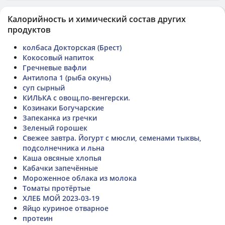
Калорийность и химический состав других
продуктов
колбаса Докторская (Брест)
Кокосовый напиток
Гречневые вафли
Антилопа 1 (рыба окунь)
суп сырный
КИЛЬКА с овощ.по-венгерски.
Козинаки Богучарские
Запеканка из гречки
Зеленый горошек
Свежее завтра. Йогурт с мюсли, семенами тыквы,
подсолнечника и льна
Каша овсяные хлопья
Кабачки запечённые
Мороженное облака из молока
Томаты протëртые
ХЛЕБ МОЙ 2023-03-19
Яйцо куриное отварное
протеин