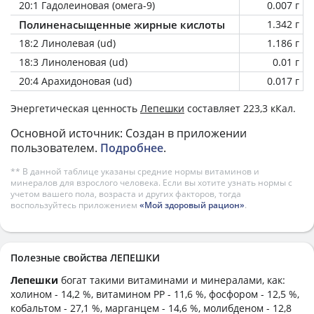
20:1 Гадолеиновая (омега-9)
0.007 г
Полиненасыщенные жирные кислоты
1.342 г
18:2 Линолевая (ud)
1.186 г
18:3 Линоленовая (ud)
0.01 г
20:4 Арахидоновая (ud)
0.017 г
Энергетическая ценность
Лепешки
составляет 223,3 кКал.
Основной источник: Создан в приложении
пользователем.
Подробнее
.
** В данной таблице указаны средние нормы витаминов и
минералов для взрослого человека. Если вы хотите узнать нормы с
учетом вашего пола, возраста и других факторов, тогда
воспользуйтесь приложением
«Мой здоровый рацион»
.
Полезные свойства ЛЕПЕШКИ
Лепешки
богат такими витаминами и минералами, как:
холином - 14,2 %, витамином PP - 11,6 %, фосфором - 12,5 %,
кобальтом - 27,1 %, марганцем - 14,6 %, молибденом - 12,8