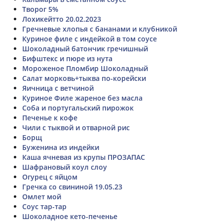
Творог 5%
Лохикейтто 20.02.2023
Гречневые хлопья с бананами и клубникой
Куриное филе с индейкой в том соусе
Шоколадный батончик гречишный
Бифштекс и пюре из нута
Мороженое Пломбир Шоколадный
Салат морковь+тыква по-корейски
Яичница с ветчиной
Куриное Филе жареное без масла
Соба и португальский пирожок
Печенье к кофе
Чили с тыквой и отварной рис
Борщ
Буженина из индейки
Каша ячневая из крупы ПРОЗАПАС
Шафрановый коул слоу
Огурец с яйцом
Гречка со свининой 19.05.23
Омлет мой
Соус тар-тар
Шоколадное кето-печенье