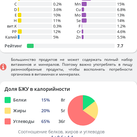
C
0.2%
Mn
15%
D
3.6%
Cu
6.8%
E
10%
Mo
13%
H
11%
Se
14%
вит.К
0.3%
F
1.2%
PP
12%
Cr
4.6%
Калий
5%
Zn
5.5%
Рейтинг
7.7
Большинство продуктов не может содержать полный набор
витаминов и минералов. Поэтому важно употреблять в пищу
разннообразные продукты, чтобы восполнять потребности
организма в витаминах и минералах.
Доля БЖУ в калорийности
Белки
15
%
8
г
Жиры
20
%
5
г
Углеводы
65
%
36
г
Соотношение белков, жиров и углеводов