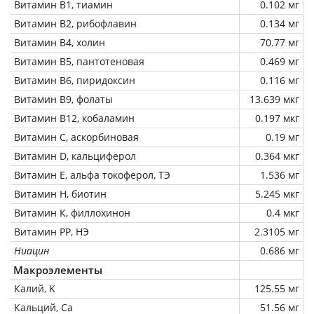
Витамин В1, тиамин
0.102 мг
Витамин В2, рибофлавин
0.134 мг
Витамин В4, холин
70.77 мг
Витамин В5, пантотеновая
0.469 мг
Витамин В6, пиридоксин
0.116 мг
Витамин В9, фолаты
13.639 мкг
Витамин В12, кобаламин
0.197 мкг
Витамин C, аскорбиновая
0.19 мг
Витамин D, кальциферол
0.364 мкг
Витамин Е, альфа токоферол, ТЭ
1.536 мг
Витамин Н, биотин
5.245 мкг
Витамин К, филлохинон
0.4 мкг
Витамин РР, НЭ
2.3105 мг
Ниацин
0.686 мг
Макроэлементы
Калий, K
125.55 мг
Кальций, Ca
51.56 мг