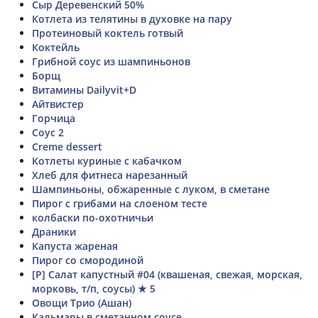
Сыр Деревенский 50%
Котлета из телятины в духовке на пару
Протеиновый коктель готвый
Коктейль
Грибной соус из шампиньонов
Борщ
Витамины Dailyvit+D
Айтвистер
Горчица
Соус 2
Creme dessert
Котлеты куриные с кабачком
Хлеб для фитнеса нарезанный
Шампиньоны, обжаренные с луком, в сметане
Пирог с грибами на слоеном тесте
колбаски по-охотничьи
Драники
Капуста жареная
Пирог со смородиной
[Р] Салат капустный #04 (квашеная, свежая, морская,
морковь, т/п, соусы) ★ 5
Овощи Трио (Ашан)
Кальмары в сметанном соусе