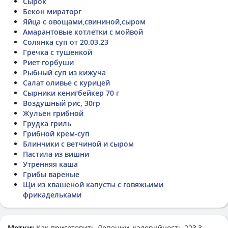
Сырок
Бекон мираторг
Яйца с овощами,свининой,сыром
Амарантовые котлетки с мойвой
Солянка суп от 20.03.23
Гречка с тушенкой
Риет горбуши
Рыбный суп из кижуча
Салат оливье с курицей
Сырники кенигбейкер 70 г
Воздушный рис, 30гр
Жульен грибной
Грудка гриль
Грибной крем-суп
Блинчики с ветчиной и сыром
Пастила из вишни
Утренняя каша
Грибы вареные
Щи из квашеной капусты с говяжьими
фрикадельками
Метки:
Как приготовить
Лепешки
, калорийность 223,3