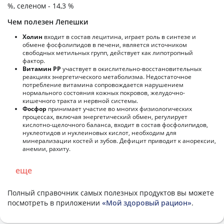
%, селеном - 14,3 %
Чем полезен Лепешки
Холин
входит в состав лецитина, играет роль в синтезе и
обмене фосфолипидов в печени, является источником
свободных метильных групп, действует как липотропный
фактор.
Витамин РР
участвует в окислительно-восстановительных
реакциях энергетического метаболизма. Недостаточное
потребление витамина сопровождается нарушением
нормального состояния кожных покровов, желудочно-
кишечного тракта и нервной системы.
Фосфор
принимает участие во многих физиологических
процессах, включая энергетический обмен, регулирует
кислотно-щелочного баланса, входит в состав фосфолипидов,
нуклеотидов и нуклеиновых кислот, необходим для
минерализации костей и зубов. Дефицит приводит к анорексии,
анемии, рахиту.
еще
Полный справочник самых полезных продуктов вы можете
посмотреть в приложении
«Мой здоровый рацион»
.