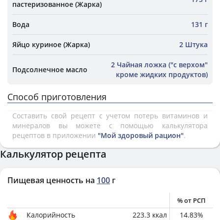
пастеризованное (Жарка)
Вода
131 г
Яйцо куриное (Жарка)
2 Штука
2 Чайная ложка ("с верхом"
Подсолнечное масло
кроме жидких продуктов)
Способ приготовления
Составить свой рецепт с учетом потерь витаминов и
минералов вы можете с помощью калькулятора
рецептов в приложении
"Мой здоровый рацион"
.
Калькулятор рецепта
Пищевая ценность на
100
г
% от РСП
Калорийность
223.3
ккал
14.83
%