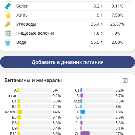
Белки
8.2
г
9.11
%
Жиры
5
г
7.58
%
Углеводы
36.4
г
26.57
%
Пищевые волокна
1.8
г
9
%
Вода
55.5
г
2.08
%
Добавить в дневник питания
Витамины и минералы
A
5%
Ca
5.2%
b-car
0.2%
Si
6.7%
В1
6.8%
Mg
3.5%
B2
7.4%
Na
3%
Холин
14%
P
13%
B5
9.4%
Cl
2.9%
B6
5.8%
Fe
5.8%
B9
3.4%
I
3.1%
B12
6.6%
Co
27%