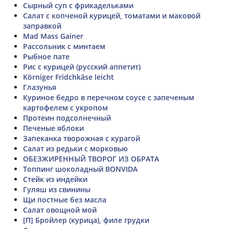
Сырный суп с фрикадельками
Салат с копченой курицей, томатами и маковой
заправкой
Mad Mass Gainer
Рассольник с минтаем
Рыбное пате
Рис с курицей (русский аппетит)
Körniger Fridchkäse leicht
Глазунья
Куриное бедро в перечном соусе с запеченым
картофелем с укропом
Протеин подсолнечный
Печеные яблоки
Запеканка творожная с курагой
Салат из редьки с морковью
ОБЕЗЖИРЕННЫЙ ТВОРОГ ИЗ ОБРАТА
Топпинг шоколадный BONVIDA
Стейк из индейки
Гуляш из свинины
Щи постные без масла
Салат овощной мой
[П] Бройлер (курица), филе грудки