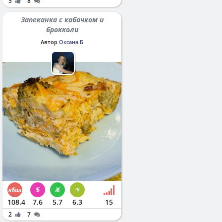
5
8
Запеканка с кабачком и
брокколи
Автор
Оксана Б
108.4
7.6
5.7
6.3
15
2
7