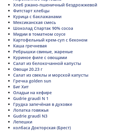
Хлеб ржано-пшеничный бездрожжевой
Фитстарт хлебцы
Курица с баклажанами
Мексиканская смесь
Шоколад Спартак 90% cocoa
Мидии в томатном соусе
Картофельный крем-суп с беконом
Каша гречневая
Ребрышки свиные, жареные
Куриное филе с овощами
Салат из белокочанной капусты
Овощи 20.23 г
Салат из свеклы и морской капусты
Гречка golden sun
Биг Хит
Оладьи на кефире
Gudrie graudi N 1
Грудка запечёная в духовке
Лопатка говяжья
Gudrie graudi N3
Лепешки
колбаса Докторская (Брест)