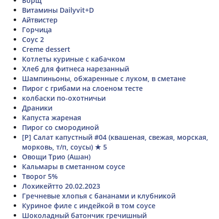
Борщ
Витамины Dailyvit+D
Айтвистер
Горчица
Соус 2
Creme dessert
Котлеты куриные с кабачком
Хлеб для фитнеса нарезанный
Шампиньоны, обжаренные с луком, в сметане
Пирог с грибами на слоеном тесте
колбаски по-охотничьи
Драники
Капуста жареная
Пирог со смородиной
[Р] Салат капустный #04 (квашеная, свежая, морская,
морковь, т/п, соусы) ★ 5
Овощи Трио (Ашан)
Кальмары в сметанном соусе
Творог 5%
Лохикейтто 20.02.2023
Гречневые хлопья с бананами и клубникой
Куриное филе с индейкой в том соусе
Шоколадный батончик гречишный