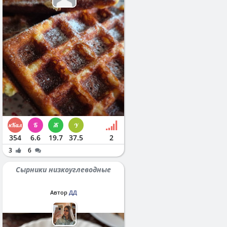
354
6.6
19.7
37.5
2
3
6
Сырники низкоуглеводные
Автор
ДД