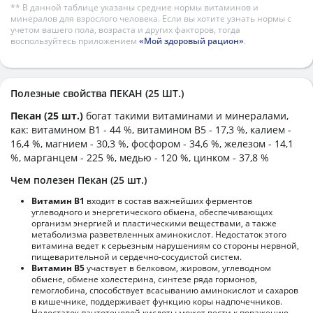
** В данной таблице указаны средние нормы витаминов и
минералов для взрослого человека. Если вы хотите узнать нормы с
учетом вашего пола, возраста и других факторов, тогда
воспользуйтесь приложением
«Мой здоровый рацион»
.
Полезные свойства ПЕКАН (25 ШТ.)
Пекан (25 шт.)
богат такими витаминами и минералами,
как: витамином B1 - 44 %, витамином B5 - 17,3 %, калием -
16,4 %, магнием - 30,3 %, фосфором - 34,6 %, железом - 14,1
%, марганцем - 225 %, медью - 120 %, цинком - 37,8 %
Чем полезен Пекан (25 шт.)
Витамин В1
входит в состав важнейших ферментов
углеводного и энергетического обмена, обеспечивающих
организм энергией и пластическими веществами, а также
метаболизма разветвленных аминокислот. Недостаток этого
витамина ведет к серьезным нарушениям со стороны нервной,
пищеварительной и сердечно-сосудистой систем.
Витамин В5
участвует в белковом, жировом, углеводном
обмене, обмене холестерина, синтезе ряда гормонов,
гемоглобина, способствует всасыванию аминокислот и сахаров
в кишечнике, поддерживает функцию коры надпочечников.
Недостаток пантотеновой кислоты может вести к поражению