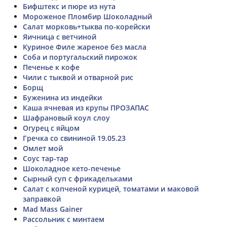
Бифштекс и пюре из нута
Мороженое Пломбир Шоколадный
Салат морковь+тыква по-корейски
Яичница с ветчиной
Куриное Филе жареное без масла
Соба и португальский пирожок
Печенье к кофе
Чили с тыквой и отварной рис
Борщ
Буженина из индейки
Каша ячневая из крупы ПРОЗАПАС
Шафрановый коул слоу
Огурец с яйцом
Гречка со свининой 19.05.23
Омлет мой
Соус тар-тар
Шоколадное кето-печенье
Сырный суп с фрикадельками
Салат с копченой курицей, томатами и маковой
заправкой
Mad Mass Gainer
Рассольник с минтаем