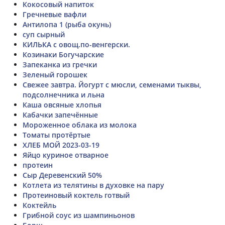
Кокосовый напиток
Гречневые вафли
Антилопа 1 (рыба окунь)
суп сырный
КИЛЬКА с овощ.по-венгерски.
Козинаки Богучарские
Запеканка из гречки
Зеленый горошек
Свежее завтра. Йогурт с мюсли, семенами тыквы,
подсолнечника и льна
Каша овсяные хлопья
Кабачки запечённые
Мороженное облака из молока
Томаты протëртые
ХЛЕБ МОЙ 2023-03-19
Яйцо куриное отварное
протеин
Сыр Деревенский 50%
Котлета из телятины в духовке на пару
Протеиновый коктель готвый
Коктейль
Грибной соус из шампиньонов