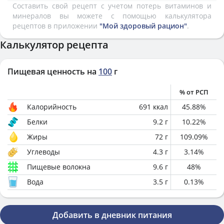
Составить свой рецепт с учетом потерь витаминов и
минералов вы можете с помощью калькулятора
рецептов в приложении
"Мой здоровый рацион"
.
Калькулятор рецепта
Пищевая ценность на
100
г
% от РСП
Калорийность
691
ккал
45.88
%
Белки
9.2
г
10.22
%
Жиры
72
г
109.09
%
Углеводы
4.3
г
3.14
%
Пищевые волокна
9.6
г
48
%
Вода
3.5
г
0.13
%
Добавить в дневник питания