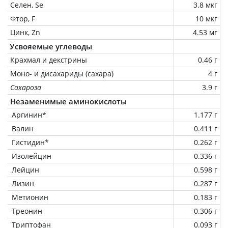
Селен, Se
3.8 мкг
Фтор, F
10 мкг
Цинк, Zn
4.53 мг
Усвояемые углеводы
Крахмал и декстрины
0.46 г
Моно- и дисахариды (сахара)
4 г
Сахароза
3.9 г
Незаменимые аминокислоты
Аргинин*
1.177 г
Валин
0.411 г
Гистидин*
0.262 г
Изолейцин
0.336 г
Лейцин
0.598 г
Лизин
0.287 г
Метионин
0.183 г
Треонин
0.306 г
Триптофан
0.093 г