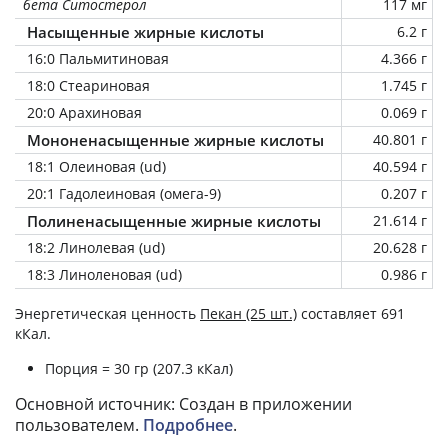
бета Ситостерол
117 мг
Насыщенные жирные кислоты
6.2 г
16:0 Пальмитиновая
4.366 г
18:0 Стеариновая
1.745 г
20:0 Арахиновая
0.069 г
Мононенасыщенные жирные кислоты
40.801 г
18:1 Олеиновая (ud)
40.594 г
20:1 Гадолеиновая (омега-9)
0.207 г
Полиненасыщенные жирные кислоты
21.614 г
18:2 Линолевая (ud)
20.628 г
18:3 Линоленовая (ud)
0.986 г
Энергетическая ценность
Пекан (25 шт.)
составляет 691
кКал.
Порция = 30 гр (207.3 кКал)
Основной источник: Создан в приложении
пользователем.
Подробнее
.