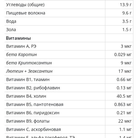
Углеводы (общие)
13.9 г
Пищевые волокна
9.6 г
Вода
3.5 г
Зола
1.5 г
Витамины
Витамин А, РЭ
3 мкг
бета Каротин
0.029 мг
бета Криптоксантин
9 мкг
Лютеин + Зеаксантин
17 мкг
Витамин В1, тиамин
0.66 мг
Витамин В2, рибофлавин
0.13 мг
Витамин В4, холин
40.5 мг
Витамин В5, пантотеновая
0.863 мг
Витамин В6, пиридоксин
0.21 мг
Витамин В9, фолаты
22 мкг
Витамин C, аскорбиновая
1.1 мг
Витамин Е, альфа токоферол, ТЭ
1.4 мг