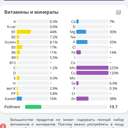
Витамины и минералы
A
0.3%
Ca
7%
b-car
0.6%
Si
~
В1
44%
Mg
30%
B2
7.2%
Na
~
Холин
8.1%
P
35%
B5
17%
Cl
~
B6
11%
Fe
14%
B9
5.5%
I
~
B12
~
Co
~
C
1.2%
Mn
225%
D
~
Cu
120%
E
9.3%
Mo
~
H
~
Se
6.9%
вит.К
2.9%
F
0.3%
PP
5.8%
Cr
~
Калий
16%
Zn
38%
Рейтинг
19.7
Большинство продуктов не может содержать полный набор
витаминов и минералов. Поэтому важно употреблять в пищу