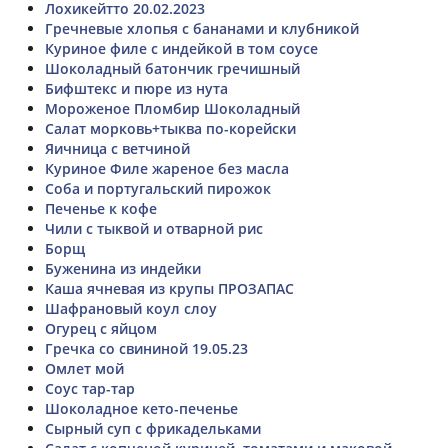
Лохикейтто 20.02.2023
Гречневые хлопья с бананами и клубникой
Куриное филе с индейкой в том соусе
Шоколадный батончик гречишный
Бифштекс и пюре из нута
Мороженое Пломбир Шоколадный
Салат морковь+тыква по-корейски
Яичница с ветчиной
Куриное Филе жареное без масла
Соба и португальский пирожок
Печенье к кофе
Чили с тыквой и отварной рис
Борщ
Буженина из индейки
Каша ячневая из крупы ПРОЗАПАС
Шафрановый коул слоу
Огурец с яйцом
Гречка со свининой 19.05.23
Омлет мой
Соус тар-тар
Шоколадное кето-печенье
Сырный суп с фрикадельками