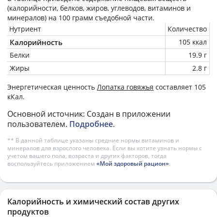
(калорийности, белков, жиров, углеводов, витаминов и
минералов) на
100 грамм
съедобной части.
Нутриент
Количество
Калорийность
105 ккал
Белки
19.9 г
Жиры
2.8 г
Энергетическая ценность
Лопатка говяжья
составляет 105
кКал.
Основной источник: Создан в приложении
пользователем.
Подробнее
.
** В данной таблице указаны средние нормы витаминов и
минералов для взрослого человека. Если вы хотите узнать нормы с
учетом вашего пола, возраста и других факторов, тогда
воспользуйтесь приложением
«Мой здоровый рацион»
.
Калорийность и химический состав других
продуктов