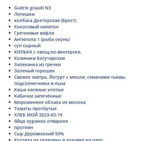
Gudrie graudi N3
Лепешки
колбаса Докторская (Брест)
Кокосовый напиток
Гречневые вафли
Антилопа 1 (рыба окунь)
суп сырный
КИЛЬКА с овощ.по-венгерски.
Козинаки Богучарские
Запеканка из гречки
Зеленый горошек
Свежее завтра. Йогурт с мюсли, семенами тыквы,
подсолнечника и льна
Каша овсяные хлопья
Кабачки запечённые
Мороженное облака из молока
Томаты протëртые
ХЛЕБ МОЙ 2023-03-19
Яйцо куриное отварное
протеин
Сыр Деревенский 50%
Котлета из телятины в духовке на пару