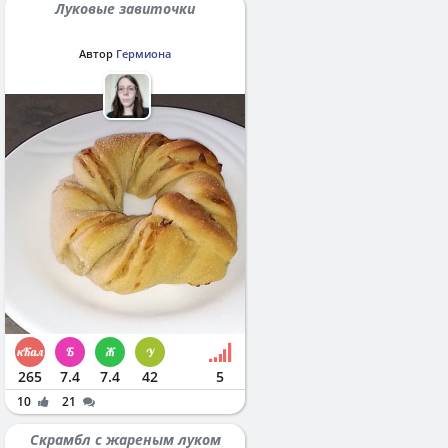
Луковые завиточки
Автор
Гермиона
265
7.4
7.4
42
5
10
21
Скрамбл с жареным луком