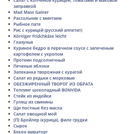
Салат с копченой курицей, томатами и маковой
заправкой
Mad Mass Gainer
Рассольник с минтаем
Рыбное пате
Рис с курицей (русский аппетит)
Körniger Fridchkäse leicht
Глазунья
Куриное бедро в перечном соусе с запеченым
картофелем с укропом
Протеин подсолнечный
Печеные яблоки
Запеканка творожная с курагой
Салат из редьки с морковью
ОБЕЗЖИРЕННЫЙ ТВОРОГ ИЗ ОБРАТА
Топпинг шоколадный BONVIDA
Стейк из индейки
Гуляш из свинины
Щи постные без масла
Салат овощной мой
[П] Бройлер (курица), филе грудки
Сырок
Бекон мираторг