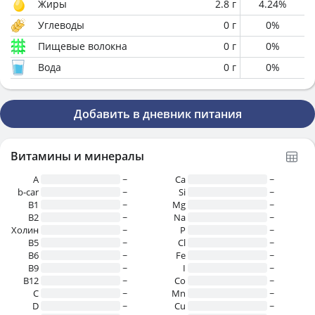
Жиры
2.8
г
4.24
%
Углеводы
0
г
0
%
Пищевые волокна
0
г
0
%
Вода
0
г
0
%
Добавить в дневник питания
Витамины и минералы
A
~
Ca
~
b-car
~
Si
~
В1
~
Mg
~
B2
~
Na
~
Холин
~
P
~
B5
~
Cl
~
B6
~
Fe
~
B9
~
I
~
B12
~
Co
~
C
~
Mn
~
D
~
Cu
~