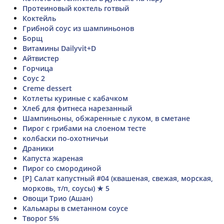
Протеиновый коктель готвый
Коктейль
Грибной соус из шампиньонов
Борщ
Витамины Dailyvit+D
Айтвистер
Горчица
Соус 2
Creme dessert
Котлеты куриные с кабачком
Хлеб для фитнеса нарезанный
Шампиньоны, обжаренные с луком, в сметане
Пирог с грибами на слоеном тесте
колбаски по-охотничьи
Драники
Капуста жареная
Пирог со смородиной
[Р] Салат капустный #04 (квашеная, свежая, морская,
морковь, т/п, соусы) ★ 5
Овощи Трио (Ашан)
Кальмары в сметанном соусе
Творог 5%