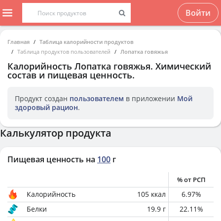
Войти
Главная
Таблица калорийности продуктов
Таблица продуктов пользователей
Лопатка говяжья
Калорийность
Лопатка говяжья
. Химический
состав и пищевая ценность.
Продукт создан
пользователем
в приложении
Мой
здоровый рацион
.
Калькулятор продукта
Пищевая ценность на
100
г
% от РСП
Калорийность
105
ккал
6.97
%
Белки
19.9
г
22.11
%