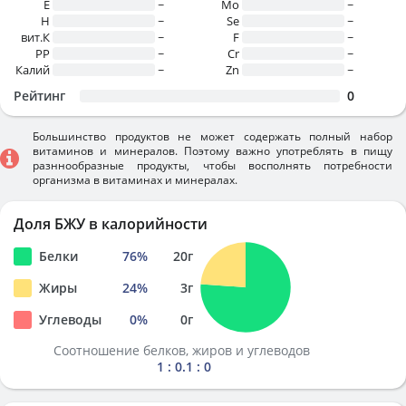
E
~
Mo
~
H
~
Se
~
вит.К
~
F
~
PP
~
Cr
~
Калий
~
Zn
~
Рейтинг
0
Большинство продуктов не может содержать полный набор
витаминов и минералов. Поэтому важно употреблять в пищу
разннообразные продукты, чтобы восполнять потребности
организма в витаминах и минералах.
Доля БЖУ в калорийности
Белки
76
%
20
г
Жиры
24
%
3
г
Углеводы
0
%
0
г
Соотношение белков, жиров и углеводов
1 : 0.1 : 0