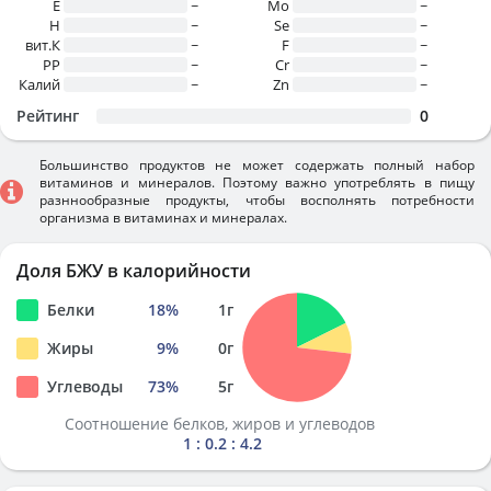
E
~
Mo
~
H
~
Se
~
вит.К
~
F
~
PP
~
Cr
~
Калий
~
Zn
~
Рейтинг
0
Большинство продуктов не может содержать полный набор
витаминов и минералов. Поэтому важно употреблять в пищу
разннообразные продукты, чтобы восполнять потребности
организма в витаминах и минералах.
Доля БЖУ в калорийности
Белки
18
%
1
г
Жиры
9
%
0
г
Углеводы
73
%
5
г
Соотношение белков, жиров и углеводов
1 : 0.2 : 4.2