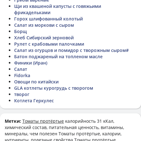
Щи из квашеной капусты с говяжьими
фрикадельками
Горох шлифованный колотый
Салат из моркови с сыром
Борщ
Хлеб Сибирский зерновой
Рулет с крабовыми палочками
Салат из огурцов и помидор с творожным сыром#
Батон поджареный на топленом масле
Финики (Иран)
Салат
Fidorka
Овощи по китайски
GLA котлеты курогрудь с творогом
творог
Котлета Геркулес
Метки:
Томаты протëртые
калорийность 31 кКал,
химический состав, питательная ценность, витамины,
минералы, чем полезен Томаты протëртые, калории,
нутриенты, полезные свойства Томаты протëртые