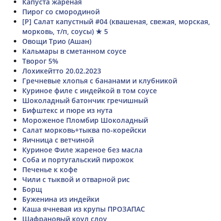
Капуста жареная
Пирог со смородиной
[Р] Салат капустный #04 (квашеная, свежая, морская,
морковь, т/п, соусы) ★ 5
Овощи Трио (Ашан)
Кальмары в сметанном соусе
Творог 5%
Лохикейтто 20.02.2023
Гречневые хлопья с бананами и клубникой
Куриное филе с индейкой в том соусе
Шоколадный батончик гречишный
Бифштекс и пюре из нута
Мороженое Пломбир Шоколадный
Салат морковь+тыква по-корейски
Яичница с ветчиной
Куриное Филе жареное без масла
Соба и португальский пирожок
Печенье к кофе
Чили с тыквой и отварной рис
Борщ
Буженина из индейки
Каша ячневая из крупы ПРОЗАПАС
Шафрановый коул слоу