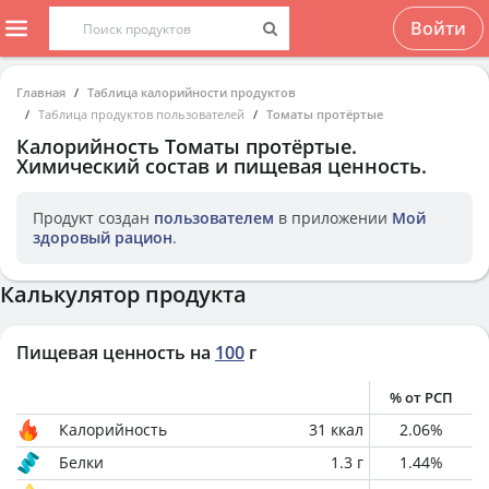
Войти
Главная
Таблица калорийности продуктов
Таблица продуктов пользователей
Томаты протëртые
Калорийность
Томаты протëртые
.
Химический состав и пищевая ценность.
Продукт создан
пользователем
в приложении
Мой
здоровый рацион
.
Калькулятор продукта
Пищевая ценность на
100
г
% от РСП
Калорийность
31
ккал
2.06
%
Белки
1.3
г
1.44
%