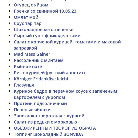
Огурец с яйцом
Гречка со свининой 19.05.23
Омлет мой
Соус тар-тар
Шоколадное кето-печенье
Сырный суп с фрикадельками
Салат с копченой курицей, томатами и маковой
заправкой
Mad Mass Gainer
Рассольник с минтаем
Рыбное пате
Рис с курицей (русский аппетит)
Körniger Fridchkäse leicht
Глазунья
Куриное бедро в перечном соусе с запеченым
картофелем с укропом
Протеин подсолнечный
Печеные яблоки
Запеканка творожная с курагой
Салат из редьки с морковью
ОБЕЗЖИРЕННЫЙ ТВОРОГ ИЗ ОБРАТА
Топпинг шоколадный BONVIDA