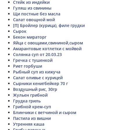
Стейк из индейки
Гуляш из свинины
Щи постные без масла
Салат овощной мой
[П] Бройлер (курица), филе грудки
Сырок
Бекон мираторг
Яйца с овощами,свининой,сыром
Амарантовые котлетки с мойвой
Солянка суп от 20.03.23
Гречка с тушенкой
Риет горбуши
Рыбный суп из кижуча
Салат оливье с курицей
Сырники кенигбейкер 70 г
Воздушный рис, 30гр
Жульен грибной
Грудка гриль
Грибной крем-суп
Блинчики с ветчиной и сыром
Пастила из вишни
Утренняя каша
Грибы вареные