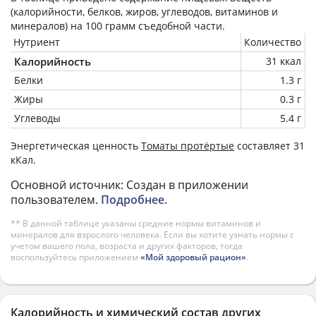
(калорийности, белков, жиров, углеводов, витаминов и
минералов) на
100 грамм
съедобной части.
Нутриент
Количество
Калорийность
31 ккал
Белки
1.3 г
Жиры
0.3 г
Углеводы
5.4 г
Энергетическая ценность
Томаты протëртые
составляет 31
кКал.
Основной источник: Создан в приложении
пользователем.
Подробнее
.
** В данной таблице указаны средние нормы витаминов и
минералов для взрослого человека. Если вы хотите узнать нормы с
учетом вашего пола, возраста и других факторов, тогда
воспользуйтесь приложением
«Мой здоровый рацион»
.
Калорийность и химический состав других