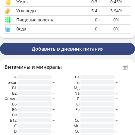
Жиры
0.3
г
0.45
%
Углеводы
5.4
г
3.94
%
Пищевые волокна
0
г
0
%
Вода
0
г
0
%
Добавить в дневник питания
Витамины и минералы
A
~
Ca
~
b-car
~
Si
~
В1
~
Mg
~
B2
~
Na
~
Холин
~
P
~
B5
~
Cl
~
B6
~
Fe
~
B9
~
I
~
B12
~
Co
~
C
~
Mn
~
D
~
Cu
~