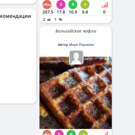
207.5
17.8
10.9
9.8
0
екомендации
2
1
Бельгийские вафли
Автор
Море Перемен