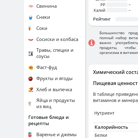
PP
~
Свинина
Калий
~
Снеки
Рейтинг
Соки
Большинство прод
полный набор вита
Сосиски и колбаса
важно употребля
продукты, чтобы
Травы, специи и
организма в витами
соусы
Фаст-фуд
Химический сост
Фрукты и ягоды
Пищевая ценност
Хлеб и выпечка
В таблице приведено
Яйца и продукты
витаминов и минера
из яиц
Нутриент
Готовые блюда и
рецепты
Калорийность
Варенье и джемы
Белки