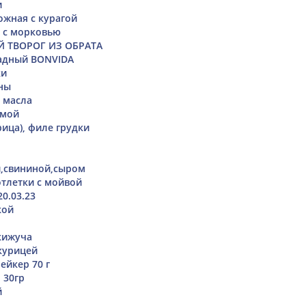
и
ожная с курагой
и с морковью
 ТВОРОГ ИЗ ОБРАТА
адный BONVIDA
ки
ны
 масла
 мой
рица), филе грудки
и,свининой,сыром
тлетки с мойвой
20.03.23
кой
кижуча
 курицей
ейкер 70 г
 30гр
й