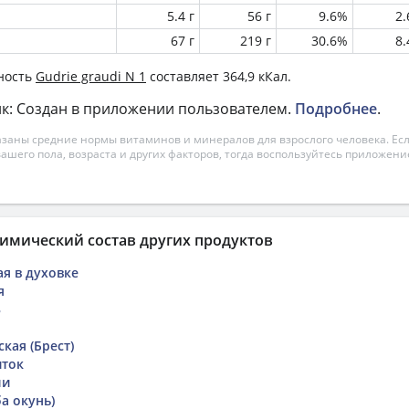
5.4 г
56 г
9.6%
2
67 г
219 г
30.6%
8
ность
Gudrie graudi N 1
составляет 364,9 кКал.
к: Создан в приложении пользователем.
Подробнее
.
азаны средние нормы витаминов и минералов для взрослого человека. Есл
вашего пола, возраста и других факторов, тогда воспользуйтесь приложен
имический состав других продуктов
ая в духовке
я
3
кая (Брест)
иток
ли
а окунь)