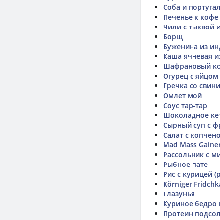
Соба и португа
Печенье к кофе
Чили с тыквой 
Борщ
Буженина из ин
Каша ячневая 
Шафрановый ко
Огурец с яйцом
Гречка со свини
Омлет мой
Соус тар-тар
Шоколадное ке
Сырный суп с 
Салат с копчен
Mad Mass Gaine
Рассольник с м
Рыбное пате
Рис с курицей (
Körniger Fridchk
Глазунья
Куриное бедро 
Протеин подсо