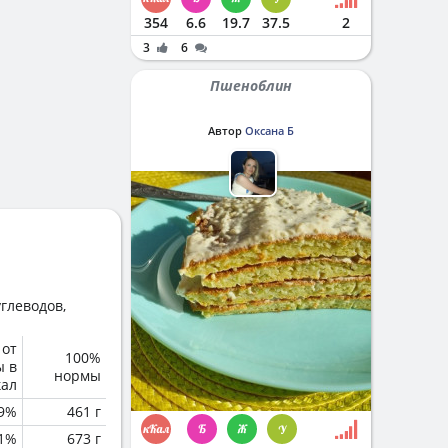
354
6.6
19.7
37.5
2
3
6
Пшеноблин
Автор
Оксана Б
глеводов,
 от
100%
ы в
нормы
кал
.9%
461 г
.1%
673 г