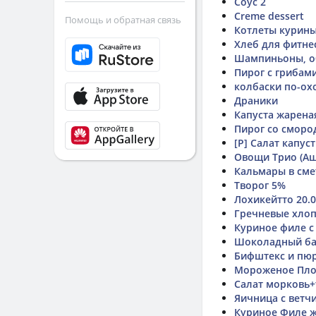
Соус 2
Creme dessert
Помощь и обратная связь
Котлеты курины
Хлеб для фитне
Шампиньоны, об
Пирог с грибами
колбаски по-ох
Драники
Капуста жарена
Пирог со сморо
[Р] Салат капус
Овощи Трио (Аш
Кальмары в сме
Творог 5%
Лохикейтто 20.0
Гречневые хлоп
Куриное филе с
Шоколадный ба
Бифштекс и пюр
Мороженое Пл
Салат морковь+
Яичница с ветч
Куриное Филе ж