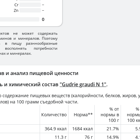
Cr
~
Zn
~
0
уктов не может содержать
минов и минералов. Поэтому
ть в пищу разннообразные
 восполнять потребности
нах и минералах.
ав и анализ пищевой ценности
ь и химический состав
"Gudrie graudi N 1"
.
 содержание пищевых веществ (калорийности, белков, жиров, у
лов) на
100 грамм
съедобной части.
% от
%
Количество
Норма**
нормы в
норм
100 г
100 к
364.9 ккал
1684 ккал
21.7%
5
11.3 г
76 г
14.9%
4