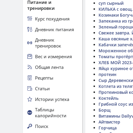
Питание и
суп сырный
тренировки
КИЛЬКА с овощ.
Козинаки Богуч
Курс похудения
Запеканка из г
Зеленый горош
Дневник питания
Свежее завтра.
Каша овсяные х
Дневник
Кабачки запеч
тренировок
Мороженное об
Вес и измерения
Томаты протëр
ХЛЕБ МОЙ 2023-
Общая лента
Яйцо куриное о
протеин
Рецепты
Сыр Деревенск
Котлета из теля
Статьи
Протеиновый ко
Коктейль
Истории успеха
Грибной соус и
Таблицы
Борщ
калорийности
Витамины Daily
Айтвистер
Поиск
Горчица