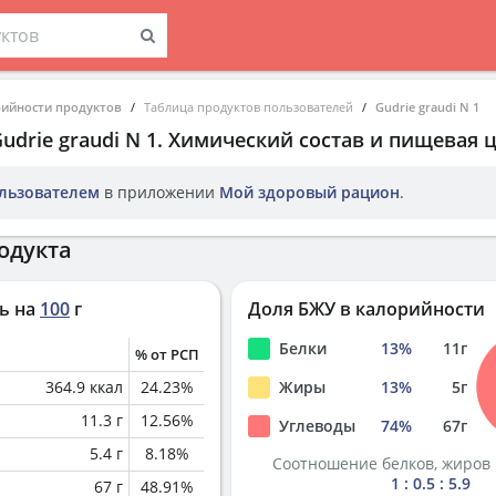
рийности продуктов
Таблица продуктов пользователей
Gudrie graudi N 1
udrie graudi N 1
. Химический состав и пищевая 
льзователем
в приложении
Мой здоровый рацион
.
одукта
ь на
100
г
Доля БЖУ в калорийности
Белки
13
%
11
г
% от РСП
364.9
ккал
24.23
%
Жиры
13
%
5
г
11.3
г
12.56
%
Углеводы
74
%
67
г
5.4
г
8.18
%
Соотношение белков, жиров 
1 : 0.5 : 5.9
67
г
48.91
%