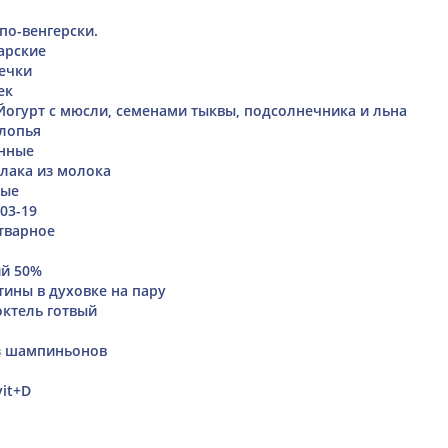
по-венгерски.
арские
речки
ек
 Йогурт с мюсли, семенами тыквы, подсолнечника и льна
лопья
ённые
лака из молока
тые
03-19
тварное
ий 50%
тины в духовке на пару
ктель готвый
з шампиньонов
vit+D