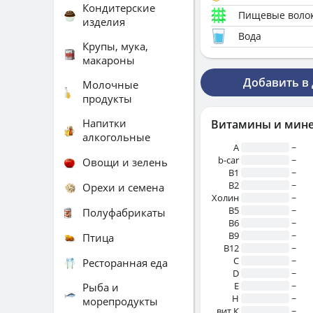
Кондитерские
Пищевые воло
изделия
Вода
Крупы, мука,
макароны
Добавить в
Молочные
продукты
Напитки
Витамины и мин
алкогольные
A
~
b-car
~
Овощи и зелень
В1
~
B2
~
Орехи и семена
Холин
~
B5
~
Полуфабрикаты
B6
~
B9
~
Птица
B12
~
C
~
Ресторанная еда
D
~
E
~
Рыба и
H
~
морепродукты
вит.К
~