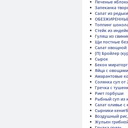
Печеные яблок
Запеканка твор
Салат из редьк
ОБЕЗЖИРЕННЫЙ
Топпинг шокол
Стейк из индей
Гуляш из свини
Щи постные без
Салат овощной
[П] Бройлер (ку
Сырок
Бекон мираторг
Яйца с овощам
Амарантовые ко
Солянка суп от 
Гречка с тушен
Риет горбуши
Рыбный суп из 
Салат оливье с
Сырники кенигб
Воздушный рис,
Жульен грибно
Грудка гриль