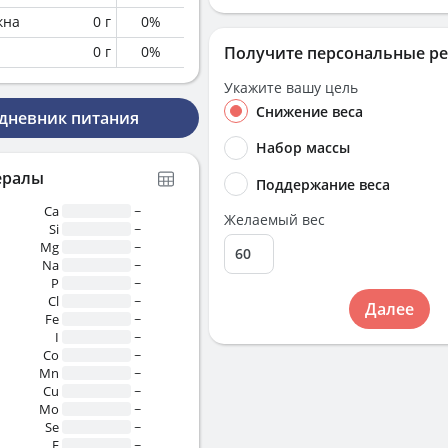
кна
0
г
0
%
0
г
0
%
Получите персональные р
Укажите вашу цель
Снижение веса
 дневник питания
Набор массы
ералы
Поддержание веса
Ca
~
Желаемый вес
Si
~
Mg
~
Na
~
P
~
Cl
~
Далее
Fe
~
I
~
Co
~
Mn
~
Cu
~
Mo
~
Se
~
F
~