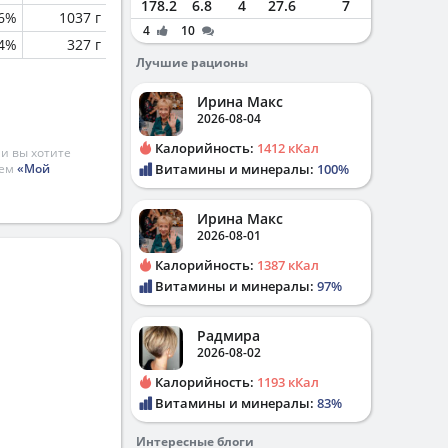
178.2
6.8
4
27.6
7
.6%
1037 г
4
10
.4%
327 г
Лучшие рационы
Ирина Макс
2026-08-04
Калорийность:
1412 кКал
и вы хотите
ием
«Мой
Витамины и минералы:
100%
Ирина Макс
2026-08-01
Калорийность:
1387 кКал
Витамины и минералы:
97%
Радмира
2026-08-02
Калорийность:
1193 кКал
Витамины и минералы:
83%
Интересные блоги