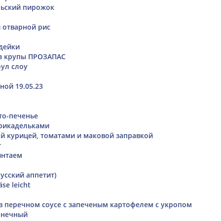
льский пирожок
и отварной рис
дейки
из крупы ПРОЗАПАС
ул слоу
ной 19.05.23
то-печенье
фрикадельками
ой курицей, томатами и маковой заправкой
r
интаем
русский аппетит)
äse leicht
в перечном соусе с запеченым картофелем с укропом
лнечный