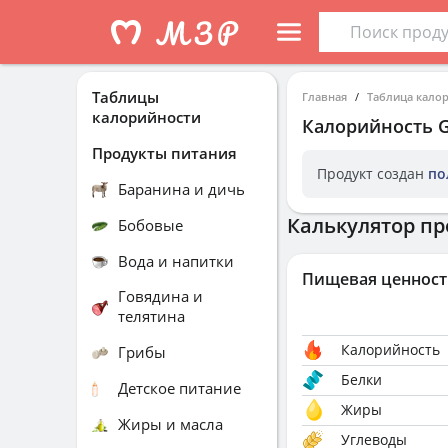
Таблицы
Главная
Таблица кало
калорийности
Калорийность
G
Продукты питания
Продукт создан
по
Баранина и дичь
Калькулятор пр
Бобовые
Вода и напитки
Пищевая ценност
Говядина и
телятина
Калорийность
Грибы
Белки
Детское питание
Жиры
Жиры и масла
Углеводы