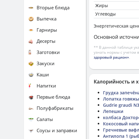
Жиры
Вторые блюда
Углеводы
Выпечка
Энергетическая цен
Гарниры
Основной источни
Десерты
** В данной таблице ук
Заготовки
узнать нормы с учетом 
здоровый рацион»
.
Закуски
Каши
Калорийность и х
Напитки
Грудка запечён
Первые блюда
Лопатка говяжь
Gudrie graudi N
Полуфабрикаты
Лепешки
колбаса Докторс
Салаты
Кокосовый нап
Гречневые ваф
Соусы и заправки
Антилопа 1 (рыб