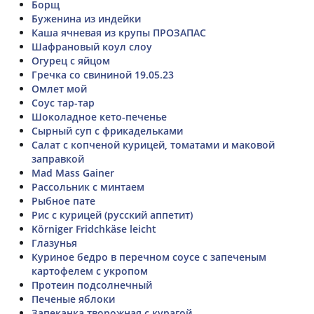
Борщ
Буженина из индейки
Каша ячневая из крупы ПРОЗАПАС
Шафрановый коул слоу
Огурец с яйцом
Гречка со свининой 19.05.23
Омлет мой
Соус тар-тар
Шоколадное кето-печенье
Сырный суп с фрикадельками
Салат с копченой курицей, томатами и маковой
заправкой
Mad Mass Gainer
Рассольник с минтаем
Рыбное пате
Рис с курицей (русский аппетит)
Körniger Fridchkäse leicht
Глазунья
Куриное бедро в перечном соусе с запеченым
картофелем с укропом
Протеин подсолнечный
Печеные яблоки
Запеканка творожная с курагой