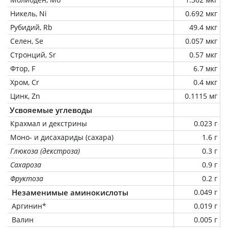
Никель, Ni
0.692 мкг
Рубидий, Rb
49.4 мкг
Селен, Se
0.057 мкг
Стронций, Sr
0.57 мкг
Фтор, F
6.7 мкг
Хром, Cr
0.4 мкг
Цинк, Zn
0.1115 мг
Усвояемые углеводы
Крахмал и декстрины
0.023 г
Моно- и дисахариды (сахара)
1.6 г
Глюкоза (декстроза)
0.3 г
Сахароза
0.9 г
Фруктоза
0.2 г
Незаменимые аминокислоты
0.049 г
Аргинин*
0.019 г
Валин
0.005 г