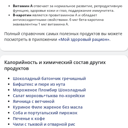
Витамин А
отвечает за нормальное развитие, репродуктивную
функцию, здоровье кожи и глаз, поддержание иммунитета.
В-каротин
является провитамином А и обладает
антиоксидантными свойствами. 6 мкг бета-каротина
эквивалентны 1 мкг витамина А.
Полный справочник самых полезных продуктов вы можете
посмотреть в приложении
«Мой здоровый рацион»
.
Калорийность и химический состав других
продуктов
Шоколадный батончик гречишный
Бифштекс и пюре из нута
Мороженое Пломбир Шоколадный
Салат морковь+тыква по-корейски
Яичница с ветчиной
Куриное Филе жареное без масла
Соба и португальский пирожок
Печенье к кофе
Чили с тыквой и отварной рис