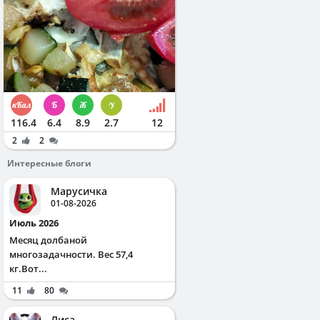
116.4
6.4
8.9
2.7
12
2
2
Интересные блоги
Марусичка
01-08-2026
Июль 2026
Месяц долбаной
многозадачности. Вес 57,4
кг.Вот...
11
80
Лиса