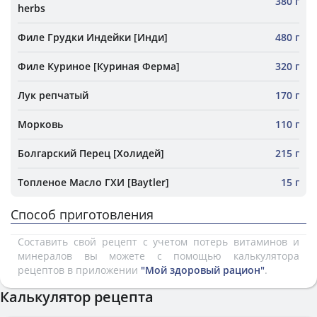
380 г
herbs
Филе Грудки Индейки [Инди]
480 г
Филе Куриное [Куриная Ферма]
320 г
Лук репчатый
170 г
Морковь
110 г
Болгарский Перец [Холидей]
215 г
Топленое Масло ГХИ [Baytler]
15 г
Способ приготовления
Составить свой рецепт с учетом потерь витаминов и
минералов вы можете с помощью калькулятора
рецептов в приложении
"Мой здоровый рацион"
.
Калькулятор рецепта