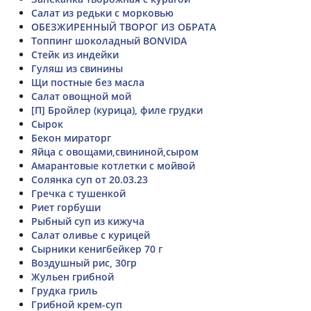
Салат из редьки с морковью
ОБЕЗЖИРЕННЫЙ ТВОРОГ ИЗ ОБРАТА
Топпинг шоколадный BONVIDA
Стейк из индейки
Гуляш из свинины
Щи постные без масла
Салат овощной мой
[П] Бройлер (курица), филе грудки
Сырок
Бекон мираторг
Яйца с овощами,свининой,сыром
Амарантовые котлетки с мойвой
Солянка суп от 20.03.23
Гречка с тушенкой
Риет горбуши
Рыбный суп из кижуча
Салат оливье с курицей
Сырники кенигбейкер 70 г
Воздушный рис, 30гр
Жульен грибной
Грудка гриль
Грибной крем-суп