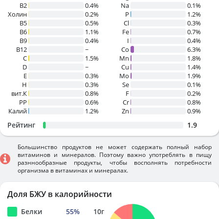
B2
0.4%
Na
0.1%
Холин
0.2%
P
1.2%
B5
0.5%
Cl
0.3%
B6
1.1%
Fe
0.7%
B9
0.4%
I
0.4%
B12
~
Co
6.3%
C
1.5%
Mn
1.8%
D
~
Cu
1.4%
E
0.3%
Mo
1.9%
H
0.3%
Se
0.1%
вит.К
0.8%
F
0.2%
PP
0.6%
Cr
0.8%
Калий
1.2%
Zn
0.9%
Рейтинг
1.9
Большинство продуктов не может содержать полный набор
витаминов и минералов. Поэтому важно употреблять в пищу
разннообразные продукты, чтобы восполнять потребности
организма в витаминах и минералах.
Доля БЖУ в калорийности
Белки
55
%
10
г