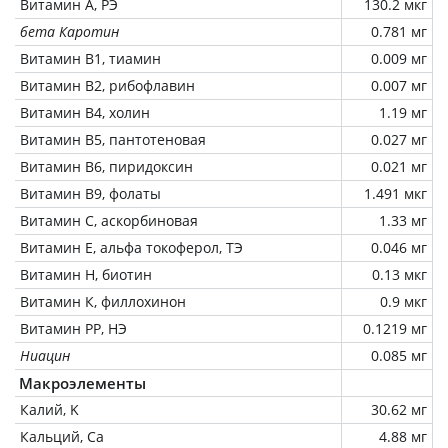
Витамин А, РЭ
130.2 мкг
бета Каротин
0.781 мг
Витамин В1, тиамин
0.009 мг
Витамин В2, рибофлавин
0.007 мг
Витамин В4, холин
1.19 мг
Витамин В5, пантотеновая
0.027 мг
Витамин В6, пиридоксин
0.021 мг
Витамин В9, фолаты
1.491 мкг
Витамин C, аскорбиновая
1.33 мг
Витамин Е, альфа токоферол, ТЭ
0.046 мг
Витамин Н, биотин
0.13 мкг
Витамин К, филлохинон
0.9 мкг
Витамин РР, НЭ
0.1219 мг
Ниацин
0.085 мг
Макроэлементы
Калий, K
30.62 мг
Кальций, Ca
4.88 мг