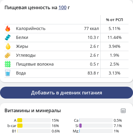
Пищевая ценность на
100
г
% от РСП
Калорийность
77
ккал
5.11
%
Белки
10.3
г
11.44
%
Жиры
2.6
г
3.94
%
Углеводы
2.6
г
1.9
%
Пищевые волокна
0.5
г
2.5
%
Вода
83.8
г
3.13
%
Добавить в дневник питания
Витамины и минералы
A
15%
Ca
0.5%
b-car
16%
Si
7.1%
В1
0.6%
Mg
1%