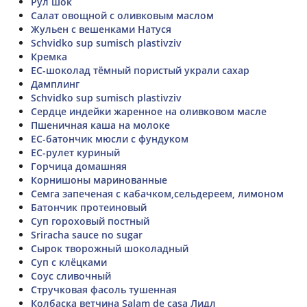
Рул шок
Салат овощной с оливковым маслом
Жульен с вешенками Натуся
Schvidko sup sumisch plastivziv
Кремка
ЕС-шоколад тёмный пористый украли сахар
Дамплинг
Schvidko sup sumisch plastivziv
Сердце индейки жаренное на оливковом масле
Пшеничная каша на молоке
ЕС-батончик мюсли с фундуком
ЕС-рулет куриный
Горчица домашняя
Корнишоны маринованные
Семга запеченая с кабачком,сельдереем, лимоном
Батончик протеиновый
Суп гороховый постный
Sriracha sauce no sugar
Сырок творожный шоколадный
Суп с клёцками
Соус сливочный
Стручковая фасоль тушенная
Колбаска ветчина Salam de casа Лидл