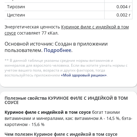
Тирозин
0.004 г
Цистеин
0.002 г
Энергетическая ценность
Куриное филе с индейкой в том
соусе
составляет 77 кКал.
Основной источник: Создан в приложении
пользователем.
Подробнее
.
** В данной таблице указаны средние нормы витаминов и
минералов для взрослого человека. Если вы хотите узнать нормы с
учетом вашего пола, возраста и других факторов, тогда
воспользуйтесь приложением
«Мой здоровый рацион»
.
Полезные свойства КУРИНОЕ ФИЛЕ С ИНДЕЙКОЙ В ТОМ
СОУСЕ
Куриное филе с индейкой в том соусе
богат такими
витаминами и минералами, как: витамином А - 14,5 %, бэта-
каротином - 15,6 %
Чем полезен Куриное филе с индейкой в том соусе