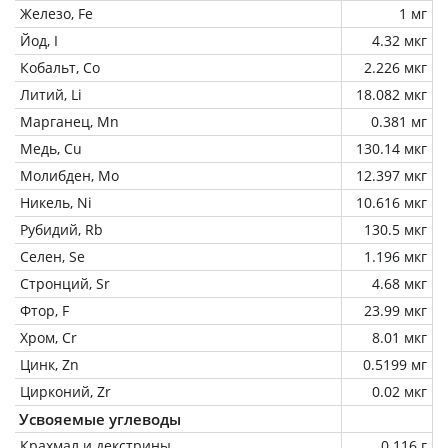
Железо, Fe
1 мг
Йод, I
4.32 мкг
Кобальт, Co
2.226 мкг
Литий, Li
18.082 мкг
Марганец, Mn
0.381 мг
Медь, Cu
130.14 мкг
Молибден, Mo
12.397 мкг
Никель, Ni
10.616 мкг
Рубидий, Rb
130.5 мкг
Селен, Se
1.196 мкг
Стронций, Sr
4.68 мкг
Фтор, F
23.99 мкг
Хром, Cr
8.01 мкг
Цинк, Zn
0.5199 мг
Цирконий, Zr
0.02 мкг
Усвояемые углеводы
Крахмал и декстрины
0.116 г