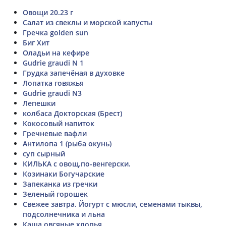
Овощи 20.23 г
Салат из свеклы и морской капусты
Гречка golden sun
Биг Хит
Оладьи на кефире
Gudrie graudi N 1
Грудка запечёная в духовке
Лопатка говяжья
Gudrie graudi N3
Лепешки
колбаса Докторская (Брест)
Кокосовый напиток
Гречневые вафли
Антилопа 1 (рыба окунь)
суп сырный
КИЛЬКА с овощ.по-венгерски.
Козинаки Богучарские
Запеканка из гречки
Зеленый горошек
Свежее завтра. Йогурт с мюсли, семенами тыквы,
подсолнечника и льна
Каша овсяные хлопья