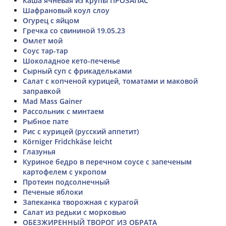
Каша ячневая из крупы ПРОЗАПАС
Шафрановый коул слоу
Огурец с яйцом
Гречка со свининой 19.05.23
Омлет мой
Соус тар-тар
Шоколадное кето-печенье
Сырный суп с фрикадельками
Салат с копченой курицей, томатами и маковой
заправкой
Mad Mass Gainer
Рассольник с минтаем
Рыбное пате
Рис с курицей (русский аппетит)
Körniger Fridchkäse leicht
Глазунья
Куриное бедро в перечном соусе с запеченым
картофелем с укропом
Протеин подсолнечный
Печеные яблоки
Запеканка творожная с курагой
Салат из редьки с морковью
ОБЕЗЖИРЕННЫЙ ТВОРОГ ИЗ ОБРАТА