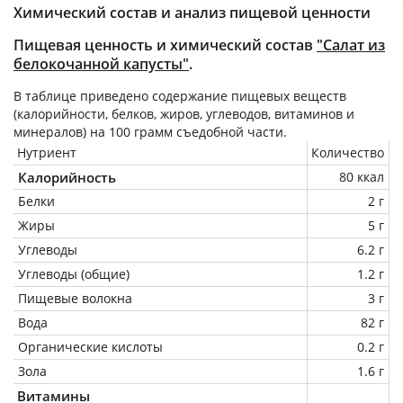
Химический состав и анализ пищевой ценности
Пищевая ценность и химический состав
"Салат из
белокочанной капусты"
.
В таблице приведено содержание пищевых веществ
(калорийности, белков, жиров, углеводов, витаминов и
минералов) на
100 грамм
съедобной части.
Нутриент
Количество
Калорийность
80 ккал
Белки
2 г
Жиры
5 г
Углеводы
6.2 г
Углеводы (общие)
1.2 г
Пищевые волокна
3 г
Вода
82 г
Органические кислоты
0.2 г
Зола
1.6 г
Витамины