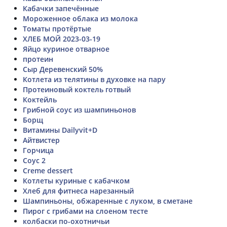
Кабачки запечённые
Мороженное облака из молока
Томаты протëртые
ХЛЕБ МОЙ 2023-03-19
Яйцо куриное отварное
протеин
Сыр Деревенский 50%
Котлета из телятины в духовке на пару
Протеиновый коктель готвый
Коктейль
Грибной соус из шампиньонов
Борщ
Витамины Dailyvit+D
Айтвистер
Горчица
Соус 2
Creme dessert
Котлеты куриные с кабачком
Хлеб для фитнеса нарезанный
Шампиньоны, обжаренные с луком, в сметане
Пирог с грибами на слоеном тесте
колбаски по-охотничьи