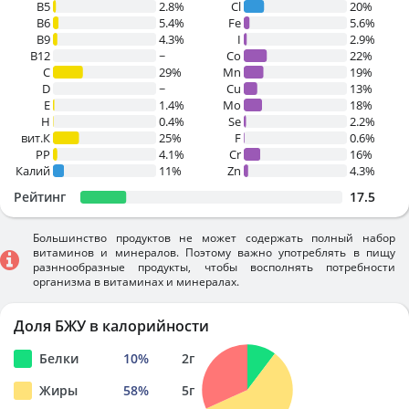
B5
2.8%
Cl
20%
B6
5.4%
Fe
5.6%
B9
4.3%
I
2.9%
B12
~
Co
22%
C
29%
Mn
19%
D
~
Cu
13%
E
1.4%
Mo
18%
H
0.4%
Se
2.2%
вит.К
25%
F
0.6%
PP
4.1%
Cr
16%
Калий
11%
Zn
4.3%
Рейтинг
17.5
Большинство продуктов не может содержать полный набор
витаминов и минералов. Поэтому важно употреблять в пищу
разннообразные продукты, чтобы восполнять потребности
организма в витаминах и минералах.
Доля БЖУ в калорийности
Белки
10
%
2
г
Жиры
58
%
5
г