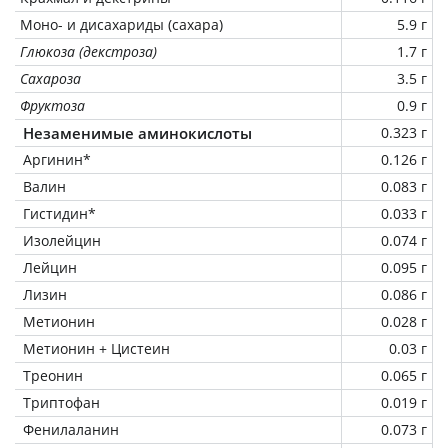
Моно- и дисахариды (сахара)
5.9 г
Глюкоза (декстроза)
1.7 г
Сахароза
3.5 г
Фруктоза
0.9 г
Незаменимые аминокислоты
0.323 г
Аргинин*
0.126 г
Валин
0.083 г
Гистидин*
0.033 г
Изолейцин
0.074 г
Лейцин
0.095 г
Лизин
0.086 г
Метионин
0.028 г
Метионин + Цистеин
0.03 г
Треонин
0.065 г
Триптофан
0.019 г
Фенилаланин
0.073 г