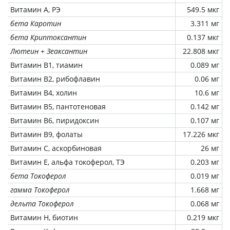
Витамин А, РЭ
549.5 мкг
бета Каротин
3.311 мг
бета Криптоксантин
0.137 мкг
Лютеин + Зеаксантин
22.808 мкг
Витамин В1, тиамин
0.089 мг
Витамин В2, рибофлавин
0.06 мг
Витамин В4, холин
10.6 мг
Витамин В5, пантотеновая
0.142 мг
Витамин В6, пиридоксин
0.107 мг
Витамин В9, фолаты
17.226 мкг
Витамин C, аскорбиновая
26 мг
Витамин Е, альфа токоферол, ТЭ
0.203 мг
бета Токоферол
0.019 мг
гамма Токоферол
1.668 мг
дельта Токоферол
0.068 мг
Витамин Н, биотин
0.219 мкг