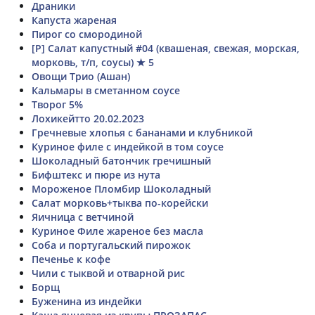
Драники
Капуста жареная
Пирог со смородиной
[Р] Салат капустный #04 (квашеная, свежая, морская,
морковь, т/п, соусы) ★ 5
Овощи Трио (Ашан)
Кальмары в сметанном соусе
Творог 5%
Лохикейтто 20.02.2023
Гречневые хлопья с бананами и клубникой
Куриное филе с индейкой в том соусе
Шоколадный батончик гречишный
Бифштекс и пюре из нута
Мороженое Пломбир Шоколадный
Салат морковь+тыква по-корейски
Яичница с ветчиной
Куриное Филе жареное без масла
Соба и португальский пирожок
Печенье к кофе
Чили с тыквой и отварной рис
Борщ
Буженина из индейки