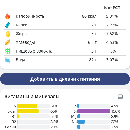
% от РСП
Калорийность
80
ккал
5.31
%
Белки
2
г
2.22
%
Жиры
5
г
7.58
%
Углеводы
6.2
г
4.53
%
Пищевые волокна
3
г
15
%
Вода
82
г
3.07
%
Добавить в дневник питания
Витамины и минералы
A
61%
Ca
4.5%
b-car
66%
Si
156%
В1
5.9%
Mg
8.9%
B2
3.3%
Na
22%
Холин
2.1%
P
7.5%