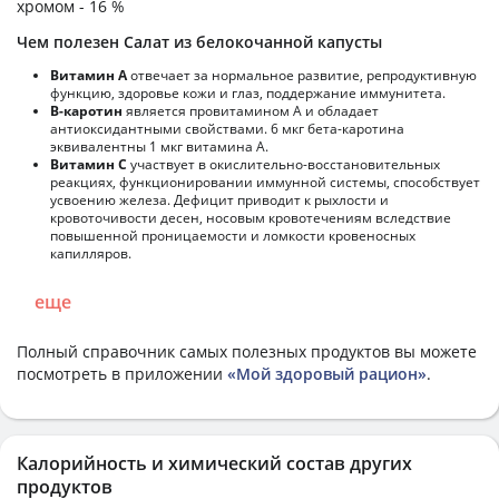
хромом - 16 %
Чем полезен Салат из белокочанной капусты
Витамин А
отвечает за нормальное развитие, репродуктивную
функцию, здоровье кожи и глаз, поддержание иммунитета.
В-каротин
является провитамином А и обладает
антиоксидантными свойствами. 6 мкг бета-каротина
эквивалентны 1 мкг витамина А.
Витамин С
участвует в окислительно-восстановительных
реакциях, функционировании иммунной системы, способствует
усвоению железа. Дефицит приводит к рыхлости и
кровоточивости десен, носовым кровотечениям вследствие
повышенной проницаемости и ломкости кровеносных
капилляров.
еще
Полный справочник самых полезных продуктов вы можете
посмотреть в приложении
«Мой здоровый рацион»
.
Калорийность и химический состав других
продуктов