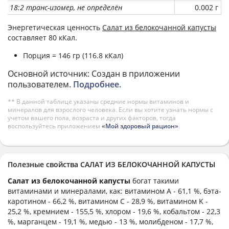
18:2 транс-изомер, не определён
0.002 г
Энергетическая ценность
Салат из белокочанной капусты
составляет 80 кКал.
Порция = 146 гр (116.8 кКал)
Основной источник: Создан в приложении
пользователем.
Подробнее
.
** В данной таблице указаны средние нормы витаминов и
минералов для взрослого человека. Если вы хотите узнать нормы с
учетом вашего пола, возраста и других факторов, тогда
воспользуйтесь приложением
«Мой здоровый рацион»
.
Полезные свойства САЛАТ ИЗ БЕЛОКОЧАННОЙ КАПУСТЫ
Салат из белокочанной капусты
богат такими
витаминами и минералами, как: витамином А - 61,1 %, бэта-
каротином - 66,2 %, витамином C - 28,9 %, витамином K -
25,2 %, кремнием - 155,5 %, хлором - 19,6 %, кобальтом - 22,3
%, марганцем - 19,1 %, медью - 13 %, молибденом - 17,7 %,