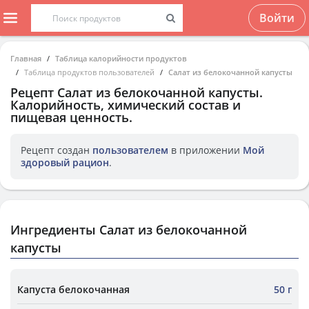
Войти
Главная
Таблица калорийности продуктов
Таблица продуктов пользователей
Салат из белокочанной капусты
Рецепт
Салат из белокочанной капусты
.
Калорийность, химический состав и
пищевая ценность.
Рецепт создан
пользователем
в приложении
Мой
здоровый рацион
.
Ингредиенты Салат из белокочанной
капусты
Капуста белокочанная
50 г