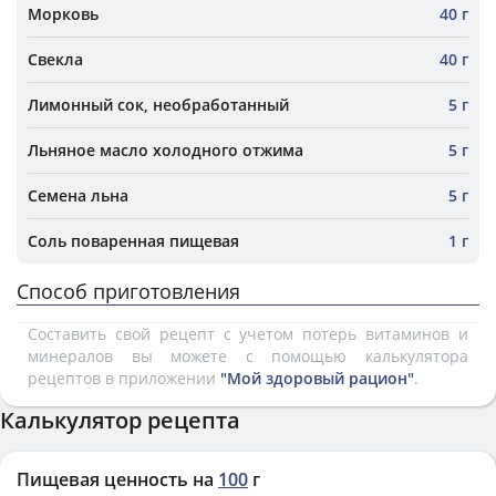
Морковь
40 г
Свекла
40 г
Лимонный сок, необработанный
5 г
Льняное масло холодного отжима
5 г
Семена льна
5 г
Соль поваренная пищевая
1 г
Способ приготовления
Составить свой рецепт с учетом потерь витаминов и
минералов вы можете с помощью калькулятора
рецептов в приложении
"Мой здоровый рацион"
.
Калькулятор рецепта
Пищевая ценность на
100
г