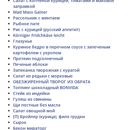
Салат с копченой курицей, томатами и маковой
заправкой
Mad Mass Gainer
Рассольник с минтаем
Рыбное пате
Рис с курицей (русский аппетит)
Körniger Fridchkäse leicht
Глазунья
Куриное бедро в перечном соусе с запеченым
картофелем с укропом
Протеин подсолнечный
Печеные яблоки
Запеканка творожная с курагой
Салат из редьки с морковью
ОБЕЗЖИРЕННЫЙ ТВОРОГ ИЗ ОБРАТА
Топпинг шоколадный BONVIDA
Стейк из индейки
Гуляш из свинины
Щи постные без масла
Салат овощной мой
[П] Бройлер (курица), филе грудки
Сырок
Бекон мираторг