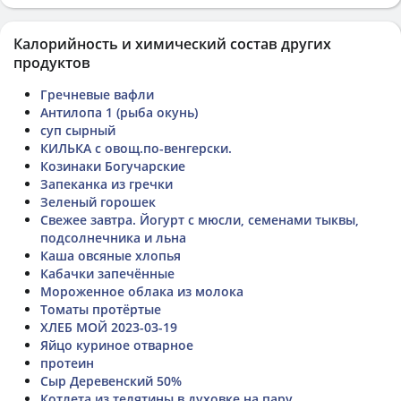
Калорийность и химический состав других
продуктов
Гречневые вафли
Антилопа 1 (рыба окунь)
суп сырный
КИЛЬКА с овощ.по-венгерски.
Козинаки Богучарские
Запеканка из гречки
Зеленый горошек
Свежее завтра. Йогурт с мюсли, семенами тыквы,
подсолнечника и льна
Каша овсяные хлопья
Кабачки запечённые
Мороженное облака из молока
Томаты протëртые
ХЛЕБ МОЙ 2023-03-19
Яйцо куриное отварное
протеин
Сыр Деревенский 50%
Котлета из телятины в духовке на пару