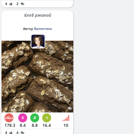
4
2
Хлеб ржаной
Автор
Валентина
178.3
8.4
8.8
16.4
10
4
4