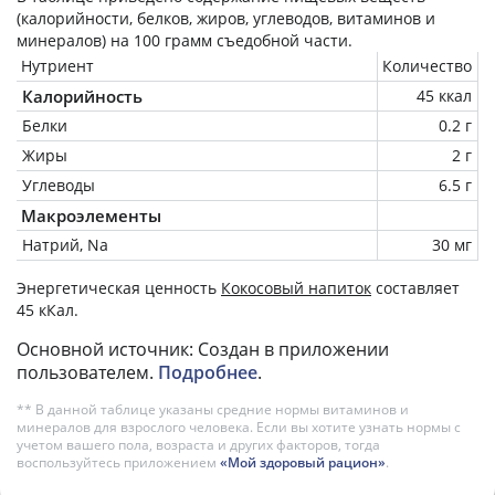
(калорийности, белков, жиров, углеводов, витаминов и
минералов) на
100 грамм
съедобной части.
Нутриент
Количество
Калорийность
45 ккал
Белки
0.2 г
Жиры
2 г
Углеводы
6.5 г
Макроэлементы
Натрий, Na
30 мг
Энергетическая ценность
Кокосовый напиток
составляет
45 кКал.
Основной источник: Создан в приложении
пользователем.
Подробнее
.
** В данной таблице указаны средние нормы витаминов и
минералов для взрослого человека. Если вы хотите узнать нормы с
учетом вашего пола, возраста и других факторов, тогда
воспользуйтесь приложением
«Мой здоровый рацион»
.