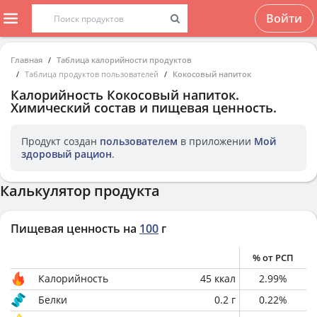
Войти
Главная
Таблица калорийности продуктов
Таблица продуктов пользователей
Кокосовый напиток
Калорийность
Кокосовый напиток
.
Химический состав и пищевая ценность.
Продукт создан
пользователем
в приложении
Мой
здоровый рацион
.
Калькулятор продукта
Пищевая ценность на
100
г
% от РСП
Калорийность
45
ккал
2.99
%
Белки
0.2
г
0.22
%