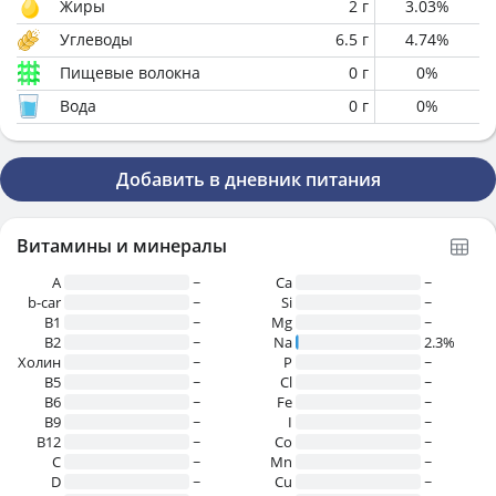
Жиры
2
г
3.03
%
Углеводы
6.5
г
4.74
%
Пищевые волокна
0
г
0
%
Вода
0
г
0
%
Добавить в дневник питания
Витамины и минералы
A
~
Ca
~
b-car
~
Si
~
В1
~
Mg
~
B2
~
Na
2.3%
Холин
~
P
~
B5
~
Cl
~
B6
~
Fe
~
B9
~
I
~
B12
~
Co
~
C
~
Mn
~
D
~
Cu
~