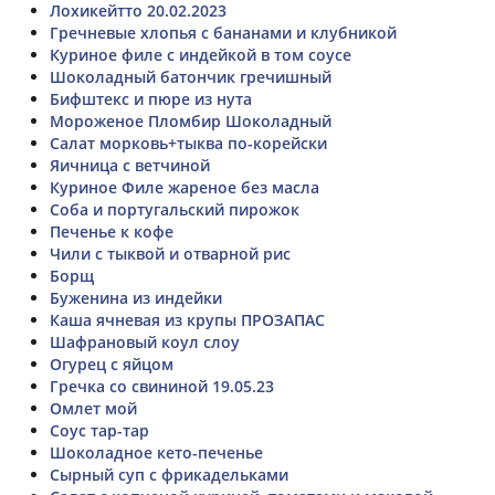
Лохикейтто 20.02.2023
Гречневые хлопья с бананами и клубникой
Куриное филе с индейкой в том соусе
Шоколадный батончик гречишный
Бифштекс и пюре из нута
Мороженое Пломбир Шоколадный
Салат морковь+тыква по-корейски
Яичница с ветчиной
Куриное Филе жареное без масла
Соба и португальский пирожок
Печенье к кофе
Чили с тыквой и отварной рис
Борщ
Буженина из индейки
Каша ячневая из крупы ПРОЗАПАС
Шафрановый коул слоу
Огурец с яйцом
Гречка со свининой 19.05.23
Омлет мой
Соус тар-тар
Шоколадное кето-печенье
Сырный суп с фрикадельками