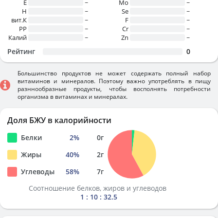
E
~
Mo
~
H
~
Se
~
вит.К
~
F
~
PP
~
Cr
~
Калий
~
Zn
~
Рейтинг
0
Большинство продуктов не может содержать полный набор
витаминов и минералов. Поэтому важно употреблять в пищу
разннообразные продукты, чтобы восполнять потребности
организма в витаминах и минералах.
Доля БЖУ в калорийности
Белки
2
%
0
г
Жиры
40
%
2
г
Углеводы
58
%
7
г
Соотношение белков, жиров и углеводов
1 : 10 : 32.5