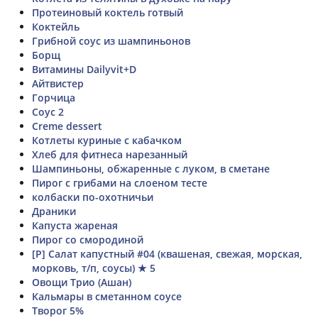
Протеиновый коктель готвый
Коктейль
Грибной соус из шампиньонов
Борщ
Витамины Dailyvit+D
Айтвистер
Горчица
Соус 2
Creme dessert
Котлеты куриные с кабачком
Хлеб для фитнеса нарезанный
Шампиньоны, обжаренные с луком, в сметане
Пирог с грибами на слоеном тесте
колбаски по-охотничьи
Драники
Капуста жареная
Пирог со смородиной
[Р] Салат капустный #04 (квашеная, свежая, морская,
морковь, т/п, соусы) ★ 5
Овощи Трио (Ашан)
Кальмары в сметанном соусе
Творог 5%