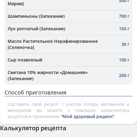
500 г
Марии]
Шампиньоны (Запекание)
700 г
Лук репчатый (Запекание)
150 г
Масло Растительное Нерафинированное
30 г
[Селяночка]
Сыр плавленый
100 г
Сметана 10% жирности «Домашняя»
200 г
(Запекание)
Способ приготовления
Составить свой рецепт с учетом потерь витаминов и
минералов вы можете с помощью калькулятора
рецептов в приложении
"Мой здоровый рацион"
.
Калькулятор рецепта