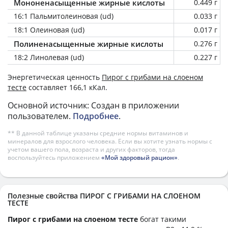
Мононенасыщенные жирные кислоты
0.449 г
16:1 Пальмитолеиновая (ud)
0.033 г
18:1 Олеиновая (ud)
0.017 г
Полиненасыщенные жирные кислоты
0.276 г
18:2 Линолевая (ud)
0.227 г
Энергетическая ценность
Пирог с грибами на слоеном
тесте
составляет 166,1 кКал.
Основной источник: Создан в приложении
пользователем.
Подробнее
.
** В данной таблице указаны средние нормы витаминов и
минералов для взрослого человека. Если вы хотите узнать нормы с
учетом вашего пола, возраста и других факторов, тогда
воспользуйтесь приложением
«Мой здоровый рацион»
.
Полезные свойства ПИРОГ С ГРИБАМИ НА СЛОЕНОМ
ТЕСТЕ
Пирог с грибами на слоеном тесте
богат такими