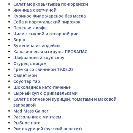
Салат морковь+тыква по-корейски
Яичница с ветчиной
Куриное Филе жареное без масла
Соба и португальский пирожок
Печенье к кофе
Чили с тыквой и отварной рис
Борщ
Буженина из индейки
Каша ячневая из крупы ПРОЗАПАС
Шафрановый коул слоу
Огурец с яйцом
Гречка со свининой 19.05.23
Омлет мой
Соус тар-тар
Шоколадное кето-печенье
Сырный суп с фрикадельками
Салат с копченой курицей, томатами и маковой
заправкой
Mad Mass Gainer
Рассольник с минтаем
Рыбное пате
Рис с курицей (русский аппетит)