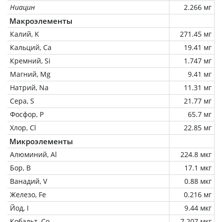
Ниацин
2.266 мг
Макроэлементы
Калий, K
271.45 мг
Кальций, Ca
19.41 мг
Кремний, Si
1.747 мг
Магний, Mg
9.41 мг
Натрий, Na
11.31 мг
Сера, S
21.77 мг
Фосфор, P
65.7 мг
Хлор, Cl
22.85 мг
Микроэлементы
Алюминий, Al
224.8 мкг
Бор, B
17.1 мкг
Ванадий, V
0.88 мкг
Железо, Fe
0.216 мг
Йод, I
9.44 мкг
Кобальт, Co
7.207 мкг