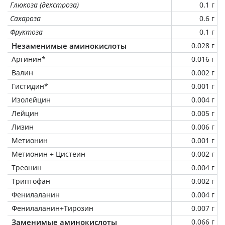
Глюкоза (декстроза)
0.1 г
Сахароза
0.6 г
Фруктоза
0.1 г
Незаменимые аминокислоты
0.028 г
Аргинин*
0.016 г
Валин
0.002 г
Гистидин*
0.001 г
Изолейцин
0.004 г
Лейцин
0.005 г
Лизин
0.006 г
Метионин
0.001 г
Метионин + Цистеин
0.002 г
Треонин
0.004 г
Триптофан
0.002 г
Фенилаланин
0.004 г
Фенилаланин+Тирозин
0.007 г
Заменимые аминокислоты
0.066 г