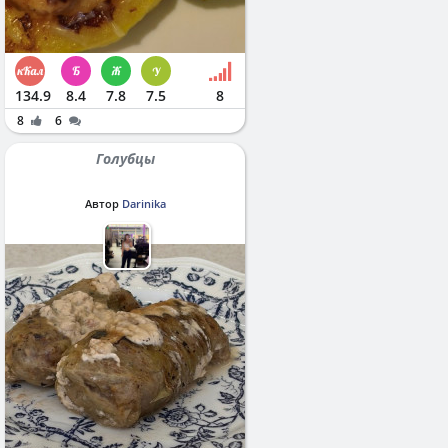
134.9
8.4
7.8
7.5
8
8
6
Голубцы
Автор
Darinika