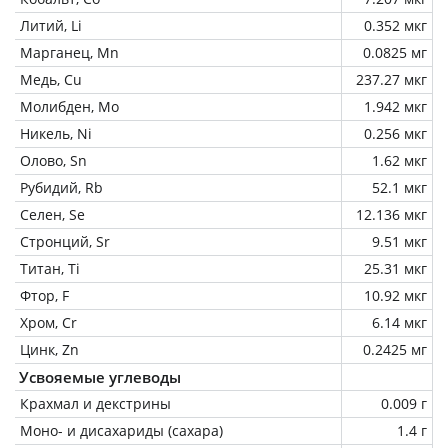
Литий, Li
0.352 мкг
Марганец, Mn
0.0825 мг
Медь, Cu
237.27 мкг
Молибден, Mo
1.942 мкг
Никель, Ni
0.256 мкг
Олово, Sn
1.62 мкг
Рубидий, Rb
52.1 мкг
Селен, Se
12.136 мкг
Стронций, Sr
9.51 мкг
Титан, Ti
25.31 мкг
Фтор, F
10.92 мкг
Хром, Cr
6.14 мкг
Цинк, Zn
0.2425 мг
Усвояемые углеводы
Крахмал и декстрины
0.009 г
Моно- и дисахариды (сахара)
1.4 г