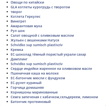
Овощи по китайски
GLA котлеты курогрудь с творогом
творог
Котлета Геркулес
Винегрет
Амарантовая мука
Рул шок
Салат овощной с оливковым маслом
Жульен с вешенками Натуся
Schvidko sup sumisch plastivziv
Кремка
ЕС-шоколад тёмный пористый украли сахар
Дамплинг
Schvidko sup sumisch plastivziv
Сердце индейки жаренное на оливковом масле
Пшеничная каша на молоке
ЕС-батончик мюсли с фундуком
ЕС-рулет куриный
Горчица домашняя
Корнишоны маринованные
Семга запеченая с кабачком,сельдереем, лимоном
Батончик протеиновый