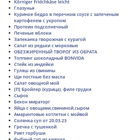
Körniger Fridchkäse leicht
Глазунья
Куриное бедро в перечном соусе с запеченым
картофелем с укропом
Протеин подсолнечный
Печеные яблоки
Запеканка творожная с курагой
Салат из редьки с морковью
ОБЕЗЖИРЕННЫЙ ТВОРОГ ИЗ ОБРАТА
Топпинг шоколадный BONVIDA
Стейк из индейки
Гуляш из свинины
Щи постные без масла
Салат овощной мой
[П] Бройлер (курица), филе грудки
Сырок
Бекон мираторг
Яйца с овощами,свининой,сыром
Амарантовые котлетки с мойвой
Солянка суп от 20.03.23
Гречка с тушенкой
Риет горбуши
Рыбный суп из кижуча