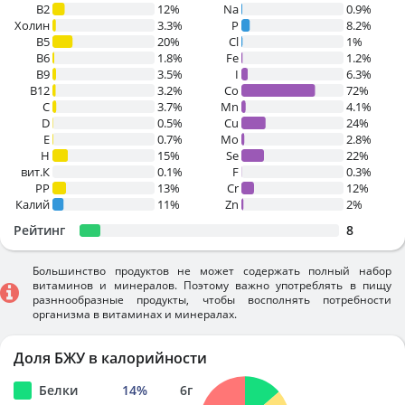
B2
12%
Na
0.9%
Холин
3.3%
P
8.2%
B5
20%
Cl
1%
B6
1.8%
Fe
1.2%
B9
3.5%
I
6.3%
B12
3.2%
Co
72%
C
3.7%
Mn
4.1%
D
0.5%
Cu
24%
E
0.7%
Mo
2.8%
H
15%
Se
22%
вит.К
0.1%
F
0.3%
PP
13%
Cr
12%
Калий
11%
Zn
2%
Рейтинг
8
Большинство продуктов не может содержать полный набор
витаминов и минералов. Поэтому важно употреблять в пищу
разннообразные продукты, чтобы восполнять потребности
организма в витаминах и минералах.
Доля БЖУ в калорийности
Белки
14
%
6
г