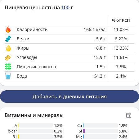
Пищевая ценность на
100
г
% от РСП
Калорийность
166.1
ккал
11.03
%
Белки
5.6
г
6.22
%
Жиры
8.8
г
13.33
%
Углеводы
15.9
г
11.61
%
Пищевые волокна
1.5
г
7.5
%
Вода
64.2
г
2.4
%
Добавить в дневник питания
Витамины и минералы
A
1.2%
Ca
1.9%
b-car
0.2%
Si
5.8%
В1
3.5%
Mg
2.4%