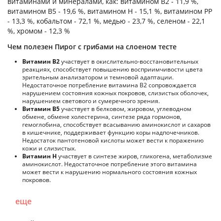
витаминами и минералами, как: витамином B2 - 11,9 %,
витамином B5 - 19,6 %, витамином H - 15,1 %, витамином PP
- 13,3 %, кобальтом - 72,1 %, медью - 23,7 %, селеном - 22,1
%, хромом - 12,3 %
Чем полезен Пирог с грибами на слоеном тесте
Витамин В2
участвует в окислительно-восстановительных
реакциях, способствует повышению восприимчивости цвета
зрительным анализатором и темновой адаптации.
Недостаточное потребление витамина В2 сопровождается
нарушением состояния кожных покровов, слизистых оболочек,
нарушением светового и сумеречного зрения.
Витамин В5
участвует в белковом, жировом, углеводном
обмене, обмене холестерина, синтезе ряда гормонов,
гемоглобина, способствует всасыванию аминокислот и сахаров
в кишечнике, поддерживает функцию коры надпочечников.
Недостаток пантотеновой кислоты может вести к поражению
кожи и слизистых.
Витамин Н
участвует в синтезе жиров, гликогена, метаболизме
аминокислот. Недостаточное потребление этого витамина
может вести к нарушению нормального состояния кожных
покровов.
еще