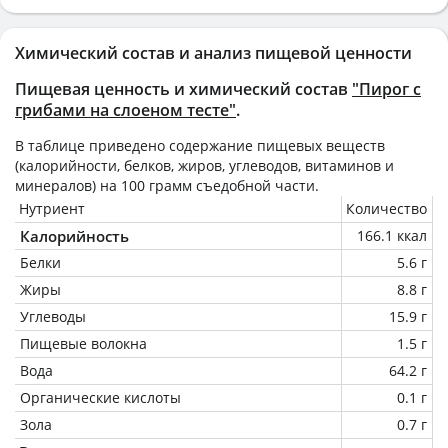
Химический состав и анализ пищевой ценности
Пищевая ценность и химический состав
"Пирог с
грибами на слоеном тесте"
.
В таблице приведено содержание пищевых веществ
(калорийности, белков, жиров, углеводов, витаминов и
минералов) на
100 грамм
съедобной части.
Нутриент
Количество
Калорийность
166.1 ккал
Белки
5.6 г
Жиры
8.8 г
Углеводы
15.9 г
Пищевые волокна
1.5 г
Вода
64.2 г
Органические кислоты
0.1 г
Зола
0.7 г