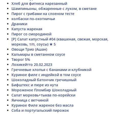
Хлеб для фитнеса нарезанный
Шампиньоны, обжаренные с луком, в сметане
Пирог с грибами на слоеном тесте
колбаски по-охотничьи
Драники
Капуста жареная
Пирог со смородиной
[Р] Салат капустный #04 (квашеная, свежая, морская,
морковь, т/п, соусы) ★ 5
Овощи Трио (Ашан)
Кальмары в сметанном соусе
Творог 5%
Лохикейтто 20.02.2023
Гречневые хлопья с бананами и клубникой
Куриное филе с индейкой в том соусе
Шоколадный батончик гречишный
Бифштекс и пюре из нута
Мороженое Пломбир Шоколадный
Салат морковь+тыква по-корейски
Яичница с ветчиной
Куриное Филе жареное без масла
Соба и португальский пирожок