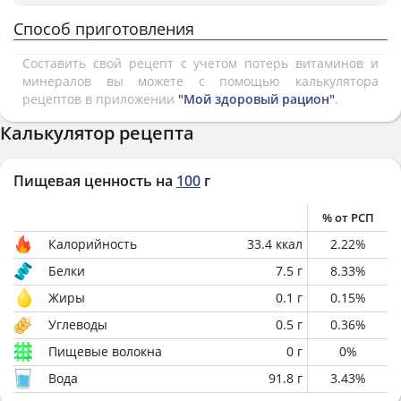
Способ приготовления
Составить свой рецепт с учетом потерь витаминов и
минералов вы можете с помощью калькулятора
рецептов в приложении
"Мой здоровый рацион"
.
Калькулятор рецепта
Пищевая ценность на
100
г
% от РСП
Калорийность
33.4
ккал
2.22
%
Белки
7.5
г
8.33
%
Жиры
0.1
г
0.15
%
Углеводы
0.5
г
0.36
%
Пищевые волокна
0
г
0
%
Вода
91.8
г
3.43
%