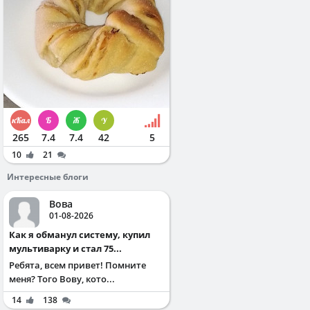
265
7.4
7.4
42
5
10
21
Интересные блоги
Вова
01-08-2026
Как я обманул систему, купил
мультиварку и стал 75...
Ребята, всем привет! Помните
меня? Того Вову, кото...
14
138