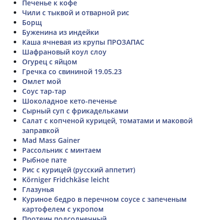
Печенье к кофе
Чили с тыквой и отварной рис
Борщ
Буженина из индейки
Каша ячневая из крупы ПРОЗАПАС
Шафрановый коул слоу
Огурец с яйцом
Гречка со свининой 19.05.23
Омлет мой
Соус тар-тар
Шоколадное кето-печенье
Сырный суп с фрикадельками
Салат с копченой курицей, томатами и маковой
заправкой
Mad Mass Gainer
Рассольник с минтаем
Рыбное пате
Рис с курицей (русский аппетит)
Körniger Fridchkäse leicht
Глазунья
Куриное бедро в перечном соусе с запеченым
картофелем с укропом
Протеин подсолнечный