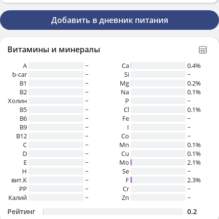
Добавить в дневник питания
Витамины и минералы
A
~
Ca
0.4%
b-car
~
Si
~
В1
~
Mg
0.2%
B2
~
Na
0.1%
Холин
~
P
~
B5
~
Cl
0.1%
B6
~
Fe
~
B9
~
I
~
B12
~
Co
~
C
~
Mn
0.1%
D
~
Cu
0.1%
E
~
Mo
2.1%
H
~
Se
~
вит.К
~
F
2.3%
PP
~
Cr
~
Калий
~
Zn
~
Рейтинг
0.2