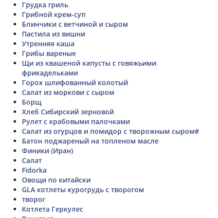
Грудка гриль
Грибной крем-суп
Блинчики с ветчиной и сыром
Пастила из вишни
Утренняя каша
Грибы вареные
Щи из квашеной капусты с говяжьими
фрикадельками
Горох шлифованный колотый
Салат из моркови с сыром
Борщ
Хлеб Сибирский зерновой
Рулет с крабовыми палочками
Салат из огурцов и помидор с творожным сыром#
Батон поджареный на топленом масле
Финики (Иран)
Салат
Fidorka
Овощи по китайски
GLA котлеты курогрудь с творогом
творог
Котлета Геркулес