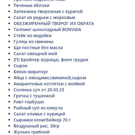
Печеные яблоки
Запеканка творожная с курагой
Салат из редьки с морковью
ОБЕЗЖИРЕННЫЙ ТВОРОГ ИЗ ОБРАТА
Топпинг шоколадный BONVIDA
Стейк из индейки
Гуляш из свинины
Щи постные без масла
Салат овощной мой
[П] Бройлер (курица), филе грудки
Сырок
Бекон мираторг
Яйца с овощами,свининой,сыром
Амарантовые котлетки с мойвой
Солянка суп от 20.03.23
Гречка с тушенкой
Риет горбуши
Рыбный суп из кижуча
Салат оливье с курицей
Сырники кенигбейкер 70 г
Воздушный рис, 30гр
Жульен грибной