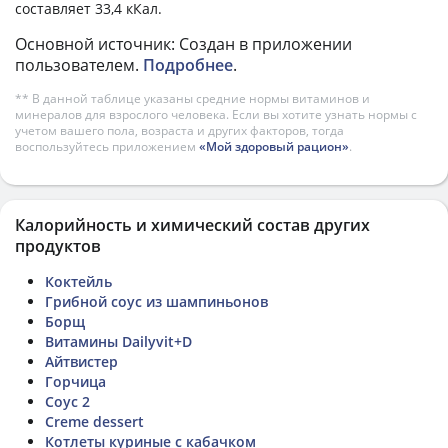
составляет 33,4 кКал.
Основной источник: Создан в приложении
пользователем.
Подробнее
.
** В данной таблице указаны средние нормы витаминов и
минералов для взрослого человека. Если вы хотите узнать нормы с
учетом вашего пола, возраста и других факторов, тогда
воспользуйтесь приложением
«Мой здоровый рацион»
.
Калорийность и химический состав других
продуктов
Коктейль
Грибной соус из шампиньонов
Борщ
Витамины Dailyvit+D
Айтвистер
Горчица
Соус 2
Creme dessert
Котлеты куриные с кабачком