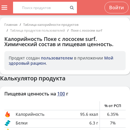
Войти
Главная
Таблица калорийности продуктов
Таблица продуктов пользователей
Поке с лососем surf
Калорийность
Поке с лососем surf
.
Химический состав и пищевая ценность.
Продукт создан
пользователем
в приложении
Мой
здоровый рацион
.
Калькулятор продукта
Пищевая ценность на
100
г
% от РСП
Калорийность
95.6
ккал
6.35
%
Белки
6.3
г
7
%