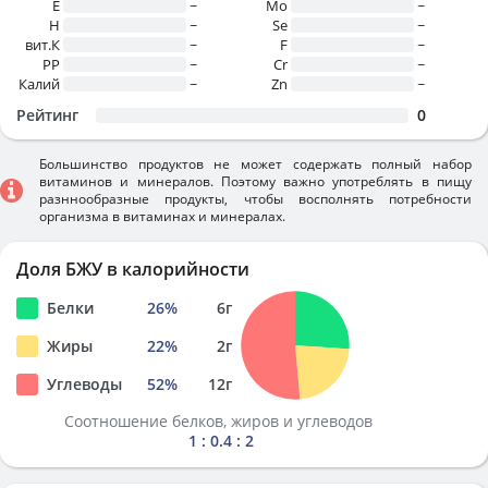
E
~
Mo
~
H
~
Se
~
вит.К
~
F
~
PP
~
Cr
~
Калий
~
Zn
~
Рейтинг
0
Большинство продуктов не может содержать полный набор
витаминов и минералов. Поэтому важно употреблять в пищу
разннообразные продукты, чтобы восполнять потребности
организма в витаминах и минералах.
Доля БЖУ в калорийности
Белки
26
%
6
г
Жиры
22
%
2
г
Углеводы
52
%
12
г
Соотношение белков, жиров и углеводов
1 : 0.4 : 2