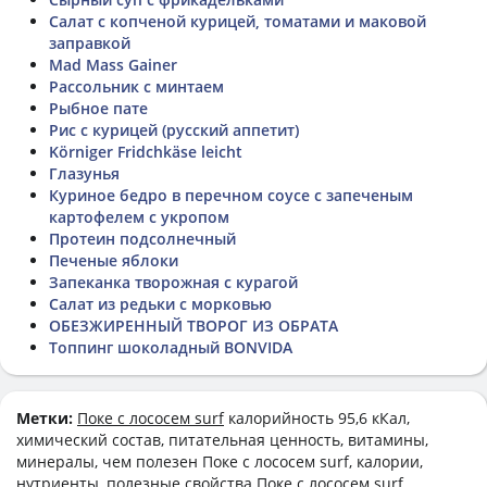
Салат с копченой курицей, томатами и маковой
заправкой
Mad Mass Gainer
Рассольник с минтаем
Рыбное пате
Рис с курицей (русский аппетит)
Körniger Fridchkäse leicht
Глазунья
Куриное бедро в перечном соусе с запеченым
картофелем с укропом
Протеин подсолнечный
Печеные яблоки
Запеканка творожная с курагой
Салат из редьки с морковью
ОБЕЗЖИРЕННЫЙ ТВОРОГ ИЗ ОБРАТА
Топпинг шоколадный BONVIDA
Метки:
Поке с лососем surf
калорийность 95,6 кКал,
химический состав, питательная ценность, витамины,
минералы, чем полезен Поке с лососем surf, калории,
нутриенты, полезные свойства Поке с лососем surf