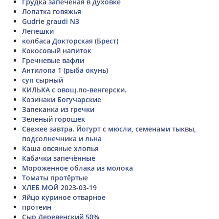
Грудка запечёная в духовке
Лопатка говяжья
Gudrie graudi N3
Лепешки
колбаса Докторская (Брест)
Кокосовый напиток
Гречневые вафли
Антилопа 1 (рыба окунь)
суп сырный
КИЛЬКА с овощ.по-венгерски.
Козинаки Богучарские
Запеканка из гречки
Зеленый горошек
Свежее завтра. Йогурт с мюсли, семенами тыквы,
подсолнечника и льна
Каша овсяные хлопья
Кабачки запечённые
Мороженное облака из молока
Томаты протëртые
ХЛЕБ МОЙ 2023-03-19
Яйцо куриное отварное
протеин
Сыр Деревенский 50%