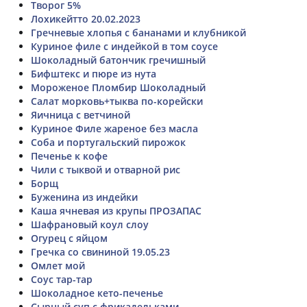
Творог 5%
Лохикейтто 20.02.2023
Гречневые хлопья с бананами и клубникой
Куриное филе с индейкой в том соусе
Шоколадный батончик гречишный
Бифштекс и пюре из нута
Мороженое Пломбир Шоколадный
Салат морковь+тыква по-корейски
Яичница с ветчиной
Куриное Филе жареное без масла
Соба и португальский пирожок
Печенье к кофе
Чили с тыквой и отварной рис
Борщ
Буженина из индейки
Каша ячневая из крупы ПРОЗАПАС
Шафрановый коул слоу
Огурец с яйцом
Гречка со свининой 19.05.23
Омлет мой
Соус тар-тар
Шоколадное кето-печенье
Сырный суп с фрикадельками