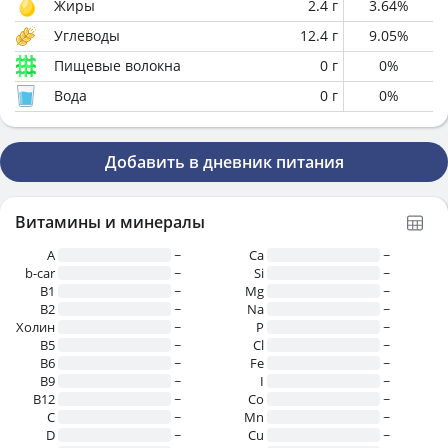
Жиры
2.4
г
3.64
%
Углеводы
12.4
г
9.05
%
Пищевые волокна
0
г
0
%
Вода
0
г
0
%
Добавить в дневник питания
Витамины и минералы
A
~
Ca
~
b-car
~
Si
~
В1
~
Mg
~
B2
~
Na
~
Холин
~
P
~
B5
~
Cl
~
B6
~
Fe
~
B9
~
I
~
B12
~
Co
~
C
~
Mn
~
D
~
Cu
~