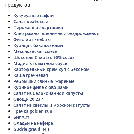
продуктов
Кукурузные вафли
Салат крабовый
Пироженное картошка
Хлеб ржано-пшеничный бездрожжевой
Фитстарт хлебцы
Курица с баклажанами
Мексиканская смесь
Шоколад Спартак 90% cocoa
Мидии в томатном соусе
Картофельный крем-суп с беконом
Каша гречневая
Ребрышки свиные, жареные
Куриное филе с овощами
Салат из белокочанной капусты
Овощи 20.23 г
Салат из свеклы и морской капусты
Гречка golden sun
Биг Хит
Оладьи на кефире
Gudrie graudi N 1