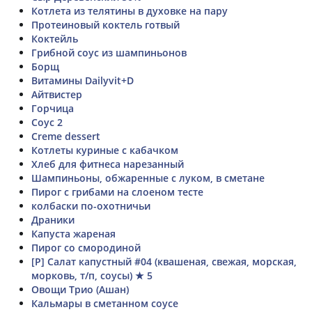
Котлета из телятины в духовке на пару
Протеиновый коктель готвый
Коктейль
Грибной соус из шампиньонов
Борщ
Витамины Dailyvit+D
Айтвистер
Горчица
Соус 2
Creme dessert
Котлеты куриные с кабачком
Хлеб для фитнеса нарезанный
Шампиньоны, обжаренные с луком, в сметане
Пирог с грибами на слоеном тесте
колбаски по-охотничьи
Драники
Капуста жареная
Пирог со смородиной
[Р] Салат капустный #04 (квашеная, свежая, морская,
морковь, т/п, соусы) ★ 5
Овощи Трио (Ашан)
Кальмары в сметанном соусе