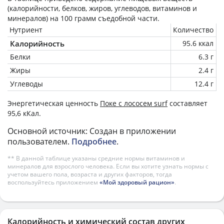
(калорийности, белков, жиров, углеводов, витаминов и
минералов) на
100 грамм
съедобной части.
Нутриент
Количество
Калорийность
95.6 ккал
Белки
6.3 г
Жиры
2.4 г
Углеводы
12.4 г
Энергетическая ценность
Поке с лососем surf
составляет
95,6 кКал.
Основной источник: Создан в приложении
пользователем.
Подробнее
.
** В данной таблице указаны средние нормы витаминов и
минералов для взрослого человека. Если вы хотите узнать нормы с
учетом вашего пола, возраста и других факторов, тогда
воспользуйтесь приложением
«Мой здоровый рацион»
.
Калорийность и химический состав других