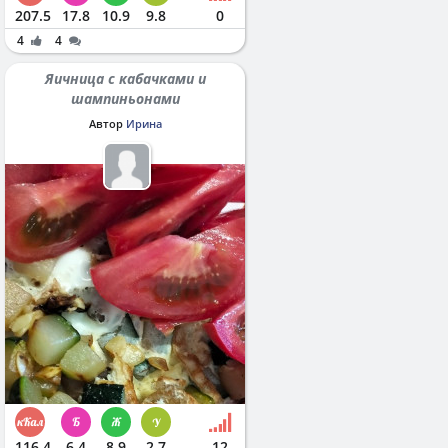
207.5
17.8
10.9
9.8
0
4
4
Яичница с кабачками и
шампиньонами
Автор
Ирина
116.4
6.4
8.9
2.7
12