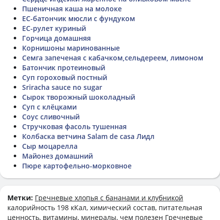
Пшеничная каша на молоке
ЕС-батончик мюсли с фундуком
ЕС-рулет куриный
Горчица домашняя
Корнишоны маринованные
Семга запеченая с кабачком,сельдереем, лимоном
Батончик протеиновый
Суп гороховый постный
Sriracha sauce no sugar
Сырок творожный шоколадный
Суп с клёцками
Соус сливочный
Стручковая фасоль тушенная
Колбаска ветчина Salam de casа Лидл
Сыр моцарелла
Майонез домашний
Пюре картофельно-морковное
Метки:
Гречневые хлопья с бананами и клубникой
калорийность 198 кКал, химический состав, питательная
ценность, витамины, минералы, чем полезен Гречневые