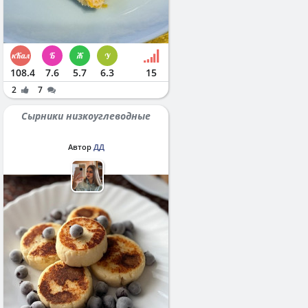
108.4
7.6
5.7
6.3
15
2
7
Сырники низкоуглеводные
Автор
ДД