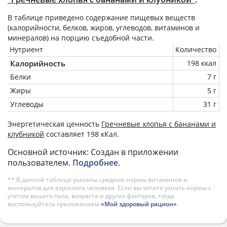
В таблице приведено содержание пищевых веществ
(калорийности, белков, жиров, углеводов, витаминов и
минералов) на
порцию
съедобной части.
Нутриент
Количество
Калорийность
198 ккал
Белки
7 г
Жиры
5 г
Углеводы
31 г
Энергетическая ценность
Гречневые хлопья с бананами и
клубникой
составляет 198 кКал.
Основной источник: Создан в приложении
пользователем.
Подробнее
.
** В данной таблице указаны средние нормы витаминов и
минералов для взрослого человека. Если вы хотите узнать нормы с
учетом вашего пола, возраста и других факторов, тогда
воспользуйтесь приложением
«Мой здоровый рацион»
.