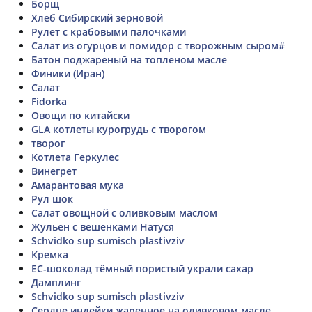
Борщ
Хлеб Сибирский зерновой
Рулет с крабовыми палочками
Салат из огурцов и помидор с творожным сыром#
Батон поджареный на топленом масле
Финики (Иран)
Салат
Fidorka
Овощи по китайски
GLA котлеты курогрудь с творогом
творог
Котлета Геркулес
Винегрет
Амарантовая мука
Рул шок
Салат овощной с оливковым маслом
Жульен с вешенками Натуся
Schvidko sup sumisch plastivziv
Кремка
ЕС-шоколад тёмный пористый украли сахар
Дамплинг
Schvidko sup sumisch plastivziv
Сердце индейки жаренное на оливковом масле