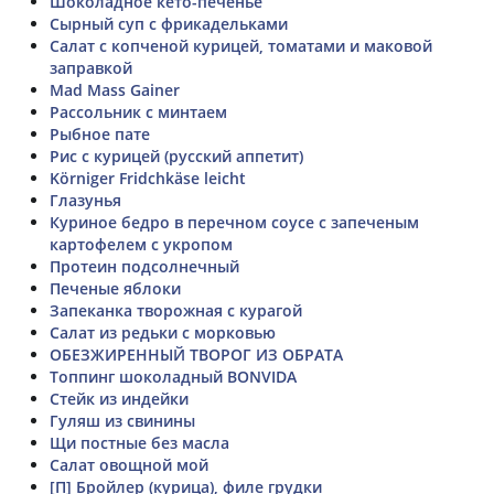
Шоколадное кето-печенье
Сырный суп с фрикадельками
Салат с копченой курицей, томатами и маковой
заправкой
Mad Mass Gainer
Рассольник с минтаем
Рыбное пате
Рис с курицей (русский аппетит)
Körniger Fridchkäse leicht
Глазунья
Куриное бедро в перечном соусе с запеченым
картофелем с укропом
Протеин подсолнечный
Печеные яблоки
Запеканка творожная с курагой
Салат из редьки с морковью
ОБЕЗЖИРЕННЫЙ ТВОРОГ ИЗ ОБРАТА
Топпинг шоколадный BONVIDA
Стейк из индейки
Гуляш из свинины
Щи постные без масла
Салат овощной мой
[П] Бройлер (курица), филе грудки