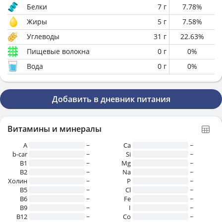
Белки
7
г
7.78
%
Жиры
5
г
7.58
%
Углеводы
31
г
22.63
%
Пищевые волокна
0
г
0
%
Вода
0
г
0
%
Добавить в дневник питания
Витамины и минералы
A
~
Ca
~
b-car
~
Si
~
В1
~
Mg
~
B2
~
Na
~
Холин
~
P
~
B5
~
Cl
~
B6
~
Fe
~
B9
~
I
~
B12
~
Co
~