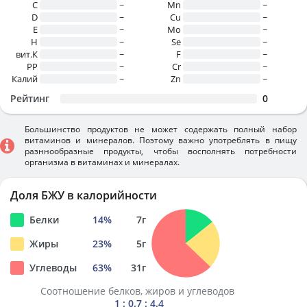
C
~
Mn
~
D
~
Cu
~
E
~
Mo
~
H
~
Se
~
вит.К
~
F
~
PP
~
Cr
~
Калий
~
Zn
~
Рейтинг
0
Большинство продуктов не может содержать полный набор
витаминов и минералов. Поэтому важно употреблять в пищу
разннообразные продукты, чтобы восполнять потребности
организма в витаминах и минералах.
Доля БЖУ в калорийности
Белки
14
%
7
г
Жиры
23
%
5
г
Углеводы
63
%
31
г
Соотношение белков, жиров и углеводов
1 : 0.7 : 4.4