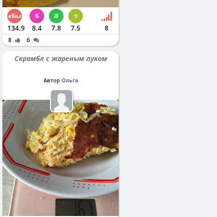
134.9
8.4
7.8
7.5
8
8
6
Скрамбл с жареным луком
Автор
Ольга