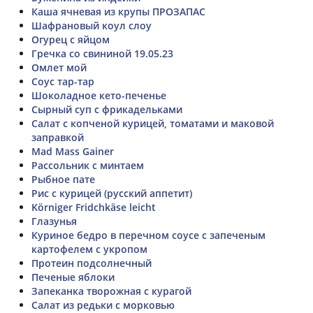
Каша ячневая из крупы ПРОЗАПАС
Шафрановый коул слоу
Огурец с яйцом
Гречка со свининой 19.05.23
Омлет мой
Соус тар-тар
Шоколадное кето-печенье
Сырный суп с фрикадельками
Салат с копченой курицей, томатами и маковой
заправкой
Mad Mass Gainer
Рассольник с минтаем
Рыбное пате
Рис с курицей (русский аппетит)
Körniger Fridchkäse leicht
Глазунья
Куриное бедро в перечном соусе с запеченым
картофелем с укропом
Протеин подсолнечный
Печеные яблоки
Запеканка творожная с курагой
Салат из редьки с морковью