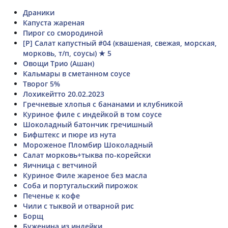
Драники
Капуста жареная
Пирог со смородиной
[Р] Салат капустный #04 (квашеная, свежая, морская,
морковь, т/п, соусы) ★ 5
Овощи Трио (Ашан)
Кальмары в сметанном соусе
Творог 5%
Лохикейтто 20.02.2023
Гречневые хлопья с бананами и клубникой
Куриное филе с индейкой в том соусе
Шоколадный батончик гречишный
Бифштекс и пюре из нута
Мороженое Пломбир Шоколадный
Салат морковь+тыква по-корейски
Яичница с ветчиной
Куриное Филе жареное без масла
Соба и португальский пирожок
Печенье к кофе
Чили с тыквой и отварной рис
Борщ
Буженина из индейки