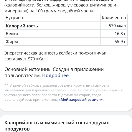
(калорийности, белков, жиров, углеводов, витаминов и
минералов) на
100 грамм
съедобной части.
Нутриент
Количество
Калорийность
570 ккал
Белки
16.3 г
Жиры
55.9 г
Энергетическая ценность
колбаски по-охотничьи
составляет 570 кКал.
Основной источник: Создан в приложении
пользователем.
Подробнее
.
** В данной таблице указаны средние нормы витаминов и
минералов для взрослого человека. Если вы хотите узнать нормы с
учетом вашего пола, возраста и других факторов, тогда
воспользуйтесь приложением
«Мой здоровый рацион»
.
Калорийность и химический состав других
продуктов