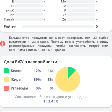
E
~
Mo
~
H
~
Se
~
вит.К
~
F
~
PP
~
Cr
~
Калий
~
Zn
~
Рейтинг
0
Большинство продуктов не может содержать полный набор
витаминов и минералов. Поэтому важно употреблять в пищу
разннообразные продукты, чтобы восполнять потребности
организма в витаминах и минералах.
Доля БЖУ в калорийности
Белки
12
%
16
г
Жиры
89
%
56
г
Углеводы
0
%
0
г
Соотношение белков, жиров и углеводов
1 : 3.4 : 0