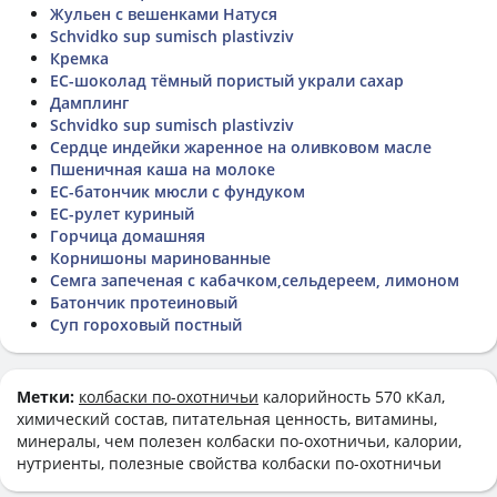
Жульен с вешенками Натуся
Schvidko sup sumisch plastivziv
Кремка
ЕС-шоколад тёмный пористый украли сахар
Дамплинг
Schvidko sup sumisch plastivziv
Сердце индейки жаренное на оливковом масле
Пшеничная каша на молоке
ЕС-батончик мюсли с фундуком
ЕС-рулет куриный
Горчица домашняя
Корнишоны маринованные
Семга запеченая с кабачком,сельдереем, лимоном
Батончик протеиновый
Суп гороховый постный
Метки:
колбаски по-охотничьи
калорийность 570 кКал,
химический состав, питательная ценность, витамины,
минералы, чем полезен колбаски по-охотничьи, калории,
нутриенты, полезные свойства колбаски по-охотничьи