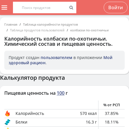
Войти
Главная
Таблица калорийности продуктов
Таблица продуктов пользователей
колбаски по-охотничьи
Калорийность
колбаски по-охотничьи
.
Химический состав и пищевая ценность.
Продукт создан
пользователем
в приложении
Мой
здоровый рацион
.
Калькулятор продукта
Пищевая ценность на
100
г
% от РСП
Калорийность
570
ккал
37.85
%
Белки
16.3
г
18.11
%