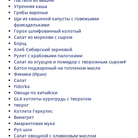
Пастила из вишни
Утренняя каша
Грибы вареные
Щи из квашеной капусты с говяжьими
фрикадельками
Горох шлифованный колотый
Салат из моркови с сыром
Борщ
Хлеб Сибирский зерновой
Рулет с крабовыми палочками
Салат из огурцов и помидор с творожным сыром#
Батон поджареный на топленом масле
Финики (Иран)
Салат
Fidorka
Овощи по китайски
GLA котлеты курогрудь с творогом
творог
Котлета Геркулес
Винегрет
Амарантовая мука
Рул шок
Салат овощной с оливковым маслом