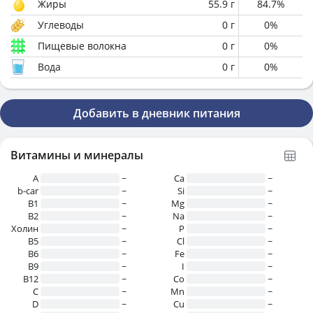
Жиры
55.9
г
84.7
%
Углеводы
0
г
0
%
Пищевые волокна
0
г
0
%
Вода
0
г
0
%
Добавить в дневник питания
Витамины и минералы
A
~
Ca
~
b-car
~
Si
~
В1
~
Mg
~
B2
~
Na
~
Холин
~
P
~
B5
~
Cl
~
B6
~
Fe
~
B9
~
I
~
B12
~
Co
~
C
~
Mn
~
D
~
Cu
~