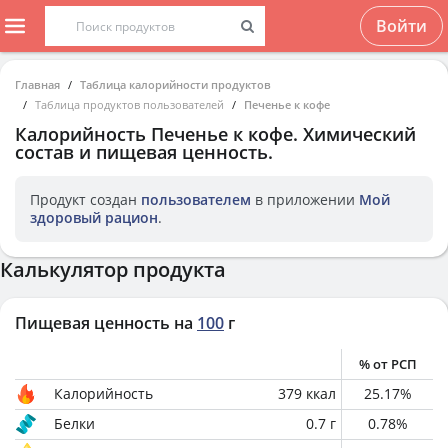
Войти
Главная
Таблица калорийности продуктов
Таблица продуктов пользователей
Печенье к кофе
Калорийность
Печенье к кофе
. Химический
состав и пищевая ценность.
Продукт создан
пользователем
в приложении
Мой
здоровый рацион
.
Калькулятор продукта
Пищевая ценность на
100
г
% от РСП
Калорийность
379
ккал
25.17
%
Белки
0.7
г
0.78
%