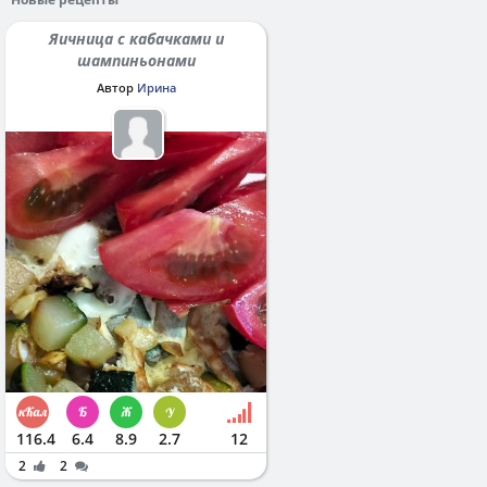
Яичница с кабачками и
шампиньонами
Автор
Ирина
116.4
6.4
8.9
2.7
12
2
2