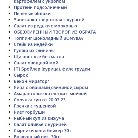
картофелем с укропом
Протеин подсолнечный
Печеные яблоки
Запеканка творожная с курагой
Салат из редьки с морковью
ОБЕЗЖИРЕННЫЙ ТВОРОГ ИЗ ОБРАТА
Топпинг шоколадный BONVIDA
Стейк из индейки
Гуляш из свинины
Щи постные без масла
Салат овощной мой
[П] Бройлер (курица), филе грудки
Сырок
Бекон мираторг
Яйца с овощами,свининой,сыром
Амарантовые котлетки с мойвой
Солянка суп от 20.03.23
Гречка с тушенкой
Риет горбуши
Рыбный суп из кижуча
Салат оливье с курицей
Сырники кенигбейкер 70 г
Воздушный рис, 30гр