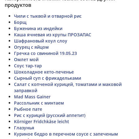
продуктов
Чили с тыквой и отварной рис
Борщ
Буженина из индейки
Каша ячневая из крупы ПРОЗАПАС
Шафрановый коул слоу
Огурец с яйцом
Гречка со свининой 19.05.23
Омлет мой
Соус тар-тар
Шоколадное кето-печенье
Сырный суп с фрикадельками
Салат с копченой курицей, томатами и маковой
заправкой
Mad Mass Gainer
Рассольник с минтаем
Рыбное пате
Рис с курицей (русский аппетит)
Körniger Fridchkäse leicht
Глазунья
Куриное бедро в перечном соусе с запеченым