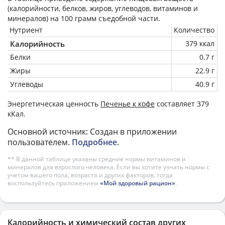
(калорийности, белков, жиров, углеводов, витаминов и
минералов) на
100 грамм
съедобной части.
Нутриент
Количество
Калорийность
379 ккал
Белки
0.7 г
Жиры
22.9 г
Углеводы
40.9 г
Энергетическая ценность
Печенье к кофе
составляет 379
кКал.
Основной источник: Создан в приложении
пользователем.
Подробнее
.
** В данной таблице указаны средние нормы витаминов и
минералов для взрослого человека. Если вы хотите узнать нормы с
учетом вашего пола, возраста и других факторов, тогда
воспользуйтесь приложением
«Мой здоровый рацион»
.
Калорийность и химический состав других