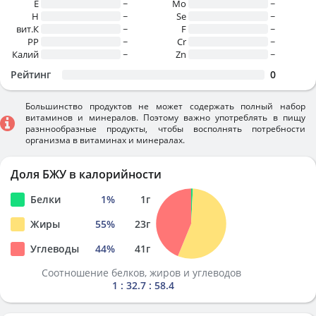
E
~
Mo
~
H
~
Se
~
вит.К
~
F
~
PP
~
Cr
~
Калий
~
Zn
~
Рейтинг
0
Большинство продуктов не может содержать полный набор
витаминов и минералов. Поэтому важно употреблять в пищу
разннообразные продукты, чтобы восполнять потребности
организма в витаминах и минералах.
Доля БЖУ в калорийности
Белки
1
%
1
г
Жиры
55
%
23
г
Углеводы
44
%
41
г
Соотношение белков, жиров и углеводов
1 : 32.7 : 58.4