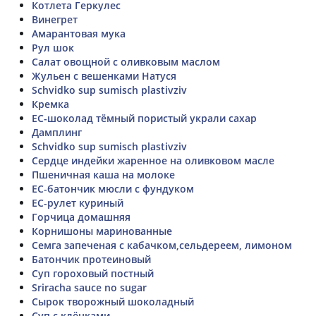
Котлета Геркулес
Винегрет
Амарантовая мука
Рул шок
Салат овощной с оливковым маслом
Жульен с вешенками Натуся
Schvidko sup sumisch plastivziv
Кремка
ЕС-шоколад тёмный пористый украли сахар
Дамплинг
Schvidko sup sumisch plastivziv
Сердце индейки жаренное на оливковом масле
Пшеничная каша на молоке
ЕС-батончик мюсли с фундуком
ЕС-рулет куриный
Горчица домашняя
Корнишоны маринованные
Семга запеченая с кабачком,сельдереем, лимоном
Батончик протеиновый
Суп гороховый постный
Sriracha sauce no sugar
Сырок творожный шоколадный
Суп с клёцками