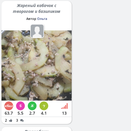
Жареный кабачок с
творогом и базиликом
Автор
Ольга
63.7
5.5
2.7
4.1
13
2
3