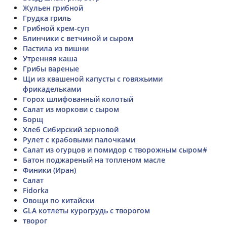
Жульен грибной
Грудка гриль
Грибной крем-суп
Блинчики с ветчиной и сыром
Пастила из вишни
Утренняя каша
Грибы вареные
Щи из квашеной капусты с говяжьими
фрикадельками
Горох шлифованный колотый
Салат из моркови с сыром
Борщ
Хлеб Сибирский зерновой
Рулет с крабовыми палочками
Салат из огурцов и помидор с творожным сыром#
Батон поджареный на топленом масле
Финики (Иран)
Салат
Fidorka
Овощи по китайски
GLA котлеты курогрудь с творогом
творог