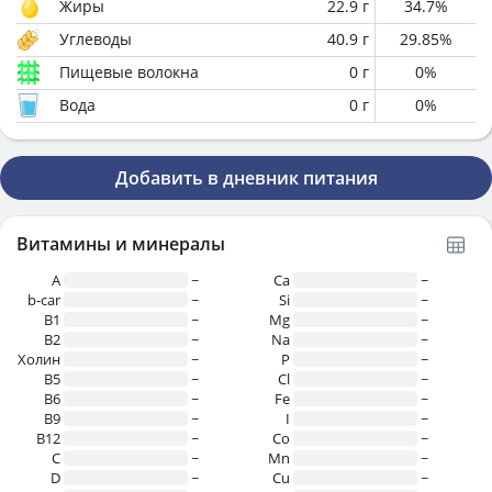
Жиры
22.9
г
34.7
%
Углеводы
40.9
г
29.85
%
Пищевые волокна
0
г
0
%
Вода
0
г
0
%
Добавить в дневник питания
Витамины и минералы
A
~
Ca
~
b-car
~
Si
~
В1
~
Mg
~
B2
~
Na
~
Холин
~
P
~
B5
~
Cl
~
B6
~
Fe
~
B9
~
I
~
B12
~
Co
~
C
~
Mn
~
D
~
Cu
~