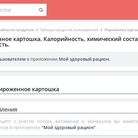
рийности продуктов
Таблица продуктов пользователей
Пироженное карто
ное картошка
. Калорийность, химический соста
ть.
ьзователем
в приложении
Мой здоровый рацион
.
ироженное картошка
вления
рецепт с учетом потерь витаминов и минералов вы може
птов в приложении
"Мой здоровый рацион"
.