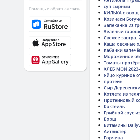
Антилопа 1 (рыб
суп сырный
Помощь и обратная связь
КИЛЬКА с овощ.
Козинаки Богуч
Запеканка из г
Зеленый горош
Свежее завтра.
Каша овсяные х
Кабачки запеч
Мороженное об
Томаты протëр
ХЛЕБ МОЙ 2023-
Яйцо куриное о
протеин
Сыр Деревенск
Котлета из теля
Протеиновый ко
Коктейль
Грибной соус и
Борщ
Витамины Daily
Айтвистер
Горчица