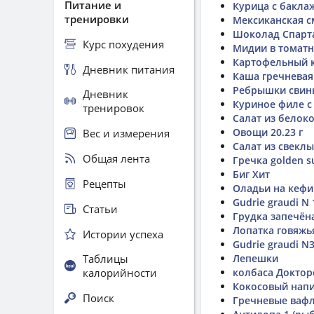
Питание и
Курица с бакла
тренировки
Мексиканская с
Шоколад Спарта
Курс похудения
Мидии в томатн
Картофельный к
Дневник питания
Каша гречневая
Ребрышки свин
Дневник
Куриное филе 
тренировок
Салат из белок
Овощи 20.23 г
Вес и измерения
Салат из свекл
Общая лента
Гречка golden s
Биг Хит
Рецепты
Оладьи на кефи
Gudrie graudi N 
Статьи
Грудка запечён
Лопатка говяжь
Истории успеха
Gudrie graudi N
Таблицы
Лепешки
калорийности
колбаса Докторс
Кокосовый нап
Поиск
Гречневые ваф