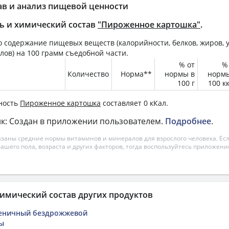
ав и анализ пищевой ценности
ь и химический состав
"Пироженное картошка"
.
 содержание пищевых веществ (калорийности, белков, жиров, у
лов) на
100 грамм
съедобной части.
% от
%
Количество
Норма**
нормы в
норм
100 г
100 к
ность
Пироженное картошка
составляет 0 кКал.
к: Создан в приложении пользователем.
Подробнее
.
азаны средние нормы витаминов и минералов для взрослого человека. Есл
вашего пола, возраста и других факторов, тогда воспользуйтесь приложен
имический состав других продуктов
еничный бездрожжевой
ы