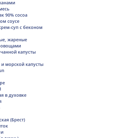
жанами
месь
к 90% cocoa
ом соусе
рем-суп с беконом
ые, жареные
с овощами
очанной капусты
ы и морской капусты
un
ре
1
ая в духовке
я
3
кая (Брест)
иток
ли