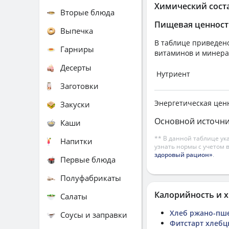
Химический сост
Вторые блюда
Пищевая ценност
Выпечка
В таблице приведено
Гарниры
витаминов и минера
Десерты
Нутриент
Заготовки
Энергетическая цен
Закуски
Основной источни
Каши
** В данной таблице ук
Напитки
узнать нормы с учетом 
здоровый рацион»
.
Первые блюда
Полуфабрикаты
Калорийность и х
Салаты
Хлеб ржано-пш
Соусы и заправки
Фитстарт хлебц