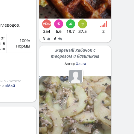
глеводов,
354
6.6
19.7
37.5
2
 от
3
6
100%
ы в
нормы
кал
Жареный кабачок с
творогом и базиликом
Автор
Ольга
и вы хотите
ием
«Мой