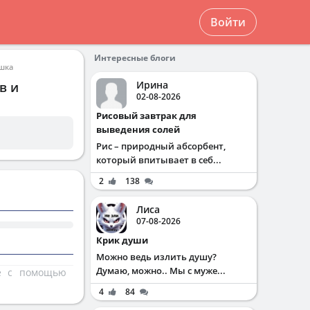
Войти
Интересные блоги
шка
Ирина
в и
02-08-2026
Рисовый завтрак для
выведения солей
Рис – природный абсорбент,
который впитывает в себ...
2
138
Лиса
07-08-2026
Крик души
Можно ведь излить душу?
Думаю, можно.. Мы с муже...
те с помощью
4
84