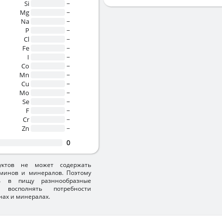
Si
~
Mg
~
Na
~
P
~
Cl
~
Fe
~
I
~
Co
~
Mn
~
Cu
~
Mo
~
Se
~
F
~
Cr
~
Zn
~
0
уктов не может содержать
минов и минералов. Поэтому
ть в пищу разннообразные
 восполнять потребности
нах и минералах.