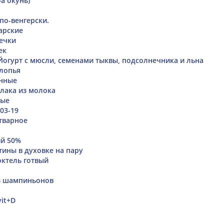
а окунь)
по-венгерски.
арские
речки
ек
 Йогурт с мюсли, семенами тыквы, подсолнечника и льна
лопья
ённые
лака из молока
тые
03-19
тварное
ий 50%
тины в духовке на пару
ктель готвый
з шампиньонов
vit+D