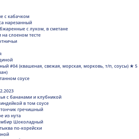
е с кабачком
са нарезанный
жаренные с луком, в сметане
 на слоеном тесте
отничьи
я
диной
тный #04 (квашеная, свежая, морская, морковь, т/п, соусы) ★ 5
ан)
танном соусе
2.2023
ья с бананами и клубникой
 индейкой в том соусе
тончик гречишный
е из нута
омбир Шоколадный
тыква по-корейски
иной