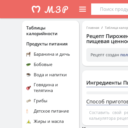
Таблицы
Главная
Таблица кало
калорийности
Рецепт
Пирожен
пищевая ценнос
Продукты питания
Баранина и дичь
Рецепт создан
пол
Бобовые
Вода и напитки
Ингредиенты П
Говядина и
телятина
Грибы
Способ пригото
Детское питание
Составить свой 
калькулятора реце
Жиры и масла