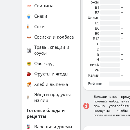
b-car
~
Свинина
В1
~
B2
~
Снеки
Холин
~
B5
~
Соки
B6
~
B9
~
Сосиски и колбаса
B12
~
C
~
Травы, специи и
D
~
соусы
E
~
H
~
Фаст-фуд
вит.К
~
PP
~
Фрукты и ягоды
Калий
~
Рейтинг
Хлеб и выпечка
Яйца и продукты
Большинство прод
из яиц
полный набор вита
важно употребля
Готовые блюда и
продукты, чтобы
организма в витами
рецепты
Варенье и джемы