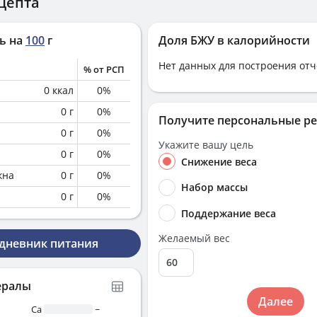
цепта
ь на
100
г
Доля БЖУ в калорийности
Нет данных для построения отч
% от РСП
0
ккал
0
%
0
г
0
%
Получите персональные р
0
г
0
%
Укажите вашу цель
0
г
0
%
Снижение веса
кна
0
г
0
%
Набор массы
0
г
0
%
Поддержание веса
Желаемый вес
 дневник питания
ералы
Далее
Ca
~