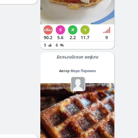
90.2
5.6
2.2
11.7
9
5
6
Бельгийские вафли
Автор
Море Перемен