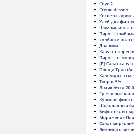
Соус 2
Creme dessert
Котлеты курины
Хлеб для фитне
Шампиньоны, об
Пирог с грибами
колбаски по-ох
Драники
Капуста жарена
Пирог со сморо
[Р] Салат капус
Овощи Трио (Аш
Кальмары в сме
Творог 5%
Лохикейтто 20.0
Гречневые хлоп
Куриное филе с
Шоколадный ба
Бифштекс и пюр
Мороженое Пл
Салат морковь+
Яичница с ветч