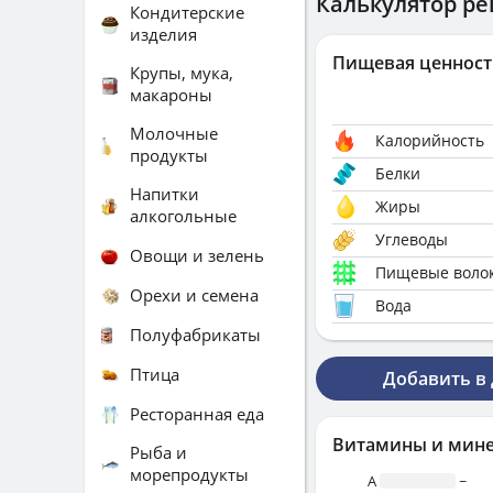
Калькулятор ре
Кондитерские
изделия
Пищевая ценност
Крупы, мука,
макароны
Молочные
Калорийность
продукты
Белки
Напитки
Жиры
алкогольные
Углеводы
Овощи и зелень
Пищевые воло
Орехи и семена
Вода
Полуфабрикаты
Птица
Добавить в
Ресторанная еда
Витамины и мин
Рыба и
морепродукты
A
~