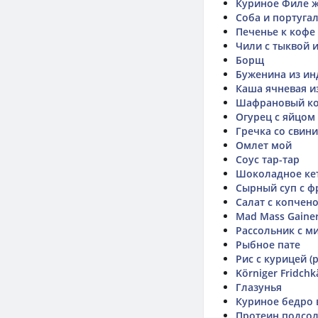
Куриное Филе ж
Соба и португа
Печенье к кофе
Чили с тыквой 
Борщ
Буженина из ин
Каша ячневая 
Шафрановый ко
Огурец с яйцом
Гречка со свини
Омлет мой
Соус тар-тар
Шоколадное ке
Сырный суп с 
Салат с копчен
Mad Mass Gaine
Рассольник с м
Рыбное пате
Рис с курицей (
Körniger Fridchk
Глазунья
Куриное бедро 
Протеин подсо