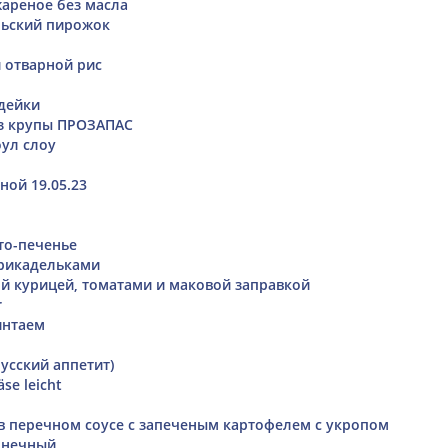
ареное без масла
льский пирожок
и отварной рис
дейки
из крупы ПРОЗАПАС
ул слоу
ной 19.05.23
то-печенье
фрикадельками
ой курицей, томатами и маковой заправкой
r
интаем
русский аппетит)
äse leicht
в перечном соусе с запеченым картофелем с укропом
лнечный