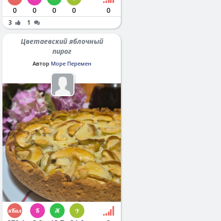
0
0
0
0
0
3
1
Цветаевский яблочный
пирог
Автор
Море Перемен