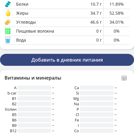
Белки
10.7
г
11.89
%
Жиры
34.7
г
52.58
%
Углеводы
46.6
г
34.01
%
Пищевые волокна
0
г
0
%
Вода
0
г
0
%
Добавить в дневник питания
Витамины и минералы
A
~
Ca
~
b-car
~
Si
~
В1
~
Mg
~
B2
~
Na
~
Холин
~
P
~
B5
~
Cl
~
B6
~
Fe
~
B9
~
I
~
B12
~
Co
~