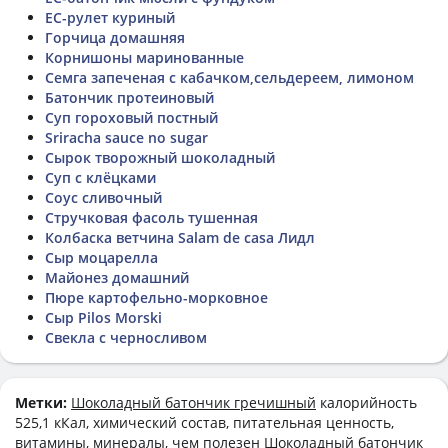
ЕС-рулет куриный
Горчица домашняя
Корнишоны маринованные
Семга запеченая с кабачком,сельдереем, лимоном
Батончик протеиновый
Суп гороховый постный
Sriracha sauce no sugar
Сырок творожный шоколадный
Суп с клёцками
Соус сливочный
Стручковая фасоль тушенная
Колбаска ветчина Salam de casа Лидл
Сыр моцарелла
Майонез домашний
Пюре картофельно-морковное
Сыр Pilos Morski
Свекла с черносливом
Метки:
Шоколадный батончик гречишный
калорийность
525,1 кКал, химический состав, питательная ценность,
витамины, минералы, чем полезен Шоколадный батончик