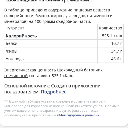
В таблице приведено содержание пищевых веществ
(калорийности, белков, жиров, углеводов, витаминов и
минералов) на
100 грамм
съедобной части.
Нутриент
Количество
Калорийность
525.1 ккал
Белки
10.7 г
Жиры
34.7 г
Углеводы
46.6 г
Энергетическая ценность
Шоколадный батончик
гречишный
составляет 525,1 кКал.
Основной источник: Создан в приложении
пользователем.
Подробнее
.
** В данной таблице указаны средние нормы витаминов и
минералов для взрослого человека. Если вы хотите узнать нормы с
учетом вашего пола, возраста и других факторов, тогда
воспользуйтесь приложением
«Мой здоровый рацион»
.