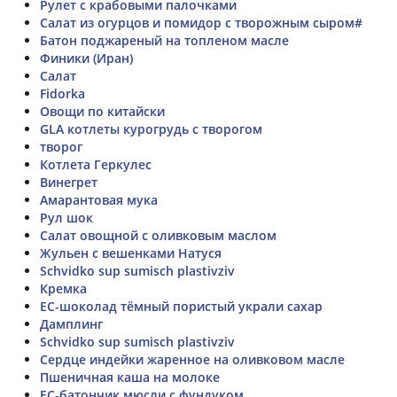
Рулет с крабовыми палочками
Салат из огурцов и помидор с творожным сыром#
Батон поджареный на топленом масле
Финики (Иран)
Салат
Fidorka
Овощи по китайски
GLA котлеты курогрудь с творогом
творог
Котлета Геркулес
Винегрет
Амарантовая мука
Рул шок
Салат овощной с оливковым маслом
Жульен с вешенками Натуся
Schvidko sup sumisch plastivziv
Кремка
ЕС-шоколад тёмный пористый украли сахар
Дамплинг
Schvidko sup sumisch plastivziv
Сердце индейки жаренное на оливковом масле
Пшеничная каша на молоке
ЕС-батончик мюсли с фундуком