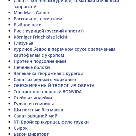
Салат с копченой курицей, томатами и маковой
заправкой
Mad Mass Gainer
Рассольник с минтаем
Рыбное пате
Рис с курицей (русский аппетит)
Körniger Fridchkäse leicht
Глазунья
Куриное бедро в перечном соусе с запеченым
картофелем с укропом
Протеин подсолнечный
Печеные яблоки
Запеканка творожная с курагой
Салат из редьки с морковью
ОБЕЗЖИРЕННЫЙ ТВОРОГ ИЗ ОБРАТА
Топпинг шоколадный BONVIDA
Стейк из индейки
Гуляш из свинины
Щи постные без масла
Салат овощной мой
[П] Бройлер (курица), филе грудки
Сырок
Бекон мираторг