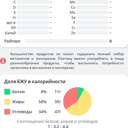
C
~
Mn
~
D
~
Cu
~
E
~
Mo
~
H
~
Se
~
вит.К
~
F
~
PP
~
Cr
~
Калий
~
Zn
~
Рейтинг
0
Большинство продуктов не может содержать полный набор
витаминов и минералов. Поэтому важно употреблять в пищу
разннообразные продукты, чтобы восполнять потребности
организма в витаминах и минералах.
Доля БЖУ в калорийности
Белки
8
%
11
г
Жиры
58
%
35
г
Углеводы
34
%
47
г
Соотношение белков, жиров и углеводов
1 : 3.2 : 4.4