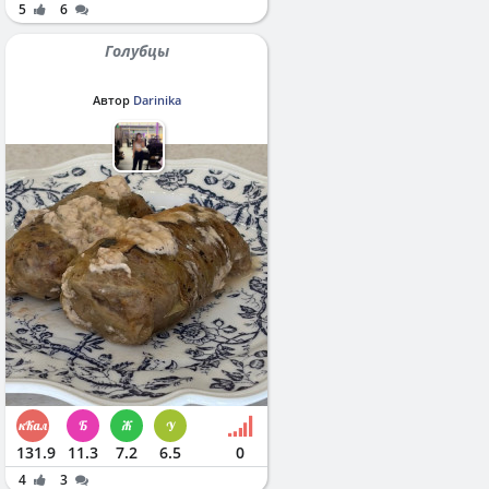
5
6
Голубцы
Автор
Darinika
131.9
11.3
7.2
6.5
0
4
3