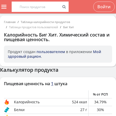
Войти
Главная
Таблица калорийности продуктов
Таблица продуктов пользователей
Биг Хит
Калорийность
Биг Хит
. Химический состав и
пищевая ценность.
Продукт создан
пользователем
в приложении
Мой
здоровый рацион
.
Калькулятор продукта
Пищевая ценность на
1
штука
% от РСП
Калорийность
524
ккал
34.79
%
Белки
27
г
30
%