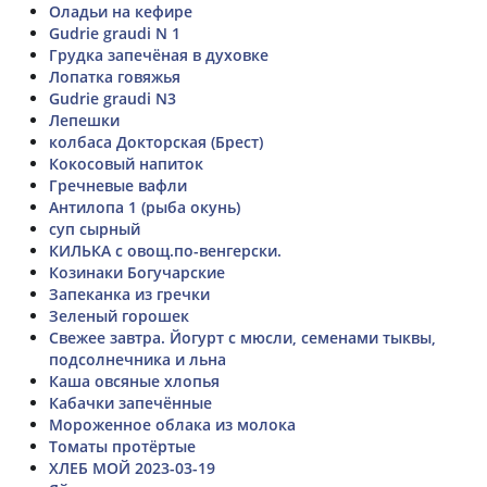
Оладьи на кефире
Gudrie graudi N 1
Грудка запечёная в духовке
Лопатка говяжья
Gudrie graudi N3
Лепешки
колбаса Докторская (Брест)
Кокосовый напиток
Гречневые вафли
Антилопа 1 (рыба окунь)
суп сырный
КИЛЬКА с овощ.по-венгерски.
Козинаки Богучарские
Запеканка из гречки
Зеленый горошек
Свежее завтра. Йогурт с мюсли, семенами тыквы,
подсолнечника и льна
Каша овсяные хлопья
Кабачки запечённые
Мороженное облака из молока
Томаты протëртые
ХЛЕБ МОЙ 2023-03-19