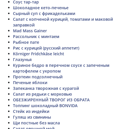
Соус тар-тар
Шоколадное кето-печенье
Сырный суп с фрикадельками
Салат с копченой курицей, томатами и маковой
заправкой
Mad Mass Gainer
Рассольник с минтаем
Рыбное пате
Рис с курицей (русский аппетит)
Körniger Fridchkäse leicht
Глазунья
Куриное бедро в перечном соусе с запеченым
картофелем с укропом
Протеин подсолнечный
Печеные яблоки
Запеканка творожная с курагой
Салат из редьки с морковью
ОБЕЗЖИРЕННЫЙ ТВОРОГ ИЗ ОБРАТА
Топпинг шоколадный BONVIDA
Стейк из индейки
Гуляш из свинины
Щи постные без масла
Салат овощной мой