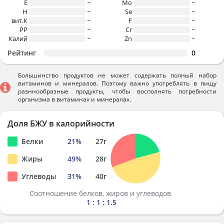
E
~
Mo
~
H
~
Se
~
вит.К
~
F
~
PP
~
Cr
~
Калий
~
Zn
~
Рейтинг
0
Большинство продуктов не может содержать полный набор
витаминов и минералов. Поэтому важно употреблять в пищу
разннообразные продукты, чтобы восполнять потребности
организма в витаминах и минералах.
Доля БЖУ в калорийности
Белки
21
%
27
г
Жиры
49
%
28
г
Углеводы
31
%
40
г
Соотношение белков, жиров и углеводов
1 : 1 : 1.5