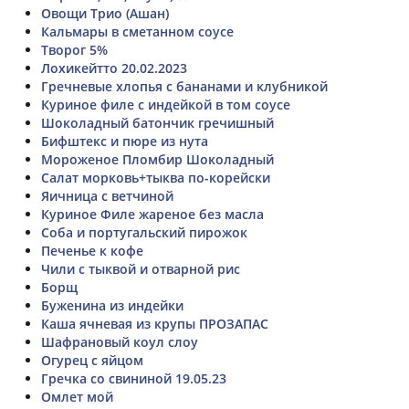
Овощи Трио (Ашан)
Кальмары в сметанном соусе
Творог 5%
Лохикейтто 20.02.2023
Гречневые хлопья с бананами и клубникой
Куриное филе с индейкой в том соусе
Шоколадный батончик гречишный
Бифштекс и пюре из нута
Мороженое Пломбир Шоколадный
Салат морковь+тыква по-корейски
Яичница с ветчиной
Куриное Филе жареное без масла
Соба и португальский пирожок
Печенье к кофе
Чили с тыквой и отварной рис
Борщ
Буженина из индейки
Каша ячневая из крупы ПРОЗАПАС
Шафрановый коул слоу
Огурец с яйцом
Гречка со свининой 19.05.23
Омлет мой