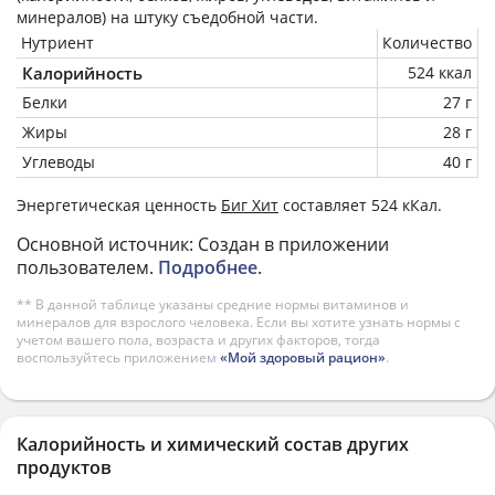
минералов) на
штуку
съедобной части.
Нутриент
Количество
Калорийность
524 ккал
Белки
27 г
Жиры
28 г
Углеводы
40 г
Энергетическая ценность
Биг Хит
составляет 524 кКал.
Основной источник: Создан в приложении
пользователем.
Подробнее
.
** В данной таблице указаны средние нормы витаминов и
минералов для взрослого человека. Если вы хотите узнать нормы с
учетом вашего пола, возраста и других факторов, тогда
воспользуйтесь приложением
«Мой здоровый рацион»
.
Калорийность и химический состав других
продуктов