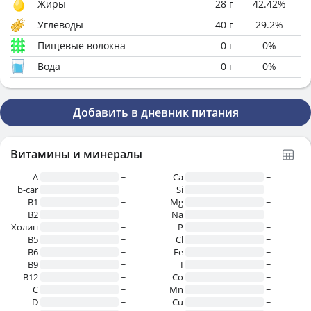
Жиры
28
г
42.42
%
Углеводы
40
г
29.2
%
Пищевые волокна
0
г
0
%
Вода
0
г
0
%
Добавить в дневник питания
Витамины и минералы
A
~
Ca
~
b-car
~
Si
~
В1
~
Mg
~
B2
~
Na
~
Холин
~
P
~
B5
~
Cl
~
B6
~
Fe
~
B9
~
I
~
B12
~
Co
~
C
~
Mn
~
D
~
Cu
~