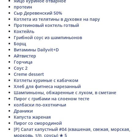
Яйцо куриное отварное
протеин
Сыр Деревенский 50%
Котлета из телятины в духовке на пару
Протеиновый коктель готвый
Коктейль
Грибной соус из шампиньонов
Борщ
Витамины Dailyvit+D
Айтвистер
Горчица
Соус 2
Creme dessert
Котлеты куриные с кабачком
Хлеб для фитнеса нарезанный
Шампиньоны, обжаренные с луком, в сметане
Пирог с грибами на слоеном тесте
колбаски по-охотничьи
Драники
Капуста жареная
Пирог со смородиной
[Р] Салат капустный #04 (квашеная, свежая, морская,
морковь, т/п, соусы) ★ 5