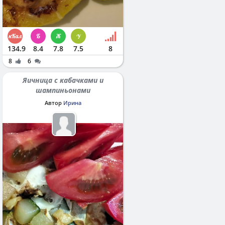
134.9
8.4
7.8
7.5
8
8
6
Яичница с кабачками и
шампиньонами
Автор
Ирина