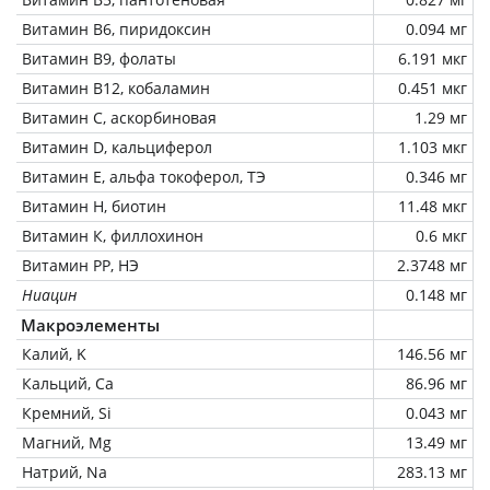
Витамин В6, пиридоксин
0.094 мг
Витамин В9, фолаты
6.191 мкг
Витамин В12, кобаламин
0.451 мкг
Витамин C, аскорбиновая
1.29 мг
Витамин D, кальциферол
1.103 мкг
Витамин Е, альфа токоферол, ТЭ
0.346 мг
Витамин Н, биотин
11.48 мкг
Витамин К, филлохинон
0.6 мкг
Витамин РР, НЭ
2.3748 мг
Ниацин
0.148 мг
Макроэлементы
Калий, K
146.56 мг
Кальций, Ca
86.96 мг
Кремний, Si
0.043 мг
Магний, Mg
13.49 мг
Натрий, Na
283.13 мг