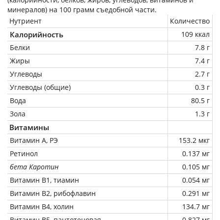
минералов) на
100 грамм
съедобной части.
Нутриент
Количество
Калорийность
109 ккал
Белки
7.8 г
Жиры
7.4 г
Углеводы
2.7 г
Углеводы (общие)
0.3 г
Вода
80.5 г
Зола
1.3 г
Витамины
Витамин А, РЭ
153.2 мкг
Ретинол
0.137 мг
бета Каротин
0.105 мг
Витамин В1, тиамин
0.054 мг
Витамин В2, рибофлавин
0.291 мг
Витамин В4, холин
134.7 мг
Витамин В5, пантотеновая
0.827 мг