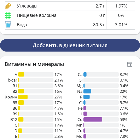
Углеводы
2.7
г
1.97
%
Пищевые волокна
0
г
0
%
Вода
80.5
г
3.01
%
Добавить в дневник питания
Витамины и минералы
A
17%
Ca
8.7%
b-car
2.1%
Si
0.1%
В1
3.6%
Mg
3.4%
B2
16%
Na
22%
Холин
27%
P
17%
B5
17%
Cl
5.7%
B6
4.7%
Fe
7.1%
B9
1.5%
I
9.6%
B12
15%
Co
53%
C
1.4%
Mn
1%
D
11%
Cu
4.7%
E
2.3%
Mo
7.8%