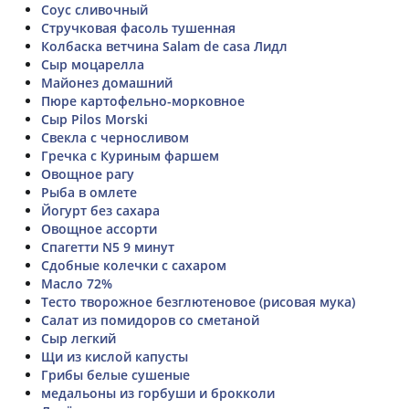
Соус сливочный
Стручковая фасоль тушенная
Колбаска ветчина Salam de casа Лидл
Сыр моцарелла
Майонез домашний
Пюре картофельно-морковное
Сыр Pilos Morski
Свекла с черносливом
Гречка с Куриным фаршем
Овощное рагу
Рыба в омлете
Йогурт без сахара
Овощное ассорти
Спагетти N5 9 минут
Сдобные колечки с сахаром
Масло 72%
Тесто творожное безглютеновое (рисовая мука)
Салат из помидоров со сметаной
Сыр легкий
Щи из кислой капусты
Грибы белые сушеные
медальоны из горбуши и брокколи