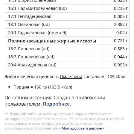
14:1 Миристолеиновая
0.025 г
16:1 Пальмитолеиновая (ud)
0.235 г
17:1 Гептадеценовая
0.005 г
18:1 Олеиновая (ud)
2.387 г
20:1 Гадолеиновая (омега-9)
0.02 г
Полиненасыщенные жирные кислоты
0.721 г
18:2 Линолевая (ud)
0.583 г
18:3 Линоленовая (ud)
0.044 г
20:4 Арахидоновая (ud)
0.093 г
Энергетическая ценность
Омлет мой
составляет 109 кКал.
Порция = 150 гр (163.5 кКал)
Основной источник: Создан в приложении
пользователем.
Подробнее
.
** В данной таблице указаны средние нормы витаминов и
минералов для взрослого человека. Если вы хотите узнать нормы с
учетом вашего пола, возраста и других факторов, тогда
воспользуйтесь приложением
«Мой здоровый рацион»
.