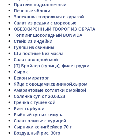
Протеин подсолнечный
Печеные яблоки
Запеканка творожная с курагой
Салат из редьки с морковью
ОБЕЗЖИРЕННЫЙ ТВОРОГ ИЗ ОБРАТА
Топпинг шоколадный BONVIDA
Стейк из индейки
Гуляш из свинины
Щи постные без масла
Салат овощной мой
[П] Бройлер (курица), филе грудки
Сырок
Бекон мираторг
Яйца с овощами,свининой,сыром
Амарантовые котлетки с мойвой
Солянка суп от 20.03.23
Гречка с тушенкой
Риет горбуши
Рыбный суп из кижуча
Салат оливье с курицей
Сырники кенигбейкер 70 г
Воздушный рис, 30гр