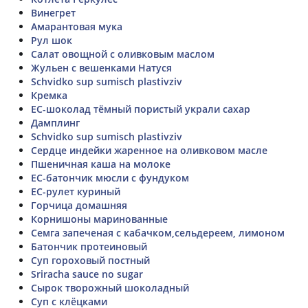
Винегрет
Амарантовая мука
Рул шок
Салат овощной с оливковым маслом
Жульен с вешенками Натуся
Schvidko sup sumisch plastivziv
Кремка
ЕС-шоколад тёмный пористый украли сахар
Дамплинг
Schvidko sup sumisch plastivziv
Сердце индейки жаренное на оливковом масле
Пшеничная каша на молоке
ЕС-батончик мюсли с фундуком
ЕС-рулет куриный
Горчица домашняя
Корнишоны маринованные
Семга запеченая с кабачком,сельдереем, лимоном
Батончик протеиновый
Суп гороховый постный
Sriracha sauce no sugar
Сырок творожный шоколадный
Суп с клёцками