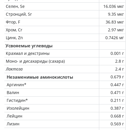
Селен, Se
16.036 мкг
Стронций, Sr
9.35 мкг
Фтор, F
36.83 мкг
Хром, Cr
2.97 мкг
Цинк, Zn
0.7426 мг
Усвояемые углеводы
Крахмал и декстрины
0.001 г
Моно- и дисахариды (сахара)
2.8 г
Лактоза
2.4 г
Незаменимые аминокислоты
0.679 г
Аргинин*
0.447 г
Валин
0.471 г
Гистидин*
0.211 г
Изолейцин
0.387 г
Лейцин
0.668 г
Лизин
0.569 г