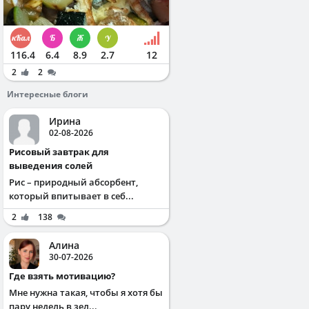
116.4
6.4
8.9
2.7
12
2
2
Интересные блоги
Ирина
02-08-2026
Рисовый завтрак для
выведения солей
Рис – природный абсорбент,
который впитывает в себ...
2
138
Алина
30-07-2026
Где взять мотивацию?
Мне нужна такая, чтобы я хотя бы
пару недель в зел...