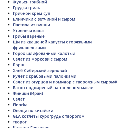
Жульен грибной
Грудка гриль
Грибной крем-суп
Блинчики с ветчиной и сыром
Пастила из вишни
Утренняя каша
Грибы вареные
Щи из квашеной капусты с говяжьими
фрикадельками
Горох шлифованный колотый
Салат из моркови с сыром
Борщ
Хлеб Сибирский зерновой
Рулет с крабовыми палочками
Салат из огурцов и помидор с творожным сыром#
Батон поджареный на топленом масле
Финики (Иран)
Салат
Fidorka
Овощи по китайски
GLA котлеты курогрудь с творогом
творог
Котлета Геркулес