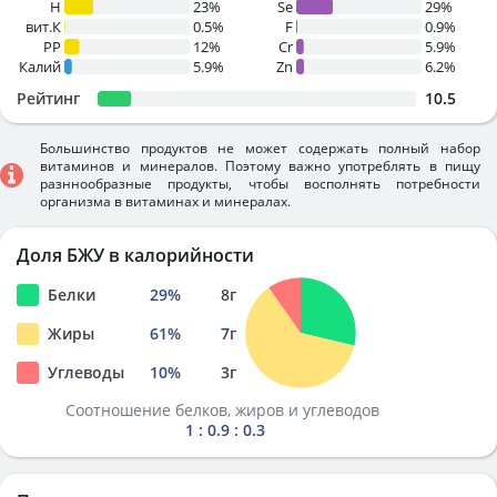
H
23%
Se
29%
вит.К
0.5%
F
0.9%
PP
12%
Cr
5.9%
Калий
5.9%
Zn
6.2%
Рейтинг
10.5
Большинство продуктов не может содержать полный набор
витаминов и минералов. Поэтому важно употреблять в пищу
разннообразные продукты, чтобы восполнять потребности
организма в витаминах и минералах.
Доля БЖУ в калорийности
Белки
29
%
8
г
Жиры
61
%
7
г
Углеводы
10
%
3
г
Соотношение белков, жиров и углеводов
1 : 0.9 : 0.3