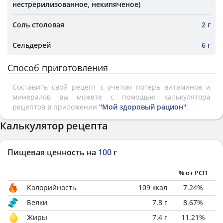
нестрерилизованное, некипяченое)
Соль столовая
2 г
Сельдерей
6 г
Способ приготовления
Составить свой рецепт с учетом потерь витаминов и
минералов вы можете с помощью калькулятора
рецептов в приложении
"Мой здоровый рацион"
.
Калькулятор рецепта
Пищевая ценность на
100
г
% от РСП
Калорийность
109
ккал
7.24
%
Белки
7.8
г
8.67
%
Жиры
7.4
г
11.21
%