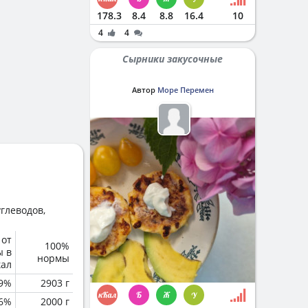
178.3
8.4
8.8
16.4
10
4
4
Сырники закусочные
Автор
Море Перемен
глеводов,
 от
100%
ы в
нормы
кал
.9%
2903 г
.6%
2000 г