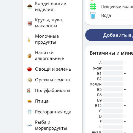
Кондитерские
Пищевые воло
изделия
Вода
Крупы, мука,
макароны
Добавить в
Молочные
продукты
Напитки
Витамины и мин
алкогольные
A
~
b-car
~
Овощи и зелень
В1
~
B2
~
Орехи и семена
Холин
~
B5
~
Полуфабрикаты
B6
~
B9
~
Птица
B12
~
C
~
Ресторанная еда
D
~
E
~
Рыба и
H
~
морепродукты
вит.К
~