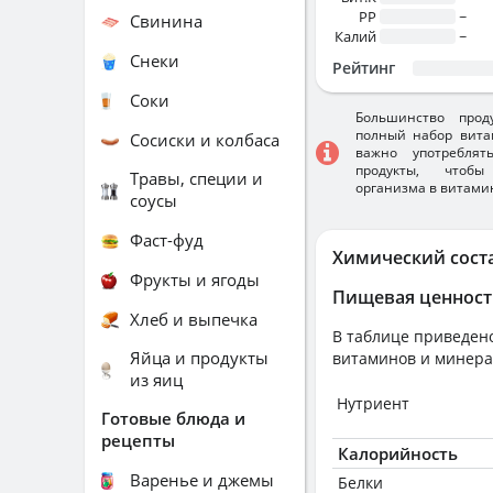
PP
~
Свинина
Калий
~
Снеки
Рейтинг
Соки
Большинство прод
полный набор вита
Сосиски и колбаса
важно употребля
продукты, чтобы
Травы, специи и
организма в витами
соусы
Фаст-фуд
Химический сост
Фрукты и ягоды
Пищевая ценност
Хлеб и выпечка
В таблице приведено
Яйца и продукты
витаминов и минера
из яиц
Нутриент
Готовые блюда и
рецепты
Калорийность
Варенье и джемы
Белки