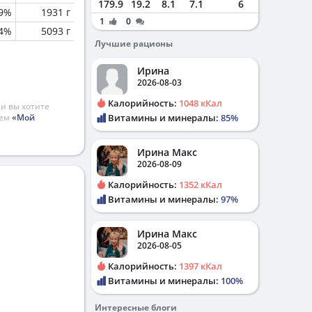
179.9
19.2
8.1
7.1
6
9%
1931 г
1
0
.4%
5093 г
Лучшие рационы
Ирина
2026-08-03
Калорийность:
1048 кКал
и вы хотите
ием
«Мой
Витамины и минералы:
85%
Ирина Макс
2026-08-09
Калорийность:
1352 кКал
Витамины и минералы:
97%
Ирина Макс
2026-08-05
Калорийность:
1397 кКал
Витамины и минералы:
100%
Интересные блоги