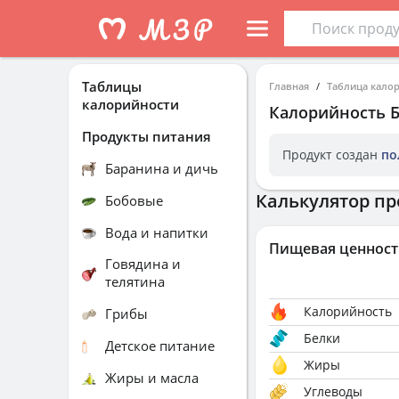
Таблицы
Главная
Таблица кало
калорийности
Калорийность
Продукты питания
Продукт создан
по
Баранина и дичь
Калькулятор пр
Бобовые
Вода и напитки
Пищевая ценност
Говядина и
телятина
Калорийность
Грибы
Белки
Детское питание
Жиры
Жиры и масла
Углеводы