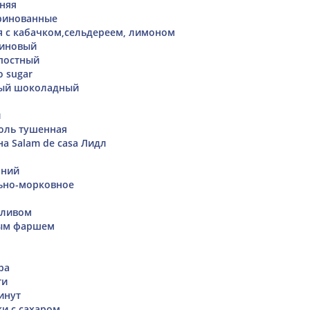
няя
ринованные
я с кабачком,сельдереем, лимоном
еиновый
постный
o sugar
ый шоколадный
й
оль тушенная
а Salam de casа Лидл
шний
ьно-морковное
i
сливом
ным фаршем
ра
ти
инут
и с сахаром