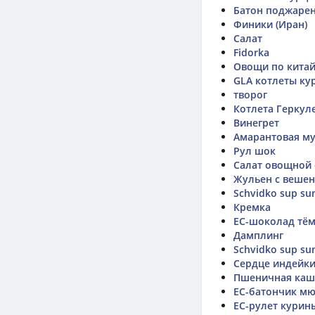
Батон поджарен
Финики (Иран)
Салат
Fidorka
Овощи по кита
GLA котлеты ку
творог
Котлета Геркул
Винегрет
Амарантовая м
Рул шок
Салат овощной
Жульен с вешен
Schvidko sup sum
Кремка
ЕС-шоколад тём
Дамплинг
Schvidko sup sum
Сердце индейки
Пшеничная каш
ЕС-батончик мю
ЕС-рулет курин