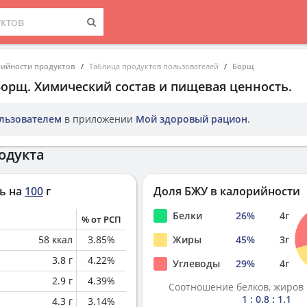
рийности продуктов
Таблица продуктов пользователей
Борщ
Борщ
. Химический состав и пищевая ценность.
льзователем
в приложении
Мой здоровый рацион
.
одукта
ь на
100
г
Доля БЖУ в калорийности
Белки
26
%
4
г
% от РСП
58
ккал
3.85
%
Жиры
45
%
3
г
3.8
г
4.22
%
Углеводы
29
%
4
г
2.9
г
4.39
%
Соотношение белков, жиров 
1 : 0.8 : 1.1
4.3
г
3.14
%