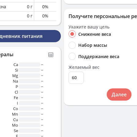
кна
0
г
0
%
0
г
0
%
Получите персональные р
Укажите вашу цель
Снижение веса
 дневник питания
Набор массы
ералы
Поддержание веса
Ca
~
Желаемый вес
Si
~
Mg
~
Na
~
P
~
Cl
~
Далее
Fe
~
I
~
Co
~
Mn
~
Cu
~
Mo
~
Se
~
F
~