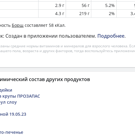
2.9 г
56 г
5.2%
4.3 г
219 г
2%
3
ность
Борщ
составляет 58 кКал.
к: Создан в приложении пользователем.
Подробнее
.
азаны средние нормы витаминов и минералов для взрослого человека. Есл
вашего пола, возраста и других факторов, тогда воспользуйтесь приложен
имический состав других продуктов
дейки
из крупы ПРОЗАПАС
ул слоу
ной 19.05.23
то-печенье