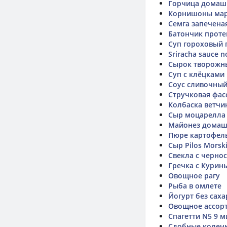
Горчица домаш
Корнишоны ма
Семга запечена
Батончик прот
Суп гороховый 
Sriracha sauce n
Сырок творожн
Суп с клёцками
Соус сливочны
Стручковая фас
Колбаска ветчин
Сыр моцарелла
Майонез дома
Пюре картофел
Сыр Pilos Morsk
Свекла с черно
Гречка с Кури
Овощное рагу
Рыба в омлете
Йогурт без саха
Овощное ассор
Спагетти N5 9 м
Сдобные колечк