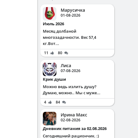
Марусичка
01-08-2026
Июль 2026
Месяц долбаной
многозадачности. Вес 57,4
кг.Вот...
11
80
Лиса
07-08-2026
Крик души
Можно ведь излить душу?
Думаю, можно.. Мы с муже...
4
84
Ирина Макс
02-08-2026
Дневник питания за 02.08.2026
Сегодняшний рациончик. :)