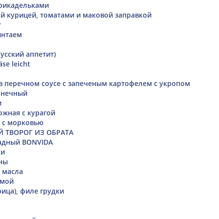
фрикадельками
ой курицей, томатами и маковой заправкой
r
интаем
русский аппетит)
äse leicht
в перечном соусе с запеченым картофелем с укропом
лнечный
и
ожная с курагой
и с морковью
 ТВОРОГ ИЗ ОБРАТА
адный BONVIDA
ки
ны
 масла
 мой
рица), филе грудки