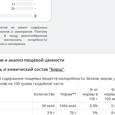
Cr
~
Zn
~
0
уктов не может содержать
минов и минералов. Поэтому
ть в пищу разннообразные
 восполнять потребности
нах и минералах.
ав и анализ пищевой ценности
ь и химический состав
"Борщ"
.
 содержание пищевых веществ (калорийности, белков, жиров, у
лов) на
100 грамм
съедобной части.
% от
%
Количество
Норма**
нормы в
норм
100 г
100 к
58 ккал
1684 ккал
3.4%
5
3.8 г
76 г
5%
8