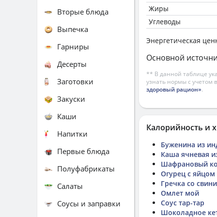
Жиры
Вторые блюда
Углеводы
Выпечка
Энергетическая цен
Гарниры
Основной источни
Десерты
** В данной таблице ук
Заготовки
узнать нормы с учетом 
здоровый рацион»
.
Закуски
Каши
Калорийность и х
Напитки
Буженина из ин
Первые блюда
Каша ячневая 
Шафрановый ко
Полуфабрикаты
Огурец с яйцом
Гречка со свини
Салаты
Омлет мой
Соус тар-тар
Соусы и заправки
Шоколадное ке