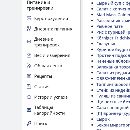
Питание и
Сырный суп с 
тренировки
Салат с копчен
Mad Mass Gaine
Курс похудения
Рассольник с м
Рыбное пате
Дневник питания
Рис с курицей (
Körniger Fridchk
Дневник
Глазунья
тренировок
Куриное бедро 
Вес и измерения
Протеин подсо
Печеные яблок
Общая лента
Запеканка твор
Салат из редьк
Рецепты
ОБЕЗЖИРЕННЫЙ
Топпинг шокол
Статьи
Стейк из индей
Гуляш из свини
Истории успеха
Щи постные без
Таблицы
Салат овощной
калорийности
[П] Бройлер (ку
Сырок
Поиск
Бекон мираторг