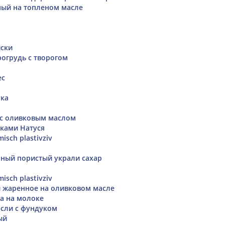
ый на топленом масле
йски
рогрудь с творогом
ес
ука
 с оливковым маслом
ками Натуся
isch plastivziv
ный пористый украли сахар
isch plastivziv
 жаренное на оливковом масле
а на молоке
сли с фундуком
ый