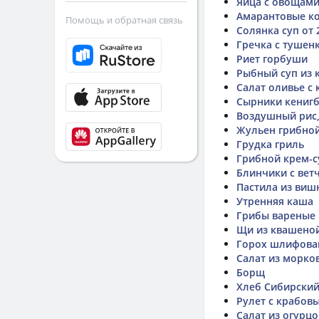
Яйца с овощам
Амарантовые ко
Помощь и обратная связь
Солянка суп от 
Гречка с тушен
Риет горбуши
Рыбный суп из 
Салат оливье с
Сырники кенигб
Воздушный рис,
Жульен грибно
Грудка гриль
Грибной крем-с
Блинчики с вет
Пастила из виш
Утренняя каша
Грибы вареные
Щи из квашеной
Горох шлифова
Салат из морко
Борщ
Хлеб Сибирский
Рулет с крабов
Салат из огурц