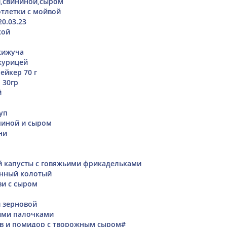
и,свининой,сыром
тлетки с мойвой
20.03.23
кой
кижуча
 курицей
ейкер 70 г
 30гр
й
уп
чиной и сыром
ни
 капусты с говяжьими фрикадельками
нный колотый
ви с сыром
 зерновой
ыми палочками
ов и помидор с творожным сыром#