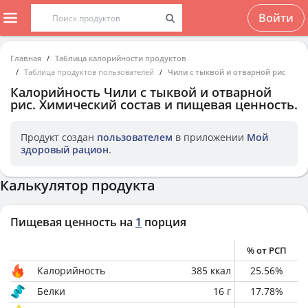
Войти
Главная
Таблица калорийности продуктов
Таблица продуктов пользователей
Чили с тыквой и отварной рис
Калорийность
Чили с тыквой и отварной
рис
. Химический состав и пищевая ценность.
Продукт создан
пользователем
в приложении
Мой
здоровый рацион
.
Калькулятор продукта
Пищевая ценность на
1
порция
% от РСП
Калорийность
385
ккал
25.56
%
Белки
16
г
17.78
%