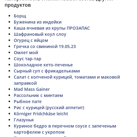
продуктов
Борщ
Буженина из индейки
Каша ячневая из крупы ПРОЗАПАС
Шафрановый коул слоу
Огурец с яйцом
Гречка со свининой 19.05.23
Омлет мой
Соус тар-тар
Шоколадное кето-печенье
Сырный суп с фрикадельками
Салат с копченой курицей, томатами и маковой
заправкой
Mad Mass Gainer
Рассольник с минтаем
Рыбное пате
Рис с курицей (русский аппетит)
Körniger Fridchkäse leicht
Глазунья
Куриное бедро в перечном соусе с запеченым
картофелем с укропом