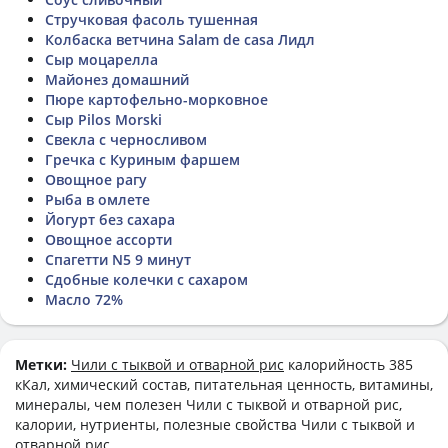
Стручковая фасоль тушенная
Колбаска ветчина Salam de casа Лидл
Сыр моцарелла
Майонез домашний
Пюре картофельно-морковное
Сыр Pilos Morski
Свекла с черносливом
Гречка с Куриным фаршем
Овощное рагу
Рыба в омлете
Йогурт без сахара
Овощное ассорти
Спагетти N5 9 минут
Сдобные колечки с сахаром
Масло 72%
Метки:
Чили с тыквой и отварной рис
калорийность 385
кКал, химический состав, питательная ценность, витамины,
минералы, чем полезен Чили с тыквой и отварной рис,
калории, нутриенты, полезные свойства Чили с тыквой и
отварной рис