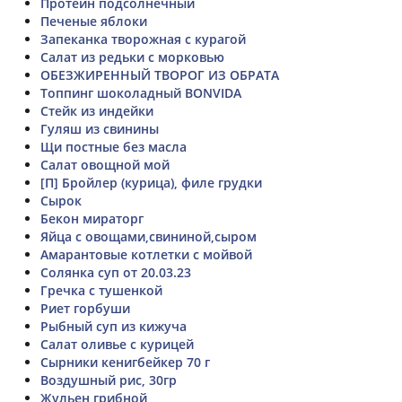
Протеин подсолнечный
Печеные яблоки
Запеканка творожная с курагой
Салат из редьки с морковью
ОБЕЗЖИРЕННЫЙ ТВОРОГ ИЗ ОБРАТА
Топпинг шоколадный BONVIDA
Стейк из индейки
Гуляш из свинины
Щи постные без масла
Салат овощной мой
[П] Бройлер (курица), филе грудки
Сырок
Бекон мираторг
Яйца с овощами,свининой,сыром
Амарантовые котлетки с мойвой
Солянка суп от 20.03.23
Гречка с тушенкой
Риет горбуши
Рыбный суп из кижуча
Салат оливье с курицей
Сырники кенигбейкер 70 г
Воздушный рис, 30гр
Жульен грибной