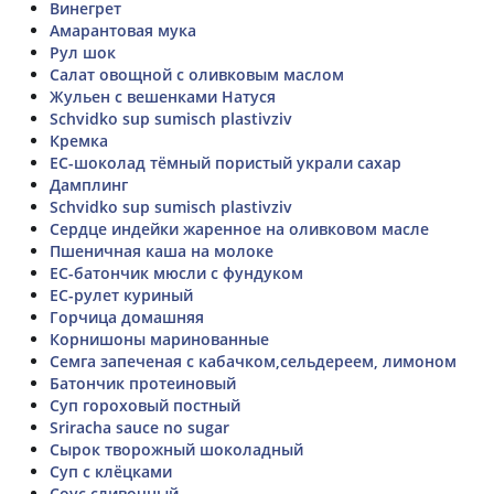
Винегрет
Амарантовая мука
Рул шок
Салат овощной с оливковым маслом
Жульен с вешенками Натуся
Schvidko sup sumisch plastivziv
Кремка
ЕС-шоколад тёмный пористый украли сахар
Дамплинг
Schvidko sup sumisch plastivziv
Сердце индейки жаренное на оливковом масле
Пшеничная каша на молоке
ЕС-батончик мюсли с фундуком
ЕС-рулет куриный
Горчица домашняя
Корнишоны маринованные
Семга запеченая с кабачком,сельдереем, лимоном
Батончик протеиновый
Суп гороховый постный
Sriracha sauce no sugar
Сырок творожный шоколадный
Суп с клёцками
Соус сливочный