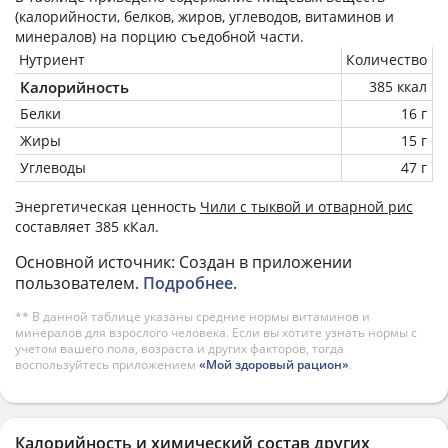
(калорийности, белков, жиров, углеводов, витаминов и
минералов) на
порцию
съедобной части.
Нутриент
Количество
Калорийность
385 ккал
Белки
16 г
Жиры
15 г
Углеводы
47 г
Энергетическая ценность
Чили с тыквой и отварной рис
составляет 385 кКал.
Основной источник: Создан в приложении
пользователем.
Подробнее
.
** В данной таблице указаны средние нормы витаминов и
минералов для взрослого человека. Если вы хотите узнать нормы с
учетом вашего пола, возраста и других факторов, тогда
воспользуйтесь приложением
«Мой здоровый рацион»
.
Калорийность и химический состав других