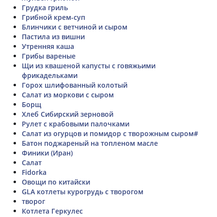
Грудка гриль
Грибной крем-суп
Блинчики с ветчиной и сыром
Пастила из вишни
Утренняя каша
Грибы вареные
Щи из квашеной капусты с говяжьими
фрикадельками
Горох шлифованный колотый
Салат из моркови с сыром
Борщ
Хлеб Сибирский зерновой
Рулет с крабовыми палочками
Салат из огурцов и помидор с творожным сыром#
Батон поджареный на топленом масле
Финики (Иран)
Салат
Fidorka
Овощи по китайски
GLA котлеты курогрудь с творогом
творог
Котлета Геркулес