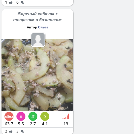
1
0
Жареный кабачок с
творогом и базиликом
Автор
Ольга
63.7
5.5
2.7
4.1
13
2
3