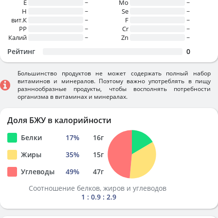
E
~
Mo
~
H
~
Se
~
вит.К
~
F
~
PP
~
Cr
~
Калий
~
Zn
~
Рейтинг
0
Большинство продуктов не может содержать полный набор
витаминов и минералов. Поэтому важно употреблять в пищу
разннообразные продукты, чтобы восполнять потребности
организма в витаминах и минералах.
Доля БЖУ в калорийности
Белки
17
%
16
г
Жиры
35
%
15
г
Углеводы
49
%
47
г
Соотношение белков, жиров и углеводов
1 : 0.9 : 2.9