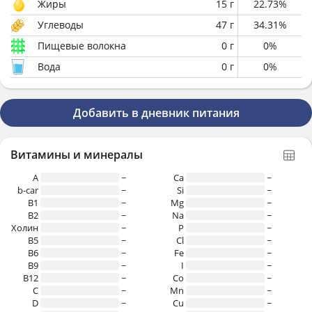
Жиры
15
г
22.73
%
Углеводы
47
г
34.31
%
Пищевые волокна
0
г
0
%
Вода
0
г
0
%
Добавить в дневник питания
Витамины и минералы
A
~
Ca
~
b-car
~
Si
~
В1
~
Mg
~
B2
~
Na
~
Холин
~
P
~
B5
~
Cl
~
B6
~
Fe
~
B9
~
I
~
B12
~
Co
~
C
~
Mn
~
D
~
Cu
~