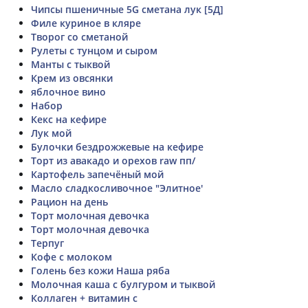
Чипсы пшеничные 5G сметана лук [5Д]
Филе куриное в кляре
Творог со сметаной
Рулеты с тунцом и сыром
Манты с тыквой
Крем из овсянки
яблочное вино
Набор
Кекс на кефире
Лук мой
Булочки бездрожжевые на кефире
Торт из авакадо и орехов raw пп/
Картофель запечёный мой
Масло сладкосливочное "Элитное'
Рацион на день
Торт молочная девочка
Торт молочная девочка
Терпуг
Кофе с молоком
Голень без кожи Наша ряба
Молочная каша с булгуром и тыквой
Коллаген + витамин с