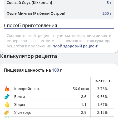
Соевый Соус [Kikkoman]
5 г
Филе Минтая [Рыбный Остров]
200 г
Способ приготовления
Составить свой рецепт с учетом потерь витаминов и
минералов вы можете с помощью калькулятора
рецептов в приложении
"Мой здоровый рацион"
.
Калькулятор рецепта
Пищевая ценность на
100
г
% от РСП
Калорийность
56.6
ккал
3.76
%
Белки
8.6
г
9.56
%
Жиры
1.1
г
1.67
%
Углеводы
2.9
г
2.12
%