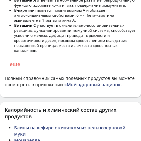
Витамин А
отвечает за нормальное развитие, репродуктивную
функцию, здоровье кожи и глаз, поддержание иммунитета.
В-каротин
является провитамином А и обладает
антиоксидантными свойствами. 6 мкг бета-каротина
эквивалентны 1 мкг витамина А.
Витамин С
участвует в окислительно-восстановительных
реакциях, функционировании иммунной системы, способствует
усвоению железа. Дефицит приводит к рыхлости и
кровоточивости десен, носовым кровотечениям вследствие
повышенной проницаемости и ломкости кровеносных
капилляров.
еще
Полный справочник самых полезных продуктов вы можете
посмотреть в приложении
«Мой здоровый рацион»
.
Калорийность и химический состав других
продуктов
Блины на кефире с кипятком из цельнозерновой
муки
Моцарелла