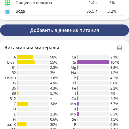
Пищевые волокна
1.4
г
7
%
Вода
85.5
г
3.2
%
Добавить в дневник питания
Витамины и минералы
A
50%
Ca
2.1%
b-car
55%
Si
104%
В1
2.5%
Mg
3.8%
B2
3%
Na
1.2%
Холин
1.6%
P
4.2%
B5
4.9%
Cl
0.6%
B6
4.3%
Fe
2.2%
B9
5.7%
I
4%
B12
~
Co
4.4%
C
34%
Mn
5.7%
D
~
Cu
3.4%
E
2.3%
Mo
6.3%
H
0.6%
Se
1.5%
вит.К
30%
F
0.3%