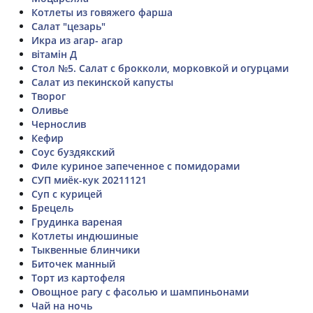
Котлеты из говяжего фарша
Салат "цезарь"
Икра из агар- агар
вітамін Д
Стол №5. Салат с брокколи, морковкой и огурцами
Салат из пекинской капусты
Творог
Оливье
Чернослив
Кефир
Соус буздякский
Филе куриное запеченное с помидорами
СУП миёк-кук 20211121
Суп с курицей
Брецель
Грудинка вареная
Котлеты индюшиные
Тыквенные блинчики
Биточек манный
Торт из картофеля
Овощное рагу с фасолью и шампиньонами
Чай на ночь