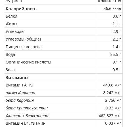
Нутриент
Количество
Калорийность
56.6 ккал
Белки
8.6 г
Жиры
1.1 г
Углеводы
2.9 г
Углеводы (общие)
2.2 г
Пищевые волокна
1.4 г
Вода
85.5 г
Органические кислоты
0.1 г
Зола
0.5 г
Витамины
Витамин А, РЭ
449.8 мкг
альфа Каротин
8.242 мкг
бета Каротин
2.756 мг
бета Криптоксантин
0.33 мкг
Лютеин + Зеаксантин
462.527 мкг
Витамин В1, тиамин
0.037 мг