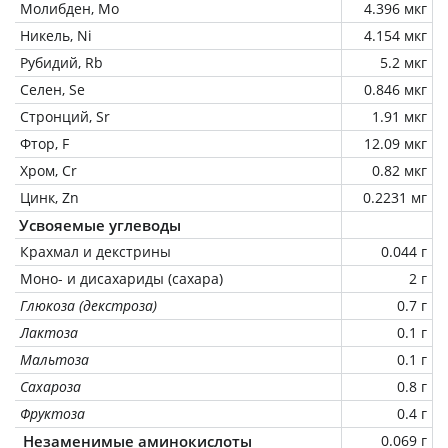
Молибден, Mo
4.396 мкг
Никель, Ni
4.154 мкг
Рубидий, Rb
5.2 мкг
Селен, Se
0.846 мкг
Стронций, Sr
1.91 мкг
Фтор, F
12.09 мкг
Хром, Cr
0.82 мкг
Цинк, Zn
0.2231 мг
Усвояемые углеводы
Крахмал и декстрины
0.044 г
Моно- и дисахариды (сахара)
2 г
Глюкоза (декстроза)
0.7 г
Лактоза
0.1 г
Мальтоза
0.1 г
Сахароза
0.8 г
Фруктоза
0.4 г
Незаменимые аминокислоты
0.069 г