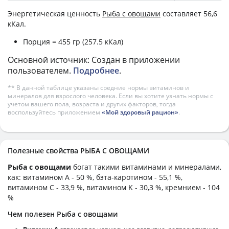
Энергетическая ценность
Рыба с овощами
составляет 56,6
кКал.
Порция = 455 гр (257.5 кКал)
Основной источник: Создан в приложении
пользователем.
Подробнее
.
** В данной таблице указаны средние нормы витаминов и
минералов для взрослого человека. Если вы хотите узнать нормы с
учетом вашего пола, возраста и других факторов, тогда
воспользуйтесь приложением
«Мой здоровый рацион»
.
Полезные свойства РЫБА С ОВОЩАМИ
Рыба с овощами
богат такими витаминами и минералами,
как: витамином А - 50 %, бэта-каротином - 55,1 %,
витамином C - 33,9 %, витамином K - 30,3 %, кремнием - 104
%
Чем полезен Рыба с овощами