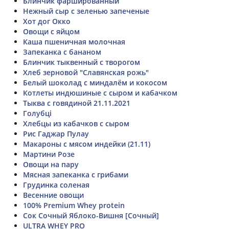
Блинчик фаршированный
Нежный сыр с зеленью запеченые
Хот дог Окко
Овощи с яйцом
Каша пшеничная молочная
Запеканка с бананом
Блинчик тыквенный с творогом
Хлеб зерновой "Славянская рожь"
Белый шоколад с миндалём и кокосом
Котлеты индюшиные с сыром и кабачком
Тыква с говядиной 21.11.2021
Голубці
Хлебцы из кабачков с сыром
Рис Гаджар Пулау
Макароны с мясом индейки (21.11)
Мартини Розе
Овощи на пару
Мясная запеканка с грибами
Грудинка соленая
Весенние овощи
100% Premium Whey protein
Сок Сочный Яблоко-Вишня [Сочный]
ULTRA WHEY PRO