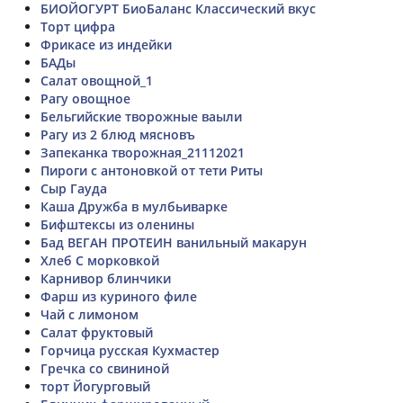
БИОЙОГУРТ БиоБаланс Классический вкус
Торт цифра
Фрикасе из индейки
БАДы
Салат овощной_1
Рагу овощное
Бельгийские творожные ваыли
Рагу из 2 блюд мясновъ
Запеканка творожная_21112021
Пироги с антоновкой от тети Риты
Сыр Гауда
Каша Дружба в мулбьиварке
Бифштексы из оленины
Бад ВЕГАН ПРОТЕИН ванильный макарун
Хлеб С морковкой
Карнивор блинчики
Фарш из куриного филе
Чай с лимоном
Салат фруктовый
Горчица русская Кухмастер
Гречка со свининой
торт Йогурговый