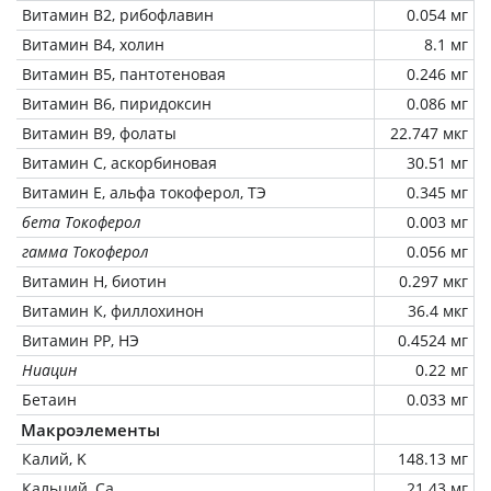
Витамин В2, рибофлавин
0.054 мг
Витамин В4, холин
8.1 мг
Витамин В5, пантотеновая
0.246 мг
Витамин В6, пиридоксин
0.086 мг
Витамин В9, фолаты
22.747 мкг
Витамин C, аскорбиновая
30.51 мг
Витамин Е, альфа токоферол, ТЭ
0.345 мг
бета Токоферол
0.003 мг
гамма Токоферол
0.056 мг
Витамин Н, биотин
0.297 мкг
Витамин К, филлохинон
36.4 мкг
Витамин РР, НЭ
0.4524 мг
Ниацин
0.22 мг
Бетаин
0.033 мг
Макроэлементы
Калий, K
148.13 мг
Кальций, Ca
21.43 мг