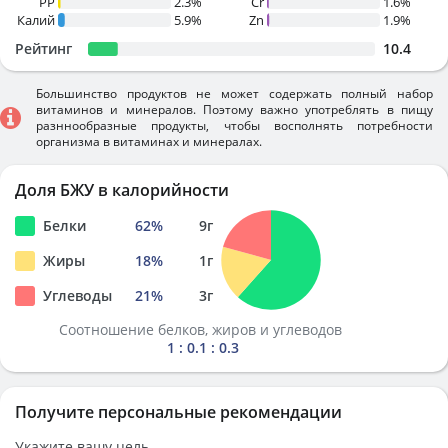
PP
2.3%
Cr
1.6%
Калий
5.9%
Zn
1.9%
Рейтинг
10.4
Большинство продуктов не может содержать полный набор
витаминов и минералов. Поэтому важно употреблять в пищу
разннообразные продукты, чтобы восполнять потребности
организма в витаминах и минералах.
Доля БЖУ в калорийности
Белки
62
%
9
г
Жиры
18
%
1
г
Углеводы
21
%
3
г
Соотношение белков, жиров и углеводов
1 : 0.1 : 0.3
Получите персональные рекомендации
Укажите вашу цель