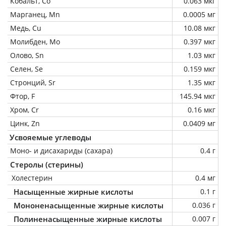
Кобальт, Co
0.063 мкг
Марганец, Mn
0.0005 мг
Медь, Cu
10.08 мкг
Молибден, Mo
0.397 мкг
Олово, Sn
1.03 мкг
Селен, Se
0.159 мкг
Стронций, Sr
1.35 мкг
Фтор, F
145.94 мкг
Хром, Cr
0.16 мкг
Цинк, Zn
0.0409 мг
Усвояемые углеводы
Моно- и дисахариды (сахара)
0.4 г
Стеролы (стерины)
Холестерин
0.4 мг
Насыщенные жирные кислоты
0.1 г
Мононенасыщенные жирные кислоты
0.036 г
Полиненасыщенные жирные кислоты
0.007 г