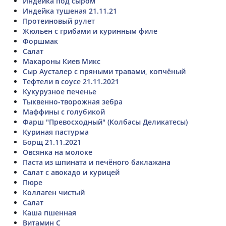
Индейка под сыром
Индейка тушеная 21.11.21
Протеиновый рулет
Жюльен с грибами и куринным филе
Форшмак
Салат
Макароны Киев Микс
Сыр Аусталер с пряными травами, копчёный
Тефтели в соусе 21.11.2021
Кукурузное печенье
Тыквенно-творожная зебра
Маффины с голубикой
Фарш "Превосходный" (Колбасы Деликатесы)
Куриная пастурма
Борщ 21.11.2021
Овсянка на молоке
Паста из шпината и печёного баклажана
Салат с авокадо и курицей
Пюре
Коллаген чистый
Салат
Каша пшенная
Витамин C