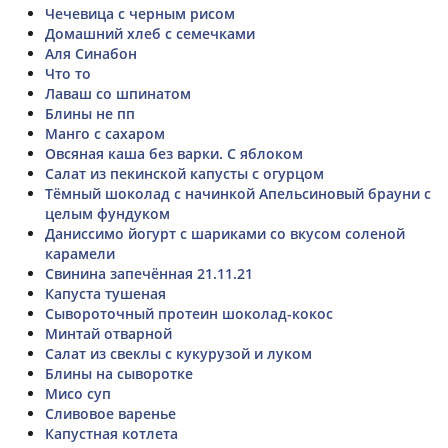
Чечевица с черным рисом
Домашний хлеб с семечками
Аля Синабон
Что то
Лаваш со шпинатом
Блины не пп
Манго с сахаром
Овсяная каша без варки. С яблоком
Салат из пекинской капусты с огурцом
Тёмный шоколад с начинкой Апельсиновый брауни с
целым фундуком
Даниссимо йогурт с шариками со вкусом соленой
карамели
Свинина запечённая 21.11.21
Капуста тушеная
Сывороточный протеин шоколад-кокос
Минтай отварной
Салат из свеклы с кукурузой и луком
Блины на сыворотке
Мисо суп
Сливовое варенье
Капустная котлета