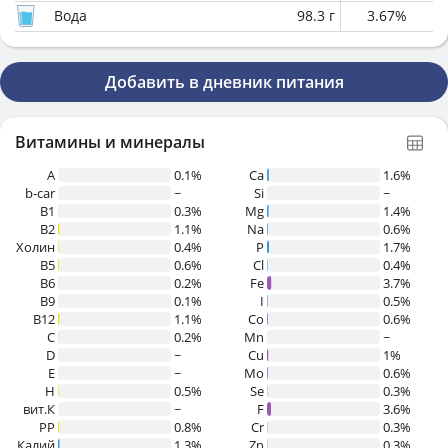
Вода
98.3
г
3.67
%
Добавить в дневник питания
Витамины и минералы
A
0.1%
Ca
1.6%
b-car
~
Si
~
В1
0.3%
Mg
1.4%
B2
1.1%
Na
0.6%
Холин
0.4%
P
1.7%
B5
0.6%
Cl
0.4%
B6
0.2%
Fe
3.7%
B9
0.1%
I
0.5%
B12
1.1%
Co
0.6%
C
0.2%
Mn
~
D
~
Cu
1%
E
~
Mo
0.6%
H
0.5%
Se
0.3%
вит.К
~
F
3.6%
PP
0.8%
Cr
0.3%
Калий
1.3%
Zn
0.3%