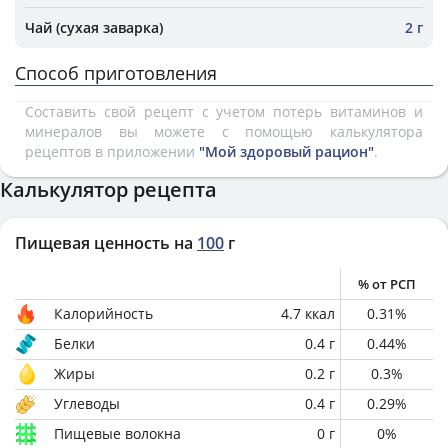
Чай (сухая заварка)
2 г
Способ приготовления
Составить свой рецепт с учетом потерь витаминов и
минералов вы можете с помощью калькулятора
рецептов в приложении
"Мой здоровый рацион"
.
Калькулятор рецепта
Пищевая ценность на
100
г
% от РСП
Калорийность
4.7
ккал
0.31
%
Белки
0.4
г
0.44
%
Жиры
0.2
г
0.3
%
Углеводы
0.4
г
0.29
%
Пищевые волокна
0
г
0
%