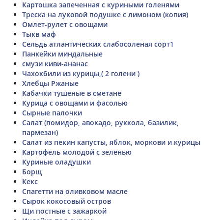
Картошка запеченная с куриными голенями
Треска на луковой подушке с лимоном (копия)
Омлет-рулет с овощами
Тыкв маф
Сельдь атлантических слабосоленая сорт1
Панкейки миндальные
смузи киви-ананас
Чахохбили из курицы,( 2 голени )
Хлебцы Ржаные
Кабачки тушеные в сметане
Курица с овощами и фасолью
Сырные палочки
Салат (помидор, авокадо, руккола, базилик,
пармезан)
Салат из пекин капусты, яблок, моркови и курицы
Картофель молодой с зеленью
Куриные оладушки
Борщ
Кекс
Спагетти на оливковом масле
Сырок кокосовый остров
Щи постные с зажаркой