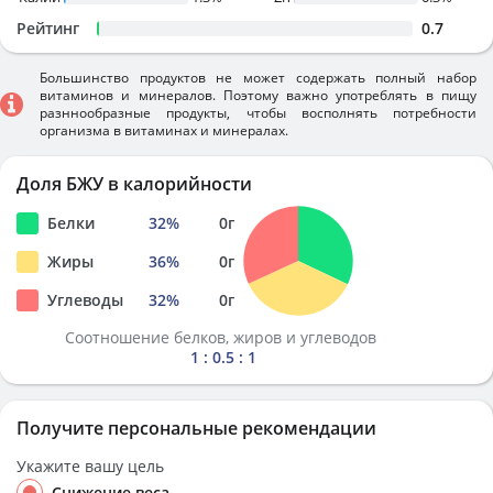
Рейтинг
0.7
Большинство продуктов не может содержать полный набор
витаминов и минералов. Поэтому важно употреблять в пищу
разннообразные продукты, чтобы восполнять потребности
организма в витаминах и минералах.
Доля БЖУ в калорийности
Белки
32
%
0
г
Жиры
36
%
0
г
Углеводы
32
%
0
г
Соотношение белков, жиров и углеводов
1 : 0.5 : 1
Получите персональные рекомендации
Укажите вашу цель
Снижение веса