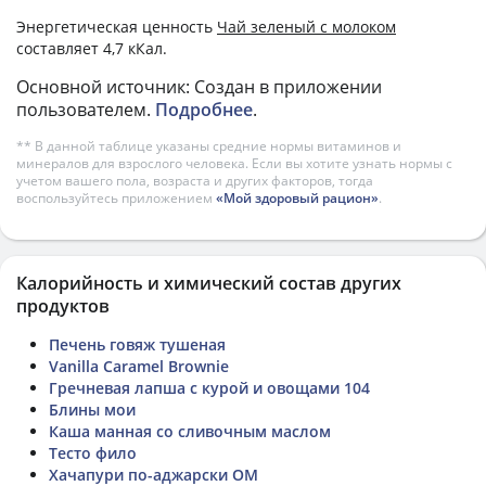
Энергетическая ценность
Чай зеленый с молоком
составляет 4,7 кКал.
Основной источник: Создан в приложении
пользователем.
Подробнее
.
** В данной таблице указаны средние нормы витаминов и
минералов для взрослого человека. Если вы хотите узнать нормы с
учетом вашего пола, возраста и других факторов, тогда
воспользуйтесь приложением
«Мой здоровый рацион»
.
Калорийность и химический состав других
продуктов
Печень говяж тушеная
Vanilla Caramel Brownie
Гречневая лапша с курой и овощами 104
Блины мои
Каша манная со сливочным маслом
Тесто фило
Хачапури по-аджарски ОМ