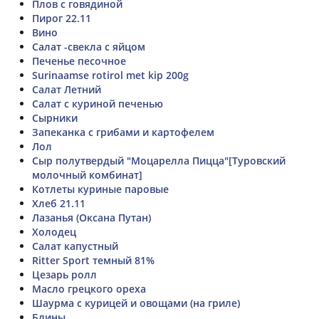
Плов с говядиной
Пирог 22.11
Вино
Салат -свекла с яйцом
Печенье песочное
Surinaamse rotirol met kip 200g
Салат Летний
Салат с куриной печенью
Сырники
Запеканка с грибами и картофелем
Лол
Сыр полутвердый "Моцарелла Пицца"[Туровский
молочный комбинат]
Котлеты куриные паровые
Хлеб 21.11
Лазанья (Оксана Путан)
Холодец
Салат капустный
Ritter Sport темный 81%
Цезарь ролл
Масло грецкого ореха
Шаурма с курицей и овощами (на гриле)
Блины