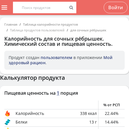
Войти
Главная
Таблица калорийности продуктов
Таблица продуктов пользователей
для сочных рёбрышек
Калорийность
для сочных рёбрышек
.
Химический состав и пищевая ценность.
Продукт создан
пользователем
в приложении
Мой
здоровый рацион
.
Калькулятор продукта
Пищевая ценность на
1
порция
% от РСП
Калорийность
338
ккал
22.44
%
Белки
13
г
14.44
%