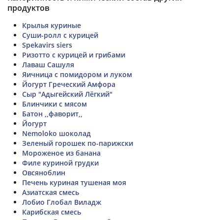
продуктов
Крылья куриные
Суши-ролл с курицей
Spekavirs siers
Ризотто с курицей и грибами
Лаваш Сашуля
Яичница с помидором и луком
Йогурт Греческий Амфора
Сыр "Адыгейский Лёгкий"
Блинчики с мясом
Батон ,,фаворит,,
Йогурт
Nemoloko шоколад
Зеленый горошек по-парижски
Мороженое из банана
Филе куриной грудки
Овсяноблин
Печень куриная тушеная моя
Азиатская смесь
Лобио Глобал Виладж
Карибская смесь