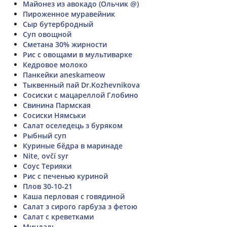
Майонез из авокадо (Ольчик @)
Пироженное муравейник
Сыр бутербродный
Суп овощной
Сметана 30% жирности
Рис с овощами в мультиварке
Кедровое молоко
Панкейки aneskameow
Тыквенный пай Dr.Kozhevnikova
Сосиски с мацареллой Глобино
Свинина Пармская
Сосиски Нямськи
Салат оселедець з буряком
Рыбный суп
Куриные бёдра в маринаде
Nite, ovčí syr
Соус Терияки
Рис с печенью куриной
Плов 30-10-21
Каша перловая с говядиной
Салат з сирого гарбуза з фетою
Салат с креветками
Миндаль