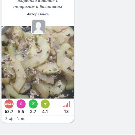
Жареный кабачок с
творогом и базиликом
Автор
Ольга
63.7
5.5
2.7
4.1
13
2
3