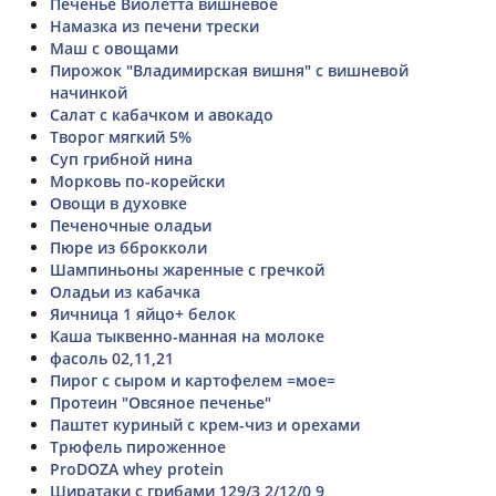
Печенье Виолетта вишнёвое
Намазка из печени трески
Маш с овощами
Пирожок "Владимирская вишня" с вишневой
начинкой
Салат с кабачком и авокадо
Творог мягкий 5%
Суп грибной нина
Морковь по-корейски
Овощи в духовке
Печеночные оладьи
Пюре из бброкколи
Шампиньоны жаренные с гречкой
Оладьи из кабачка
Яичница 1 яйцо+ белок
Каша тыквенно-манная на молоке
фасоль 02,11,21
Пирог с сыром и картофелем =мое=
Протеин "Овсяное печенье"
Паштет куриный с крем-чиз и орехами
Трюфель пироженное
ProDOZA whey protein
Ширатаки с грибами 129/3,2/12/0,9