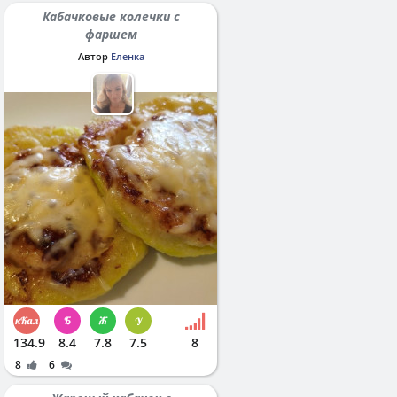
Кабачковые колечки с
фаршем
Автор
Еленка
134.9
8.4
7.8
7.5
8
8
6