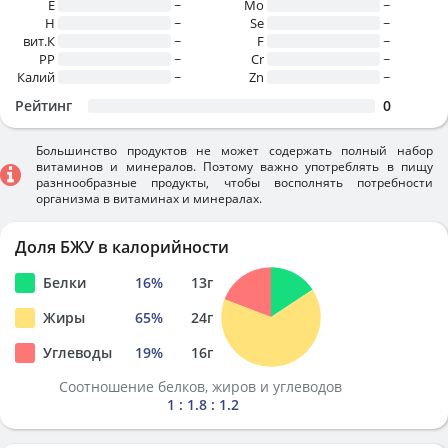
E
~
Mo
~
H
~
Se
~
вит.К
~
F
~
PP
~
Cr
~
Калий
~
Zn
~
Рейтинг
0
Большинство продуктов не может содержать полный набор
витаминов и минералов. Поэтому важно употреблять в пищу
разннообразные продукты, чтобы восполнять потребности
организма в витаминах и минералах.
Доля БЖУ в калорийности
Белки
16
%
13
г
Жиры
65
%
24
г
Углеводы
19
%
16
г
Соотношение белков, жиров и углеводов
1 : 1.8 : 1.2