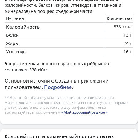
(калорийности, белков, жиров, углеводов, витаминов и
минералов) на
порцию
съедобной части.
Нутриент
Количество
Калорийность
338 ккал
Белки
13 г
Жиры
24 г
Углеводы
16 г
Энергетическая ценность
для сочных рёбрышек
составляет 338 кКал.
Основной источник: Создан в приложении
пользователем.
Подробнее
.
** В данной таблице указаны средние нормы витаминов и
минералов для взрослого человека. Если вы хотите узнать нормы с
учетом вашего пола, возраста и других факторов, тогда
воспользуйтесь приложением
«Мой здоровый рацион»
.
Калорийность и химический состав других