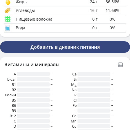
Жиры
24
г
36.36
%
Углеводы
16
г
11.68
%
Пищевые волокна
0
г
0
%
Вода
0
г
0
%
Добавить в дневник питания
Витамины и минералы
A
~
Ca
~
b-car
~
Si
~
В1
~
Mg
~
B2
~
Na
~
Холин
~
P
~
B5
~
Cl
~
B6
~
Fe
~
B9
~
I
~
B12
~
Co
~
C
~
Mn
~
D
~
Cu
~