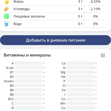
Жиры
3
г
4.55
%
Углеводы
3
г
2.19
%
Пищевые волокна
0
г
0
%
Вода
0
г
0
%
Добавить в дневник питания
Витамины и минералы
A
~
Ca
~
b-car
~
Si
~
В1
~
Mg
~
B2
~
Na
~
Холин
~
P
~
B5
~
Cl
~
B6
~
Fe
~
B9
~
I
~
B12
~
Co
~
C
~
Mn
~
D
~
Cu
~