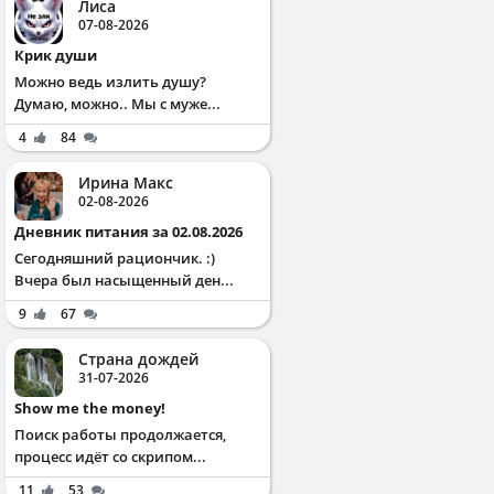
Лиса
07-08-2026
Крик души
Можно ведь излить душу?
Думаю, можно.. Мы с муже...
4
84
Ирина Макс
02-08-2026
Дневник питания за 02.08.2026
Сегодняшний рациончик. :)
Вчера был насыщенный ден...
9
67
Страна дождей
31-07-2026
Show me the money!
Поиск работы продолжается,
процесс идёт со скрипом...
11
53