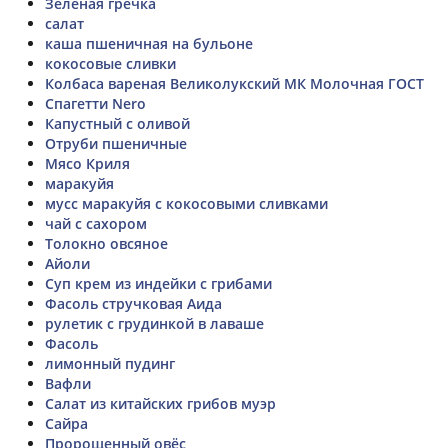
Зелёная гречка
салат
каша пшеничная на бульоне
кокосовые сливки
Колбаса вареная Великолукский МК Молочная ГОСТ
Спагетти Nero
Капустный с оливой
Отруби пшеничные
Мясо Криля
маракуйя
мусс маракуйя с кокосовыми сливками
чай с сахором
Толокно овсяное
Айоли
Суп крем из индейки с грибами
Фасоль стручковая Аида
рулетик с грудинкой в лаваше
Фасоль
лимонный пудинг
Вафли
Салат из китайских грибов муэр
Сайра
Пророщенный овёс