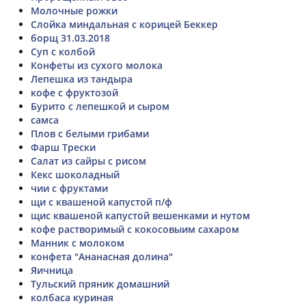
Молочные рожки
Слойка миндальная с корицей Беккер
борщ 31.03.2018
Суп с колбой
Конфеты из сухого молока
Лепешка из тандыра
кофе с фруктозой
Бурито с лепешкой и сыром
самса
Плов с белыми грибами
Фарш Трески
Салат из сайры с рисом
Кекс шоколадный
чии с фруктами
щи с квашеной капустой п/ф
щис квашеной капустой вешенками и нутом
кофе растворимый с кокосовыим сахаром
Манник с молоком
конфета "Ананасная долина"
Яичница
Тульский пряник домашний
колбаса куриная