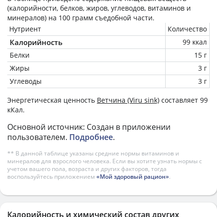
(калорийности, белков, жиров, углеводов, витаминов и
минералов) на
100 грамм
съедобной части.
Нутриент
Количество
Калорийность
99 ккал
Белки
15 г
Жиры
3 г
Углеводы
3 г
Энергетическая ценность
Ветчина (Viru sink)
составляет 99
кКал.
Основной источник: Создан в приложении
пользователем.
Подробнее
.
** В данной таблице указаны средние нормы витаминов и
минералов для взрослого человека. Если вы хотите узнать нормы с
учетом вашего пола, возраста и других факторов, тогда
воспользуйтесь приложением
«Мой здоровый рацион»
.
Калорийность и химический состав других