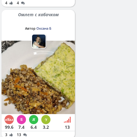
4
4
Омлет с кабачком
Автор
Оксана Б
99.6
7.4
6.4
3.2
13
3
13