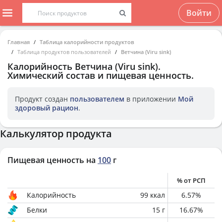
Войти
Главная
Таблица калорийности продуктов
Таблица продуктов пользователей
Ветчина (Viru sink)
Калорийность
Ветчина (Viru sink)
.
Химический состав и пищевая ценность.
Продукт создан
пользователем
в приложении
Мой
здоровый рацион
.
Калькулятор продукта
Пищевая ценность на
100
г
% от РСП
Калорийность
99
ккал
6.57
%
Белки
15
г
16.67
%