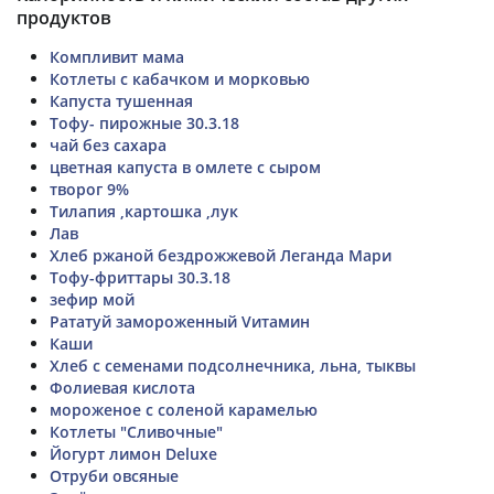
продуктов
Компливит мама
Котлеты с кабачком и морковью
Капуста тушенная
Тофу- пирожные 30.3.18
чай без сахара
цветная капуста в омлете с сыром
творог 9%
Тилапия ,картошка ,лук
Лав
Хлеб ржаной бездрожжевой Леганда Мари
Тофу-фриттары 30.3.18
зефир мой
Рататуй замороженный Vитамин
Каши
Хлеб с семенами подсолнечника, льна, тыквы
Фолиевая кислота
мороженое с соленой карамелью
Котлеты "Сливочные"
Йогурт лимон Deluxe
Отруби овсяные