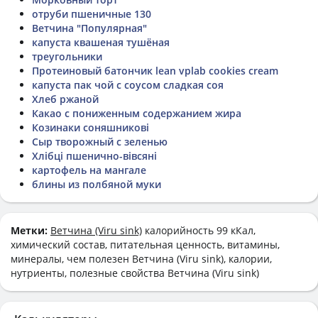
отруби пшеничные 130
Ветчина "Популярная"
капуста квашеная тушёная
треугольники
Протеиновый батончик lean vplab cookies cream
капуста пак чой с соусом сладкая соя
Хлеб ржаной
Какао с пониженным содержанием жира
Козинаки соняшникові
Сыр творожный с зеленью
Хлібці пшенично-вівсяні
картофель на мангале
блины из полбяной муки
Метки:
Ветчина (Viru sink)
калорийность 99 кКал,
химический состав, питательная ценность, витамины,
минералы, чем полезен Ветчина (Viru sink), калории,
нутриенты, полезные свойства Ветчина (Viru sink)