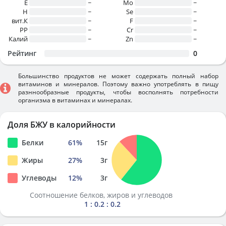
E
~
Mo
~
H
~
Se
~
вит.К
~
F
~
PP
~
Cr
~
Калий
~
Zn
~
Рейтинг
0
Большинство продуктов не может содержать полный набор
витаминов и минералов. Поэтому важно употреблять в пищу
разннообразные продукты, чтобы восполнять потребности
организма в витаминах и минералах.
Доля БЖУ в калорийности
Белки
61
%
15
г
Жиры
27
%
3
г
Углеводы
12
%
3
г
Соотношение белков, жиров и углеводов
1 : 0.2 : 0.2