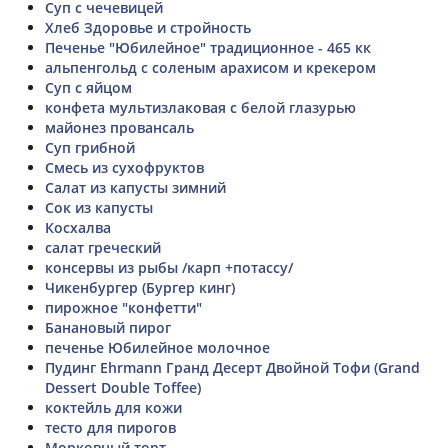
Суп с чечевицей
Хлеб Здоровье и стройность
Печенье "Юбилейное" традиционное - 465 кк
альпенгольд с соленым арахисом и крекером
Суп с яйцом
конфета мультизлаковая с белой глазурью
майонез провансаль
Суп грибной
Смесь из сухофруктов
Салат из капусты зимний
Сок из капусты
Косхалва
салат греческий
консервы из рыбы /карп +потассу/
Чикенбургер (Бургер кинг)
пирожное "конфетти"
Банановый пирог
печенье Юбилейное молочное
Пудинг Ehrmann Гранд Десерт Двойной Тофи (Grand
Dessert Double Toffee)
коктейль для кожи
тесто для пирогов
Морковный торт