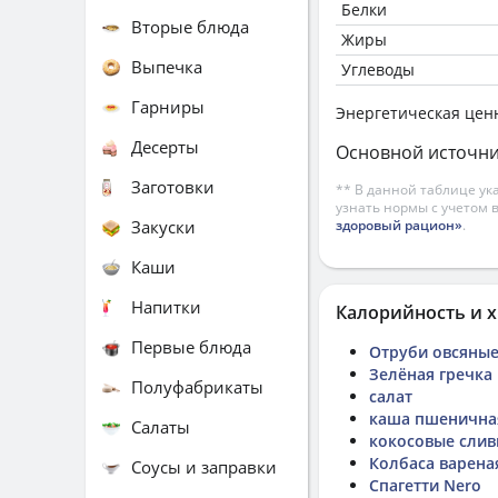
Белки
Вторые блюда
Жиры
Выпечка
Углеводы
Гарниры
Энергетическая цен
Десерты
Основной источни
Заготовки
** В данной таблице ук
узнать нормы с учетом 
Закуски
здоровый рацион»
.
Каши
Напитки
Калорийность и х
Первые блюда
Отруби овсяны
Зелёная гречка
Полуфабрикаты
салат
каша пшенична
Салаты
кокосовые слив
Колбаса варена
Соусы и заправки
Спагетти Nero