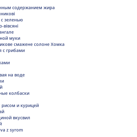
енным содержанием жира
никові
 с зеленью
-вівсяні
ангале
ной муки
икове смажене солоне Хомка
я с грибами
ками
вая на воде
ли
ей
ные колбаски
с рисом и курицей
ай
диной вкусвил
й
va z syrom