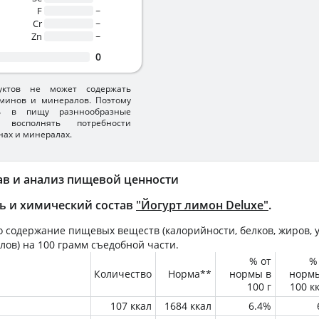
F
~
Cr
~
Zn
~
0
уктов не может содержать
минов и минералов. Поэтому
ть в пищу разннообразные
 восполнять потребности
нах и минералах.
ав и анализ пищевой ценности
ь и химический состав
"Йогурт лимон Deluxe"
.
 содержание пищевых веществ (калорийности, белков, жиров, у
лов) на
100 грамм
съедобной части.
% от
%
Количество
Норма**
нормы в
норм
100 г
100 к
107 ккал
1684 ккал
6.4%