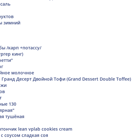
саль
руктов
ты зимний
бы /карп +потассу/
ргер кинг)
етти"
ог
йное молочное
Гранд Десерт Двойной Тофи (Grand Dessert Double Toffee)
ожи
ов
т
ные 130
ярная"
ая тушёная
ончик lean vplab cookies cream
 с соусом сладкая соя