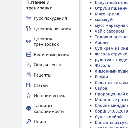
Питание и
Капустный с ол
тренировки
Отруби пшенич
Мясо Криля
Курс похудения
маракуйя
мусс маракуйя 
Дневник питания
чай с сахором
Толокно овсяно
Дневник
Айоли
тренировок
Суп крем из ин
Фасоль стручко
Вес и измерения
рулетик с груд
Общая лента
Фасоль
лимонный пуди
Рецепты
Вафли
Салат из китайс
Статьи
Сайра
Пророщенный о
Истории успеха
Молочные рож
Таблицы
Слойка миндаль
калорийности
борщ 31.03.2018
Суп с колбой
Поиск
Конфеты из сух