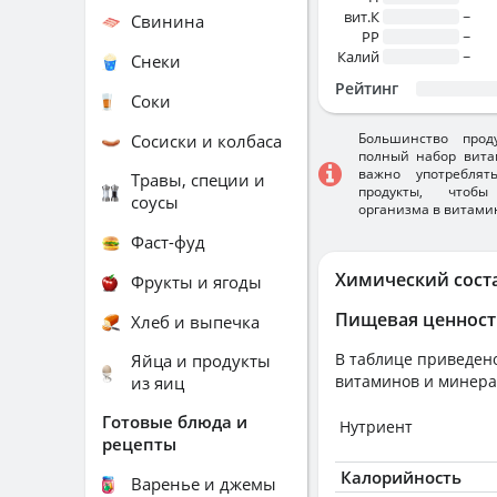
вит.К
~
Свинина
PP
~
Калий
~
Снеки
Рейтинг
Соки
Большинство прод
Сосиски и колбаса
полный набор вита
важно употребля
Травы, специи и
продукты, чтобы
соусы
организма в витами
Фаст-фуд
Химический сост
Фрукты и ягоды
Пищевая ценност
Хлеб и выпечка
В таблице приведено
Яйца и продукты
витаминов и минера
из яиц
Готовые блюда и
Нутриент
рецепты
Калорийность
Варенье и джемы