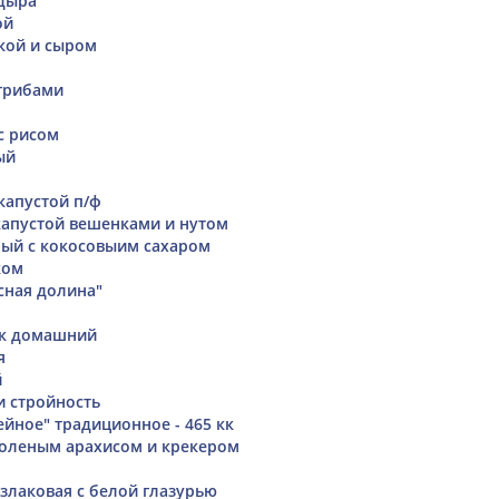
дыра
ой
кой и сыром
грибами
с рисом
ый
капустой п/ф
апустой вешенками и нутом
ый с кокосовыим сахаром
ком
сная долина"
ик домашний
я
й
и стройность
йное" традиционное - 465 кк
соленым арахисом и крекером
злаковая с белой глазурью