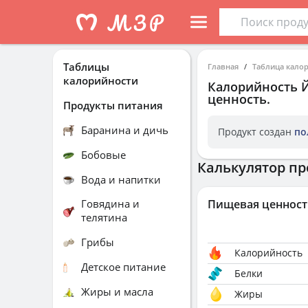
Таблицы
Главная
Таблица кало
калорийности
Калорийность
ценность.
Продукты питания
Баранина и дичь
Продукт создан
по
Бобовые
Калькулятор пр
Вода и напитки
Говядина и
Пищевая ценност
телятина
Грибы
Калорийность
Детское питание
Белки
Жиры и масла
Жиры