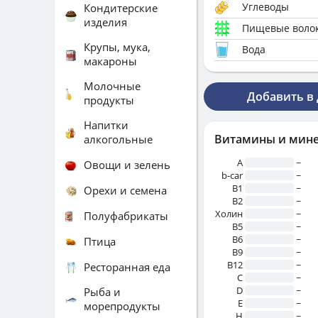
Углеводы
Кондитерские
изделия
Пищевые воло
Крупы, мука,
Вода
макароны
Молочные
Добавить в
продукты
Напитки
Витамины и мин
алкогольные
A
~
Овощи и зелень
b-car
~
В1
~
Орехи и семена
B2
~
Холин
~
Полуфабрикаты
B5
~
B6
~
Птица
B9
~
B12
~
Ресторанная еда
C
~
D
~
Рыба и
E
~
морепродукты
H
~