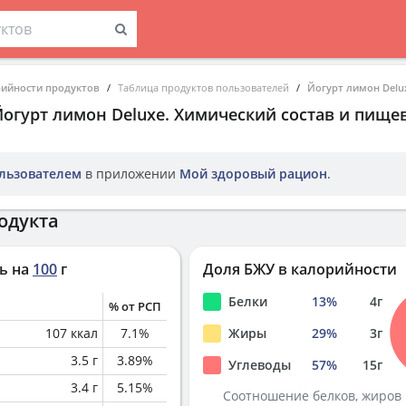
рийности продуктов
Таблица продуктов пользователей
Йогурт лимон Delu
Йогурт лимон Deluxe
. Химический состав и пище
льзователем
в приложении
Мой здоровый рацион
.
одукта
ь на
100
г
Доля БЖУ в калорийности
Белки
13
%
4
г
% от РСП
107
ккал
7.1
%
Жиры
29
%
3
г
3.5
г
3.89
%
Углеводы
57
%
15
г
3.4
г
5.15
%
Соотношение белков, жиров 