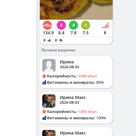
134.9
8.4
7.8
7.5
8
8
8
Лучшие рационы
Ирина
2026-08-03
Калорийность:
1048 кКал
Витамины и минералы:
85%
Ирина Макс
2026-08-03
Калорийность:
1393 кКал
Витамины и минералы:
100%
Ирина Макс