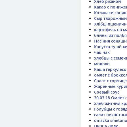
Хлеб ржаной
Какао с пониж
Козинаки соняш
Сыр творожный
Хлібці пшенично
картофель на м
блины из полбя
Насіння соняшн
Капуста тушёна
чак-чак
хлебцы с семеч
молоко
Каша геркулесо
омлет с брокко
Салат с горчиц
Жаренные кури
Соевый соус
30.03.18 Омлет 
хлеб житний кр
Голубцы с говя
салат пикантны
omacka smetano
Пицца Додо