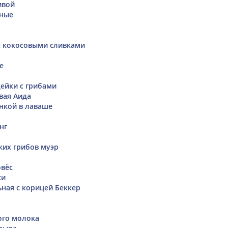
ивой
ные
с кокосовыми сливками
е
дейки с грибами
вая Аида
инкой в лаваше
нг
ких грибов муэр
вёс
ки
ная с корицей Беккер
ого молока