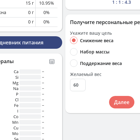
1 : 1 : 4.3
15
г
10.95
%
кна
0
г
0
%
0
г
0
%
Получите персональные р
Укажите вашу цель
Снижение веса
 дневник питания
Набор массы
ералы
Поддержание веса
Ca
~
Желаемый вес
Si
~
Mg
~
Na
~
P
~
Cl
~
Далее
Fe
~
I
~
Co
~
Mn
~
Cu
~
Mo
~
Se
~