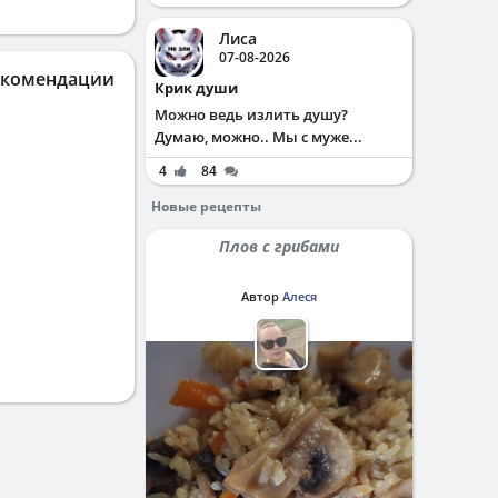
Лиса
07-08-2026
екомендации
Крик души
Можно ведь излить душу?
Думаю, можно.. Мы с муже...
4
84
Новые рецепты
Плов с грибами
Автор
Алеся