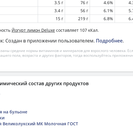
3.5 г
76 г
4.6%
4
3.4 г
56 г
6.1%
5
15 г
219 г
6.8%
6
ность
Йогурт лимон Deluxe
составляет 107 кКал.
к: Создан в приложении пользователем.
Подробнее
.
азаны средние нормы витаминов и минералов для взрослого человека. Есл
вашего пола, возраста и других факторов, тогда воспользуйтесь приложен
имический состав других продуктов
е
я на бульоне
ки
я Великолукский МК Молочная ГОСТ