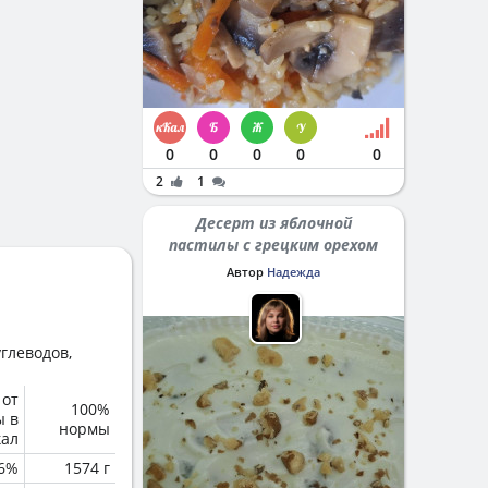
0
0
0
0
0
2
1
Десерт из яблочной
пастилы с грецким орехом
Автор
Надежда
глеводов,
 от
100%
ы в
нормы
кал
6%
1574 г