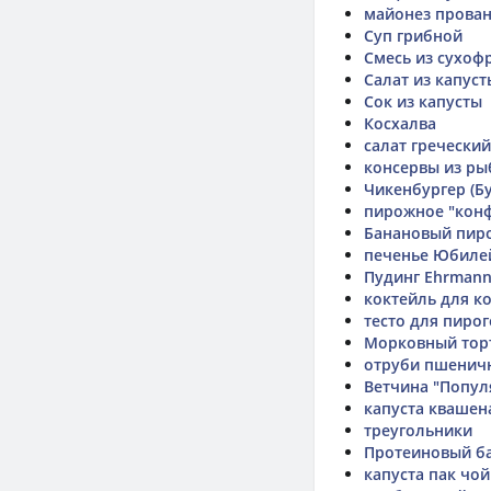
майонез прован
Суп грибной
Смесь из сухоф
Салат из капус
Сок из капусты
Косхалва
салат греческий
консервы из ры
Чикенбургер (Бу
пирожное "конф
Банановый пир
печенье Юбиле
Пудинг Ehrmann 
коктейль для к
тесто для пирог
Морковный тор
отруби пшенич
Ветчина "Попул
капуста квашен
треугольники
Протеиновый бат
капуста пак чой