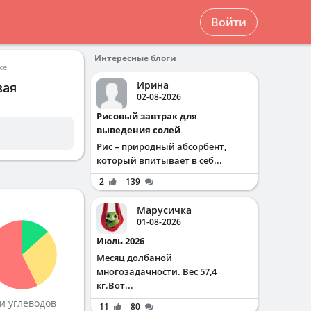
Войти
Интересные блоги
xe
Ирина
вая
02-08-2026
Рисовый завтрак для
выведения солей
Рис – природный абсорбент,
который впитывает в себ...
2
139
Марусичка
01-08-2026
Июль 2026
Месяц долбаной
многозадачности. Вес 57,4
кг.Вот...
и углеводов
11
80