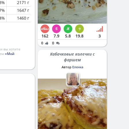
.3%
2171 г
.7%
1647 г
.4%
1460 г
162
7.9
5.8
19.8
3
0
0
и вы хотите
ием
«Мой
Кабачковые колечки с
фаршем
Автор
Еленка