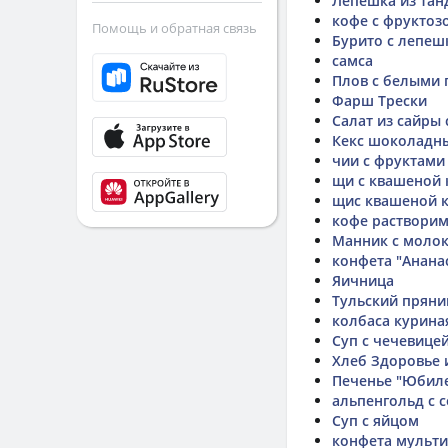
Лепешка из тан
кофе с фруктоз
Помощь и обратная связь
Бурито с лепеш
самса
Плов с белыми 
Фарш Трески
Салат из сайры 
Кекс шоколадн
чии с фруктами
щи с квашеной 
щис квашеной к
кофе растворим
Манник с моло
конфета "Анана
Яичница
Тульский прян
колбаса курина
Суп с чечевице
Хлеб Здоровье 
Печенье "Юбиле
альпенгольд с 
Суп с яйцом
конфета мульти