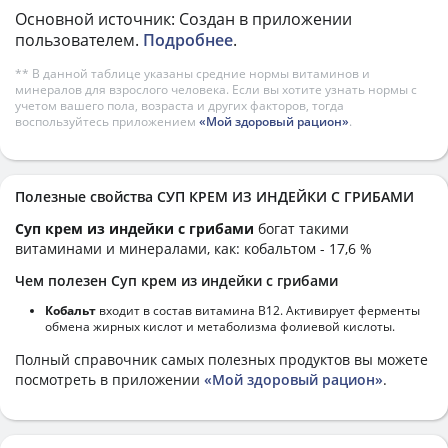
Основной источник: Создан в приложении
пользователем.
Подробнее
.
** В данной таблице указаны средние нормы витаминов и
минералов для взрослого человека. Если вы хотите узнать нормы с
учетом вашего пола, возраста и других факторов, тогда
воспользуйтесь приложением
«Мой здоровый рацион»
.
Полезные свойства СУП КРЕМ ИЗ ИНДЕЙКИ С ГРИБАМИ
Суп крем из индейки с грибами
богат такими
витаминами и минералами, как: кобальтом - 17,6 %
Чем полезен Суп крем из индейки с грибами
Кобальт
входит в состав витамина В12. Активирует ферменты
обмена жирных кислот и метаболизма фолиевой кислоты.
Полный справочник самых полезных продуктов вы можете
посмотреть в приложении
«Мой здоровый рацион»
.