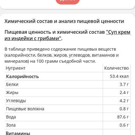
Химический состав и анализ пищевой ценности
Пищевая ценность и химический состав
"Суп крем
из индейки с грибами"
.
В таблице приведено содержание пищевых веществ
(калорийности, белков, жиров, углеводов, витаминов и
минералов) на
100 грамм
съедобной части.
Нутриент
Количество
Калорийность
53.4 ккал
Белки
3.7 г
Жиры
2.4 г
Углеводы
4.2 г
Пищевые волокна
0.8 г
Вода
87.6 г
Зола
0.6 г
Витамины