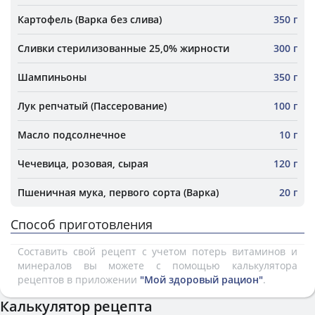
Картофель (Варка без слива)
350 г
Сливки стерилизованные 25,0% жирности
300 г
Шампиньоны
350 г
Лук репчатый (Пассерование)
100 г
Масло подсолнечное
10 г
Чечевица, розовая, сырая
120 г
Пшеничная мука, первого сорта (Варка)
20 г
Способ приготовления
Составить свой рецепт с учетом потерь витаминов и
минералов вы можете с помощью калькулятора
рецептов в приложении
"Мой здоровый рацион"
.
Калькулятор рецепта