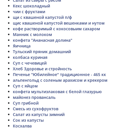
Салат из сайры с рисом
Кекс шоколадный
чии с фруктами
щи с квашеной капустой п/ф
щис квашеной капустой вешенками и нутом
кофе растворимый с кокосовыим сахаром
Манник с молоком
конфета "Ананасная долина"
Яичница
Тульский пряник домашний
колбаса куриная
Суп с чечевицей
Хлеб Здоровье и стройность
Печенье "Юбилейное" традиционное - 465 кк
альпенгольд с соленым арахисом и крекером
Суп с яйцом
конфета мультизлаковая с белой глазурью
майонез провансаль
Суп грибной
Смесь из сухофруктов
Салат из капусты зимний
Сок из капусты
Косхалва