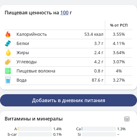
Пищевая ценность на
100
г
% от РСП
Калорийность
53.4
ккал
3.55
%
Белки
3.7
г
4.11
%
Жиры
2.4
г
3.64
%
Углеводы
4.2
г
3.07
%
Пищевые волокна
0.8
г
4
%
Вода
87.6
г
3.27
%
Добавить в дневник питания
Витамины и минералы
A
1.4%
Ca
1.3%
b-car
0.1%
Si
~