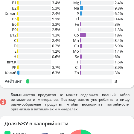
В1
3.4%
Mg
2.4%
B2
5.3%
Na
9.8%
Холин
2.4%
P
6.2%
B5
5.1%
Cl
0.4%
B6
3.3%
Fe
3%
B9
2.5%
I
1.3%
B12
1.3%
Co
18%
C
2.4%
Mn
3.4%
D
0.2%
Cu
5.9%
E
1.2%
Mo
1.4%
H
0.6%
Se
6%
вит.К
~
F
1.6%
PP
3.7%
Cr
3.9%
Калий
6.3%
Zn
3%
Рейтинг
3
Большинство продуктов не может содержать полный набор
витаминов и минералов. Поэтому важно употреблять в пищу
разннообразные продукты, чтобы восполнять потребности
организма в витаминах и минералах.
Доля БЖУ в калорийности