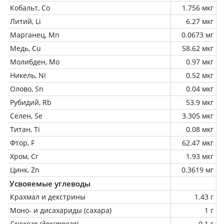
Кобальт, Co
1.756 мкг
Литий, Li
6.27 мкг
Марганец, Mn
0.0673 мг
Медь, Cu
58.62 мкг
Молибден, Mo
0.97 мкг
Никель, Ni
0.52 мкг
Олово, Sn
0.04 мкг
Рубидий, Rb
53.9 мкг
Селен, Se
3.305 мкг
Титан, Ti
0.08 мкг
Фтор, F
62.47 мкг
Хром, Cr
1.93 мкг
Цинк, Zn
0.3619 мг
Усвояемые углеводы
Крахмал и декстрины
1.43 г
Моно- и дисахариды (сахара)
1 г
Глюкоза (декстроза)
0.1 г