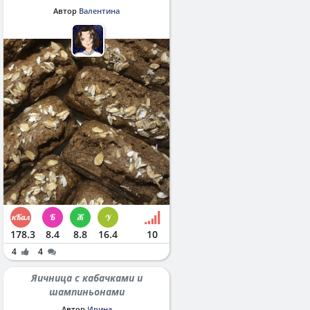
Автор
Валентина
178.3
8.4
8.8
16.4
10
4
4
Яичница с кабачками и
шампиньонами
Автор
Ирина