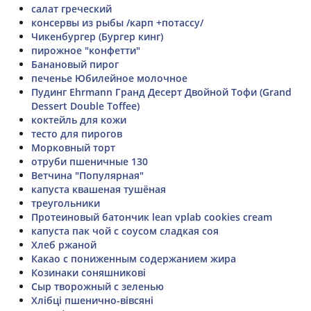
салат греческий
консервы из рыбы /карп +потассу/
Чикенбургер (Бургер кинг)
пирожное "конфетти"
Банановый пирог
печенье Юбилейное молочное
Пудинг Ehrmann Гранд Десерт Двойной Тофи (Grand
Dessert Double Toffee)
коктейль для кожи
тесто для пирогов
Морковный торт
отруби пшеничные 130
Ветчина "Популярная"
капуста квашеная тушёная
треугольники
Протеиновый батончик lean vplab cookies cream
капуста пак чой с соусом сладкая соя
Хлеб ржаной
Какао с пониженным содержанием жира
Козинаки соняшникові
Сыр творожный с зеленью
Хлібці пшенично-вівсяні