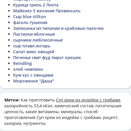
Курица гриль 2 Лента
Майонез 3 желания Провансаль
Сыр blue stilton
фасоль тушеная
Запеканка из тилапии и крабовых палочек
Пастилки яблочные
сырники люблюсичные
сыр плавл.янтарь
Салат микс овощей
Печенье свит фуд пирог орешек
Reindling
хлеб чемпион
Кум кус с овощами
Мороженое "Даша"
Метки:
Как приготовить
Суп крем из индейки с грибами
,
калорийность 53,4 кКал, химический состав, питательная
ценность, какие витамины, минералы, способ
приготовления Суп крем из индейки с грибами, рецепт,
калории, нутриенты