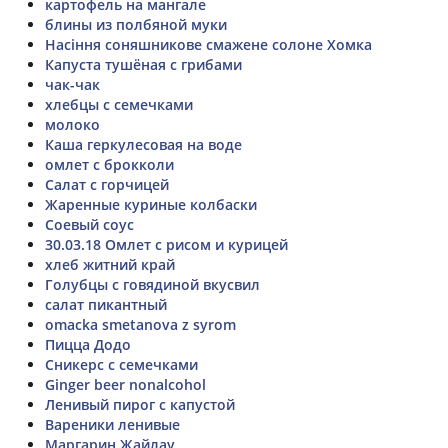
картофель на мангале
блины из полбяной муки
Насіння соняшникове смажене солоне Хомка
Капуста тушёная с грибами
чак-чак
хлебцы с семечками
молоко
Каша геркулесовая на воде
омлет с брокколи
Салат с горчицей
Жаренные куриные колбаски
Соевый соус
30.03.18 Омлет с рисом и курицей
хлеб житний край
Голубцы с говядиной вкусвил
салат пикантный
omacka smetanova z syrom
Пицца Додо
Сникерс с семечками
Ginger beer nonalcohol
Ленивый пирог с капустой
Вареники ленивые
Маргарин Жайлау