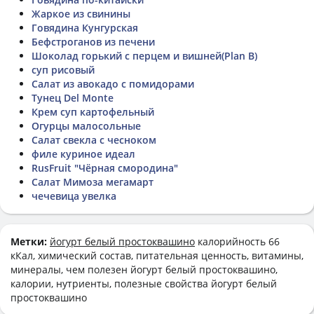
Жаркое из свинины
Говядина Кунгурская
Бефстроганов из печени
Шоколад горький с перцем и вишней(Plan B)
суп рисовый
Салат из авокадо с помидорами
Тунец Del Monte
Крем суп картофельный
Огурцы малосольные
Салат свекла с чесноком
филе куриное идеал
RusFruit "Чёрная смородина"
Салат Мимоза мегамарт
чечевица увелка
Метки:
йогурт белый простоквашино
калорийность 66
кКал, химический состав, питательная ценность, витамины,
минералы, чем полезен йогурт белый простоквашино,
калории, нутриенты, полезные свойства йогурт белый
простоквашино