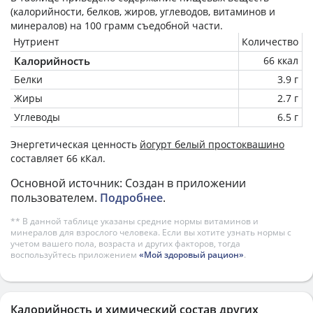
(калорийности, белков, жиров, углеводов, витаминов и
минералов) на
100 грамм
съедобной части.
Нутриент
Количество
Калорийность
66 ккал
Белки
3.9 г
Жиры
2.7 г
Углеводы
6.5 г
Энергетическая ценность
йогурт белый простоквашино
составляет 66 кКал.
Основной источник: Создан в приложении
пользователем.
Подробнее
.
** В данной таблице указаны средние нормы витаминов и
минералов для взрослого человека. Если вы хотите узнать нормы с
учетом вашего пола, возраста и других факторов, тогда
воспользуйтесь приложением
«Мой здоровый рацион»
.
Калорийность и химический состав других