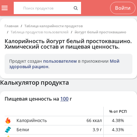
Войти
Главная
Таблица калорийности продуктов
Таблица продуктов пользователей
йогурт белый простоквашино
Калорийность
йогурт белый простоквашино
.
Химический состав и пищевая ценность.
Продукт создан
пользователем
в приложении
Мой
здоровый рацион
.
Калькулятор продукта
Пищевая ценность на
100
г
% от РСП
Калорийность
66
ккал
4.38
%
Белки
3.9
г
4.33
%