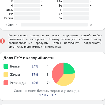
E
~
Mo
~
H
~
Se
~
вит.К
~
F
~
PP
~
Cr
~
Калий
~
Zn
~
Рейтинг
0
Большинство продуктов не может содержать полный набор
витаминов и минералов. Поэтому важно употреблять в пищу
разннообразные продукты, чтобы восполнять потребности
организма в витаминах и минералах.
Доля БЖУ в калорийности
Белки
24
%
4
г
Жиры
37
%
3
г
Углеводы
40
%
7
г
Соотношение белков, жиров и углеводов
1 : 0.7 : 1.7