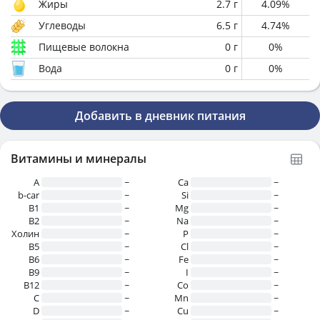
Жиры
2.7
г
4.09
%
Углеводы
6.5
г
4.74
%
Пищевые волокна
0
г
0
%
Вода
0
г
0
%
Добавить в дневник питания
Витамины и минералы
A
~
Ca
~
b-car
~
Si
~
В1
~
Mg
~
B2
~
Na
~
Холин
~
P
~
B5
~
Cl
~
B6
~
Fe
~
B9
~
I
~
B12
~
Co
~
C
~
Mn
~
D
~
Cu
~