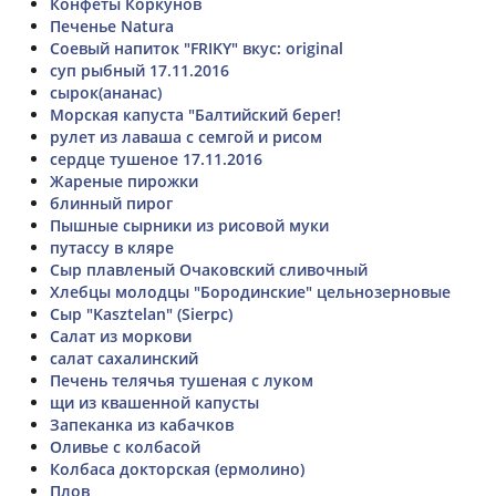
Конфеты Коркунов
Печенье Natura
Соевый напиток "FRIKY" вкус: original
суп рыбный 17.11.2016
сырок(ананас)
Морская капуста "Балтийский берег!
рулет из лаваша с семгой и рисом
сердце тушеное 17.11.2016
Жареные пирожки
блинный пирог
Пышные сырники из рисовой муки
путассу в кляре
Сыр плавленый Очаковский сливочный
Хлебцы молодцы "Бородинские" цельнозерновые
Сыр "Kasztelan" (Sierpc)
Салат из моркови
салат сахалинский
Печень телячья тушеная с луком
щи из квашенной капусты
Запеканка из кабачков
Оливье с колбасой
Колбаса докторская (ермолино)
Плов