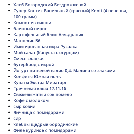
Хлеб Богородский Бездрожжевой
Супер Контик Ванильный (красный) Konti (4 печенья,
100 грамм)
Компот из вишни
блинный пирог
Картофельный блин Аля-драник
Магнелис В6
Имитированная икра Русалка
Мой салат (Капуста с огурцом)
Смесь сладкая
бутерброд с икрой
Йогурт питьевой валио 0,4. Малина со злаками
Конфеты Южная ночь
Купаты Экстра Мираторг
Гречневая каша 17.11.16
Свежевыжатый сок помело
Кофе с молоком
сыр козий
Яичница с помидорами
сир
хлебцы щедрые бородинские
Филе куриное с помидорами