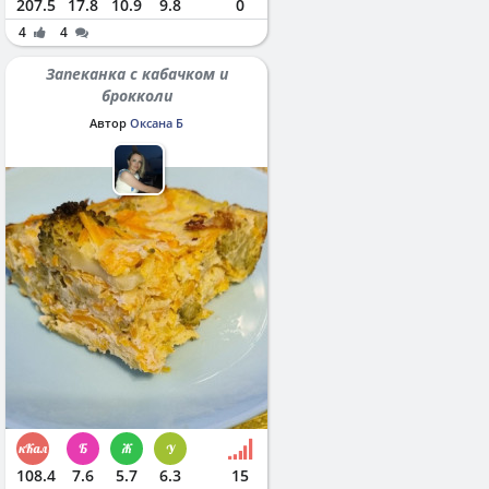
207.5
17.8
10.9
9.8
0
4
4
Запеканка с кабачком и
брокколи
Автор
Оксана Б
108.4
7.6
5.7
6.3
15