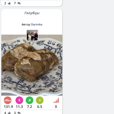
2
7
Голубцы
Автор
Darinika
131.9
11.3
7.2
6.5
0
4
3