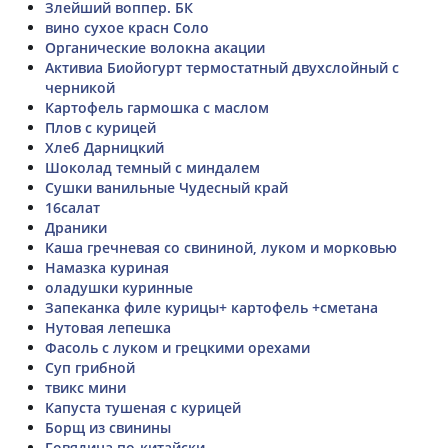
Злейший воппер. БК
вино сухое красн Соло
Органические волокна акации
Активиа Биойогурт термостатный двухслойный с
черникой
Картофель гармошка с маслом
Плов с курицей
Хлеб Дарницкий
Шоколад темный с миндалем
Сушки ванильные Чудесный край
16салат
Драники
Каша гречневая со свининой, луком и морковью
Намазка куриная
оладушки куринные
Запеканка филе курицы+ картофель +сметана
Нутовая лепешка
Фасоль с луком и грецкими орехами
Суп грибной
твикс мини
Капуста тушеная с курицей
Борщ из свинины
Говядина по-китайски