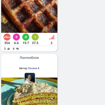
354
6.6
19.7
37.5
2
3
6
Пшеноблин
Автор
Оксана Б