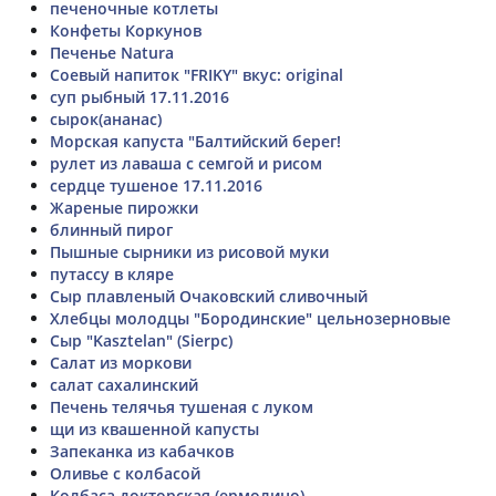
печеночные котлеты
Конфеты Коркунов
Печенье Natura
Соевый напиток "FRIKY" вкус: original
суп рыбный 17.11.2016
сырок(ананас)
Морская капуста "Балтийский берег!
рулет из лаваша с семгой и рисом
сердце тушеное 17.11.2016
Жареные пирожки
блинный пирог
Пышные сырники из рисовой муки
путассу в кляре
Сыр плавленый Очаковский сливочный
Хлебцы молодцы "Бородинские" цельнозерновые
Сыр "Kasztelan" (Sierpc)
Салат из моркови
салат сахалинский
Печень телячья тушеная с луком
щи из квашенной капусты
Запеканка из кабачков
Оливье с колбасой
Колбаса докторская (ермолино)