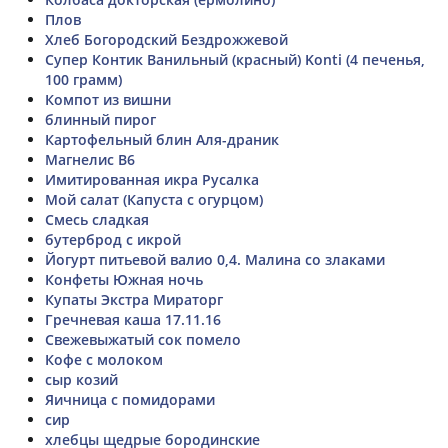
Плов
Хлеб Богородский Бездрожжевой
Супер Контик Ванильный (красный) Konti (4 печенья,
100 грамм)
Компот из вишни
блинный пирог
Картофельный блин Аля-драник
Магнелис В6
Имитированная икра Русалка
Мой салат (Капуста с огурцом)
Смесь сладкая
бутерброд с икрой
Йогурт питьевой валио 0,4. Малина со злаками
Конфеты Южная ночь
Купаты Экстра Мираторг
Гречневая каша 17.11.16
Свежевыжатый сок помело
Кофе с молоком
сыр козий
Яичница с помидорами
сир
хлебцы щедрые бородинские