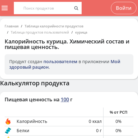
Войти
Главная
Таблица калорийности продуктов
Таблица продуктов пользователей
курица
Калорийность
курица
. Химический состав и
пищевая ценность.
Продукт создан
пользователем
в приложении
Мой
здоровый рацион
.
Калькулятор продукта
Пищевая ценность на
100
г
% от РСП
Калорийность
0
ккал
0
%
Белки
0
г
0
%