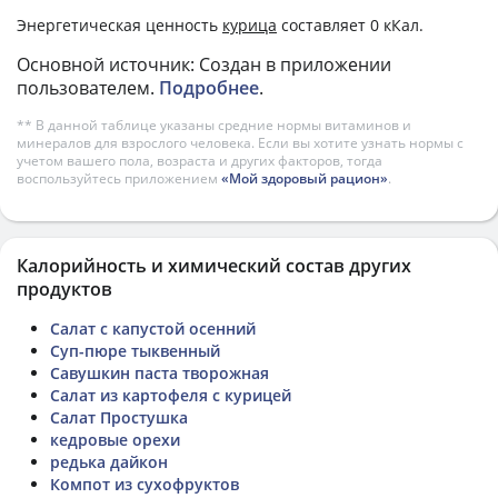
Энергетическая ценность
курица
составляет 0 кКал.
Основной источник: Создан в приложении
пользователем.
Подробнее
.
** В данной таблице указаны средние нормы витаминов и
минералов для взрослого человека. Если вы хотите узнать нормы с
учетом вашего пола, возраста и других факторов, тогда
воспользуйтесь приложением
«Мой здоровый рацион»
.
Калорийность и химический состав других
продуктов
Салат с капустой осенний
Суп-пюре тыквенный
Савушкин паста творожная
Салат из картофеля с курицей
Салат Простушка
кедровые орехи
редька дайкон
Компот из сухофруктов