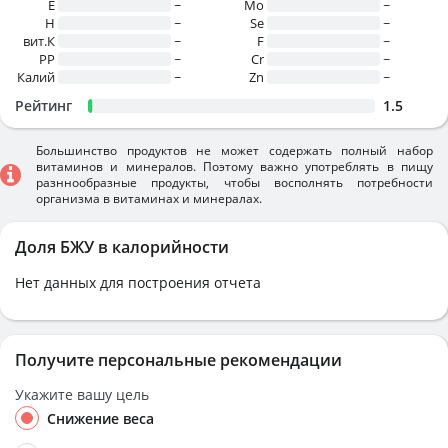
E
~
Mo
~
H
~
Se
~
вит.К
~
F
~
PP
~
Cr
~
Калий
~
Zn
~
Рейтинг
1.5
Большинство продуктов не может содержать полный набор
витаминов и минералов. Поэтому важно употреблять в пищу
разннообразные продукты, чтобы восполнять потребности
организма в витаминах и минералах.
Доля БЖУ в калорийности
Нет данных для построения отчета
Получите персональные рекомендации
Укажите вашу цель
Снижение веса