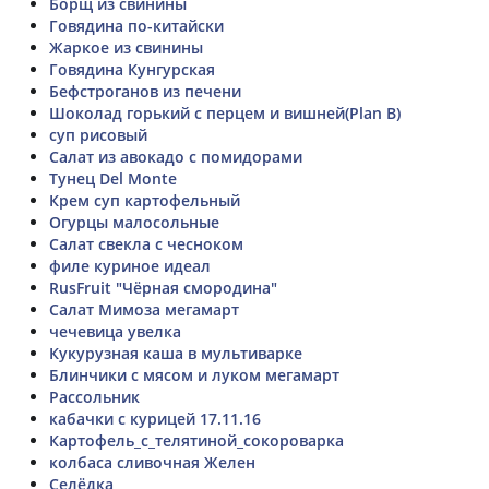
Борщ из свинины
Говядина по-китайски
Жаркое из свинины
Говядина Кунгурская
Бефстроганов из печени
Шоколад горький с перцем и вишней(Plan B)
суп рисовый
Салат из авокадо с помидорами
Тунец Del Monte
Крем суп картофельный
Огурцы малосольные
Салат свекла с чесноком
филе куриное идеал
RusFruit "Чёрная смородина"
Салат Мимоза мегамарт
чечевица увелка
Кукурузная каша в мультиварке
Блинчики с мясом и луком мегамарт
Рассольник
кабачки с курицей 17.11.16
Картофель_с_телятиной_сокороварка
колбаса сливочная Желен
Селёдка