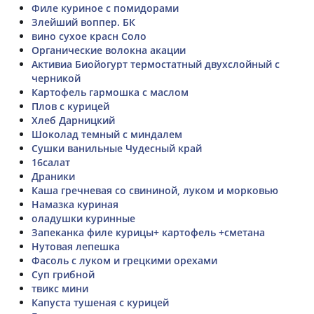
Филе куриное с помидорами
Злейший воппер. БК
вино сухое красн Соло
Органические волокна акации
Активиа Биойогурт термостатный двухслойный с
черникой
Картофель гармошка с маслом
Плов с курицей
Хлеб Дарницкий
Шоколад темный с миндалем
Сушки ванильные Чудесный край
16салат
Драники
Каша гречневая со свининой, луком и морковью
Намазка куриная
оладушки куринные
Запеканка филе курицы+ картофель +сметана
Нутовая лепешка
Фасоль с луком и грецкими орехами
Суп грибной
твикс мини
Капуста тушеная с курицей