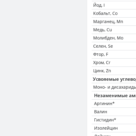
Йод, I
Кобальт, Co
Марганец, Mn
Медь, Cu
Молибден, Mo
Селен, Se
Фтор, F
Хром, Cr
Цинк, Zn
Усвояемые углев
Моно- и дисахариды
Незаменимые ам
Аргинин*
Валин
Гистидин*
Изолейцин