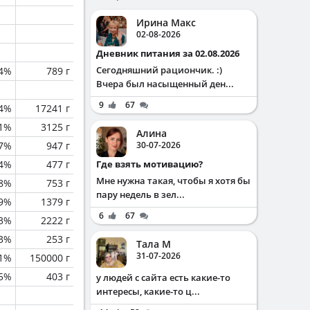
Ирина Макс
02-08-2026
Дневник питания за 02.08.2026
Сегодняшний рациончик. :)
.4%
789 г
Вчера был насыщенный ден...
9
67
.4%
17241 г
.1%
3125 г
Алина
7%
947 г
30-07-2026
4%
477 г
Где взять мотивацию?
Мне нужна такая, чтобы я хотя бы
.8%
753 г
пару недель в зел...
.9%
1379 г
6
67
3%
2222 г
.3%
253 г
Тала М
31-07-2026
.1%
150000 г
.5%
403 г
у людей с сайта есть какие-то
интересы, какие-то ц...