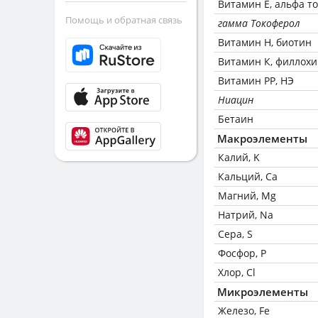
Витамин Е, альфа т
Помощь и обратная связь
гамма Токоферол
Витамин Н, биотин
Витамин К, филлох
Витамин РР, НЭ
Ниацин
Бетаин
Макроэлементы
Калий, K
Кальций, Ca
Магний, Mg
Натрий, Na
Сера, S
Фосфор, P
Хлор, Cl
Микроэлементы
Железо, Fe