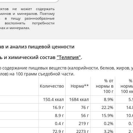
уктов не может содержать
минов и минералов. Поэтому
ть в пищу разннообразные
 восполнять потребности
нах и минералах.
ав и анализ пищевой ценности
ь и химический состав
"Теляпия"
.
 содержание пищевых веществ (калорийности, белков, жиров, у
лов) на
100 грамм
съедобной части.
% от
%
Количество
Норма**
нормы в
норм
100 г
100 к
150.4 ккал
1684 ккал
8.9%
5
16.9 г
76 г
22.2%
14
8.9 г
56 г
15.9%
10
0.4 г
219 г
0.2%
0
72.9 г
2273 г
3.2%
2