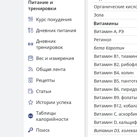
Питание и
Органические кисл
тренировки
Зола
Курс похудения
Витамины
Дневник питания
Витамин А, РЭ
Ретинол
Дневник
тренировок
бета Каротин
Витамин В1, тиамин
Вес и измерения
Витамин В2, рибоф
Общая лента
Витамин В4, холин
Рецепты
Витамин В5, пантот
Витамин В6, пирид
Статьи
Витамин В9, фолаты
Истории успеха
Витамин В12, кобал
Таблицы
Витамин C, аскорби
калорийности
Витамин D, кальци
Поиск
Витамин D3, холека