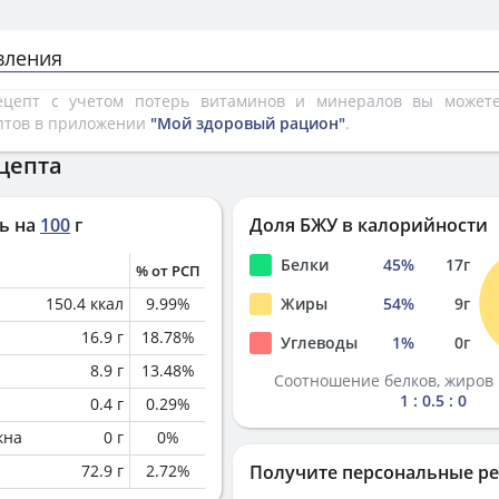
вления
рецепт с учетом потерь витаминов и минералов вы може
птов в приложении
"Мой здоровый рацион"
.
цепта
ь на
100
г
Доля БЖУ в калорийности
Белки
45
%
17
г
% от РСП
150.4
ккал
9.99
%
Жиры
54
%
9
г
16.9
г
18.78
%
Углеводы
1
%
0
г
8.9
г
13.48
%
Соотношение белков, жиров 
1 : 0.5 : 0
0.4
г
0.29
%
кна
0
г
0
%
72.9
г
2.72
%
Получите персональные р