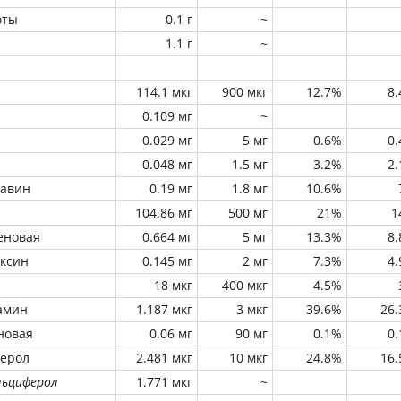
оты
0.1 г
~
1.1 г
~
114.1 мкг
900 мкг
12.7%
8
0.109 мг
~
0.029 мг
5 мг
0.6%
0
0.048 мг
1.5 мг
3.2%
2
лавин
0.19 мг
1.8 мг
10.6%
104.86 мг
500 мг
21%
1
еновая
0.664 мг
5 мг
13.3%
8
оксин
0.145 мг
2 мг
7.3%
4
18 мкг
400 мкг
4.5%
амин
1.187 мкг
3 мкг
39.6%
26
новая
0.06 мг
90 мг
0.1%
0
ферол
2.481 мкг
10 мкг
24.8%
16
льциферол
1.771 мкг
~