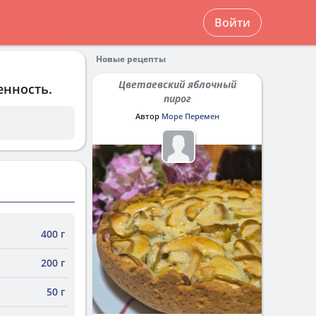
Войти
Новые рецепты
Цветаевский яблочный
енность.
пирог
Автор
Море Перемен
400 г
200 г
50 г