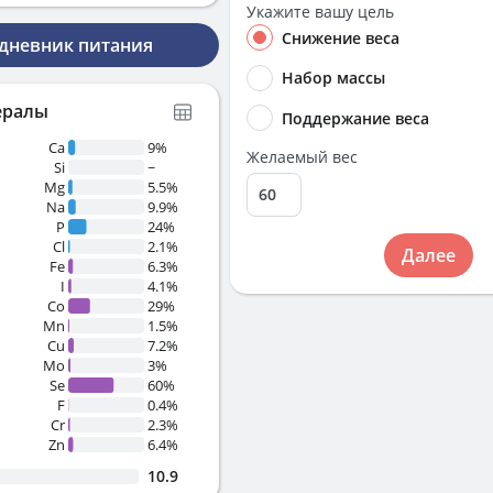
Укажите вашу цель
Снижение веса
 дневник питания
Набор массы
ералы
Поддержание веса
Ca
9%
Желаемый вес
Si
~
Mg
5.5%
Na
9.9%
P
24%
Cl
2.1%
Далее
Fe
6.3%
I
4.1%
Co
29%
Mn
1.5%
Cu
7.2%
Mo
3%
Se
60%
F
0.4%
Cr
2.3%
Zn
6.4%
10.9