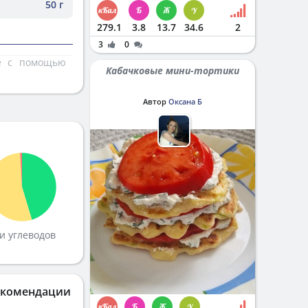
50 г
279.1
3.8
13.7
34.6
2
3
0
те с помощью
Кабачковые мини-тортики
Автор
Оксана Б
и углеводов
екомендации