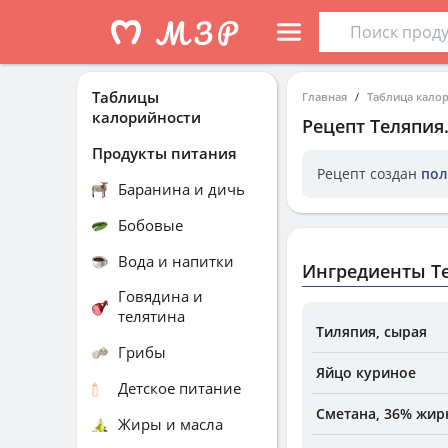
Таблицы
Главная
Таблица кало
калорийности
Рецепт
Теляпия
Продукты питания
Рецепт создан
пол
Баранина и дичь
Бобовые
Вода и напитки
Ингредиенты Т
Говядина и
телятина
Тиляпия, сырая
Грибы
Яйцо куриное
Детское питание
Сметана, 36% жир
Жиры и масла