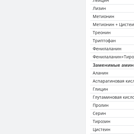
Лейцин
Лизин
Метионин
Метионин + Цисте
Треонин
Триптофан
Фенилаланин
Фенилаланин+Тиро
Заменимые амин
Аланин
Аспарагиновая кис
Глицин
Глутаминовая кисл
Пролин
Серин
Тирозин
Цистеин