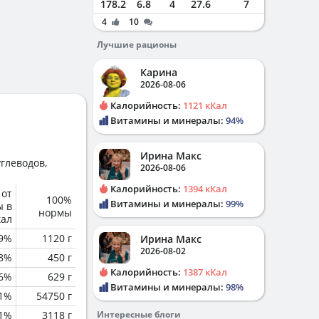
178.2
6.8
4
27.6
7
4
10
Лучшие рационы
Карина
2026-08-06
Калорийность:
1121 кКал
Витамины и минералы:
94%
Ирина Макс
глеводов,
2026-08-06
Калорийность:
1394 кКал
 от
100%
Витамины и минералы:
99%
ы в
нормы
кал
.9%
1120 г
Ирина Макс
2026-08-02
.8%
450 г
Калорийность:
1387 кКал
.6%
629 г
Витамины и минералы:
98%
.1%
54750 г
.1%
3118 г
Интересные блоги