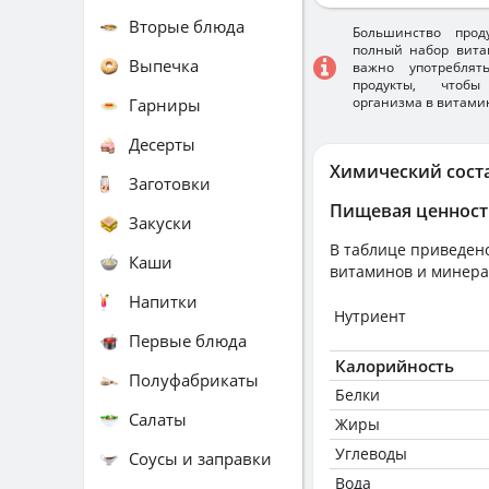
Вторые блюда
Большинство прод
полный набор вита
Выпечка
важно употребля
продукты, чтобы
организма в витами
Гарниры
Десерты
Химический сост
Заготовки
Пищевая ценност
Закуски
В таблице приведено
Каши
витаминов и минера
Напитки
Нутриент
Первые блюда
Калорийность
Полуфабрикаты
Белки
Салаты
Жиры
Углеводы
Соусы и заправки
Вода