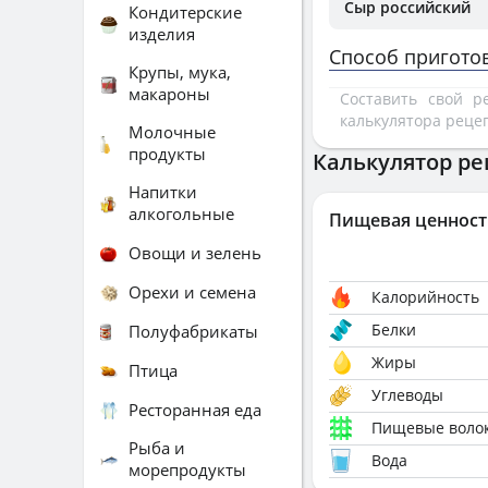
Сыр российский
Кондитерские
изделия
Способ пригото
Крупы, мука,
макароны
Составить свой 
калькулятора реце
Молочные
продукты
Калькулятор ре
Напитки
алкогольные
Пищевая ценност
Овощи и зелень
Орехи и семена
Калорийность
Белки
Полуфабрикаты
Жиры
Птица
Углеводы
Ресторанная еда
Пищевые воло
Рыба и
Вода
морепродукты