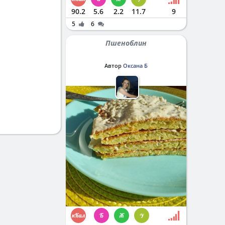
90.2
5.6
2.2
11.7
9
5
6
Пшеноблин
Автор
Оксана Б