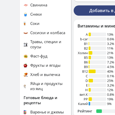
Свинина
Добавить в
Снеки
Соки
Витамины и мин
Сосиски и колбаса
A
13%
b-car
0.6%
Травы, специи и
В1
3.2%
соусы
B2
11%
Холин
21%
Фаст-фуд
B5
13%
B6
7.2%
Фрукты и ягоды
B9
4.5%
B12
40%
Хлеб и выпечка
C
0.1%
D
25%
Яйца и продукты
E
3.2%
из яиц
H
12%
вит.К
0.8%
Готовые блюда и
PP
19%
рецепты
Калий
9%
Рейтинг
Варенье и джемы