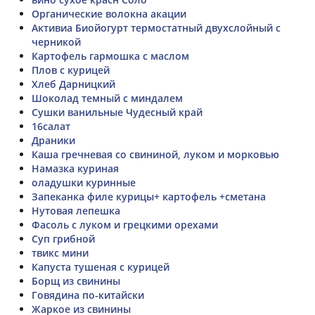
Органические волокна акации
Активиа Биойогурт термостатный двухслойный с
черникой
Картофель гармошка с маслом
Плов с курицей
Хлеб Дарницкий
Шоколад темный с миндалем
Сушки ванильные Чудесный край
16салат
Драники
Каша гречневая со свининой, луком и морковью
Намазка куриная
оладушки куринные
Запеканка филе курицы+ картофель +сметана
Нутовая лепешка
Фасоль с луком и грецкими орехами
Суп грибной
твикс мини
Капуста тушеная с курицей
Борщ из свинины
Говядина по-китайски
Жаркое из свинины