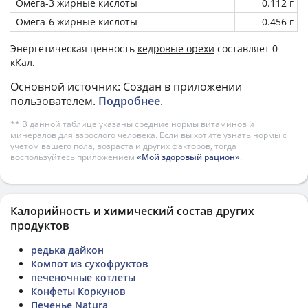
Омега-3 жирные кислоты
0.112 г
Омега-6 жирные кислоты
0.456 г
Энергетическая ценность
кедровые орехи
составляет 0
кКал.
Основной источник: Создан в приложении
пользователем.
Подробнее
.
** В данной таблице указаны средние нормы витаминов и
минералов для взрослого человека. Если вы хотите узнать нормы с
учетом вашего пола, возраста и других факторов, тогда
воспользуйтесь приложением
«Мой здоровый рацион»
.
Калорийность и химический состав других
продуктов
редька дайкон
Компот из сухофруктов
печеночные котлеты
Конфеты Коркунов
Печенье Natura