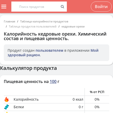
Войти
Главная
Таблица калорийности продуктов
Таблица продуктов пользователей
кедровые орехи
Калорийность
кедровые орехи
. Химический
состав и пищевая ценность.
Продукт создан
пользователем
в приложении
Мой
здоровый рацион
.
Калькулятор продукта
Пищевая ценность на
100
г
% от РСП
Калорийность
0
ккал
0
%
Белки
0
г
0
%