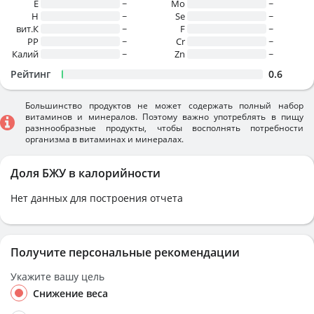
E
~
Mo
~
H
~
Se
~
вит.К
~
F
~
PP
~
Cr
~
Калий
~
Zn
~
Рейтинг
0.6
Большинство продуктов не может содержать полный набор
витаминов и минералов. Поэтому важно употреблять в пищу
разннообразные продукты, чтобы восполнять потребности
организма в витаминах и минералах.
Доля БЖУ в калорийности
Нет данных для построения отчета
Получите персональные рекомендации
Укажите вашу цель
Снижение веса