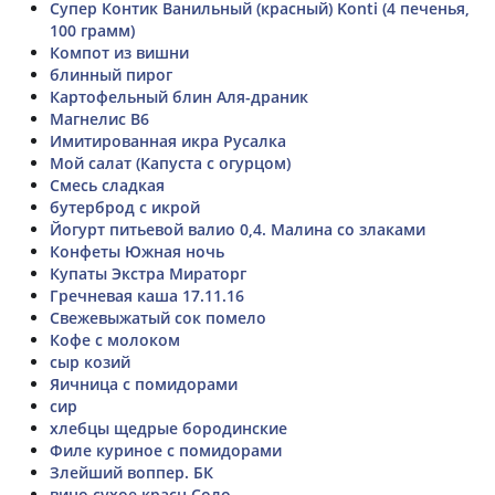
Супер Контик Ванильный (красный) Konti (4 печенья,
100 грамм)
Компот из вишни
блинный пирог
Картофельный блин Аля-драник
Магнелис В6
Имитированная икра Русалка
Мой салат (Капуста с огурцом)
Смесь сладкая
бутерброд с икрой
Йогурт питьевой валио 0,4. Малина со злаками
Конфеты Южная ночь
Купаты Экстра Мираторг
Гречневая каша 17.11.16
Свежевыжатый сок помело
Кофе с молоком
сыр козий
Яичница с помидорами
сир
хлебцы щедрые бородинские
Филе куриное с помидорами
Злейший воппер. БК
вино сухое красн Соло