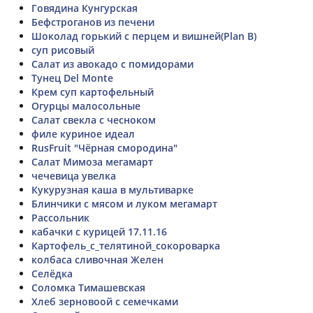
Говядина Кунгурская
Бефстроганов из печени
Шоколад горький с перцем и вишней(Plan B)
суп рисовый
Салат из авокадо с помидорами
Тунец Del Monte
Крем суп картофельный
Огурцы малосольные
Салат свекла с чесноком
филе куриное идеал
RusFruit "Чёрная смородина"
Салат Мимоза мегамарт
чечевица увелка
Кукурузная каша в мультиварке
Блинчики с мясом и луком мегамарт
Рассольник
кабачки с курицей 17.11.16
Картофель_с_телятиной_сокороварка
колбаса сливочная Желен
Селёдка
Соломка Тимашевская
Хлеб зерновоой с семечками