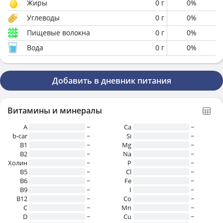
Жиры
0
г
0
%
Углеводы
0
г
0
%
Пищевые волокна
0
г
0
%
Вода
0
г
0
%
Добавить в дневник питания
Витамины и минералы
A
~
Ca
~
b-car
~
Si
~
В1
~
Mg
~
B2
~
Na
~
Холин
~
P
~
B5
~
Cl
~
B6
~
Fe
~
B9
~
I
~
B12
~
Co
~
C
~
Mn
~
D
~
Cu
~