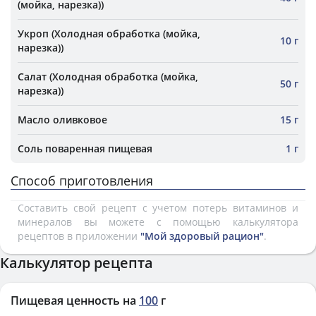
(мойка, нарезка))
Укроп (Холодная обработка (мойка,
10 г
нарезка))
Салат (Холодная обработка (мойка,
50 г
нарезка))
Масло оливковое
15 г
Соль поваренная пищевая
1 г
Способ приготовления
Составить свой рецепт с учетом потерь витаминов и
минералов вы можете с помощью калькулятора
рецептов в приложении
"Мой здоровый рацион"
.
Калькулятор рецепта
Пищевая ценность на
100
г