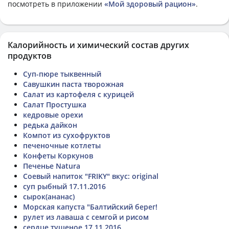
посмотреть в приложении
«Мой здоровый рацион»
.
Калорийность и химический состав других
продуктов
Суп-пюре тыквенный
Савушкин паста творожная
Салат из картофеля с курицей
Салат Простушка
кедровые орехи
редька дайкон
Компот из сухофруктов
печеночные котлеты
Конфеты Коркунов
Печенье Natura
Соевый напиток "FRIKY" вкус: original
суп рыбный 17.11.2016
сырок(ананас)
Морская капуста "Балтийский берег!
рулет из лаваша с семгой и рисом
сердце тушеное 17.11.2016