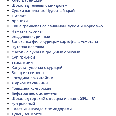
Хлеб Дарницкий
Шоколад темный с миндалем
Сушки ванильные Чудесный край
16салат
Драники
Каша гречневая со свининой, луком и морковью
Намазка куриная
оладушки куринные
Запеканка филе курицы+ картофель +сметана
Нутовая лепешка
Фасоль с луком и грецкими орехами
Суп грибной
твикс мини
Капуста тушеная с курицей
Борщ из свинины
Говядина по-китайски
Жаркое из свинины
Говядина Кунгурская
Бефстроганов из печени
Шоколад горький с перцем и вишней(Plan B)
суп рисовый
Салат из авокадо с помидорами
Тунец Del Monte