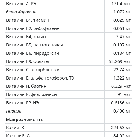
Витамин А, РЭ
171.4 мкг
бета Каротин
1.072 мг
Витамин В1, тиамин
0.029 мг
Витамин В2, рибофлавин
0.061 мг
Витамин В4, холин
7.47 мг
Витамин В5, пантотеновая
0.107 мг
Витамин В6, пиридоксин
0.184 мг
Витамин В9, фолаты
52.269 мкг
Витамин C, аскорбиновая
22.74 мг
Витамин Е, альфа токоферол, ТЭ
1.322 мг
Витамин Н, биотин
0.329 мкг
Витамин К, филлохинон
91 мкг
Витамин РР, НЭ
0.6186 мг
Ниацин
0.406 мг
Макроэлементы
Калий, K
224.63 мг
Кальций, Ca
84.02 мг