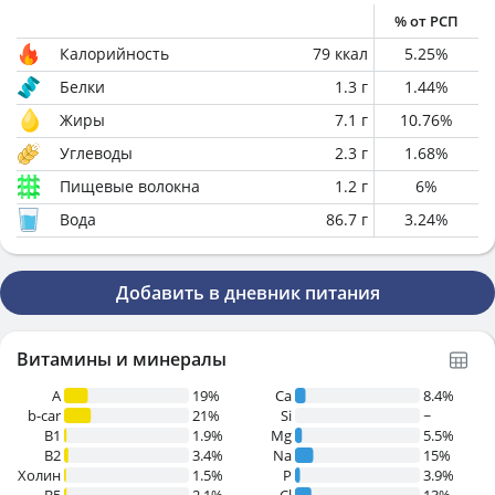
% от РСП
Калорийность
79
ккал
5.25
%
Белки
1.3
г
1.44
%
Жиры
7.1
г
10.76
%
Углеводы
2.3
г
1.68
%
Пищевые волокна
1.2
г
6
%
Вода
86.7
г
3.24
%
Добавить в дневник питания
Витамины и минералы
A
19%
Ca
8.4%
b-car
21%
Si
~
В1
1.9%
Mg
5.5%
B2
3.4%
Na
15%
Холин
1.5%
P
3.9%