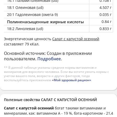
16:1 Пальмитолеиновая (ud)
0.108 г
18:1 Олеиновая (ud)
4.507 г
20:1 Гадолеиновая (омега-9)
0.035 г
Полиненасыщенные жирные кислоты
0.84 г
18:2 Линолевая (ud)
0.833 г
Энергетическая ценность
Салат с капустой осенний
составляет 79 кКал.
Основной источник: Создан в приложении
пользователем.
Подробнее
.
** В данной таблице указаны средние нормы витаминов и
минералов для взрослого человека. Если вы хотите узнать нормы с
учетом вашего пола, возраста и других факторов, тогда
воспользуйтесь приложением
«Мой здоровый рацион»
.
Полезные свойства САЛАТ С КАПУСТОЙ ОСЕННИЙ
Салат с капустой осенний
богат такими витаминами и
минералами, как: витамином А - 19 %, бэта-каротином - 21,4