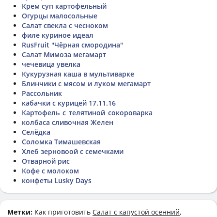
Крем суп картофельный
Огурцы малосольные
Салат свекла с чесноком
филе куриное идеал
RusFruit "Чёрная смородина"
Салат Мимоза мегамарт
чечевица увелка
Кукурузная каша в мультиварке
Блинчики с мясом и луком мегамарт
Рассольник
кабачки с курицей 17.11.16
Картофель_с_телятиной_сокороварка
колбаса сливочная Желен
Селёдка
Соломка Тимашевская
Хлеб зерновоой с семечками
Отварной рис
Кофе с молоком
конфеты Lusky Days
Метки:
Как приготовить
Салат с капустой осенний
,