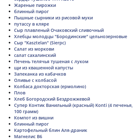
Жареные пирожки
блинный пирог
Пышные сырники из рисовой муки
путассу в кляре
Сыр плавленый Очаковский сливочный
Хлебцы молодцы "Бородинские" цельнозерновые
Сыр "Kasztelan" (Sierpc)
Салат из моркови
салат сахалинский
Печень телячья тушеная с луком
щи из квашенной капусты
Запеканка из кабачков
Оливье с колбасой
Колбаса докторская (ермолино)
Плов
Хлеб Богородский Бездрожжевой
Супер Контик Ванильный (красный) Konti (4 печенья,
100 грамм)
Компот из вишни
блинный пирог
Картофельный блин Аля-драник
Магнелис В6