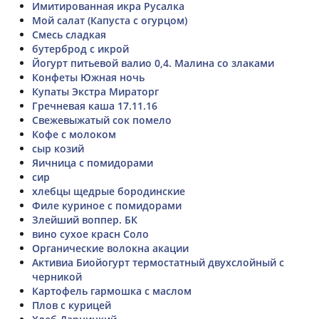
Имитированная икра Русалка
Мой салат (Капуста с огурцом)
Смесь сладкая
бутерброд с икрой
Йогурт питьевой валио 0,4. Малина со злаками
Конфеты Южная ночь
Купаты Экстра Мираторг
Гречневая каша 17.11.16
Свежевыжатый сок помело
Кофе с молоком
сыр козий
Яичница с помидорами
сир
хлебцы щедрые бородинские
Филе куриное с помидорами
Злейший воппер. БК
вино сухое красн Соло
Органические волокна акации
Активиа Биойогурт термостатный двухслойный с
черникой
Картофель гармошка с маслом
Плов с курицей