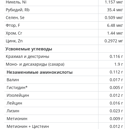
Никель, Ni
1.157 мкг
Рубидий, Rb
35.4 мкг
Селен, Se
0.509 мкг
Фтор, F
6.48 мкг
Хром, Cr
1.44 мкг
Цинк, Zn
0.2972 мг
Усвояемые углеводы
Крахмал и декстрины
0.116 г
Моно- и дисахариды (сахара)
1.9 г
Незаменимые аминокислоты
0.112 г
Валин
0.017 г
Гистидин*
0.005 г
Изолейцин
0.012 г
Лейцин
0.016 г
Лизин
0.023 г
Метионин
0.009 г
Метионин + Цистеин
0.012 г