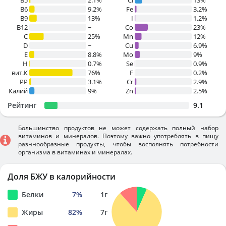
B5
2.1%
Cl
13%
B6
9.2%
Fe
3.2%
B9
13%
I
1.2%
B12
~
Co
23%
C
25%
Mn
12%
D
~
Cu
6.9%
E
8.8%
Mo
9%
H
0.7%
Se
0.9%
вит.К
76%
F
0.2%
PP
3.1%
Cr
2.9%
Калий
9%
Zn
2.5%
Рейтинг
9.1
Большинство продуктов не может содержать полный набор
витаминов и минералов. Поэтому важно употреблять в пищу
разннообразные продукты, чтобы восполнять потребности
организма в витаминах и минералах.
Доля БЖУ в калорийности
Белки
7
%
1
г
Жиры
82
%
7
г