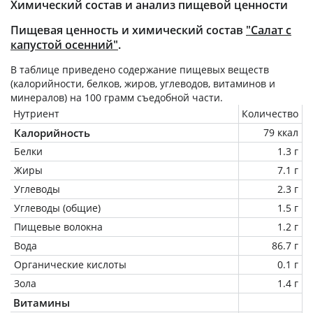
Химический состав и анализ пищевой ценности
Пищевая ценность и химический состав
"Салат с
капустой осенний"
.
В таблице приведено содержание пищевых веществ
(калорийности, белков, жиров, углеводов, витаминов и
минералов) на
100 грамм
съедобной части.
Нутриент
Количество
Калорийность
79 ккал
Белки
1.3 г
Жиры
7.1 г
Углеводы
2.3 г
Углеводы (общие)
1.5 г
Пищевые волокна
1.2 г
Вода
86.7 г
Органические кислоты
0.1 г
Зола
1.4 г
Витамины