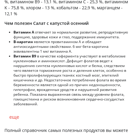
%, витамином B9 - 13,1 %, витамином C - 25,3 %, витамином
K - 75,8 %, хлором - 13 %, кобальтом - 22,9 %, марганцем -
12,1 %
Чем полезен Салат с капустой осенний
Витамин А
отвечает за нормальное развитие, репродуктивную
функцию, здоровье кожи и глаз, поддержание иммунитета.
В-каротин
является провитамином А и обладает
антиоксидантными свойствами. 6 мкг бета-каротина
эквивалентны 1 мкг витамина А.
Витамин В9
в качестве кофермента участвуют в метаболизме
нуклеиновых и аминокислот. Дефицит фолатов ведет к
нарушению синтеза нуклеиновых кислот и белка, следствием
чего является торможение роста и деления клеток, особенно в
быстро пролифелирующих тканях: костный мозг, эпителий
кишечника и др. Недостаточное потребление фолата во время
беременности является одной из причин недоношенности,
гипотрофии, врожденных уродств и нарушений развития
ребенка. Показана выраженная связь между уровнем фолата,
гомоцистеина и риском возникновения сердечно-сосудистых
заболеваний.
еще
Полный справочник самых полезных продуктов вы можете