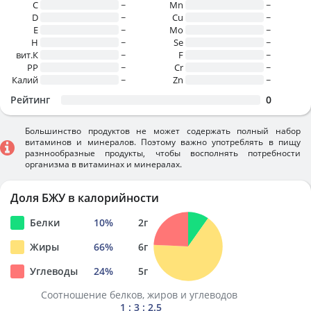
C
~
Mn
~
D
~
Cu
~
E
~
Mo
~
H
~
Se
~
вит.К
~
F
~
PP
~
Cr
~
Калий
~
Zn
~
Рейтинг
0
Большинство продуктов не может содержать полный набор
витаминов и минералов. Поэтому важно употреблять в пищу
разннообразные продукты, чтобы восполнять потребности
организма в витаминах и минералах.
Доля БЖУ в калорийности
Белки
10
%
2
г
Жиры
66
%
6
г
Углеводы
24
%
5
г
Соотношение белков, жиров и углеводов
1 : 3 : 2.5