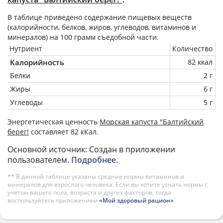
В таблице приведено содержание пищевых веществ
(калорийности, белков, жиров, углеводов, витаминов и
минералов) на
100 грамм
съедобной части.
Нутриент
Количество
Калорийность
82 ккал
Белки
2 г
Жиры
6 г
Углеводы
5 г
Энергетическая ценность
Морская капуста "Балтийский
берег!
составляет 82 кКал.
Основной источник: Создан в приложении
пользователем.
Подробнее
.
** В данной таблице указаны средние нормы витаминов и
минералов для взрослого человека. Если вы хотите узнать нормы с
учетом вашего пола, возраста и других факторов, тогда
воспользуйтесь приложением
«Мой здоровый рацион»
.