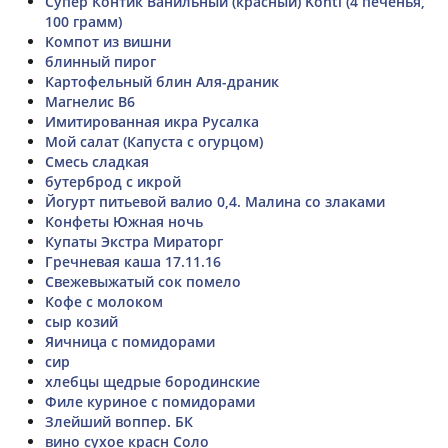
Супер Контик Ванильный (красный) Konti (4 печенья,
100 грамм)
Компот из вишни
блинный пирог
Картофельный блин Аля-драник
Магнелис В6
Имитированная икра Русалка
Мой салат (Капуста с огурцом)
Смесь сладкая
бутерброд с икрой
Йогурт питьевой валио 0,4. Малина со злаками
Конфеты Южная ночь
Купаты Экстра Мираторг
Гречневая каша 17.11.16
Свежевыжатый сок помело
Кофе с молоком
сыр козий
Яичница с помидорами
сир
хлебцы щедрые бородинские
Филе куриное с помидорами
Злейший воппер. БК
вино сухое красн Соло