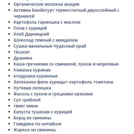
Органические волокна акации
Активиа Биойогурт термостатный двухслойный с
черникой
Картофель гармошка с маслом
Плов с курицей
Хлеб Дарницкий
Шоколад темный с миндалем
Сушки ванильные Чудесный край
16салат
Драники
Каша гречневая со свининой, луком и морковью
Намазка куриная
оладушки куринные
Запеканка филе курицы+ картофель +сметана
Нутовая лепешка
Фасоль с луком и грецкими орехами
Суп грибной
твикс мини
Капуста тушеная с курицей
Борщ из свинины
Говядина по-китайски
Жаркое из свинины