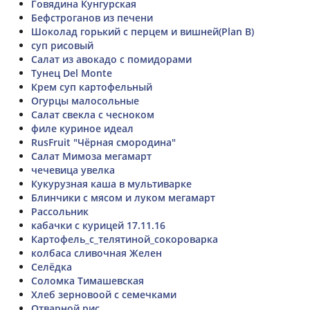
Говядина Кунгурская
Бефстроганов из печени
Шоколад горький с перцем и вишней(Plan B)
суп рисовый
Салат из авокадо с помидорами
Тунец Del Monte
Крем суп картофельный
Огурцы малосольные
Салат свекла с чесноком
филе куриное идеал
RusFruit "Чёрная смородина"
Салат Мимоза мегамарт
чечевица увелка
Кукурузная каша в мультиварке
Блинчики с мясом и луком мегамарт
Рассольник
кабачки с курицей 17.11.16
Картофель_с_телятиной_сокороварка
колбаса сливочная Желен
Селёдка
Соломка Тимашевская
Хлеб зерновоой с семечками
Отварной рис