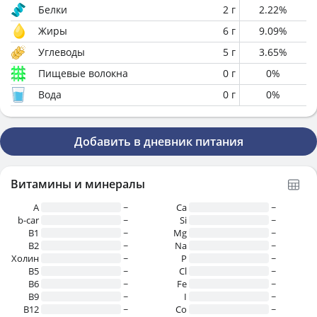
Белки
2
г
2.22
%
Жиры
6
г
9.09
%
Углеводы
5
г
3.65
%
Пищевые волокна
0
г
0
%
Вода
0
г
0
%
Добавить в дневник питания
Витамины и минералы
A
~
Ca
~
b-car
~
Si
~
В1
~
Mg
~
B2
~
Na
~
Холин
~
P
~
B5
~
Cl
~
B6
~
Fe
~
B9
~
I
~
B12
~
Co
~