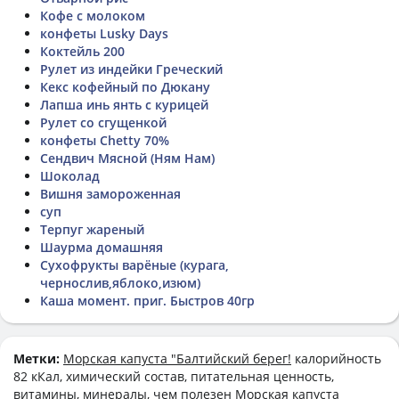
Кофе с молоком
конфеты Lusky Days
Коктейль 200
Рулет из индейки Греческий
Кекс кофейный по Дюкану
Лапша инь янть с курицей
Рулет со сгущенкой
конфеты Chetty 70%
Сендвич Мясной (Ням Нам)
Шоколад
Вишня замороженная
суп
Терпуг жареный
Шаурма домашняя
Сухофрукты варёные (курага,
чернослив,яблоко,изюм)
Каша момент. приг. Быстров 40гр
Метки:
Морская капуста "Балтийский берег!
калорийность
82 кКал, химический состав, питательная ценность,
витамины, минералы, чем полезен Морская капуста