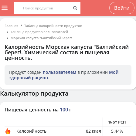
Войти
Главная
Таблица калорийности продуктов
Таблица продуктов пользователей
Морская капуста "Балтийский берег!
Калорийность
Морская капуста "Балтийский
берег!
. Химический состав и пищевая
ценность.
Продукт создан
пользователем
в приложении
Мой
здоровый рацион
.
Калькулятор продукта
Пищевая ценность на
100
г
% от РСП
Калорийность
82
ккал
5.44
%