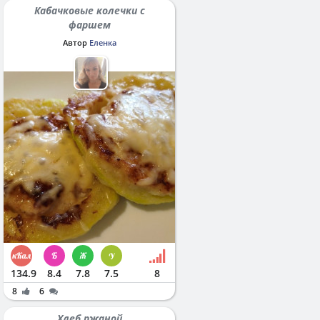
Кабачковые колечки с
фаршем
Автор
Еленка
134.9
8.4
7.8
7.5
8
8
6
Хлеб ржаной