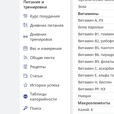
Питание и
Зола
тренировки
Витамины
Курс похудения
Витамин А, РЭ
Дневник питания
бета Каротин
Дневник
Витамин В1, тиамин
тренировок
Витамин В2, рибоф
Витамин В5, пантот
Вес и измерения
Витамин В6, пирид
Общая лента
Витамин В9, фолаты
Рецепты
Витамин C, аскорби
Витамин Е, альфа т
Статьи
Витамин Н, биотин
Истории успеха
Витамин РР, НЭ
Таблицы
Ниацин
калорийности
Макроэлементы
Поиск
Калий, K