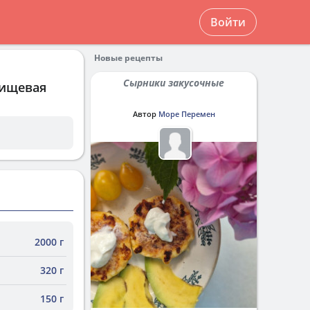
Войти
Новые рецепты
Сырники закусочные
пищевая
Автор
Море Перемен
2000 г
320 г
150 г