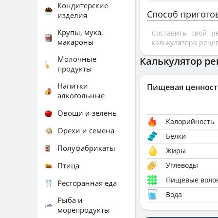
Кондитерские
Способ пригото
изделия
Крупы, мука,
Составить свой 
макароны
калькулятора реце
Молочные
Калькулятор ре
продукты
Напитки
Пищевая ценност
алкогольные
Овощи и зелень
Калорийность
Орехи и семена
Белки
Полуфабрикаты
Жиры
Птица
Углеводы
Пищевые воло
Ресторанная еда
Вода
Рыба и
морепродукты