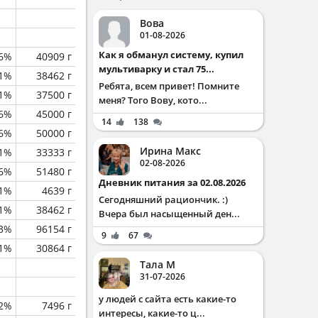
Вова
01-08-2026
Как я обманул систему, купил
.6%
40909 г
мультиварку и стал 75...
1%
38462 г
Ребята, всем привет! Помните
1%
37500 г
меня? Того Вову, кото...
.6%
45000 г
14
138
.6%
50000 г
Ирина Макс
1%
33333 г
02-08-2026
.6%
51480 г
Дневник питания за 02.08.2026
.1%
4639 г
Сегодняшний рациончик. :)
1%
38462 г
Вчера был насыщенный ден...
.3%
96154 г
9
67
1%
30864 г
Тала М
31-07-2026
у людей с сайта есть какие-то
.2%
7496 г
интересы, какие-то ц...