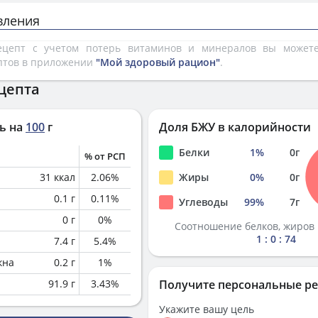
вления
рецепт с учетом потерь витаминов и минералов вы може
птов в приложении
"Мой здоровый рацион"
.
цепта
ь на
100
г
Доля БЖУ в калорийности
Белки
1
%
0
г
% от РСП
31
ккал
2.06
%
Жиры
0
%
0
г
0.1
г
0.11
%
Углеводы
99
%
7
г
0
г
0
%
Соотношение белков, жиров 
1 : 0 : 74
7.4
г
5.4
%
кна
0.2
г
1
%
91.9
г
3.43
%
Получите персональные р
Укажите вашу цель