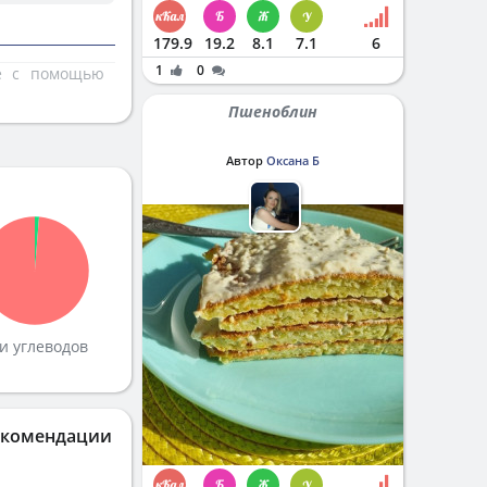
179.9
19.2
8.1
7.1
6
1
0
те с помощью
Пшеноблин
Автор
Оксана Б
и углеводов
екомендации