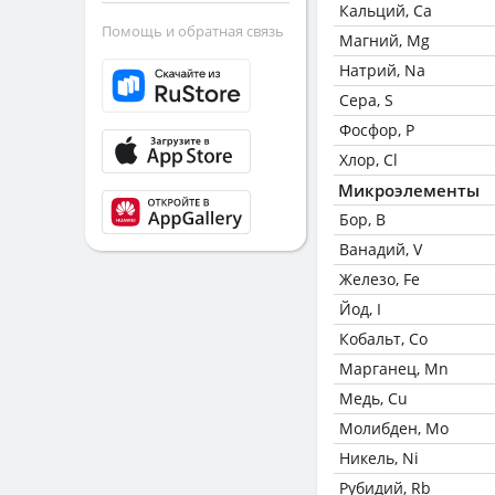
Кальций, Ca
Помощь и обратная связь
Магний, Mg
Натрий, Na
Сера, S
Фосфор, P
Хлор, Cl
Микроэлементы
Бор, B
Ванадий, V
Железо, Fe
Йод, I
Кобальт, Co
Марганец, Mn
Медь, Cu
Молибден, Mo
Никель, Ni
Рубидий, Rb