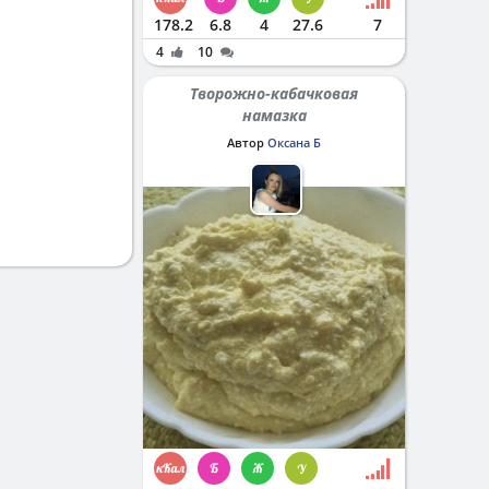
178.2
6.8
4
27.6
7
4
10
Творожно-кабачковая
намазка
Автор
Оксана Б