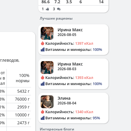
86.6
7.2
3.5
6
14
1
3
Лучшие рационы
Ирина Макс
2026-08-05
Калорийность:
1397 кКал
Витамины и минералы:
100%
глеводов,
Ирина Макс
2026-08-03
 от
100%
Калорийность:
1393 кКал
ы в
нормы
кал
Витамины и минералы:
100%
.8%
5432 г
Элина
.3%
76000 г
2026-08-04
1%
2959 г
Калорийность:
1340 кКал
.2%
10000 г
Витамины и минералы:
95%
.9%
2473 г
Интересные блоги