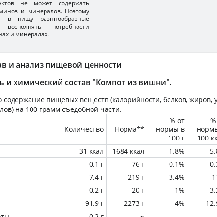
уктов не может содержать
минов и минералов. Поэтому
ть в пищу разннообразные
 восполнять потребности
нах и минералах.
ав и анализ пищевой ценности
ь и химический состав
"Компот из вишни"
.
 содержание пищевых веществ (калорийности, белков, жиров, у
лов) на
100 грамм
съедобной части.
% от
%
Количество
Норма**
нормы в
норм
100 г
100 к
31 ккал
1684 ккал
1.8%
5
0.1 г
76 г
0.1%
0
7.4 г
219 г
3.4%
1
0.2 г
20 г
1%
3
91.9 г
2273 г
4%
12
оты
0.2 г
~