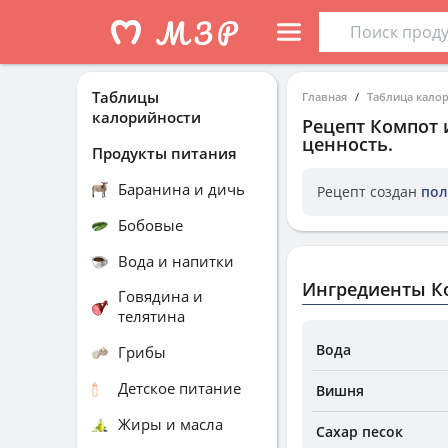
Таблицы
Главная
Таблица кало
калорийности
Рецепт
Компот 
ценность.
Продукты питания
Баранина и дичь
Рецепт создан
пол
Бобовые
Вода и напитки
Ингредиенты К
Говядина и
телятина
Вода
Грибы
Детское питание
Вишня
Жиры и масла
Сахар песок