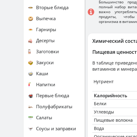
Большинство прод
Вторые блюда
полный набор вита
важно употребля
продукты, чтобы
Выпечка
организма в витами
Гарниры
Десерты
Химический сост
Заготовки
Пищевая ценност
Закуски
В таблице приведено
витаминов и минера
Каши
Нутриент
Напитки
Первые блюда
Калорийность
Белки
Полуфабрикаты
Углеводы
Салаты
Пищевые волокна
Соусы и заправки
Вода
Органические кисл