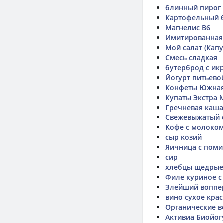
блинный пирог
Картофельный 
Магнелис В6
Имитированная 
Мой салат (Капу
Смесь сладкая
бутерброд с ик
Йогурт питьевой
Конфеты Южная
Купаты Экстра 
Гречневая каша 
Свежевыжатый 
Кофе с молоко
сыр козий
Яичница с пом
сир
хлебцы щедрые
Филе куриное 
Злейший воппер
вино сухое кра
Органические в
Активиа Биойог