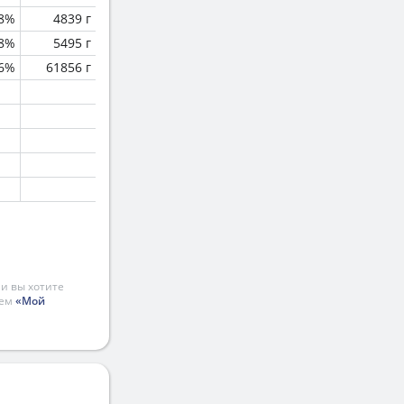
.8%
4839 г
.8%
5495 г
.6%
61856 г
и вы хотите
ием
«Мой