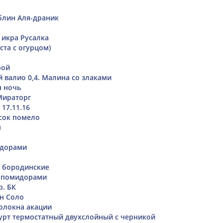
блин Аля-драник
икра Русалка
ста с огурцом)
рой
 валио 0,4. Малина со злаками
 ночь
Мираторг
17.11.16
сок помело
м
идорами
 бородинские
с помидорами
. БК
сн Соло
олокна акации
урт термостатный двухслойный с черникой