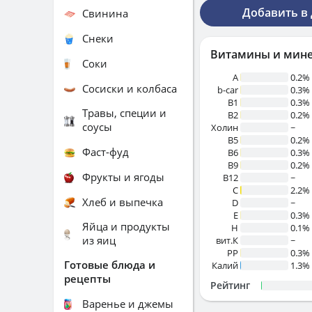
Добавить в
Свинина
Снеки
Витамины и мин
Соки
A
0.2%
Сосиски и колбаса
b-car
0.3%
В1
0.3%
Травы, специи и
B2
0.2%
соусы
Холин
~
B5
0.2%
Фаст-фуд
B6
0.3%
B9
0.2%
Фрукты и ягоды
B12
~
C
2.2%
Хлеб и выпечка
D
~
E
0.3%
Яйца и продукты
H
0.1%
из яиц
вит.К
~
PP
0.3%
Готовые блюда и
Калий
1.3%
рецепты
Рейтинг
Варенье и джемы