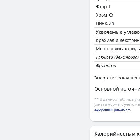
Фтор, F
Хром, Cr
Цинк, Zn
Усвояемые углев
Крахмал и декстри
Моно- и дисахариды
Глюкоза (декстроза)
Фруктоза
Энергетическая цен
Основной источни
** В данной таблице ук
узнать нормы с учетом 
здоровый рацион»
.
Калорийность и х