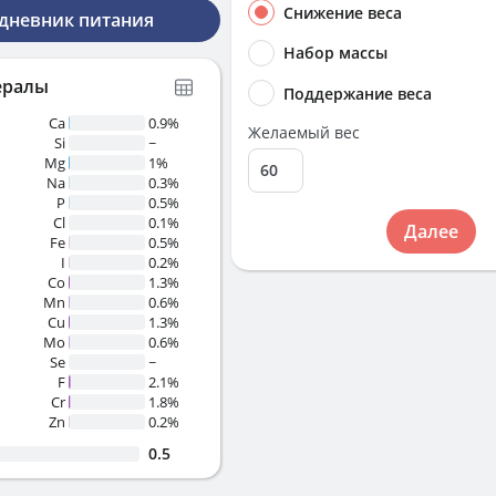
Снижение веса
 дневник питания
Набор массы
ералы
Поддержание веса
Ca
0.9%
Желаемый вес
Si
~
Mg
1%
Na
0.3%
P
0.5%
Cl
0.1%
Далее
Fe
0.5%
I
0.2%
Co
1.3%
Mn
0.6%
Cu
1.3%
Mo
0.6%
Se
~
F
2.1%
Cr
1.8%
Zn
0.2%
0.5