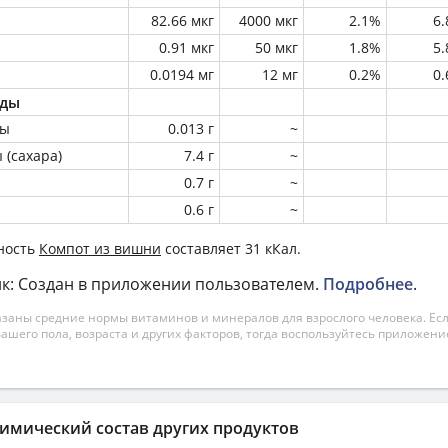
82.66 мкг
4000 мкг
2.1%
6
0.91 мкг
50 мкг
1.8%
5
0.0194 мг
12 мг
0.2%
0
оды
ны
0.013 г
~
 (сахара)
7.4 г
~
0.7 г
~
0.6 г
~
ность
Компот из вишни
составляет 31 кКал.
к: Создан в приложении пользователем.
Подробнее
.
азаны средние нормы витаминов и минералов для взрослого человека. Есл
вашего пола, возраста и других факторов, тогда воспользуйтесь приложен
имический состав других продуктов