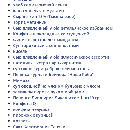
хлеб семизерновой лента
каша ячневая в мультив
Сыр легкий 15% (Тысяча озер)
Торт Сметанник
Сыр плавленный Viola (Итальянское избранное)
Конфеты шоколадные со сгущенкой
Финик в шоколаде с миндалем
Суп гороховый с копчёностями
кисель
Сыр плавленный Viola (Классическое ассорти)
Батончик Экстра Бар L-карнитин
суп пюре курица брокколи морковь
Печінка курчати-бойлера "Наша Ряба"
Мимоза
суп овощной на мясном бульоне с мясом
заливной пирог с луком и яйцами
Печенье Липо ирис Диканьское 1 шт19 гр
Конфеты Q
конфета левушка
пирожок с курицей
Котлеты
Сякэ Калифорния Тануки