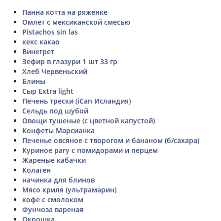
Панна котта на ряженке
Омлет с мексиканской смесью
Pistachos sin las
кекс какао
Винегрет
Зефир в глазури 1 шт 33 гр
Хлеб Червеньский
Блины
Сыр Extra light
Печень трески (iCan Исландия)
Сельдь под шубой
Овощи тушеные (с цветной капустой)
Конфеты Марсианка
Печенье овсяное с творогом и бананом (б/сахара)
Куриное рагу с помидорами и перцем
Жареные кабачки
Колаген
начинка для блинов
Мясо криля (ультрамарин)
кофе с смолоком
Фунчоза вареная
Окрошка