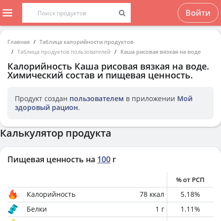
Войти
Главная
Таблица калорийности продуктов
Таблица продуктов пользователей
Каша рисовая вязкая на воде
Калорийность
Каша рисовая вязкая на воде
.
Химический состав и пищевая ценность.
Продукт создан
пользователем
в приложении
Мой
здоровый рацион
.
Калькулятор продукта
Пищевая ценность на
100
г
% от РСП
Калорийность
78
ккал
5.18
%
Белки
1
г
1.11
%