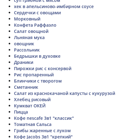
суп грибной с мясом
хек в апельсиново-имбирном соусе
Сердечки с овощами
Морковный
Конфета Раффаэло
Салат овощной
Льняная мука
овощник
Рассольник
Бедрышки в духовке
Драники
Пирожки рис с консервой
Рис пропаренный
Блинчики с творогом
Сметанник
Салат из краснокачаной капусты с кукурузой
Хлебец рисовый
Кумкват ОКЕЙ
Пицца
Кофе nescafe 3в1 "классик"
Томатная Сальса
Грибы жаренные с луком
Кофе Jacobs 3в1 "крепкий"