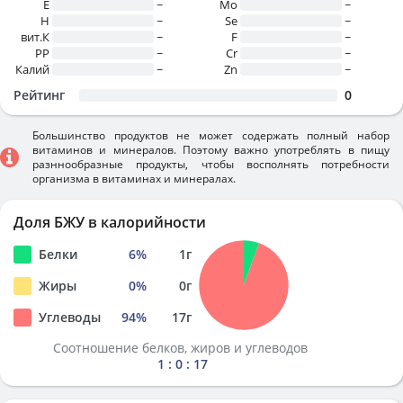
E
~
Mo
~
H
~
Se
~
вит.К
~
F
~
PP
~
Cr
~
Калий
~
Zn
~
Рейтинг
0
Большинство продуктов не может содержать полный набор
витаминов и минералов. Поэтому важно употреблять в пищу
разннообразные продукты, чтобы восполнять потребности
организма в витаминах и минералах.
Доля БЖУ в калорийности
Белки
6
%
1
г
Жиры
0
%
0
г
Углеводы
94
%
17
г
Соотношение белков, жиров и углеводов
1 : 0 : 17