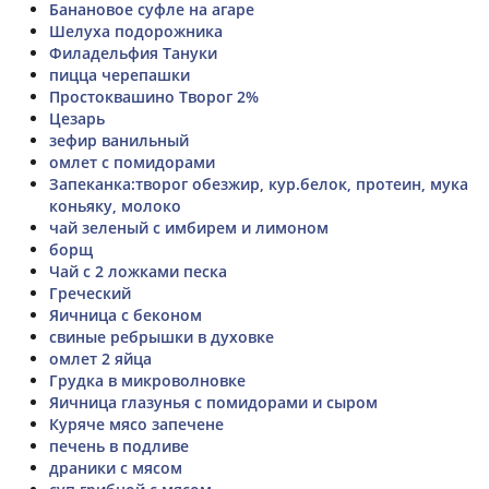
Банановое суфле на агаре
Шелуха подорожника
Филадельфия Тануки
пицца черепашки
Простоквашино Творог 2%
Цезарь
зефир ванильный
омлет с помидорами
Запеканка:творог обезжир, кур.белок, протеин, мука
коньяку, молоко
чай зеленый с имбирем и лимоном
борщ
Чай с 2 ложками песка
Греческий
Яичница с беконом
свиные ребрышки в духовке
омлет 2 яйца
Грудка в микроволновке
Яичница глазунья с помидорами и сыром
Куряче мясо запечене
печень в подливе
драники с мясом