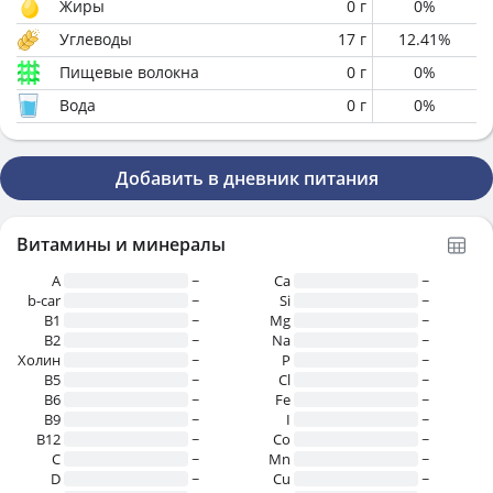
Жиры
0
г
0
%
Углеводы
17
г
12.41
%
Пищевые волокна
0
г
0
%
Вода
0
г
0
%
Добавить в дневник питания
Витамины и минералы
A
~
Ca
~
b-car
~
Si
~
В1
~
Mg
~
B2
~
Na
~
Холин
~
P
~
B5
~
Cl
~
B6
~
Fe
~
B9
~
I
~
B12
~
Co
~
C
~
Mn
~
D
~
Cu
~