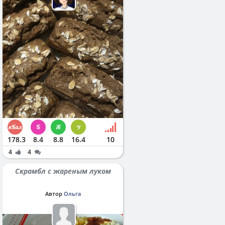
178.3
8.4
8.8
16.4
10
4
4
Скрамбл с жареным луком
Автор
Ольга