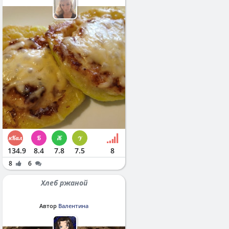
134.9
8.4
7.8
7.5
8
8
6
Хлеб ржаной
Автор
Валентина