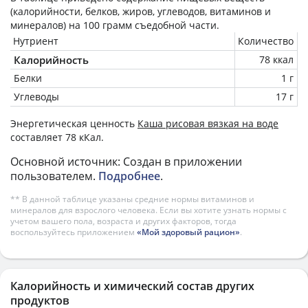
(калорийности, белков, жиров, углеводов, витаминов и
минералов) на
100 грамм
съедобной части.
Нутриент
Количество
Калорийность
78 ккал
Белки
1 г
Углеводы
17 г
Энергетическая ценность
Каша рисовая вязкая на воде
составляет 78 кКал.
Основной источник: Создан в приложении
пользователем.
Подробнее
.
** В данной таблице указаны средние нормы витаминов и
минералов для взрослого человека. Если вы хотите узнать нормы с
учетом вашего пола, возраста и других факторов, тогда
воспользуйтесь приложением
«Мой здоровый рацион»
.
Калорийность и химический состав других
продуктов