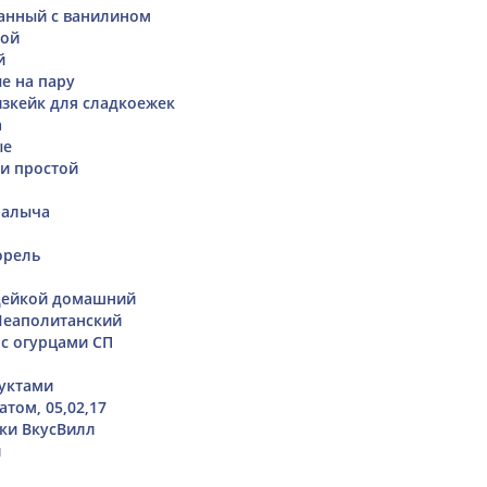
анный с ванилином
ной
й
е на пару
зкейк для сладкоежек
а
ые
ки простой
Палыча
орель
ндейкой домашний
Неаполитанский
с огурцами СП
уктами
том, 05,02,17
нки ВкусВилл
и