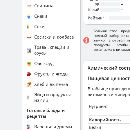
PP
~
Свинина
Калий
~
Снеки
Рейтинг
Соки
Большинство прод
полный набор вита
Сосиски и колбаса
важно употребля
продукты, чтобы
Травы, специи и
организма в витами
соусы
Фаст-фуд
Химический сост
Фрукты и ягоды
Пищевая ценност
Хлеб и выпечка
В таблице приведено
Яйца и продукты
витаминов и минера
из яиц
Нутриент
Готовые блюда и
рецепты
Калорийность
Варенье и джемы
Белки