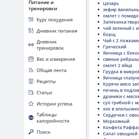
Питание и
Цезарь
тренировки
зефир ванильн
омлет с помид
Курс похудения
Запеканка:творо
чай зеленый с 
Дневник питания
борщ
Чай с 2 ложкам
Дневник
Греческий
тренировок
Яичница с беко
Вес и измерения
свиные ребрышк
омлет 2 яйца
Общая лента
Грудка в микро
Яичница глазун
Рецепты
Куряче мясо за
печень в подли
Статьи
драники с мясо
суп грибной с 
Истории успеха
хек в апельсин
Таблицы
Сердечки с ов
калорийности
Морковный
Конфета Раффа
Поиск
Салат овощной