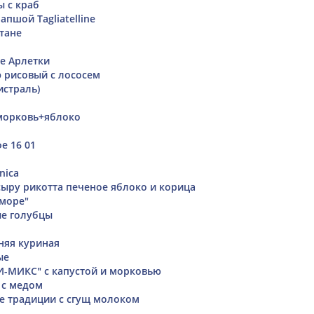
ы с краб
апшой Tagliatelline
тане
е Арлетки
э рисовый с лососем
истраль)
морковь+яблоко
е 16 01
nica
сыру рикотта печеное яблоко и корица
 море"
ые голубцы
няя куриная
ые
-МИКС" с капустой и морковью
 с медом
е традиции с сгущ молоком