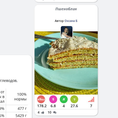
Пшеноблин
Автор
Оксана Б
глеводов,
 от
100%
ы в
нормы
кал
178.2
6.8
4
27.6
7
.9%
477 г
4
10
.5%
5429 г