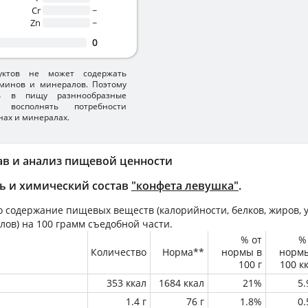
Cr
~
Zn
~
0
уктов не может содержать
минов и минералов. Поэтому
ть в пищу разннообразные
 восполнять потребности
нах и минералах.
ав и анализ пищевой ценности
ь и химический состав
"конфета левушка"
.
 содержание пищевых веществ (калорийности, белков, жиров, у
лов) на
100 грамм
съедобной части.
% от
%
Количество
Норма**
нормы в
норм
100 г
100 к
353 ккал
1684 ккал
21%
5
1.4 г
76 г
1.8%
0