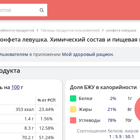
рийности продуктов
Таблица продуктов пользователей
конфета левушка
конфета левушка
. Химический состав и пищевая 
льзователем
в приложении
Мой здоровый рацион
.
одукта
ь на
100
г
Доля БЖУ в калорийности
Белки
2
%
1
г
% от РСП
353
ккал
23.44
%
Жиры
21
%
8
г
1.4
г
1.56
%
Углеводы
78
%
70
г
8.3
г
12.58
%
Соотношение белков, жиров 
1 : 5.9 : 50.1
70.2
г
51.24
%