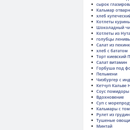
сырок глазиров
Кальмар отвар
хлеб купечески
Котлеты курины
Шоколадный чи
Котлеты из Нут
голубцы ленив
Салат из пекин
хлеб с бататом
Торт киевский 
Салат витамин
Горбуша под ф
Пельмени
Чизбургер с и
Кетчуп Кальве 
Соус помидоры 
Вдохновение
Суп с морепрод
Кальмары с тома
Рулет из груди
Тушеные овощ
Минтай