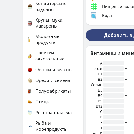
Кондитерские
Пищевые воло
изделия
Вода
Крупы, мука,
макароны
Добавить в
Молочные
продукты
Напитки
Витамины и мин
алкогольные
A
~
b-car
~
Овощи и зелень
В1
~
B2
~
Орехи и семена
Холин
~
B5
~
Полуфабрикаты
B6
~
B9
~
Птица
B12
~
C
~
Ресторанная еда
D
~
E
~
Рыба и
H
~
морепродукты
вит.К
~