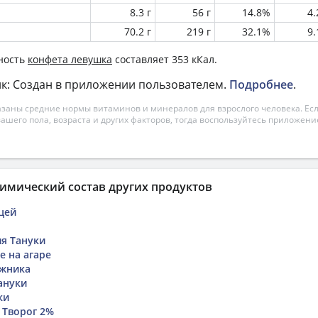
8.3 г
56 г
14.8%
4
70.2 г
219 г
32.1%
9
ность
конфета левушка
составляет 353 кКал.
к: Создан в приложении пользователем.
Подробнее
.
азаны средние нормы витаминов и минералов для взрослого человека. Есл
вашего пола, возраста и других факторов, тогда воспользуйтесь приложен
имический состав других продуктов
цей
я Тануки
е на агаре
жника
ануки
ки
 Творог 2%