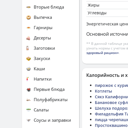
Жиры
Вторые блюда
Углеводы
Выпечка
Энергетическая цен
Гарниры
Основной источни
Десерты
** В данной таблице ук
Заготовки
узнать нормы с учетом 
здоровый рацион»
.
Закуски
Каши
Калорийность и х
Напитки
пирожок с кури
Первые блюда
Котлеты
Сякэ Калифорни
Полуфабрикаты
Банановое суфл
Шелуха подоро
Салаты
Филадельфия Т
пицца черепаш
Соусы и заправки
Простоквашино