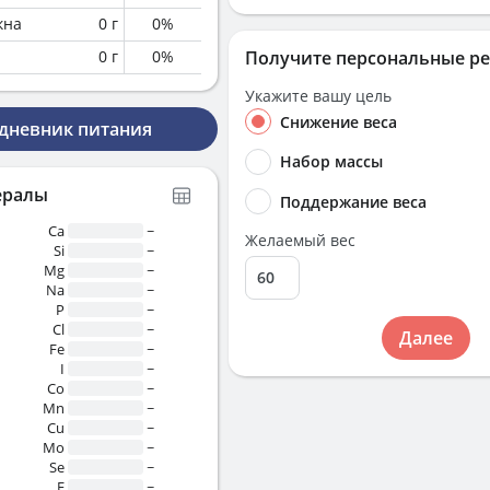
кна
0
г
0
%
0
г
0
%
Получите персональные р
Укажите вашу цель
Снижение веса
 дневник питания
Набор массы
ералы
Поддержание веса
Ca
~
Желаемый вес
Si
~
Mg
~
Na
~
P
~
Cl
~
Далее
Fe
~
I
~
Co
~
Mn
~
Cu
~
Mo
~
Se
~
F
~