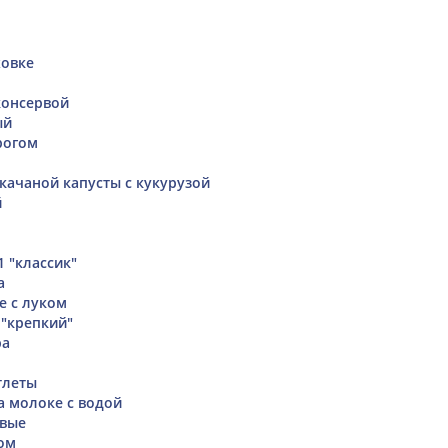
ховке
консервой
ый
рогом
окачаной капусты с кукурузой
й
1 "классик"
а
е с луком
 "крепкий"
ра
тлеты
а молоке с водой
вые
ом