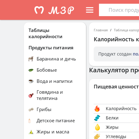
Таблицы
Главная
Таблица кало
калорийности
Калорийность
Продукты питания
Продукт создан
по
Баранина и дичь
Калькулятор пр
Бобовые
Вода и напитки
Пищевая ценност
Говядина и
телятина
Калорийность
Грибы
Белки
Детское питание
Жиры
Жиры и масла
Углеводы