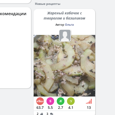
Новые рецепты
Жареный кабачок с
екомендации
творогом и базиликом
Автор
Ольга
63.7
5.5
2.7
4.1
13
2
3