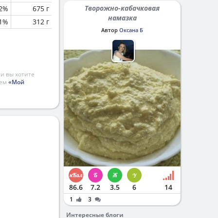
Творожно-кабачковая
.2%
675 г
намазка
.1%
312 г
Автор
Оксана Б
и вы хотите
ием
«Мой
86.6
7.2
3.5
6
14
1
3
Интересные блоги