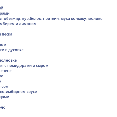
ый
орами
г обезжир, кур.белок, протеин, мука коньяку, молоко
имбирем и лимоном
и песка
ном
и в духовке
волновке
ья с помидорами и сыром
печене
ве
м
мясом
ово-имбирном соусе
ощами
эло