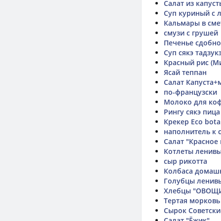
Салат из капуст
Суп куриный с л
Кальмары в сме
смузи с грушей
Печенье сдобно
Суп сякэ тадзук
Красный рис (М
Ясай теппан
Салат Капуста+
по-французски
Молоко для коф
Рингу сякэ пица
Крекер Eco bota
наполнитель к 
Салат "Красное
Котлеты ленив
сыр рикотта
Колбаса домаш
Голубцы ленив
Хлебцы "ОВОЩИ
Тертая морковь
Сырок Советски
Салат "Ёжик"