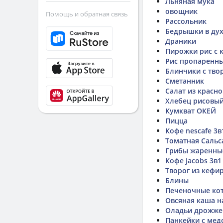
Льняная мука
овощник
Помощь и обратная связь
Рассольник
Бедрышки в ду
Драники
Пирожки рис с 
Рис пропаренн
Блинчики с тво
Сметанник
Салат из красн
Хлебец рисовы
Кумкват ОКЕЙ
Пицца
Кофе nescafe 3в
Томатная Сальс
Грибы жаренны
Кофе Jacobs 3в1
Творог из кефи
Блины
Печеночные ко
Овсяная каша н
Оладьи дрожже
Панкейки с мед