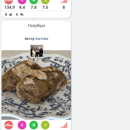
134.9
8.4
7.8
7.5
8
8
6
Голубцы
Автор
Darinika