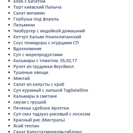
хлеб с бататом
Торт киевский Палыча
Салат витамин
Горбуша под форель
Пельмени
Чизбургер с индейкой домашний
Кетчуп Кальве Неаполитанский
Соус помидоры с огурцами СП
Вдохновение
Суп с морепродуктами
Кальмары с томатом, 05,02,17
Рулет из грудинки ВкусВилл
Тушеные овощи
Минтай
Салат из капусты с краб
Суп куриный с лапшой Tagliatelline
Кальмары в сметане
смузи с грушей
Печенье сдобное Арлетки
Суп сякэ тадзукэ рисовый с лососем
Красный рис (Мистраль)
Ясай теппан
Салат Капуста+морковь+яблоко