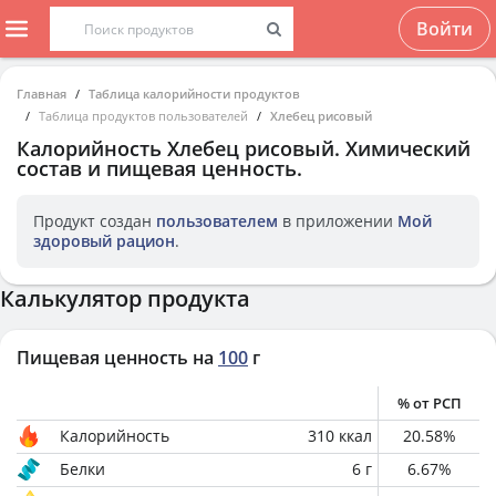
Войти
Главная
Таблица калорийности продуктов
Таблица продуктов пользователей
Хлебец рисовый
Калорийность
Хлебец рисовый
. Химический
состав и пищевая ценность.
Продукт создан
пользователем
в приложении
Мой
здоровый рацион
.
Калькулятор продукта
Пищевая ценность на
100
г
% от РСП
Калорийность
310
ккал
20.58
%
Белки
6
г
6.67
%