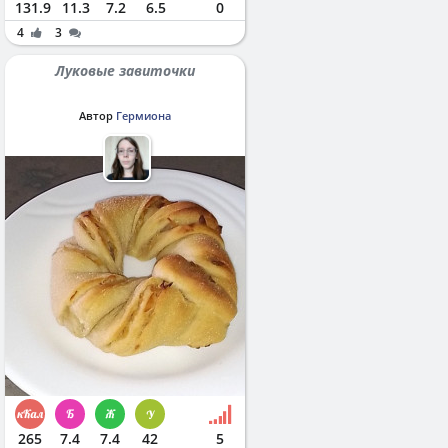
131.9
11.3
7.2
6.5
0
4
3
Луковые завиточки
Автор
Гермиона
265
7.4
7.4
42
5