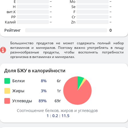
E
~
Mo
~
H
~
Se
~
вит.К
~
F
~
PP
~
Cr
~
Калий
~
Zn
~
Рейтинг
0
Большинство продуктов не может содержать полный набор
витаминов и минералов. Поэтому важно употреблять в пищу
разннообразные продукты, чтобы восполнять потребности
организма в витаминах и минералах.
Доля БЖУ в калорийности
Белки
8
%
6
г
Жиры
3
%
1
г
Углеводы
89
%
69
г
Соотношение белков, жиров и углеводов
1 : 0.2 : 11.5