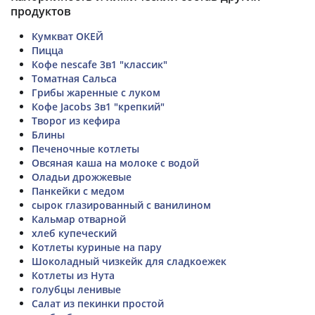
продуктов
Кумкват ОКЕЙ
Пицца
Кофе nescafe 3в1 "классик"
Томатная Сальса
Грибы жаренные с луком
Кофе Jacobs 3в1 "крепкий"
Творог из кефира
Блины
Печеночные котлеты
Овсяная каша на молоке с водой
Оладьи дрожжевые
Панкейки с медом
сырок глазированный с ванилином
Кальмар отварной
хлеб купеческий
Котлеты куриные на пару
Шоколадный чизкейк для сладкоежек
Котлеты из Нута
голубцы ленивые
Салат из пекинки простой