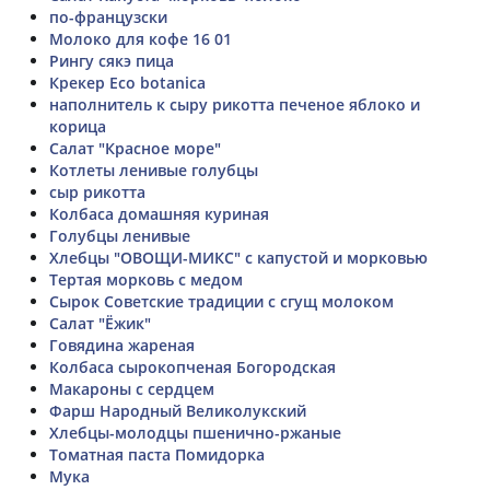
по-французски
Молоко для кофе 16 01
Рингу сякэ пица
Крекер Eco botanica
наполнитель к сыру рикотта печеное яблоко и
корица
Салат "Красное море"
Котлеты ленивые голубцы
сыр рикотта
Колбаса домашняя куриная
Голубцы ленивые
Хлебцы "ОВОЩИ-МИКС" с капустой и морковью
Тертая морковь с медом
Сырок Советские традиции с сгущ молоком
Салат "Ёжик"
Говядина жареная
Колбаса сырокопченая Богородская
Макароны с сердцем
Фарш Народный Великолукский
Хлебцы-молодцы пшенично-ржаные
Томатная паста Помидорка
Мука