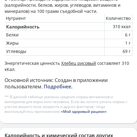
(калорийности, белков, жиров, углеводов, витаминов и
минералов) на
100 грамм
съедобной части.
Нутриент
Количество
Калорийность
310 ккал
Белки
6 г
Жиры
1 г
Углеводы
69 г
Энергетическая ценность
Хлебец рисовый
составляет 310
кКал.
Основной источник: Создан в приложении
пользователем.
Подробнее
.
** В данной таблице указаны средние нормы витаминов и
минералов для взрослого человека. Если вы хотите узнать нормы с
учетом вашего пола, возраста и других факторов, тогда
воспользуйтесь приложением
«Мой здоровый рацион»
.
Калорийность и химический состав других