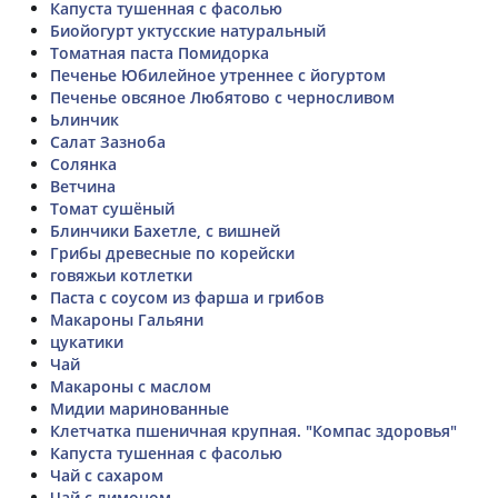
Капуста тушенная с фасолью
Биойогурт уктусские натуральный
Томатная паста Помидорка
Печенье Юбилейное утреннее с йогуртом
Печенье овсяное Любятово с черносливом
Ьлинчик
Салат Зазноба
Солянка
Ветчина
Томат сушёный
Блинчики Бахетле, с вишней
Грибы древесные по корейски
говяжьи котлетки
Паста с соусом из фарша и грибов
Макароны Гальяни
цукатики
Чай
Макароны с маслом
Мидии маринованные
Клетчатка пшеничная крупная. "Компас здоровья"
Капуста тушенная с фасолью
Чай с сахаром
Чай с лимоном