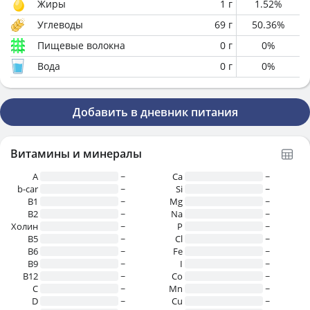
Жиры
1
г
1.52
%
Углеводы
69
г
50.36
%
Пищевые волокна
0
г
0
%
Вода
0
г
0
%
Добавить в дневник питания
Витамины и минералы
A
~
Ca
~
b-car
~
Si
~
В1
~
Mg
~
B2
~
Na
~
Холин
~
P
~
B5
~
Cl
~
B6
~
Fe
~
B9
~
I
~
B12
~
Co
~
C
~
Mn
~
D
~
Cu
~