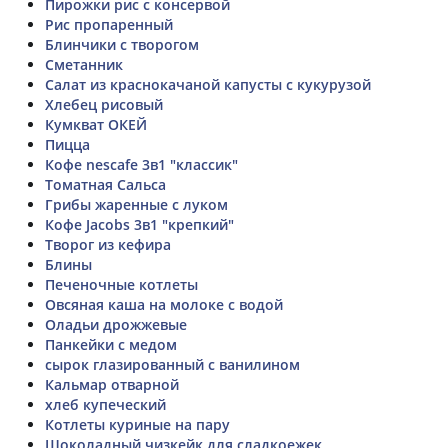
Пирожки рис с консервой
Рис пропаренный
Блинчики с творогом
Сметанник
Салат из краснокачаной капусты с кукурузой
Хлебец рисовый
Кумкват ОКЕЙ
Пицца
Кофе nescafe 3в1 "классик"
Томатная Сальса
Грибы жаренные с луком
Кофе Jacobs 3в1 "крепкий"
Творог из кефира
Блины
Печеночные котлеты
Овсяная каша на молоке с водой
Оладьи дрожжевые
Панкейки с медом
сырок глазированный с ванилином
Кальмар отварной
хлеб купеческий
Котлеты куриные на пару
Шоколадный чизкейк для сладкоежек