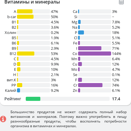
Витамины и минералы
A
47%
Ca
3%
b-car
50%
Si
~
В1
4.5%
Mg
7.8%
B2
3.6%
Na
5.2%
Холин
0.2%
P
18%
B5
1.9%
Cl
5.1%
B6
6.1%
Fe
5.5%
B9
2.9%
I
71%
B12
53%
Co
144%
C
4.5%
Mn
6.4%
D
9.9%
Cu
12%
E
10%
Mo
4.7%
H
2.1%
Se
0.1%
вит.К
3%
F
12%
PP
16%
Cr
74%
Калий
9.2%
Zn
6.1%
Рейтинг
17.4
Большинство продуктов не может содержать полный набор
витаминов и минералов. Поэтому важно употреблять в пищу
разннообразные продукты, чтобы восполнять потребности
организма в витаминах и минералах.