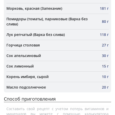
Морковь, красная (Запекание)
181 г
Помидоры (томаты), парниковые (Варка без
80 г
слива)
Лук репчатый (Варка без слива)
118 г
Горчица столовая
27 г
Сок апельсиновый
30 г
Сок лимонный
15 г
Корень имбиря, сырой
10 г
Масло подсолнечное
20 г
Способ приготовления
Составить свой рецепт с учетом потерь витаминов и
минералов вы можете с помощью калькулятора