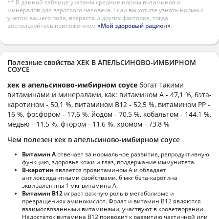
** В данной таблице указаны средние нормы витаминов и
минералов для взрослого человека. Если вы хотите узнать нормы с
учетом вашего пола, возраста и других факторов, тогда
воспользуйтесь приложением
«Мой здоровый рацион»
.
Полезные свойства ХЕК В АПЕЛЬСИНОВО-ИМБИРНОМ
СОУСЕ
хек в апельсиново-имбирном соусе
богат такими
витаминами и минералами, как: витамином А - 47,1 %, бэта-
каротином - 50,1 %, витамином B12 - 52,5 %, витамином PP -
16 %, фосфором - 17,6 %, йодом - 70,5 %, кобальтом - 144,1 %,
медью - 11,5 %, фтором - 11,6 %, хромом - 73,8 %
Чем полезен хек в апельсиново-имбирном соусе
Витамин А
отвечает за нормальное развитие, репродуктивную
функцию, здоровье кожи и глаз, поддержание иммунитета.
В-каротин
является провитамином А и обладает
антиоксидантными свойствами. 6 мкг бета-каротина
эквивалентны 1 мкг витамина А.
Витамин В12
играет важную роль в метаболизме и
превращениях аминокислот. Фолат и витамин В12 являются
взаимосвязанными витаминами, участвуют в кроветворении.
Недостаток витамина В12 приводит к развитию частичной или