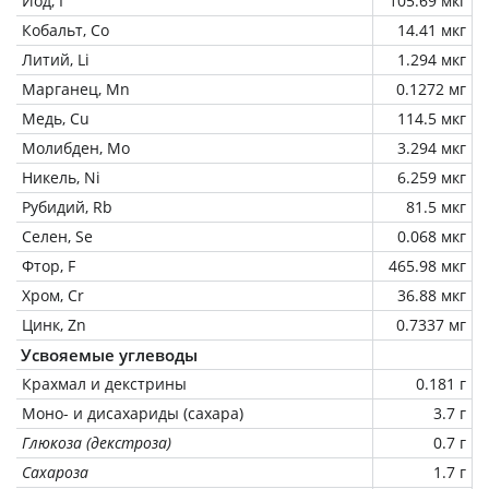
Йод, I
105.69 мкг
Кобальт, Co
14.41 мкг
Литий, Li
1.294 мкг
Марганец, Mn
0.1272 мг
Медь, Cu
114.5 мкг
Молибден, Mo
3.294 мкг
Никель, Ni
6.259 мкг
Рубидий, Rb
81.5 мкг
Селен, Se
0.068 мкг
Фтор, F
465.98 мкг
Хром, Cr
36.88 мкг
Цинк, Zn
0.7337 мг
Усвояемые углеводы
Крахмал и декстрины
0.181 г
Моно- и дисахариды (сахара)
3.7 г
Глюкоза (декстроза)
0.7 г
Сахароза
1.7 г