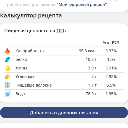
рецептов в приложении
"Мой здоровый рацион"
.
Калькулятор рецепта
Пищевая ценность на
100
г
% от РСП
Калорийность
95.3
ккал
6.33
%
Белки
10.8
г
12
%
Жиры
3.9
г
5.91
%
Углеводы
4
г
2.92
%
Пищевые волокна
1.1
г
5.5
%
Вода
78.9
г
2.95
%
Добавить в дневник питания