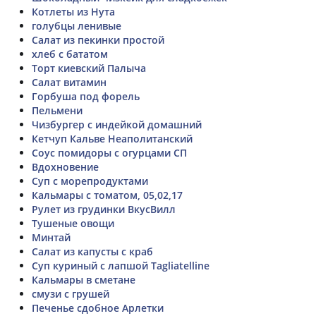
Котлеты из Нута
голубцы ленивые
Салат из пекинки простой
хлеб с бататом
Торт киевский Палыча
Салат витамин
Горбуша под форель
Пельмени
Чизбургер с индейкой домашний
Кетчуп Кальве Неаполитанский
Соус помидоры с огурцами СП
Вдохновение
Суп с морепродуктами
Кальмары с томатом, 05,02,17
Рулет из грудинки ВкусВилл
Тушеные овощи
Минтай
Салат из капусты с краб
Суп куриный с лапшой Tagliatelline
Кальмары в сметане
смузи с грушей
Печенье сдобное Арлетки