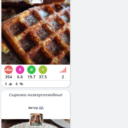
354
6.6
19.7
37.5
2
3
6
Сырники низкоуглеводные
Автор
ДД