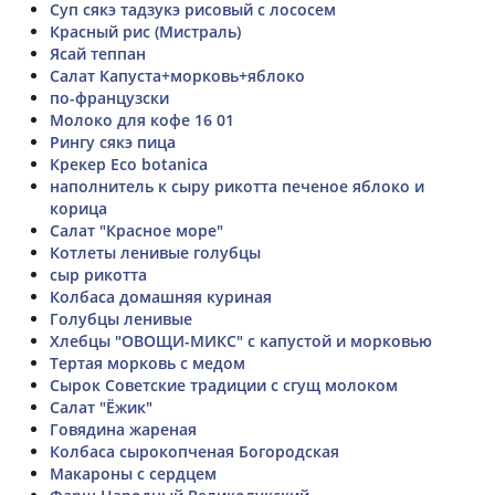
Суп сякэ тадзукэ рисовый с лососем
Красный рис (Мистраль)
Ясай теппан
Салат Капуста+морковь+яблоко
по-французски
Молоко для кофе 16 01
Рингу сякэ пица
Крекер Eco botanica
наполнитель к сыру рикотта печеное яблоко и
корица
Салат "Красное море"
Котлеты ленивые голубцы
сыр рикотта
Колбаса домашняя куриная
Голубцы ленивые
Хлебцы "ОВОЩИ-МИКС" с капустой и морковью
Тертая морковь с медом
Сырок Советские традиции с сгущ молоком
Салат "Ёжик"
Говядина жареная
Колбаса сырокопченая Богородская
Макароны с сердцем