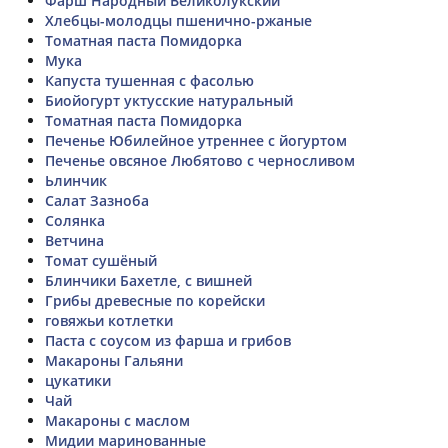
Фарш Народный Великолукский
Хлебцы-молодцы пшенично-ржаные
Томатная паста Помидорка
Мука
Капуста тушенная с фасолью
Биойогурт уктусские натуральный
Томатная паста Помидорка
Печенье Юбилейное утреннее с йогуртом
Печенье овсяное Любятово с черносливом
Ьлинчик
Салат Зазноба
Солянка
Ветчина
Томат сушёный
Блинчики Бахетле, с вишней
Грибы древесные по корейски
говяжьи котлетки
Паста с соусом из фарша и грибов
Макароны Гальяни
цукатики
Чай
Макароны с маслом
Мидии маринованные