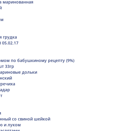
а маринованная
й
ом
я грудка
 05.02.17
юмом по бабушкиному рецепту (9%)
шт 33гр
ариновые дольки
нский
гречиха
иадар
т
м
нный со свиной шейкой
ю и луком
маслятами