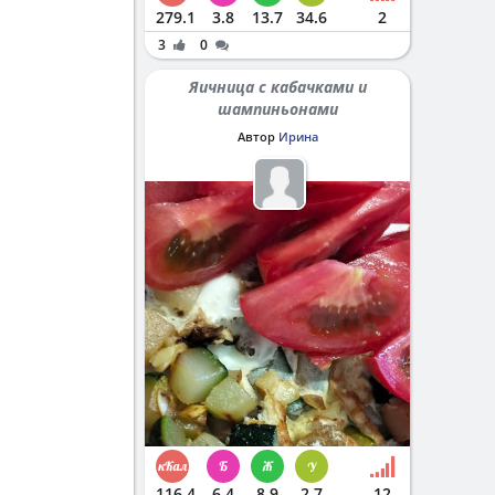
279.1
3.8
13.7
34.6
2
3
0
Яичница с кабачками и
шампиньонами
Автор
Ирина
116.4
6.4
8.9
2.7
12