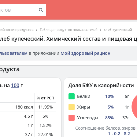
рийности продуктов
Таблица продуктов пользователей
хлеб купеческий
хлеб купеческий
. Химический состав и пищевая 
льзователем
в приложении
Мой здоровый рацион
.
одукта
ь на
100
г
Доля БЖУ в калорийности
Белки
10
%
5
г
% от РСП
180
ккал
11.95
%
Жиры
5
%
1
г
4.5
г
5
%
Углеводы
85
%
37
г
1
г
1.52
%
Соотношение белков, жиров 
1 : 0.2 : 8.2
37
г
27.01
%