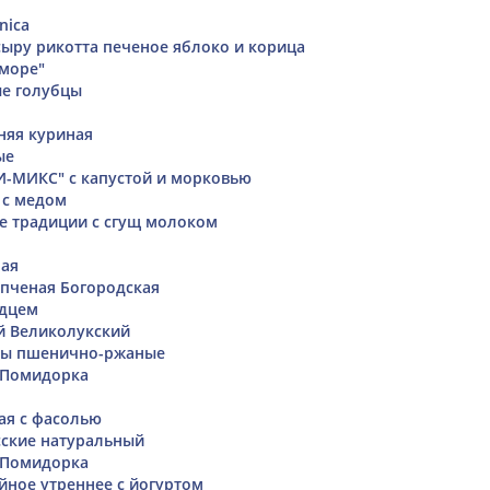
nica
сыру рикотта печеное яблоко и корица
 море"
ые голубцы
няя куриная
ые
-МИКС" с капустой и морковью
 с медом
е традиции с сгущ молоком
ная
пченая Богородская
рдцем
 Великолукский
ы пшенично-ржаные
 Помидорка
ая с фасолью
сские натуральный
 Помидорка
ное утреннее с йогуртом