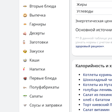
Жиры
Вторые блюда
Углеводы
Выпечка
Энергетическая цен
Гарниры
Основной источни
Десерты
** В данной таблице ук
Заготовки
узнать нормы с учетом 
здоровый рацион»
.
Закуски
Каши
Калорийность и х
Напитки
Котлеты курины
Первые блюда
Шоколадный чи
Котлеты из Нут
Полуфабрикаты
голубцы ленив
Салат из пекин
Салаты
хлеб с бататом
Торт киевский 
Соусы и заправки
Салат витамин