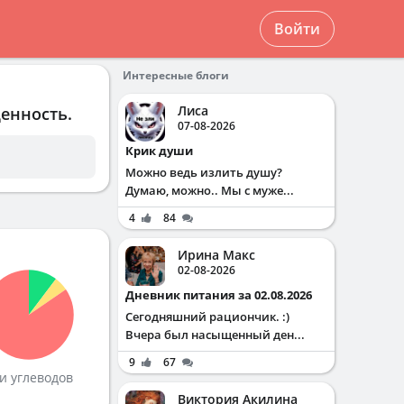
Войти
Интересные блоги
Лиса
ценность.
07-08-2026
Крик души
Можно ведь излить душу?
Думаю, можно.. Мы с муже...
4
84
Ирина Макс
02-08-2026
Дневник питания за 02.08.2026
Сегодняшний рациончик. :)
Вчера был насыщенный ден...
9
67
и углеводов
Виктория Акилина