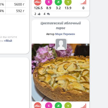
1%
5600 г
126.5
8.9
3.2
13.9
0
.4%
592 г
2
4
Цветаевский яблочный
пирог
Автор
Море Перемен
и вы хотите
ием
«Мой