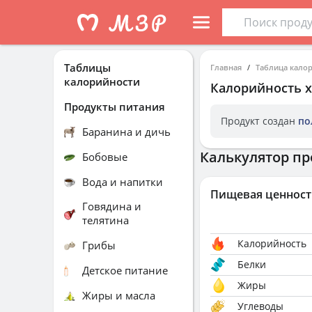
Таблицы
Главная
Таблица кало
калорийности
Калорийность
Продукты питания
Продукт создан
по
Баранина и дичь
Калькулятор пр
Бобовые
Вода и напитки
Пищевая ценност
Говядина и
телятина
Калорийность
Грибы
Белки
Детское питание
Жиры
Жиры и масла
Углеводы