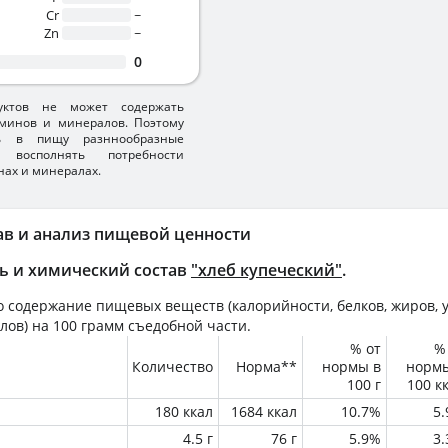
Cr
~
Zn
~
0
уктов не может содержать
минов и минералов. Поэтому
ть в пищу разннообразные
 восполнять потребности
нах и минералах.
ав и анализ пищевой ценности
ь и химический состав
"хлеб купеческий"
.
 содержание пищевых веществ (калорийности, белков, жиров, у
лов) на
100 грамм
съедобной части.
% от
%
Количество
Норма**
нормы в
норм
100 г
100 к
180 ккал
1684 ккал
10.7%
5
4.5 г
76 г
5.9%
3