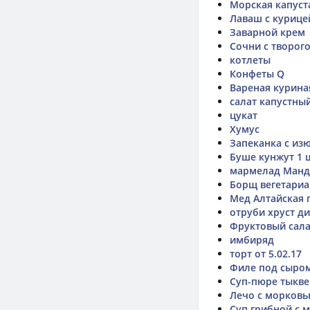
Морская капуст
Лаваш с курице
Заварной крем
Сочни с творог
котлеты
Конфеты Q
Вареная курина
салат капустный
цукат
Хумус
Запеканка с из
Буше кунжут 1 
мармелад Манд
Борщ вегетариа
Мед Алтайская 
отруби хруст д
Фруктовый сала
имбиряд
торт от 5.02.17
Филе под сыро
Суп-пюре тыкве
Лечо с морковь
Суп грибной с 