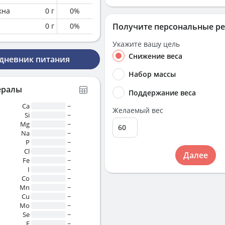
кна
0
г
0
%
0
г
0
%
Получите персональные р
Укажите вашу цель
Снижение веса
 дневник питания
Набор массы
ералы
Поддержание веса
Ca
~
Желаемый вес
Si
~
Mg
~
Na
~
P
~
Cl
~
Далее
Fe
~
I
~
Co
~
Mn
~
Cu
~
Mo
~
Se
~
F
~