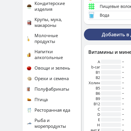
Кондитерские
Пищевые воло
изделия
Вода
Крупы, мука,
макароны
Добавить в
Молочные
продукты
Напитки
Витамины и мин
алкогольные
A
~
b-car
~
Овощи и зелень
В1
~
B2
~
Орехи и семена
Холин
~
B5
~
Полуфабрикаты
B6
~
B9
~
Птица
B12
~
C
~
Ресторанная еда
D
~
E
~
Рыба и
H
~
морепродукты
вит.К
~