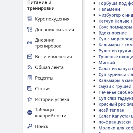
Питание и
Горбуша под ф
тренировки
Пельмени
Чизбургер с и
Курс похудения
Кетчуп Кальве 
Соус помидоры 
Дневник питания
Вдохновение
Суп с морепрод
Дневник
Кальмары с тома
тренировок
Рулет из груди
Вес и измерения
Тушеные овощ
Минтай
Общая лента
Салат из капуст
Суп куриный с л
Рецепты
Кальмары в сме
смузи с грушей
Статьи
Печенье сдобно
Суп сякэ тадзук
Истории успеха
Красный рис (М
Таблицы
Ясай теппан
калорийности
Салат Капуста+
по-французски
Поиск
Молоко для коф