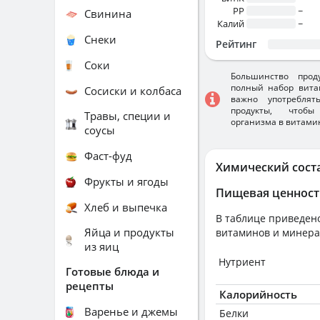
PP
~
Свинина
Калий
~
Снеки
Рейтинг
Соки
Большинство прод
полный набор вита
Сосиски и колбаса
важно употребля
продукты, чтобы
Травы, специи и
организма в витами
соусы
Фаст-фуд
Химический сост
Фрукты и ягоды
Пищевая ценност
Хлеб и выпечка
В таблице приведено
Яйца и продукты
витаминов и минера
из яиц
Нутриент
Готовые блюда и
рецепты
Калорийность
Варенье и джемы
Белки