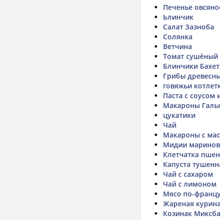
Печенье овсяно
Ьлинчик
Салат Зазноба
Солянка
Ветчина
Томат сушёный
Блинчики Бахет
Грибы древесны
говяжьи котлет
Паста с соусом 
Макароны Галь
цукатики
Чай
Макароны с ма
Мидии марино
Клетчатка пшен
Капуста тушенн
Чай с сахаром
Чай с лимоном
Мясо по-францу
Жареная курина
Козинак Миксб