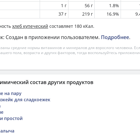
1 г
56 г
1.8%
37 г
219 г
16.9%
9
ность
хлеб купеческий
составляет 180 кКал.
к: Создан в приложении пользователем.
Подробнее
.
азаны средние нормы витаминов и минералов для взрослого человека. Есл
вашего пола, возраста и других факторов, тогда воспользуйтесь приложен
имический состав других продуктов
е на пару
зкейк для сладкоежек
а
ые
ки простой
Палыча