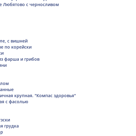
е Любятово с черносливом
ле, с вишней
е по корейски
ки
из фарша и грибов
яни
слом
ванные
ичная крупная. "Компас здоровья"
ая с фасолью
зски
я грудка
ар