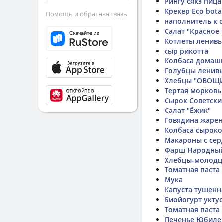
Рингу сякэ пица
Крекер Eco bota
Помощь и обратная связь
наполнитель к 
Салат "Красное
Котлеты ленив
сыр рикотта
Колбаса домаш
Голубцы ленив
Хлебцы "ОВОЩИ
Тертая морковь
Сырок Советски
Салат "Ёжик"
Говядина жаре
Колбаса сыроко
Макароны с се
Фарш Народный
Хлебцы-молодц
Томатная паста
Мука
Капуста тушенн
Биойогурт укту
Томатная паста
Печенье Юбилей