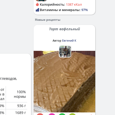
Калорийность:
1387 кКал
Витамины и минералы:
97%
Новые рецепты
Торт вафельный
Автор
Евгений К
глеводов,
 от
100%
ы в
нормы
кал
.9%
936 г
.3%
1689 г