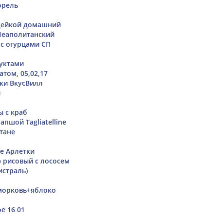
орель
ндейкой домашний
Неаполитанский
с огурцами СП
уктами
том, 05,02,17
нки ВкусВилл
и
ы с краб
апшой Tagliatelline
тане
е Арлетки
э рисовый с лососем
истраль)
морковь+яблоко
е 16 01